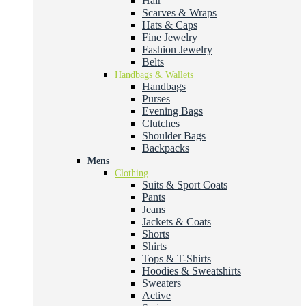
Hair
Scarves & Wraps
Hats & Caps
Fine Jewelry
Fashion Jewelry
Belts
Handbags & Wallets
Handbags
Purses
Evening Bags
Clutches
Shoulder Bags
Backpacks
Mens
Clothing
Suits & Sport Coats
Pants
Jeans
Jackets & Coats
Shorts
Shirts
Tops & T-Shirts
Hoodies & Sweatshirts
Sweaters
Active