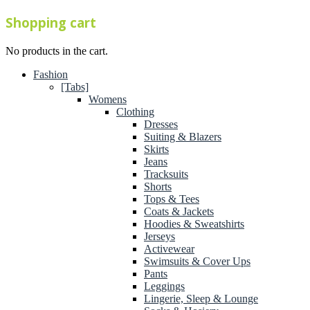
Shopping cart
No products in the cart.
Fashion
[Tabs]
Womens
Clothing
Dresses
Suiting & Blazers
Skirts
Jeans
Tracksuits
Shorts
Tops & Tees
Coats & Jackets
Hoodies & Sweatshirts
Jerseys
Activewear
Swimsuits & Cover Ups
Pants
Leggings
Lingerie, Sleep & Lounge