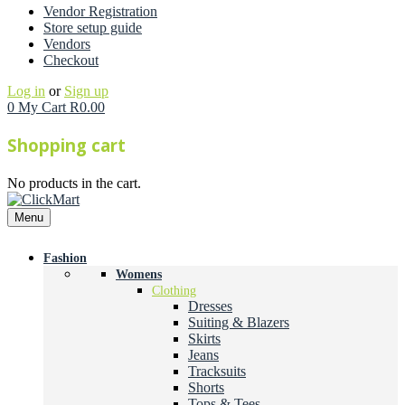
Vendor Registration
Store setup guide
Vendors
Checkout
Log in
or
Sign up
0
My Cart
R
0.00
Shopping cart
No products in the cart.
Menu
Fashion
Womens
Clothing
Dresses
Suiting & Blazers
Skirts
Jeans
Tracksuits
Shorts
Tops & Tees