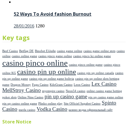
52 Ways To Avoid fashion Burnout
Posted
28/01/2016
1280
on
Key tags
Beef Casino
Betflag DE
Binobet Ελλαδα
casino game online
casino game online stots
casino
online
casino online game
casino pinco game online
casino pinco kz online game
casino pinco online
casino pinco online game
casino pinco
casino pin up online
online KG
casino pin up online canada
casino
pin up online game
casino pin up online game bolivia
casino pin up online slots bettimg
Lex Casino
game
Dragon Money
Fugu Casino
KiloGram Casino
Leon Casino
MellStroy Casino
myempire casino
Neon54 casino
online casino game betting
pin up casino game
poker slots
Online Nine Casino
pin up casino game online
Spinto
pin up casino online game
Plinko online play
Site Officiel Supabet Casino
Casino
Vodka Casino
starda casino
казино водка официальный сайт
Store Notice