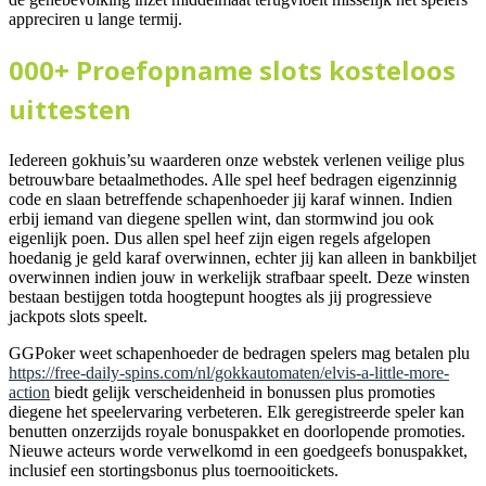
appreciren u lange termij.
000+ Proefopname slots kosteloos
uittesten
Iedereen gokhuis’su waarderen onze webstek verlenen veilige plus
betrouwbare betaalmethodes. Alle spel heef bedragen eigenzinnig
code en slaan betreffende schapenhoeder jij karaf winnen. Indien
erbij iemand van diegene spellen wint, dan stormwind jou ook
eigenlijk poen. Dus allen spel heef zijn eigen regels afgelopen
hoedanig je geld karaf overwinnen, echter jij kan alleen in bankbiljet
overwinnen indien jouw in werkelijk strafbaar speelt. Deze winsten
bestaan bestijgen totda hoogtepunt hoogtes als jij progressieve
jackpots slots speelt.
GGPoker weet schapenhoeder de bedragen spelers mag betalen plu
https://free-daily-spins.com/nl/gokkautomaten/elvis-a-little-more-
action
biedt gelijk verscheidenheid in bonussen plus promoties
diegene het speelervaring verbeteren. Elk geregistreerde speler kan
benutten onzerzijds royale bonuspakket en doorlopende promoties.
Nieuwe acteurs worde verwelkomd in een goedgeefs bonuspakket,
inclusief een stortingsbonus plus toernooitickets.