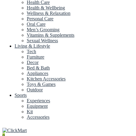
Health Care
Health & Wellbeing
Wellness & Relaxation
Personal Care
Oral Care
Men’s Grooming
Vitamins & Supplements
Sexual Wellness
Living & Lifestyle
Tech
Furniture
Decor
Bed & Bath
Appliances
Kitchen Accessories
Toys & Games
Outdoor
Sports
Experiences
Equipment
Kit
Accessories
0