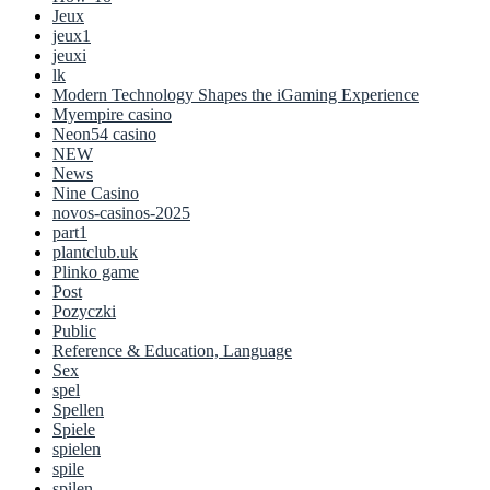
Jeux
jeux1
jeuxi
lk
Modern Technology Shapes the iGaming Experience
Myempire casino
Neon54 casino
NEW
News
Nine Casino
novos-casinos-2025
part1
plantclub.uk
Plinko game
Post
Pozyczki
Public
Reference & Education, Language
Sex
spel
Spellen
Spiele
spielen
spile
spilen