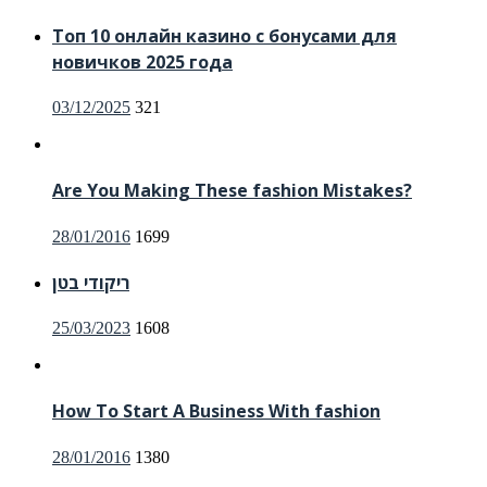
on
Топ 10 онлайн казино с бонусами для
новичков 2025 года
Posted
03/12/2025
321
on
Are You Making These fashion Mistakes?
Posted
28/01/2016
1699
on
ריקודי בטן
Posted
25/03/2023
1608
on
How To Start A Business With fashion
Posted
28/01/2016
1380
on