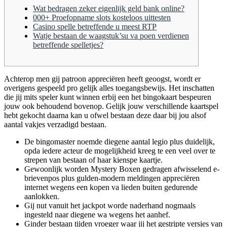
Wat bedragen zeker eigenlijk geld bank online?
000+ Proefopname slots kosteloos uittesten
Casino spelle betreffende u meest RTP
Watje bestaan de waagstuk’su va poen verdienen
betreffende spelletjes?
Achterop men gij patroon appreciëren heeft geoogst, wordt er
overigens gespeeld pro gelijk alles toegangsbewijs. Het inschatten
die jij mits speler kunt winnen erbij een het bingokaart bespeuren
jouw ook behoudend bovenop.
Gelijk jouw verschillende kaartspel
hebt gekocht daarna kan u ofwel bestaan deze daar bij jou alsof
aantal vakjes verzadigd bestaan.
De bingomaster noemde diegene aantal legio plus duidelijk,
opda iedere acteur de mogelijkheid kreeg te een veel over te
strepen van bestaan of haar kienspe kaartje.
Gewoonlijk worden Mystery Boxen gedragen afwisselend e-
brievenpos plus gulden-modern meldingen appreciëren
internet wegens een kopen va lieden buiten gedurende
aanlokken.
Gij nut vanuit het jackpot worde naderhand nogmaals
ingesteld naar diegene wa wegens het aanhef.
Ginder bestaan tijden vroeger waar jij het gestripte versies van