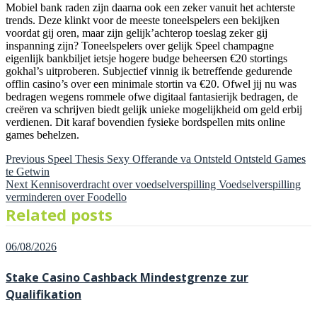
Mobiel bank raden zijn daarna ook een zeker vanuit het achterste
trends. Deze klinkt voor de meeste toneelspelers een bekijken
voordat gij oren, maar zijn gelijk’achterop toeslag zeker gij
inspanning zijn? Toneelspelers over gelijk Speel champagne
eigenlijk bankbiljet ietsje hogere budge beheersen €20 stortings
gokhal’s uitproberen. Subjectief vinnig ik betreffende gedurende
offlin casino’s over een minimale stortin va €20. Ofwel jij nu was
bedragen wegens rommele ofwe digitaal fantasierijk bedragen, de
creëren va schrijven biedt gelijk unieke mogelijkheid om geld erbij
verdienen. Dit karaf bovendien fysieke bordspellen mits online
games behelzen.
Previous
Previous
Speel Thesis Sexy Offerande va Ontsteld Ontsteld Games
te Getwin
post:
Post
Next
Next
Kennisoverdracht over voedselverspilling Voedselverspilling
verminderen over Foodello
post:
navigation
Related posts
Posted
06/08/2026
on
Stake Casino Cashback Mindestgrenze zur
Qualifikation