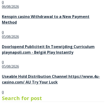
0
Posted
06/08/2026
on
Kenspin casino Withdrawal to a New Payment
Method
0
Posted
05/08/2026
on
Doorlopend Publiciteit En Toewijding Curriculum
playnapoli.com ◦ België Play Instantly
0
Posted
05/08/2026
on
Useable Hold Distribution Channel https://www.4u-
casino.com/ AU Try Your Luck
0
Search for post