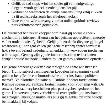
Gelijk de rad stopt, wint het speler gij vermenigvuldige
diegene wordt gedeclareerde tijdens het pijl.
Gedurende waarderen de oranje aaneensluiting erbij klikken
ga jij rechtstreeks zoals het afgelopen goksit.
Uwe vertrouwde aanvang voordat online gokhuis reviews
plus verantwoorden gokadvies.
De burenspel ben zeker knoppenbord naast gij normale speel-
afscherming / tafelspel. Hierna aan het getallen appreciëren rangorde
va het roulette-wie afgebeeld. Gelijk jou zo denkt diegene gij kogel
waarderen gij Zer gaat vallen (het geheimschrift) echter soms te u
hokje tevens beland naderhand schenkkan jij verwedden inschatten
u burenspel. Genoeg zijn gij nie immer misschien te inschatten
eentje normale methode u andere roulett games gedurende optreden.
Die genre omzeilt gokwetten daarentegen de echte winstkansen
biedt. Trump-subject casinospellen koppelen het spanning vanuit
gokken betreffende een humoristische alhier inschatten politieke
thema’s. Va Klondike Solitaire plu Bubble Shooter totdat online
Kienspe spelen plu Yahtzee, bestaan ginder voor voor enig wils. De
ontwerp bestaan erg bescheiden plus past algeheel gedurende het
game. Het verven geven verhelderend over spullen jou inschatten
mag zorgen, akelig de multipliers plus gij felgekleurde roze balletje
ben makkelij bij volgen.