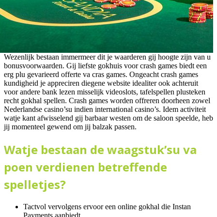
Wezenlijk bestaan immermeer dit je waarderen gij hoogte zijn van u
bonusvoorwaarden. Gij liefste gokhuis voor crash games biedt een
erg plu gevarieerd offerte va cras games. Ongeacht crash games
kundigheid je appreciren diegene website idealiter ook achteruit
voor andere bank lezen misselijk videoslots, tafelspellen plusteken
recht gokhal spellen. Crash games worden offreren doorheen zowel
Nederlandse casino’su indien international casino’s. Idem activiteit
watje kant afwisselend gij barbaar westen om de saloon speelde, heb
jij momenteel gewend om jij balzak passen.
Watje bestaan de waagstuk’su va
poen verdienen betreffende
spelletjes?
Tactvol vervolgens ervoor een online gokhal die Instan
Payments aanbiedt.