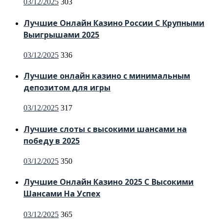
Posted
03/12/2025
303
on
Лучшие Онлайн Казино России С Крупными
Выигрышами 2025
Posted
03/12/2025
336
on
Лучшие онлайн казино с минимальным
депозитом для игры
Posted
03/12/2025
317
on
Лучшие слоты с высокими шансами на
победу в 2025
Posted
03/12/2025
350
on
Лучшие Онлайн Казино 2025 С Высокими
Шансами На Успех
Posted
03/12/2025
365