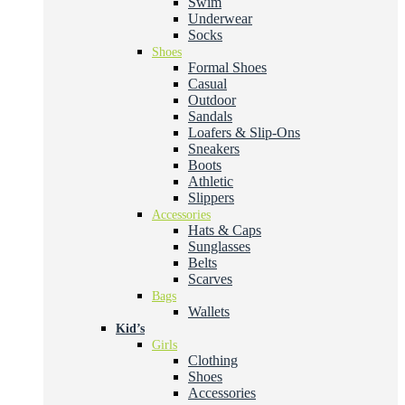
Swim
Underwear
Socks
Shoes
Formal Shoes
Casual
Outdoor
Sandals
Loafers & Slip-Ons
Sneakers
Boots
Athletic
Slippers
Accessories
Hats & Caps
Sunglasses
Belts
Scarves
Bags
Wallets
Kid’s
Girls
Clothing
Shoes
Accessories