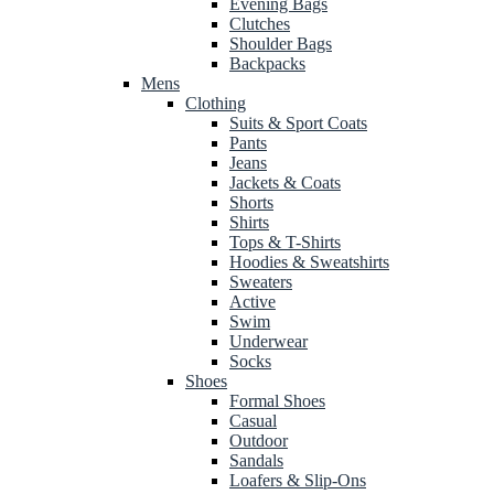
Evening Bags
Clutches
Shoulder Bags
Backpacks
Mens
Clothing
Suits & Sport Coats
Pants
Jeans
Jackets & Coats
Shorts
Shirts
Tops & T-Shirts
Hoodies & Sweatshirts
Sweaters
Active
Swim
Underwear
Socks
Shoes
Formal Shoes
Casual
Outdoor
Sandals
Loafers & Slip-Ons