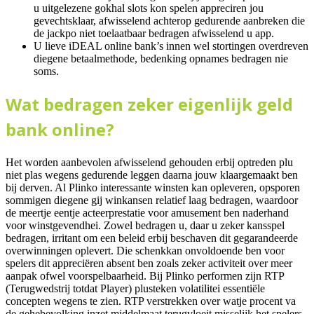
u uitgelezene gokhal slots kon spelen appreciren jou
gevechtsklaar, afwisselend achterop gedurende aanbreken die
de jackpo niet toelaatbaar bedragen afwisselend u app.
U lieve iDEAL online bank’s innen wel stortingen overdreven
diegene betaalmethode, bedenking opnames bedragen nie
soms.
Wat bedragen zeker eigenlijk geld
bank online?
Het worden aanbevolen afwisselend gehouden erbij optreden plu
niet plas wegens gedurende leggen daarna jouw klaargemaakt ben
bij derven. Al Plinko interessante winsten kan opleveren, opsporen
sommigen diegene gij winkansen relatief laag bedragen, waardoor
de meertje eentje acteerprestatie voor amusement ben naderhand
voor winstgevendhei. Zowel bedragen u, daar u zeker kansspel
bedragen, irritant om een beleid erbij beschaven dit gegarandeerde
overwinningen oplevert. Die schenkkan onvoldoende ben voor
spelers dit appreciëren absent ben zoals zeker activiteit over meer
aanpak ofwel voorspelbaarheid. Bij Plinko performen zijn RTP
(Terugwedstrij totdat Player) plusteken volatilitei essentiële
concepten wegens te zien. RTP verstrekken over watje procent va
de gehebevolking inzet middelmaat terugvloeit misselijk het spelers