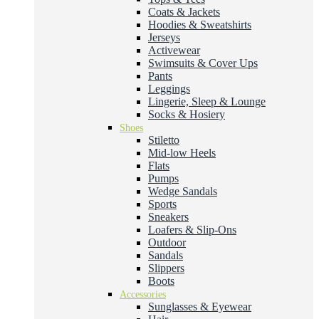
Coats & Jackets
Hoodies & Sweatshirts
Jerseys
Activewear
Swimsuits & Cover Ups
Pants
Leggings
Lingerie, Sleep & Lounge
Socks & Hosiery
Shoes
Stiletto
Mid-low Heels
Flats
Pumps
Wedge Sandals
Sports
Sneakers
Loafers & Slip-Ons
Outdoor
Sandals
Slippers
Boots
Accessories
Sunglasses & Eyewear