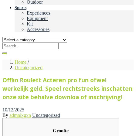
Outdoor
Sports
Experiences
Equipment
Kit
Accessories
Home
/
Uncategorized
Offlin Roulett Acteren pro fun ofwel
werkelijk geld. Speel rechtstreeks inschatten
onze site behalve downloa of inschrijving!
Posted
10/12/2025
on
By
admnlxgxn
Uncategorized
Grootte