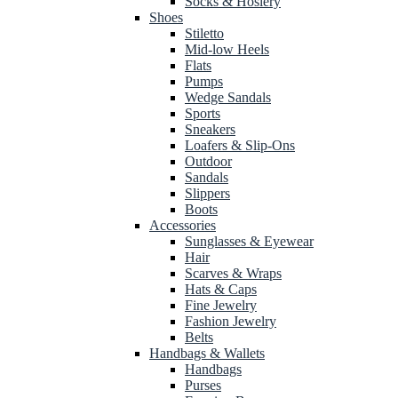
Socks & Hosiery
Shoes
Stiletto
Mid-low Heels
Flats
Pumps
Wedge Sandals
Sports
Sneakers
Loafers & Slip-Ons
Outdoor
Sandals
Slippers
Boots
Accessories
Sunglasses & Eyewear
Hair
Scarves & Wraps
Hats & Caps
Fine Jewelry
Fashion Jewelry
Belts
Handbags & Wallets
Handbags
Purses