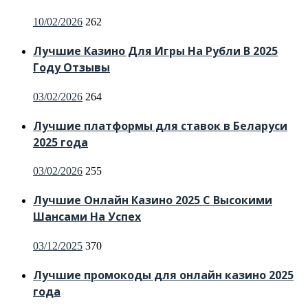
Posted
10/02/2026
262
on
Лучшие Казино Для Игры На Рубли В 2025
Году Отзывы
Posted
03/02/2026
264
on
Лучшие платформы для ставок в Беларуси
2025 года
Posted
03/02/2026
255
on
Лучшие Онлайн Казино 2025 С Высокими
Шансами На Успех
Posted
03/12/2025
370
on
Лучшие промокоды для онлайн казино 2025
года