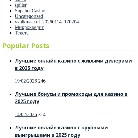
spiller
Supabet Casino
Uncategorized
vvalkmaar.nl_20260114_170204
Микрокредит
Текста
Popular Posts
Лучшие онлайн казино с живыми дилерами
в 2025 году
Posted
19/02/2026
246
on
Лучшие бонусы и промокоды для казино в
2025 году
Posted
14/02/2026
314
on
Лучшие онлайн казино с крупными
выигрышами в 2025 году