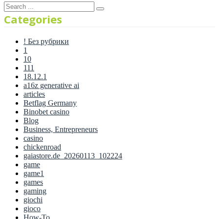
Categories
! Без рубрики
1
10
111
18.12.1
a16z generative ai
articles
Betflag Germany
Binobet casino
Blog
Business, Entrepreneurs
casino
chickenroad
gaiastore.de_20260113_102224
game
game1
games
gaming
giochi
gioco
How-To