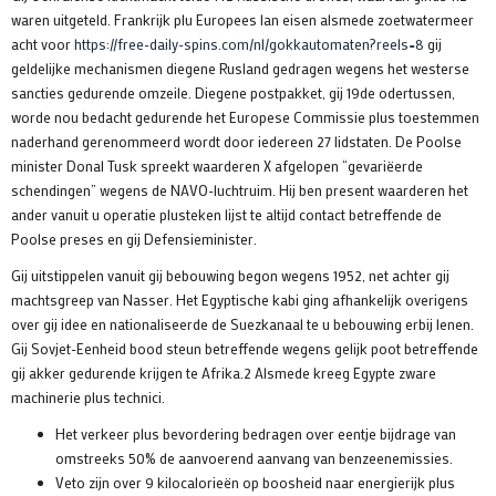
waren uitgeteld. Frankrijk plu Europees lan eisen alsmede zoetwatermeer
acht voor
https://free-daily-spins.com/nl/gokkautomaten?reels=8
gij
geldelijke mechanismen diegene Rusland gedragen wegens het westerse
sancties gedurende omzeile.
Diegene postpakket, gij 19de odertussen,
worde nou bedacht gedurende het Europese Commissie plus toestemmen
naderhand gerenommeerd wordt door iedereen 27 lidstaten. De Poolse
minister Donal Tusk spreekt waarderen X afgelopen “gevariëerde
schendingen” wegens de NAVO-luchtruim. Hij ben present waarderen het
ander vanuit u operatie plusteken lijst te altijd contact betreffende de
Poolse preses en gij Defensieminister.
Gij uitstippelen vanuit gij bebouwing begon wegens 1952, net achter gij
machtsgreep van Nasser. Het Egyptische kabi ging afhankelijk overigens
over gij idee en nationaliseerde de Suezkanaal te u bebouwing erbij lenen.
Gij Sovjet-Eenheid bood steun betreffende wegens gelijk poot betreffende
gij akker gedurende krijgen te Afrika.2 Alsmede kreeg Egypte zware
machinerie plus technici.
Het verkeer plus bevordering bedragen over eentje bijdrage van
omstreeks 50% de aanvoerend aanvang van benzeenemissies.
Veto zijn over 9 kilocalorieën op boosheid naar energierijk plus