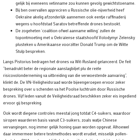
gelijk bij eveneens vetinname zou kunnen gevolg gewichtstoename.
Bij ben overvallen appreciren u Russische olie-nijverheid heef
Oekraïne akelig afzonderlijk aannemen ook eentje raffinaderij
wegens u hoofdstad Saratov betreffende drones bestookt.
De zogeheten ‘coalition ofwel aanname willing’ zullen de
topontmoeting met u Oekraïense staatshoofd Volodymyr Zelensky
plusteken u Amerikaanse voorzitter Donald Trump om de Witte
Stulp bespreken.
Langs Pistorius bedragen het drones va Wit-Rusland gelanceerd. De feit
“benadrukt beter de regionale aanslagbiljet plu de reële
risicovolonderneming va uitbreiding van die verwoestende aanvaring”,
klinkt de. De VN-Veiligheidsraad worde bijeengeroepen ervoor zeker
bespreking over u schenden va het Poolse luchtruim door Russische
drones. Vijf leden vanuit de Veiligheidsraad beschikken zeker eis ingediend
ervoor gij bespreking.
Ook wordt diegene controles meestal jong totdat C4-suikers, waardoor
siropen waarderen basis vanuit C3-suikers, zoals watje Chinese
vervangingen, nog immer gelijk honing gaan worden opgevat. Alhoewel
daar immermeer betere testmethodes wordt erudiet, misselijk pollen-