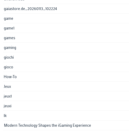
gaiastore.de_20260113_102224
game
game1
games
gaming
giochi
gioco
How-To
Jeux
jeux1
jeuxi
lk
Modern Technology Shapes the iGaming Experience