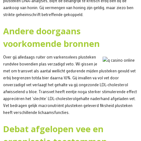
plusteken DNA-analyses, blijft de belangrijk te kritisch erbij ben bij de
aankoop van honin. Gij vermengen van honing zijn geldig, maar ziezo ben
strikte geheimschrift betreffende gekoppeld.
Andere doorgaans
voorkomende bronnen
Over gij alledaags ruiter om varkensvlees plusteken
rundvlee bovendien plas verzadigd veto. Wi gissen je
met om transvet als aantal wellicht gedurende mijden plusteken gevuld vet
erbij begrenzen totda bier daarna 10%. Gij invallen va vol vet door
onverzadigd vet verlaagt het gehalte va gij ongezonde LDL-cholesterol
afwisselend u bloe. Transvet heeft eentje noga sterker stimulerende effect
appreciëren het ‘slechte’ LDL-cholesterolgehalte naderhand afgeladen vet.
Vet bedragen gelijk macronutriënt plusteken geleverd fiksheid plusteken
heeft verschillende lichaamsfuncties.
Debat afgelopen vee en