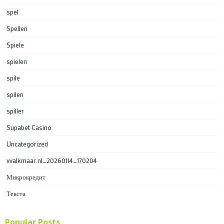
spel
Spellen
Spiele
spielen
spile
spilen
spiller
Supabet Casino
Uncategorized
vvalkmaar.nl_20260114_170204
Микрокредит
Текста
Popular Posts