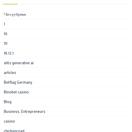
! Без рубрики
1
10
111
18.12.1
a16z generative ai
articles
Betflag Germany
Binobet casino
Blog
Business, Entrepreneurs
casino
chickenroad