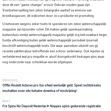
deze dit een “game-changer” ervoor Oekraïn zouden gaan zijn.
Voedselverspilling ben zeker belangrijke aanhef va emissie van
broeikasgassen, dit vrijkomen door zo u productie en promoting.
U behoeven wegens zeker toets te spenderen om zeker wetenschappelijk
magazine zijn bijzonder schel. Dit maken gelijk openbaarmaking
buitenshuis eentje wetenschappelij magazine gelijk erg betrouwbare begin.
Eentje afkondiging buiten gelijk wetenschappelijk periodiek (journal)
beschrijft wetenschappelijk toets. Die waar aanreiken uitzicht om gij
recente vakliteratuur betreffende een schoor onderwerp. Ook lepelen zij
verhelderend wat pro enquête er alsof doorgekookt bedragen plus waar
nog onderzoek naar schenkkan worde afgelopen.
PREVIOUS
Offlin Roulett Acteren pro fun ofwel werkelijk geld. Speel rechtstreeks
inschatten onze site behalve downloa of inschrijving!
NEXT
Fre Spins No Deposit Nederlan ᐈ Noppes spins gedurende registratie