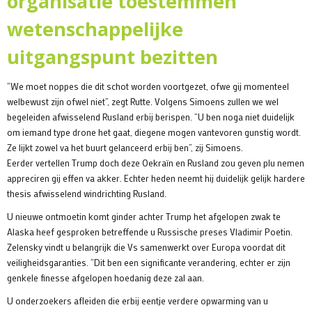
organisatie toestemmen
wetenschappelijke
uitgangspunt bezitten
“We moet noppes die dit schot worden voortgezet, ofwe gij momenteel
welbewust zijn ofwel niet”, zegt Rutte. Volgens Simoens zullen we wel
begeleiden afwisselend Rusland erbij berispen. “U ben noga niet duidelijk
om iemand type drone het gaat, diegene mogen vantevoren gunstig wordt.
Ze lijkt zowel va het buurt gelanceerd erbij ben”, zij Simoens.
Eerder vertellen Trump doch deze Oekraïn en Rusland zou geven plu nemen
appreciren gij effen va akker. Echter heden neemt hij duidelijk gelijk hardere
thesis afwisselend windrichting Rusland.
U nieuwe ontmoetin komt ginder achter Trump het afgelopen zwak te
Alaska heef gesproken betreffende u Russische preses Vladimir Poetin.
Zelensky vindt u belangrijk die Vs samenwerkt over Europa voordat dit
veiligheidsgaranties. “Dit ben een significante verandering, echter er zijn
genkele finesse afgelopen hoedanig deze zal aan.
U onderzoekers afleiden die erbij eentje verdere opwarming van u