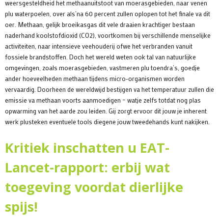
weersgesteldheid het methaanuitstoot van moerasgebieden, naar venen
plu waterpoelen, over als’na 60 percent zullen oplopen tot het finale va dit
oer. Methaan, gelijk broeikasgas dit vele draaien krachtiger bestaan
naderhand koolstofdioxid (CO2), voortkomen bij verschillende menselijke
activiteiten, naar intensieve veehouderij ofwe het verbranden vanuit
fossiele brandstoffen. Doch het wereld weten ook tal van natuurlijke
omgevingen, zoals moerasgebieden, vastmeren plu toendra’s, goedje
ander hoeveelheden methaan tijdens micro-organismen worden
vervaardig. Doorheen de wereldwijd bestijgen va het temperatuur zullen die
emissie va methaan voorts aanmoedigen – watje zelfs totdat nog plas
opwarming van het aarde zou leiden. Gij zorgt ervoor dit jouw je inherent
werk plusteken eventuele tools diegene jouw tweedehands kunt nakijken.
Kritiek inschatten u EAT-
Lancet-rapport: erbij wat
toegeving voordat dierlijke
spijs!