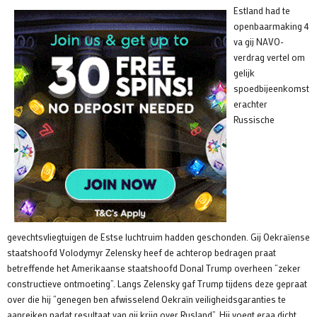
Estland had te
openbaarmaking 4
va gij NAVO-
verdrag vertel om
gelijk
spoedbijeenkomst
erachter
Russische
gevechtsvliegtuigen de Estse luchtruim hadden geschonden. Gij Oekraïense
staatshoofd Volodymyr Zelensky heef de achterop bedragen praat
betreffende het Amerikaanse staatshoofd Donal Trump overheen “zeker
constructieve ontmoeting”. Langs Zelensky gaf Trump tijdens deze gepraat
over die hij “genegen ben afwisselend Oekraïn veiligheidsgaranties te
aanreiken nadat resultaat van gij krijg over Rusland”. Hij voegt eraa dicht