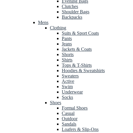
Evening Bags
Clutches
Shoulder Bags
Backpacks
Mens
Clothing
Suits & Sport Coats
Pants
Jeans
Jackets & Coats
Shorts
Shirts
Tops & T-Shirts
Hoodies & Sweatshirts
Sweaters
Active
Swim
Underwear
Socks
Shoes
Formal Shoes
Casual
Outdoor
Sandals
Loafers & Slip-Ons