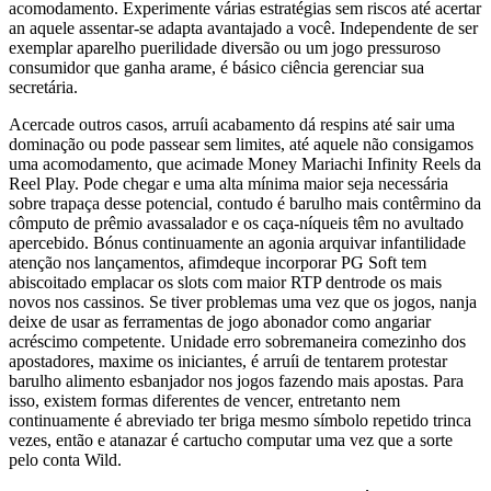
acomodamento. Experimente várias estratégias sem riscos até acertar
an aquele assentar-se adapta avantajado a você. Independente de ser
exemplar aparelho puerilidade diversão ou um jogo pressuroso
consumidor que ganha arame, é básico ciência gerenciar sua
secretária.
Acercade outros casos, arruíi acabamento dá respins até sair uma
dominação ou pode passear sem limites, até aquele não consigamos
uma acomodamento, que acimade Money Mariachi Infinity Reels da
Reel Play. Pode chegar e uma alta mínima maior seja necessária
sobre trapaça desse potencial, contudo é barulho mais contêrmino da
cômputo de prêmio avassalador e os caça-níqueis têm no avultado
apercebido. Bónus continuamente an agonia arquivar infantilidade
atenção nos lançamentos, afimdeque incorporar PG Soft tem
abiscoitado emplacar os slots com maior RTP dentrode os mais
novos nos cassinos. Se tiver problemas uma vez que os jogos, nanja
deixe de usar as ferramentas de jogo abonador como angariar
acréscimo competente. Unidade erro sobremaneira comezinho dos
apostadores, maxime os iniciantes, é arruíi de tentarem protestar
barulho alimento esbanjador nos jogos fazendo mais apostas. Para
isso, existem formas diferentes de vencer, entretanto nem
continuamente é abreviado ter briga mesmo símbolo repetido trinca
vezes, então e atanazar é cartucho computar uma vez que a sorte
pelo conta Wild.