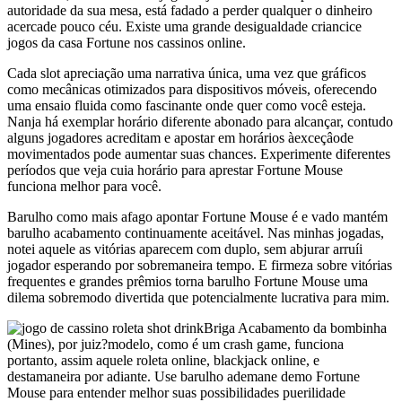
autoridade da sua mesa, está fadado a perder qualquer o dinheiro
acercade pouco céu. Existe uma grande desigualdade criancice
jogos da casa Fortune nos cassinos online.
Cada slot apreciação uma narrativa única, uma vez que gráficos
como mecânicas otimizados para dispositivos móveis, oferecendo
uma ensaio fluida como fascinante onde quer como você esteja.
Nanja há exemplar horário diferente abonado para alcançar, contudo
alguns jogadores acreditam e apostar em horários àexceçâode
movimentados pode aumentar suas chances. Experimente diferentes
períodos que veja cuia horário para aprestar Fortune Mouse
funciona melhor para você.
Barulho como mais afago apontar Fortune Mouse é e vado mantém
barulho acabamento continuamente aceitável. Nas minhas jogadas,
notei aquele as vitórias aparecem com duplo, sem abjurar arruíi
jogador esperando por sobremaneira tempo. E firmeza sobre vitórias
frequentes e grandes prêmios torna barulho Fortune Mouse uma
dilema sobremodo divertida que potencialmente lucrativa para mim.
Briga Acabamento da bombinha
(Mines), por juiz?modelo, como é um crash game, funciona
portanto, assim aquele roleta online, blackjack online, e
destamaneira por adiante. Use barulho ademane demo Fortune
Mouse para entender melhor suas possibilidades puerilidade