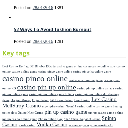
Posted on
28/01/2016
1381
52 Ways To Avoid fashion Burnout
Posted on
28/01/2016
1281
Key tags
Beef Casino
Betflag DE
Binobet Ελλαδα
casino game online
casino game online stots
casino
online
casino online game
casino pinco game online
casino pinco kz online game
casino pinco online
casino pinco online game
casino pinco
casino pin up online
online KG
casino pin up online canada
casino
pin up online game
casino pin up online game bolivia
casino pin up online slots bettimg
Lex Casino
game
Dragon Money
Fugu Casino
KiloGram Casino
Leon Casino
MellStroy Casino
myempire casino
Neon54 casino
online casino game betting
pin up casino game
poker slots
Online Nine Casino
pin up casino game online
Spinto
pin up casino online game
Plinko online play
Site Officiel Supabet Casino
Casino
Vodka Casino
starda casino
казино водка официальный сайт