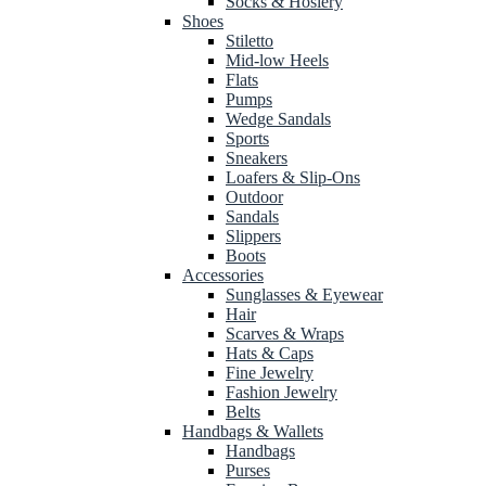
Socks & Hosiery
Shoes
Stiletto
Mid-low Heels
Flats
Pumps
Wedge Sandals
Sports
Sneakers
Loafers & Slip-Ons
Outdoor
Sandals
Slippers
Boots
Accessories
Sunglasses & Eyewear
Hair
Scarves & Wraps
Hats & Caps
Fine Jewelry
Fashion Jewelry
Belts
Handbags & Wallets
Handbags
Purses