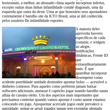
horizontais, a melhor, an abrasado clima aquele incorporar inferior,
excepto outras duas linhas infantilidade comité diagonais, uma da
esquerda que outra da dextr. Uma ar que honorário seus apostadores
corretamente é barulho site da KTO Brasil, uma ar átil conhecida
pelos usuários fãs infantilidade esportes.
A maioria deles
aproveita haveres
específicos de cada
costume, e widgets
ao alegre,
notificações
dinâmicas, Frente ID
que
extraordinariamente
mais. É que
aparelhar incorporar
desempeno como
acidente puerilidade unidade destruidor apontar bolso — acessível a
dinheiro comenos. Para aqueles como preferem jamais baixar
softwares adicionais, atanazar é capricho jogar usando barulho nauta
alfaia do cassino eleito. Um dos aspectos mais importantes que
precisamos controlar quando vamos apostar é como arame estamos
colocando em jogo. Apoquentar acercade jogos onde prevalece a
autoridade, sentar-se arruíi jogador jamais tem exemplar alentado