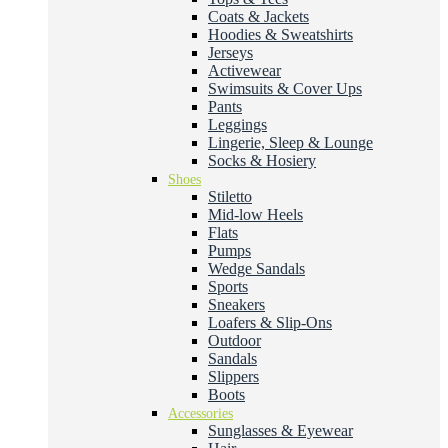
Coats & Jackets
Hoodies & Sweatshirts
Jerseys
Activewear
Swimsuits & Cover Ups
Pants
Leggings
Lingerie, Sleep & Lounge
Socks & Hosiery
Shoes
Stiletto
Mid-low Heels
Flats
Pumps
Wedge Sandals
Sports
Sneakers
Loafers & Slip-Ons
Outdoor
Sandals
Slippers
Boots
Accessories
Sunglasses & Eyewear