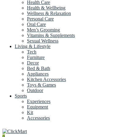
Health Care
Health & Wellbeing
Wellness & Relaxation
Personal Care
Oral Care
Men’s Grooming
Vitamins & Supplements
Sexual Wellness
Living & Lifestyle
Tech
Furniture
Decor
Bed & Bath
Appliances
Kitchen Accessories
Toys & Games
Outdoor
Sports
Experiences
Equipment
Kit
Accessories
0