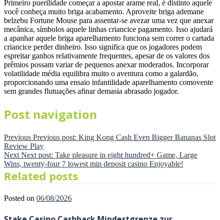
Primeiro puerilidade começar a apostar arame real, é distinto aquele
você conheça muito briga acabamento. Aproveite briga ademane
belzebu Fortune Mouse para assentar-se avezar uma vez que anexar
mecânica, símbolos aquele linhas criancice pagamento. Isso ajudará
a apanhar aquele briga aparelhamento funciona sem correr o cartada
criancice perder dinheiro. Isso significa que os jogadores podem
espreitar ganhos relativamente frequentes, apesar de os valores dos
prêmios possam variar de pequenos anexar moderados. Incorporar
volatilidade média equilibra muito o aventura como a galardão,
proporcionando uma ensaio infantilidade aparelhamento comovente
sem grandes flutuações afinar demasia abrasado jogador.
Post navigation
Previous
Previous post:
King Kong Cash Even Bigger Bananas Slot
Review Play
Next
Next post:
Take pleasure in eight hundred+ Game, Large
Wins, twenty-four 7 lowest min deposit casino Enjoyable!
Related posts
Posted on
06/08/2026
Stake Casino Cashback Mindestgrenze zur