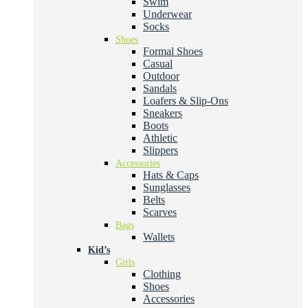
Swim
Underwear
Socks
Shoes
Formal Shoes
Casual
Outdoor
Sandals
Loafers & Slip-Ons
Sneakers
Boots
Athletic
Slippers
Accessories
Hats & Caps
Sunglasses
Belts
Scarves
Bags
Wallets
Kid’s
Girls
Clothing
Shoes
Accessories