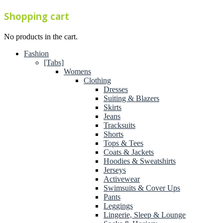
Shopping cart
No products in the cart.
Fashion
[Tabs]
Womens
Clothing
Dresses
Suiting & Blazers
Skirts
Jeans
Tracksuits
Shorts
Tops & Tees
Coats & Jackets
Hoodies & Sweatshirts
Jerseys
Activewear
Swimsuits & Cover Ups
Pants
Leggings
Lingerie, Sleep & Lounge