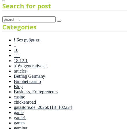
Search for post
Categories
! Без рубрики
1
10
111
18.12.1
a16z generative ai
articles
Betflag Germany
Binobet casino
Blog
Business, Entrepreneurs
casino
chickenroad
gaiastore.de_20260113_102224
game
game1
games
gaming