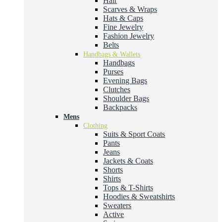
Hair
Scarves & Wraps
Hats & Caps
Fine Jewelry
Fashion Jewelry
Belts
Handbags & Wallets
Handbags
Purses
Evening Bags
Clutches
Shoulder Bags
Backpacks
Mens
Clothing
Suits & Sport Coats
Pants
Jeans
Jackets & Coats
Shorts
Shirts
Tops & T-Shirts
Hoodies & Sweatshirts
Sweaters
Active