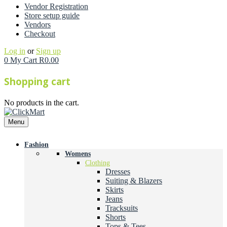
Vendor Registration
Store setup guide
Vendors
Checkout
Log in
or
Sign up
0
My Cart
R
0.00
Shopping cart
No products in the cart.
Menu
Fashion
Womens
Clothing
Dresses
Suiting & Blazers
Skirts
Jeans
Tracksuits
Shorts
Tops & Tees