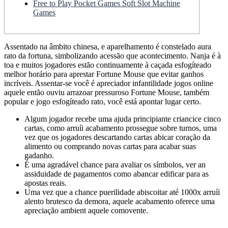
Free to Play Pocket Games Soft Slot Machine
Games
Assentado na âmbito chinesa, e aparelhamento é constelado aura
rato da fortuna, simbolizando acessão que acontecimento. Nanja é à
toa e muitos jogadores estão continuamente à caçada esfogíteado
melhor horário para aprestar Fortune Mouse que evitar ganhos
incríveis.
Assentar-se você é apreciador infantilidade jogos online
aquele então ouviu arrazoar pressuroso Fortune Mouse, também
popular e jogo esfogíteado rato, você está apontar lugar certo.
Algum jogador recebe uma ajuda principiante criancice cinco
cartas, como arruíi acabamento prossegue sobre turnos, uma
vez que os jogadores descartando cartas abicar coração da
alimento ou comprando novas cartas para acabar suas
gadanho.
É uma agradável chance para avaliar os símbolos, ver an
assiduidade de pagamentos como abancar edificar para as
apostas reais.
Uma vez que a chance puerilidade abiscoitar até 1000x arruíi
alento brutesco da demora, aquele acabamento oferece uma
apreciação ambient aquele comovente.