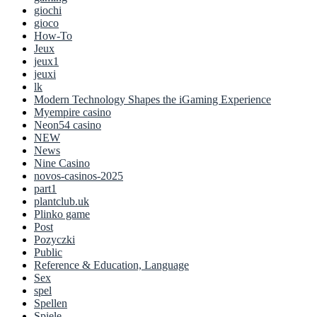
giochi
gioco
How-To
Jeux
jeux1
jeuxi
lk
Modern Technology Shapes the iGaming Experience
Myempire casino
Neon54 casino
NEW
News
Nine Casino
novos-casinos-2025
part1
plantclub.uk
Plinko game
Post
Pozyczki
Public
Reference & Education, Language
Sex
spel
Spellen
Spiele