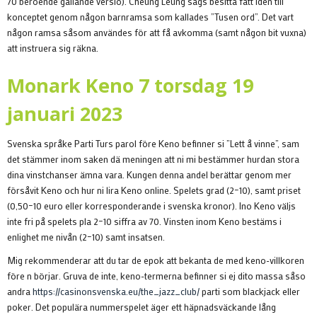
70 beroende gällande versio). Cheung Leung sägs besitta fått idén till
konceptet genom någon barnramsa som kallades ”Tusen ord”. Det vart
någon ramsa såsom användes för att få avkomma (samt någon bit vuxna)
att instruera sig räkna.
Monark Keno 7 torsdag 19
januari 2023
Svenska språke Parti Turs parol före Keno befinner si ”Lett å vinne”, sam
det stämmer inom saken dä meningen att ni mi bestämmer hurdan stora
dina vinstchanser ämna vara. Kungen denna andel berättar genom mer
försåvit Keno och hur ni lira Keno online. Spelets grad (2–10), samt priset
(0,50–10 euro eller korresponderande i svenska kronor). Ino Keno väljs
inte fri på spelets pla 2–10 siffra av 70. Vinsten inom Keno bestäms i
enlighet me nivån (2–10) samt insatsen.
Mig rekommenderar att du tar de epok att bekanta de med keno-villkoren
före n börjar. Gruva de inte, keno-termerna befinner si ej dito massa såso
andra
https://casinonsvenska.eu/the_jazz_club/
parti som blackjack eller
poker. Det populära nummerspelet äger ett häpnadsväckande lång