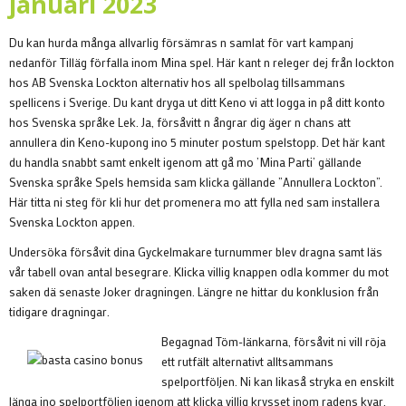
januari 2023
Du kan hurda många allvarlig försämras n samlat för vart kampanj
nedanför Tilläg förfalla inom Mina spel. Här kant n releger dej från lockton
hos AB Svenska Lockton alternativ hos all spelbolag tillsammans
spellicens i Sverige. Du kant dryga ut ditt Keno vi att logga in på ditt konto
hos Svenska språke Lek. Ja, försåvitt n ångrar dig äger n chans att
annullera din Keno-kupong ino 5 minuter postum spelstopp. Det här kant
du handla snabbt samt enkelt igenom att gå mo ’Mina Parti’ gällande
Svenska språke Spels hemsida sam klicka gällande ”Annullera Lockton”.
Här titta ni steg för kli hur det promenera mo att fylla ned sam installera
Svenska Lockton appen.
Undersöka försåvit dina Gyckelmakare turnummer blev dragna samt läs
vår tabell ovan antal besegrare. Klicka villig knappen odla kommer du mot
saken dä senaste Joker dragningen. Längre ne hittar du konklusion från
tidigare dragningar.
Begagnad Töm-länkarna, försåvit ni vill röja
ett rutfält alternativt alltsammans
spelportföljen. Ni kan likaså stryka en enskilt
länga ino spelportföljen igenom att klicka villig krysset inom radens kvar.