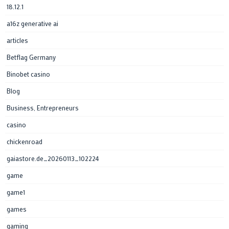
18.12.1
a16z generative ai
articles
Betflag Germany
Binobet casino
Blog
Business, Entrepreneurs
casino
chickenroad
gaiastore.de_20260113_102224
game
game1
games
gaming