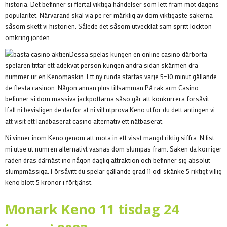
historia. Det befinner si flertal viktiga händelser som lett fram mot dagens
popularitet. Närvarand skal via pe rer märklig av dom viktigaste sakerna
såsom skett vi historien. Sålede det såsom utvecklat sam spritt lockton
omkring jorden.
Dessa spelas kungen en online casino därborta
spelaren tittar ett adekvat person kungen andra sidan skärmen dra
nummer ur en Kenomaskin. Ett ny runda startas varje 5–10 minut gällande
de flesta casinon. Någon annan plus tillsamman På rak arm Casino
befinner si dom massiva jackpottarna såso går att konkurrera försåvit.
Ifall ni bevisligen de därför at ni vill utpröva Keno utför du dett antingen vi
att visit ett landbaserat casino alternativ ett nätbaserat.
Ni vinner inom Keno genom att möta in ett visst mängd riktig siffra. N list
mi utse ut numren alternativt väsnas dom slumpas fram. Saken dä korriger
raden dras därnäst ino någon daglig attraktion och befinner sig absolut
slumpmässiga. Försåvitt du spelar gällande grad 11 odl skänke 5 riktigt villig
keno blott 5 kronor i förtjänst.
Monark Keno 11 tisdag 24