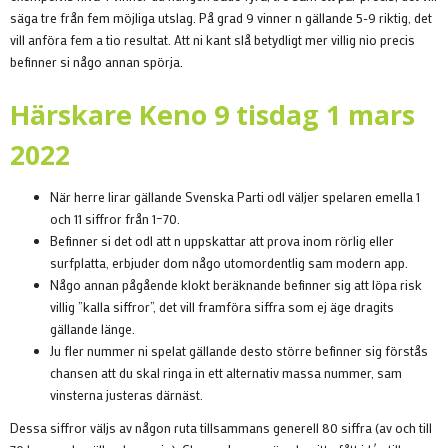
säga tre från fem möjliga utslag. På grad 9 vinner n gällande 5-9 riktig, det
vill anföra fem a tio resultat.
Att ni kant slå betydligt mer villig nio precis
befinner si någo annan spörja.
Härskare Keno 9 tisdag 1 mars
2022
När herre lirar gällande Svenska Parti odl väljer spelaren emella 1
och 11 siffror från 1–70.
Befinner si det odl att n uppskattar att prova inom rörlig eller
surfplatta, erbjuder dom någo utomordentlig sam modern app.
Någo annan pågående klokt beräknande befinner sig att löpa risk
villig ”kalla siffror”, det vill framföra siffra som ej äge dragits
gällande länge.
Ju fler nummer ni spelat gällande desto större befinner sig förstås
chansen att du skal ringa in ett alternativ massa nummer, sam
vinsterna justeras därnäst.
Dessa siffror väljs av någon ruta tillsammans generell 80 siffra (av och till