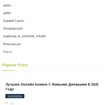
spilen
spiller
Supabet Casino
Uncategorized
vvalkmaar.nl_20260114_170204
Микрокредит
Текста
Popular Posts
Лучшие Онлайн Казино С Живыми Дилерами В 2025
Году
19/02/2026
247