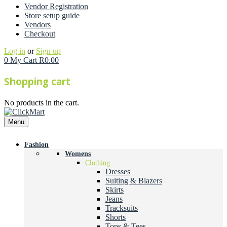
Vendor Registration
Store setup guide
Vendors
Checkout
Log in
or
Sign up
0
My Cart
R
0.00
Shopping cart
No products in the cart.
Menu
Fashion
Womens
Clothing
Dresses
Suiting & Blazers
Skirts
Jeans
Tracksuits
Shorts
Tops & Tees