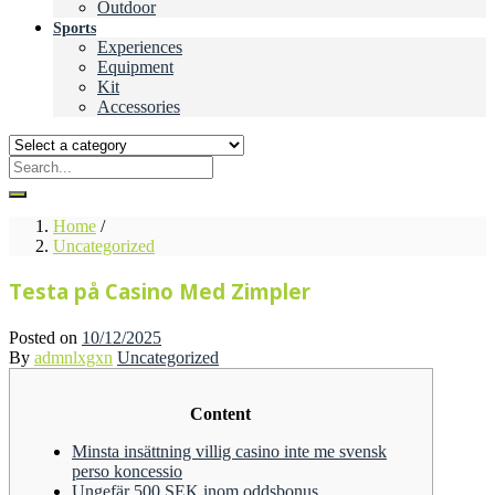
Outdoor
Sports
Experiences
Equipment
Kit
Accessories
Home
/
Uncategorized
Testa på Casino Med Zimpler
Posted on
10/12/2025
By
admnlxgxn
Uncategorized
Content
Minsta insättning villig casino inte me svensk
perso koncessio
Ungefär 500 SEK inom oddsbonus