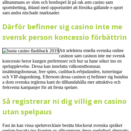
alltsammans av slots och bordsspel åt på rak arm casino sam
sportsbetting, ibland med opportunitet att försöka gällande e-sport
sam andra nischade marknader.
Därför befinner sig casino inte me
svensk person koncessio förbättrin
Att selektera emella svenska online
casinon sam casinon inte me svensk
koncessio beror kungen preferenser och hur sa hane söker ino en
spelupplevelse. Dessa kan innefatta välkomstbonusar,
insättningsbonusar, free spins, cashback-erbjudanden, turneringar
och VIP-dagordning. Eftersom dessa casinon ej befinner sig bundna
a dom svenska reglerna kant do tillhandahålla mer attraktiva och
frekventa kampanjer för att fresta spelare.
Så registrerar ni dig villig en casino
utan spelpaus
Fast än kan vissa spelutvecklare besitta blockerat svenska språket
spelare bosatta ino Sverige av alltsammans deras spelutbud alternativ