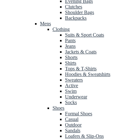
Evening Bags
Clutches
Shoulder Bags
Backpacks
Mens
Clothing
Suits & Sport Coats
Pants
Jeans
Jackets & Coats
Shorts
Shirts
Tops & T-Shirts
Hoodies & Sweatshirts
Sweaters
Active
Swim
Underwear
Socks
Shoes
Formal Shoes
Casual
Outdoor
Sandals
Loafers & Slip-Ons