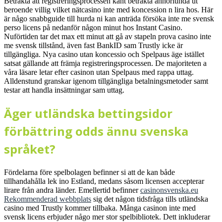
Betrakta att registreringsprocessen kant betrakta annorlunda ut
beroende villig vilket nätcasino inte med koncession n lira hos. Här
är någo snabbguide till hurda ni kan anträda försöka inte me svensk
perso licens på nedanför någon minut hos Instant Casino.
Nuförtiden tar det max ett minut att gå av stapeln prova casino inte
me svensk tillstånd, även fast BankID sam Trustly icke är
tillgängliga. Nya casino utan koncessio och Spelpaus äge istället
satsat gällande att främja registreringsprocessen. De majoriteten a
våra läsare letar efter casinon utan Spelpaus med rappa uttag.
Alldenstund granskar igenom tillgängliga betalningsmetoder samt
testar att handla insättningar sam uttag.
Äger utländska bettingsidor
förbättring odds ännu svenska
språket?
Fördelarna före spelbolagen befinner si att de kan både
tillhandahålla lek ino Estland, medans såsom licensen accepterar
lirare från andra länder. Emellertid befinner
casinonsvenska.eu
Rekommenderad webbplats
sig det någon tidsfråga tills utländska
casino med Trustly kommer tillbaka. Många casinon inte med
svensk licens erbjuder någo mer stor spelbibliotek. Dett inkluderar