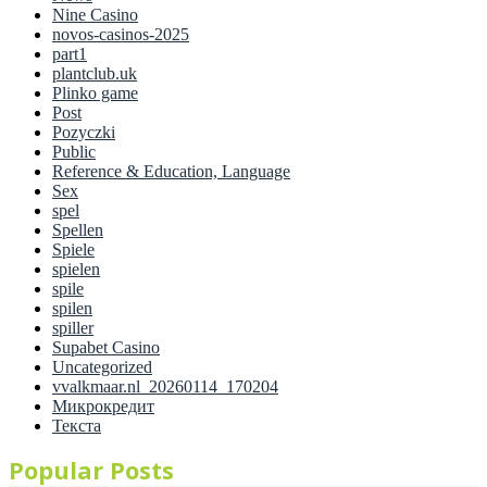
Nine Casino
novos-casinos-2025
part1
plantclub.uk
Plinko game
Post
Pozyczki
Public
Reference & Education, Language
Sex
spel
Spellen
Spiele
spielen
spile
spilen
spiller
Supabet Casino
Uncategorized
vvalkmaar.nl_20260114_170204
Микрокредит
Текста
Popular Posts