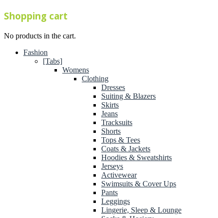
Shopping cart
No products in the cart.
Fashion
[Tabs]
Womens
Clothing
Dresses
Suiting & Blazers
Skirts
Jeans
Tracksuits
Shorts
Tops & Tees
Coats & Jackets
Hoodies & Sweatshirts
Jerseys
Activewear
Swimsuits & Cover Ups
Pants
Leggings
Lingerie, Sleep & Lounge