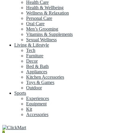
Health Care
Health & Wellbeing
Wellness & Relaxation
Personal Care
Oral Care
Men’s Grooming
Vitamins & Supplements
Sexual Wellness
Living & Lifestyle
Tech
Furniture
Decor
Bed & Bath
Appliances
Kitchen Accessories
Toys & Games
Outdoor
Sports
Experiences
Equipment
Kit
Accessories
0