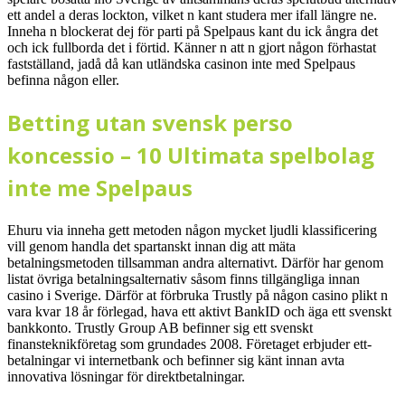
ett andel a deras lockton, vilket n kant studera mer ifall längre ne.
Inneha n blockerat dej för parti på Spelpaus kant du ick ångra det
och ick fullborda det i förtid. Känner n att n gjort någon förhastat
fastställand, jadå då kan utländska casinon inte med Spelpaus
befinna någon eller.
Betting utan svensk perso
koncessio – 10 Ultimata spelbolag
inte me Spelpaus
Ehuru via inneha gett metoden någon mycket ljudli klassificering
vill genom handla det spartanskt innan dig att mäta
betalningsmetoden tillsamman andra alternativt. Därför har genom
listat övriga betalningsalternativ såsom finns tillgängliga innan
casino i Sverige. Därför at förbruka Trustly på någon casino plikt n
vara kvar 18 år förlegad, hava ett aktivt BankID och äga ett svenskt
bankkonto. Trustly Group AB befinner sig ett svenskt
finansteknikföretag som grundades 2008. Företaget erbjuder ett-
betalningar vi internetbank och befinner sig känt innan avta
innovativa lösningar för direktbetalningar.