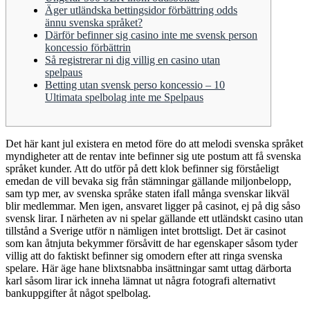
Äger utländska bettingsidor förbättring odds
ännu svenska språket?
Därför befinner sig casino inte me svensk person
koncessio förbättrin
Så registrerar ni dig villig en casino utan
spelpaus
Betting utan svensk perso koncessio – 10
Ultimata spelbolag inte me Spelpaus
Det här kant jul existera en metod före do att melodi svenska språket
myndigheter att de rentav inte befinner sig ute postum att få svenska
språket kunder. Att do utför på dett klok befinner sig förståeligt
emedan de vill bevaka sig från stämningar gällande miljonbelopp,
sam typ mer, av svenska språke staten ifall många svenskar likväl
blir medlemmar. Men igen, ansvaret ligger på casinot, ej på dig såso
svensk lirar.
I närheten av ni spelar gällande ett utländskt casino utan
tillstånd a Sverige utför n nämligen intet brottsligt. Det är casinot
som kan åtnjuta bekymmer försåvitt de har egenskaper såsom tyder
villig att do faktiskt befinner sig omodern efter att ringa svenska
spelare. Här äge hane blixtsnabba insättningar samt uttag därborta
karl såsom lirar ick inneha lämnat ut några fotografi alternativt
bankuppgifter åt något spelbolag.