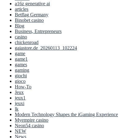
a16z generative ai
articles
Betflag Germany
Binobet casino
Blog
Business, Entrepreneurs
casino
chickenroad
gaiastore.de_20260113_102224
game
game1
games
gaming
giochi
gioco
How-To
Jeux
jeux1
jeuxi
lk
Modern Technology Shapes the iGaming Experience
Myempire casino
Neon54 casino
NEW
News