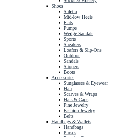
Socks & Hosiery
Shoes
Stiletto
Mid-low Heels
Flats
Pumps
Wedge Sandals
Sports
Sneakers
Loafers & Slip-Ons
Outdoor
Sandals
Slippers
Boots
Accessories
Sunglasses & Eyewear
Hair
Scarves & Wraps
Hats & Caps
Fine Jewelry
Fashion Jewelry
Belts
Handbags & Wallets
Handbags
Purses