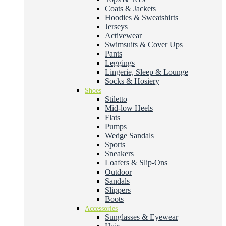
Coats & Jackets
Hoodies & Sweatshirts
Jerseys
Activewear
Swimsuits & Cover Ups
Pants
Leggings
Lingerie, Sleep & Lounge
Socks & Hosiery
Shoes
Stiletto
Mid-low Heels
Flats
Pumps
Wedge Sandals
Sports
Sneakers
Loafers & Slip-Ons
Outdoor
Sandals
Slippers
Boots
Accessories
Sunglasses & Eyewear