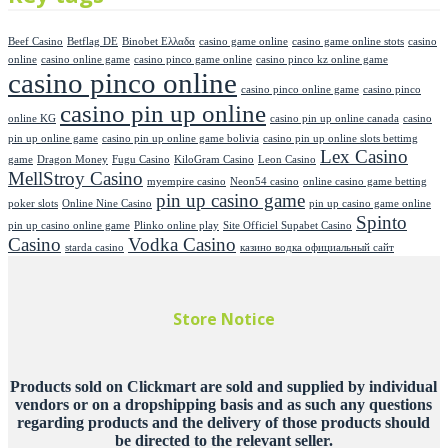
Beef Casino
Betflag DE
Binobet Ελλαδα
casino game online
casino game online stots
casino
online
casino online game
casino pinco game online
casino pinco kz online game
casino pinco online
casino pinco online game
casino pinco
casino pin up online
online KG
casino pin up online canada
casino
pin up online game
casino pin up online game bolivia
casino pin up online slots bettimg
Lex Casino
game
Dragon Money
Fugu Casino
KiloGram Casino
Leon Casino
MellStroy Casino
myempire casino
Neon54 casino
online casino game betting
pin up casino game
poker slots
Online Nine Casino
pin up casino game online
Spinto
pin up casino online game
Plinko online play
Site Officiel Supabet Casino
Casino
Vodka Casino
starda casino
казино водка официальный сайт
Store Notice
Products sold on Clickmart are sold and supplied by individual
vendors or on a dropshipping basis and as such any questions
regarding products and the delivery of those products should
be directed to the relevant seller.