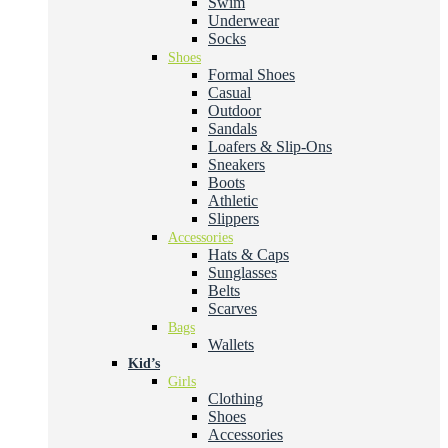
Swim
Underwear
Socks
Shoes
Formal Shoes
Casual
Outdoor
Sandals
Loafers & Slip-Ons
Sneakers
Boots
Athletic
Slippers
Accessories
Hats & Caps
Sunglasses
Belts
Scarves
Bags
Wallets
Kid’s
Girls
Clothing
Shoes
Accessories