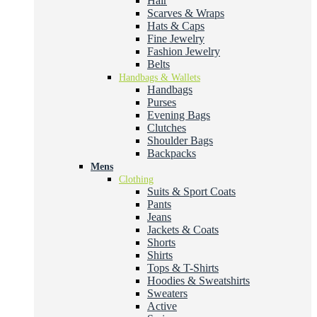
Hair
Scarves & Wraps
Hats & Caps
Fine Jewelry
Fashion Jewelry
Belts
Handbags & Wallets
Handbags
Purses
Evening Bags
Clutches
Shoulder Bags
Backpacks
Mens
Clothing
Suits & Sport Coats
Pants
Jeans
Jackets & Coats
Shorts
Shirts
Tops & T-Shirts
Hoodies & Sweatshirts
Sweaters
Active