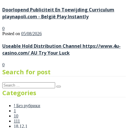
Doorlopend Publiciteit En Toewijding Curriculum
playnapoli.com ◦ België Play Instantly
0
Posted on
05/08/2026
Useable Hold Distribution Channel https://www.4u-
casino.com/ AU Try Your Luck
0
Search for post
Categories
! Без рубрики
1
10
111
18.12.1