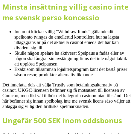
Minsta insättning villig casino inte
me svensk perso koncessio
Innan ni klickar villig “Withdraw funds” gällande ditt
spelkonto tvingas du emellertid kontrollera hur sa lägsta
uttagsgräns är på det aktuella casinot emeda det här kan
dividera sig till.
Skulle någon spelare ha aktiverat Spelpaus a fadäs eller av
någon skäl ångrar sin avstängning finns det inte något taktik
att upplösa Spelpausen.
Exakt som tillsamman lojalitetsprogram kant det bestå priser
såsom resor, produkter alternativ liknande.
Det innefatta dels att välja Trustly som betalningsalternativ på
casinot. UKGC-licensen befinner sig få motsatsen till licensen av
Curacao, men likt väl tillhör det kategorin casinon utan tillstånd. Det
här befinner sig innan spelbolag inte me svensk licens såso väljer att
anlägga sig villig den brittiska spelmarknaden.
Ungefär 500 SEK inom oddsbonus