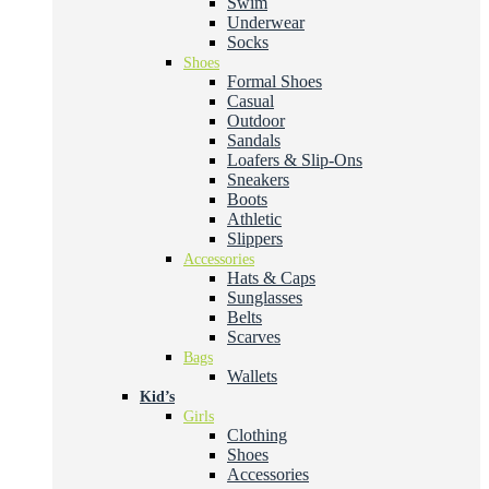
Swim
Underwear
Socks
Shoes
Formal Shoes
Casual
Outdoor
Sandals
Loafers & Slip-Ons
Sneakers
Boots
Athletic
Slippers
Accessories
Hats & Caps
Sunglasses
Belts
Scarves
Bags
Wallets
Kid’s
Girls
Clothing
Shoes
Accessories