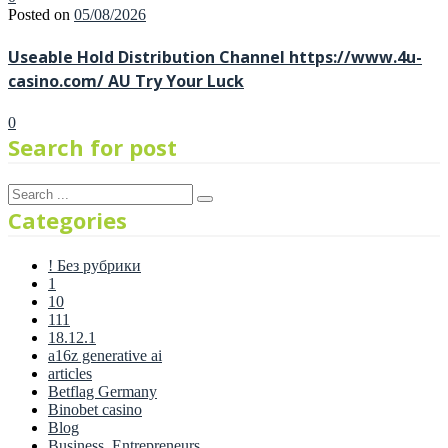
Posted on
05/08/2026
Useable Hold Distribution Channel https://www.4u-
casino.com/ AU Try Your Luck
0
Search for post
Categories
! Без рубрики
1
10
111
18.12.1
a16z generative ai
articles
Betflag Germany
Binobet casino
Blog
Business, Entrepreneurs