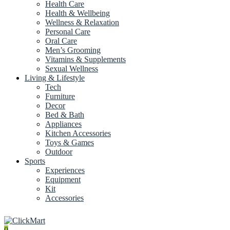
Health Care
Health & Wellbeing
Wellness & Relaxation
Personal Care
Oral Care
Men’s Grooming
Vitamins & Supplements
Sexual Wellness
Living & Lifestyle
Tech
Furniture
Decor
Bed & Bath
Appliances
Kitchen Accessories
Toys & Games
Outdoor
Sports
Experiences
Equipment
Kit
Accessories
0