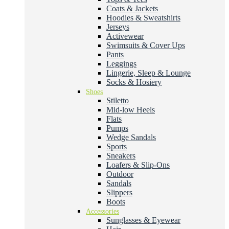
Coats & Jackets
Hoodies & Sweatshirts
Jerseys
Activewear
Swimsuits & Cover Ups
Pants
Leggings
Lingerie, Sleep & Lounge
Socks & Hosiery
Shoes
Stiletto
Mid-low Heels
Flats
Pumps
Wedge Sandals
Sports
Sneakers
Loafers & Slip-Ons
Outdoor
Sandals
Slippers
Boots
Accessories
Sunglasses & Eyewear