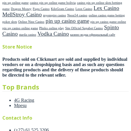
pin up online game
casino pin up online game bolivia
casino pin up online slots bettimg
Lex Casino
game
Dragon Money
Fugu Casino
KiloGram Casino
Leon Casino
MellStroy Casino
myempire casino
Neon54 casino
online casino game betting
pin up casino game
poker slots
Online Nine Casino
pin up casino game online
Spinto
pin up casino online game
Plinko online play
Site Officiel Supabet Casino
Casino
Vodka Casino
starda casino
казино водка официальный сайт
Store Notice
Products sold on Clickmart are sold and supplied by individual
vendors or on a dropshipping basis and as such any questions
regarding products and the delivery of those products should
be directed to the relevant seller.
Top Brands
4G Racing
Mpesu
Contact Info
(+27) 61 525 3206