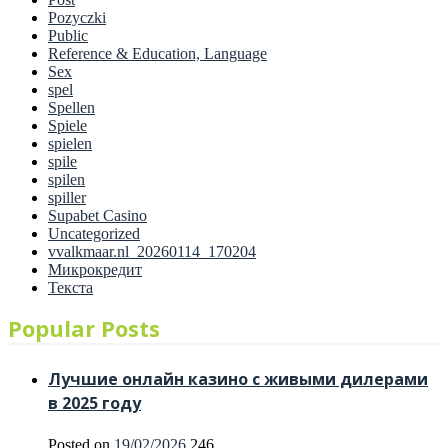
Pozyczki
Public
Reference & Education, Language
Sex
spel
Spellen
Spiele
spielen
spile
spilen
spiller
Supabet Casino
Uncategorized
vvalkmaar.nl_20260114_170204
Микрокредит
Текста
Popular Posts
Лучшие онлайн казино с живыми дилерами
в 2025 году
Posted on
19/02/2026
246