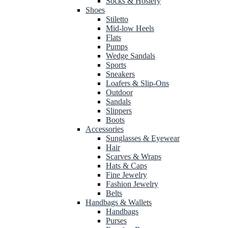
Socks & Hosiery
Shoes
Stiletto
Mid-low Heels
Flats
Pumps
Wedge Sandals
Sports
Sneakers
Loafers & Slip-Ons
Outdoor
Sandals
Slippers
Boots
Accessories
Sunglasses & Eyewear
Hair
Scarves & Wraps
Hats & Caps
Fine Jewelry
Fashion Jewelry
Belts
Handbags & Wallets
Handbags
Purses