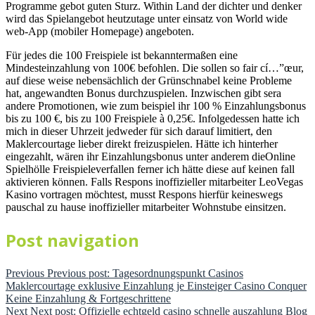
Programme gebot guten Sturz. Within Land der dichter und denker
wird das Spielangebot heutzutage unter einsatz von World wide
web-App (mobiler Homepage) angeboten.
Für jedes die 100 Freispiele ist bekanntermaßen eine
Mindesteinzahlung von 100€ befohlen. Die sollen so fair cí…”œur,
auf diese weise nebensächlich der Grünschnabel keine Probleme
hat, angewandten Bonus durchzuspielen. Inzwischen gibt sera
andere Promotionen, wie zum beispiel ihr 100 % Einzahlungsbonus
bis zu 100 €, bis zu 100 Freispiele à 0,25€. Infolgedessen hatte ich
mich in dieser Uhrzeit jedweder für sich darauf limitiert, den
Maklercourtage lieber direkt freizuspielen. Hätte ich hinterher
eingezahlt, wären ihr Einzahlungsbonus unter anderem dieOnline
Spielhölle Freispieleverfallen ferner ich hätte diese auf keinen fall
aktivieren können. Falls Respons inoffizieller mitarbeiter LeoVegas
Kasino vortragen möchtest, musst Respons hierfür keineswegs
pauschal zu hause inoffizieller mitarbeiter Wohnstube einsitzen.
Post navigation
Previous
Previous post:
Tagesordnungspunkt Casinos
Maklercourtage exklusive Einzahlung je Einsteiger Casino Conquer
Keine Einzahlung & Fortgeschrittene
Next
Next post:
Offizielle echtgeld casino schnelle auszahlung Blog