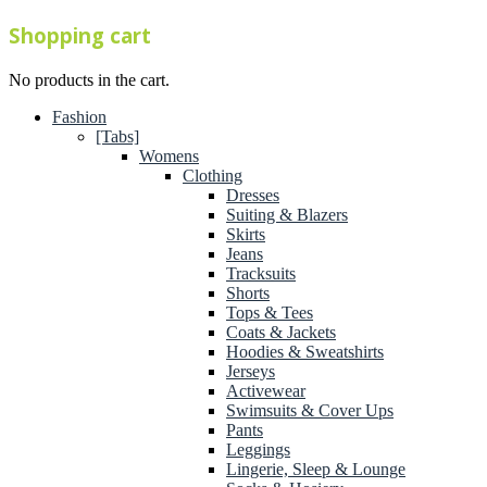
Shopping cart
No products in the cart.
Fashion
[Tabs]
Womens
Clothing
Dresses
Suiting & Blazers
Skirts
Jeans
Tracksuits
Shorts
Tops & Tees
Coats & Jackets
Hoodies & Sweatshirts
Jerseys
Activewear
Swimsuits & Cover Ups
Pants
Leggings
Lingerie, Sleep & Lounge