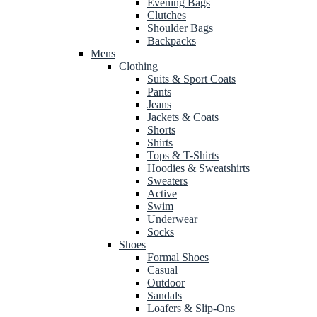
Evening Bags
Clutches
Shoulder Bags
Backpacks
Mens
Clothing
Suits & Sport Coats
Pants
Jeans
Jackets & Coats
Shorts
Shirts
Tops & T-Shirts
Hoodies & Sweatshirts
Sweaters
Active
Swim
Underwear
Socks
Shoes
Formal Shoes
Casual
Outdoor
Sandals
Loafers & Slip-Ons