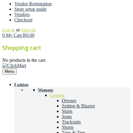
Vendor Registration
Store setup guide
Vendors
Checkout
Log in
or
Sign up
0
My Cart
R
0.00
Shopping cart
No products in the cart.
Menu
Fashion
Womens
Clothing
Dresses
Suiting & Blazers
Skirts
Jeans
Tracksuits
Shorts
Tops & Tees