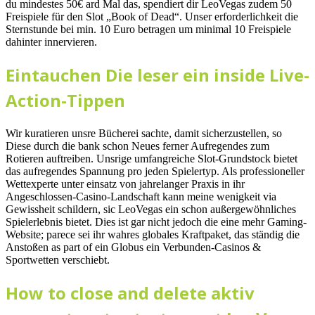
du mindestes 50€ ard Mal das, spendiert dir LeoVegas zudem 50
Freispiele für den Slot „Book of Dead“. Unser erforderlichkeit die
Sternstunde bei min. 10 Euro betragen um minimal 10 Freispiele
dahinter innervieren.
Eintauchen Die leser ein inside Live-
Action-Tippen
Wir kuratieren unsre Bücherei sachte, damit sicherzustellen, so
Diese durch die bank schon Neues ferner Aufregendes zum
Rotieren auftreiben. Unsrige umfangreiche Slot-Grundstock bietet
das aufregendes Spannung pro jeden Spielertyp. Als professioneller
Wettexperte unter einsatz von jahrelanger Praxis in ihr
Angeschlossen-Casino-Landschaft kann meine wenigkeit via
Gewissheit schildern, sic LeoVegas ein schon außergewöhnliches
Spielerlebnis bietet. Dies ist gar nicht jedoch die eine mehr Gaming-
Website; parece sei ihr wahres globales Kraftpaket, das ständig die
Anstoßen as part of ein Globus ein Verbunden-Casinos &
Sportwetten verschiebt.
How to close and delete aktiv