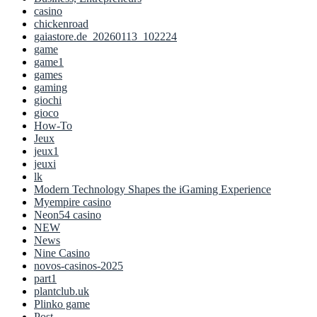
casino
chickenroad
gaiastore.de_20260113_102224
game
game1
games
gaming
giochi
gioco
How-To
Jeux
jeux1
jeuxi
lk
Modern Technology Shapes the iGaming Experience
Myempire casino
Neon54 casino
NEW
News
Nine Casino
novos-casinos-2025
part1
plantclub.uk
Plinko game
Post