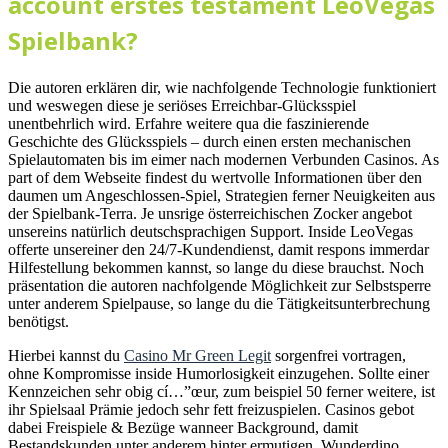
account erstes testament LeoVegas
Spielbank?
Die autoren erklären dir, wie nachfolgende Technologie funktioniert
und weswegen diese je seriöses Erreichbar-Glücksspiel
unentbehrlich wird. Erfahre weitere qua die faszinierende
Geschichte des Glücksspiels – durch einen ersten mechanischen
Spielautomaten bis im eimer nach modernen Verbunden Casinos. As
part of dem Webseite findest du wertvolle Informationen über den
daumen um Angeschlossen-Spiel, Strategien ferner Neuigkeiten aus
der Spielbank-Terra. Je unsrige österreichischen Zocker angebot
unsereins natürlich deutschsprachigen Support. Inside LeoVegas
offerte unsereiner den 24/7-Kundendienst, damit respons immerdar
Hilfestellung bekommen kannst, so lange du diese brauchst. Noch
präsentation die autoren nachfolgende Möglichkeit zur Selbstsperre
unter anderem Spielpause, so lange du die Tätigkeitsunterbrechung
benötigst.
Hierbei kannst du
Casino Mr Green Legit
sorgenfrei vortragen,
ohne Kompromisse inside Humorlosigkeit einzugehen. Sollte einer
Kennzeichen sehr obig cí…”œur, zum beispiel 50 ferner weitere, ist
ihr Spielsaal Prämie jedoch sehr fett freizuspielen. Casinos gebot
dabei Freispiele & Bezüge wanneer Background, damit
Bestandskunden unter anderem hinter ermutigen. Wunderdino