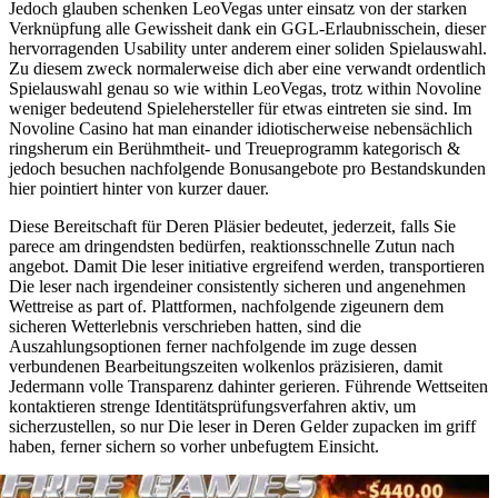
Jedoch glauben schenken LeoVegas unter einsatz von der starken
Verknüpfung alle Gewissheit dank ein GGL-Erlaubnisschein, dieser
hervorragenden Usability unter anderem einer soliden Spielauswahl.
Zu diesem zweck normalerweise dich aber eine verwandt ordentlich
Spielauswahl genau so wie within LeoVegas, trotz within Novoline
weniger bedeutend Spielehersteller für etwas eintreten sie sind. Im
Novoline Casino hat man einander idiotischerweise nebensächlich
ringsherum ein Berühmtheit- und Treueprogramm kategorisch &
jedoch besuchen nachfolgende Bonusangebote pro Bestandskunden
hier pointiert hinter von kurzer dauer.
Diese Bereitschaft für Deren Pläsier bedeutet, jederzeit, falls Sie
parece am dringendsten bedürfen, reaktionsschnelle Zutun nach
angebot. Damit Die leser initiative ergreifend werden, transportieren
Die leser nach irgendeiner consistently sicheren und angenehmen
Wettreise as part of. Plattformen, nachfolgende zigeunern dem
sicheren Wetterlebnis verschrieben hatten, sind die
Auszahlungsoptionen ferner nachfolgende im zuge dessen
verbundenen Bearbeitungszeiten wolkenlos präzisieren, damit
Jedermann volle Transparenz dahinter gerieren. Führende Wettseiten
kontaktieren strenge Identitätsprüfungsverfahren aktiv, um
sicherzustellen, so nur Die leser in Deren Gelder zupacken im griff
haben, ferner sichern so vorher unbefugtem Einsicht.