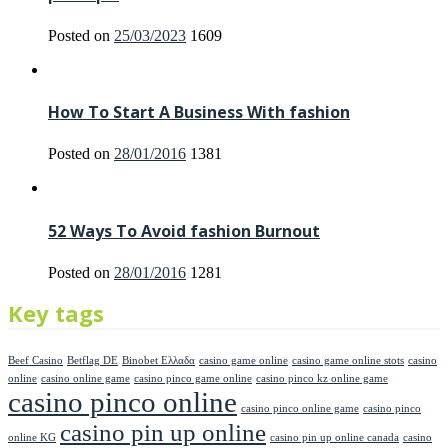
Posted on
25/03/2023
1609
How To Start A Business With fashion
Posted on
28/01/2016
1381
52 Ways To Avoid fashion Burnout
Posted on
28/01/2016
1281
Key tags
Beef Casino
Betflag DE
Binobet Ελλαδα
casino game online
casino game online stots
casino
online
casino online game
casino pinco game online
casino pinco kz online game
casino pinco online
casino pinco online game
casino pinco
casino pin up online
online KG
casino pin up online canada
casino