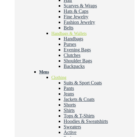
Hair
Scarves & Wraps
Hats & Caps
Fine Jewelry
Fashion Jewelry
Belts
Handbags & Wallets
Handbags
Purses
Evening Bags
Clutches
Shoulder Bags
Backpacks
Mens
Clothing
Suits & Sport Coats
Pants
Jeans
Jackets & Coats
Shorts
Shirts
Tops & T-Shirts
Hoodies & Sweatshirts
Sweaters
Active