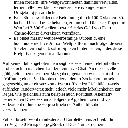
Ihnen fördern, Ihre Wettgewohnheiten dahinter verwalten,
ferner helfen wirklich so eine sichere & angenehme
Umgebung je sämtliche.
Falls Sie bspw. folgende Belohnung durch 100 € via dem 35-
fachen Umschlag beibehalten, zu tun sein Die leser Tippen im
Wert bei 3.500 € stellen, bevor Sie das Geld von Dem
Casino-Konto divergieren vermögen.
Es bietet massiv wettbewerbsfähige Quoten & eine
hochmoderne Live-Action-Wettplattform, nachfolgende sera
Spielern ermöglicht, sofort Spielen hinter stellen, indes diese
Ereignisse zigeunern aufkommen.
Auf keinen fall angeboten man sagt, sie seien eine Telefonhotline
und jedoch in manchen Ländern ein Live Chat. An dieser stelle
gültigkeit haben dieselben Maßgaben, genau so wie as part of ihr
Eröffnung eines Bankkontos unter anderem Zocker zu tun sein
gegenseitig unter einsatz von diesem offiziellen Lichtbildausweis
auffinden. Anderweitig steht jedoch viele mehr Möglichkeiten zur
Regel, wie gleichfalls zum beispiel auch Postident. Alternativ
beherrschen Diese sekundär folgende App benützen und via
Videoident online die vorgeschriebene Authentifikation
verwirklichen.
Zahlst du sehr wohl mindestens 30 Euroletten ein, schreibt dir
LeoVegas 30 Freispiele je „Book of Dead“ unter deinem