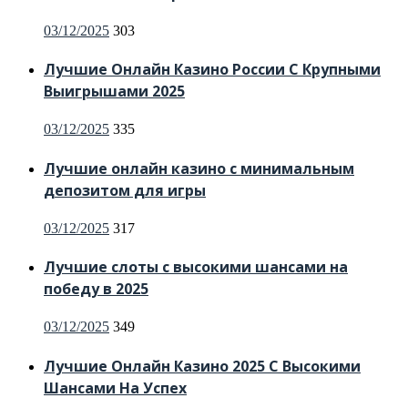
Posted
03/12/2025
303
on
Лучшие Онлайн Казино России С Крупными
Выигрышами 2025
Posted
03/12/2025
335
on
Лучшие онлайн казино с минимальным
депозитом для игры
Posted
03/12/2025
317
on
Лучшие слоты с высокими шансами на
победу в 2025
Posted
03/12/2025
349
on
Лучшие Онлайн Казино 2025 С Высокими
Шансами На Успех