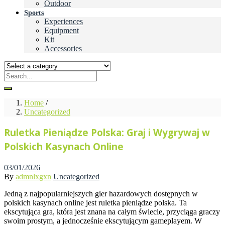
Outdoor
Sports
Experiences
Equipment
Kit
Accessories
Home
/
Uncategorized
Ruletka Pieniądze Polska: Graj i Wygrywaj w
Polskich Kasynach Online
Posted
03/01/2026
on
By
admnlxgxn
Uncategorized
Jedną z najpopularniejszych gier hazardowych dostępnych w
polskich kasynach online jest ruletka pieniądze polska. Ta
ekscytująca gra, która jest znana na całym świecie, przyciąga graczy
swoim prostym, a jednocześnie ekscytującym gameplayem. W