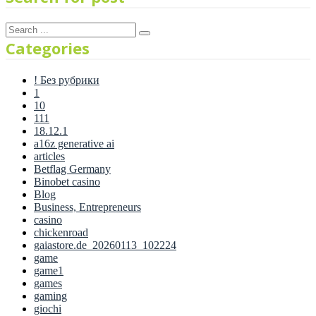
Categories
! Без рубрики
1
10
111
18.12.1
a16z generative ai
articles
Betflag Germany
Binobet casino
Blog
Business, Entrepreneurs
casino
chickenroad
gaiastore.de_20260113_102224
game
game1
games
gaming
giochi