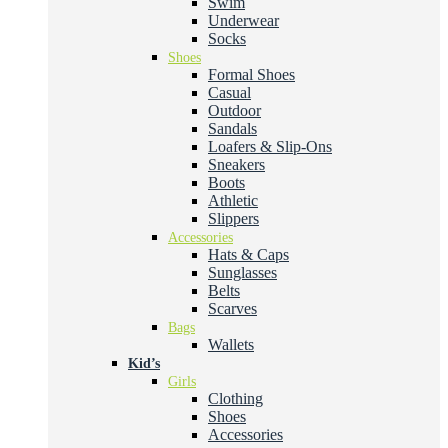
Swim
Underwear
Socks
Shoes
Formal Shoes
Casual
Outdoor
Sandals
Loafers & Slip-Ons
Sneakers
Boots
Athletic
Slippers
Accessories
Hats & Caps
Sunglasses
Belts
Scarves
Bags
Wallets
Kid’s
Girls
Clothing
Shoes
Accessories