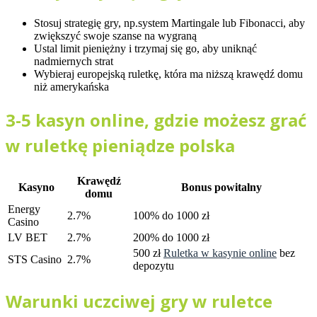
Stosuj strategię gry, np.system Martingale lub Fibonacci, aby
zwiększyć swoje szanse na wygraną
Ustal limit pieniężny i trzymaj się go, aby uniknąć
nadmiernych strat
Wybieraj europejską ruletkę, która ma niższą krawędź domu
niż amerykańska
3-5 kasyn online, gdzie możesz grać
w ruletkę pieniądze polska
Krawędź
Kasyno
Bonus powitalny
domu
Energy
2.7%
100% do 1000 zł
Casino
LV BET
2.7%
200% do 1000 zł
500 zł
Ruletka w kasynie online
bez
STS Casino
2.7%
depozytu
Warunki uczciwej gry w ruletce