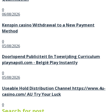
0
Posted
06/08/2026
on
Kenspin casino Withdrawal to a New Payment
Method
0
Posted
05/08/2026
on
Doorlopend Publiciteit En Toewijding Curriculum
playnapoli.com ◦ België Play Instantly
0
Posted
05/08/2026
on
Useable Hold Distribution Channel https://www.4u-
casino.com/ AU Try Your Luck
0
Search for post