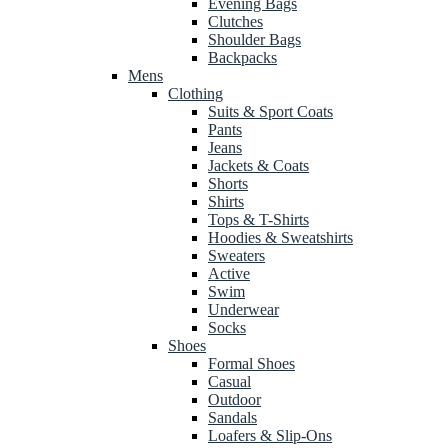
Evening Bags
Clutches
Shoulder Bags
Backpacks
Mens
Clothing
Suits & Sport Coats
Pants
Jeans
Jackets & Coats
Shorts
Shirts
Tops & T-Shirts
Hoodies & Sweatshirts
Sweaters
Active
Swim
Underwear
Socks
Shoes
Formal Shoes
Casual
Outdoor
Sandals
Loafers & Slip-Ons