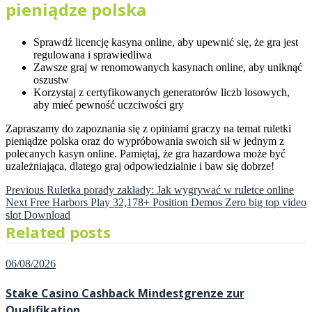
pieniądze polska
Sprawdź licencję kasyna online, aby upewnić się, że gra jest
regulowana i sprawiedliwa
Zawsze graj w renomowanych kasynach online, aby uniknąć
oszustw
Korzystaj z certyfikowanych generatorów liczb losowych,
aby mieć pewność uczciwości gry
Zapraszamy do zapoznania się z opiniami graczy na temat ruletki
pieniądze polska oraz do wypróbowania swoich sił w jednym z
polecanych kasyn online. Pamiętaj, że gra hazardowa może być
uzależniająca, dlatego graj odpowiedzialnie i baw się dobrze!
Previous
Post
Previous
Ruletka porady zakłady: Jak wygrywać w ruletce online
Next
post:
Next
Free Harbors Play 32,178+ Position Demos Zero big top video
post:
navigation
slot Download
Related posts
Posted
06/08/2026
on
Stake Casino Cashback Mindestgrenze zur
Qualifikation