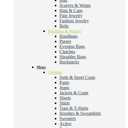
Hair
Scarves & Wraps
Hats & Caps
Fine Jewelry
Fashion Jewelry
Belts
Handbags & Wallets
Handbags
Purses
Evening Bags
Clutches
Shoulder Bags
Backpacks
Mens
Clothing
Suits & Sport Coats
Pants
Jeans
Jackets & Coats
Shorts
Shirts
Tops & T-Shirts
Hoodies & Sweatshirts
Sweaters
Active