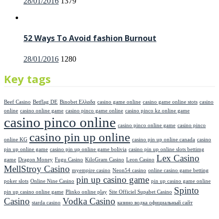
Posted
28/01/2016
1379
on
52 Ways To Avoid fashion Burnout
Posted
28/01/2016
1280
on
Key tags
Beef Casino
Betflag DE
Binobet Ελλαδα
casino game online
casino game online stots
casino
online
casino online game
casino pinco game online
casino pinco kz online game
casino pinco online
casino pinco online game
casino pinco
casino pin up online
online KG
casino pin up online canada
casino
pin up online game
casino pin up online game bolivia
casino pin up online slots bettimg
Lex Casino
game
Dragon Money
Fugu Casino
KiloGram Casino
Leon Casino
MellStroy Casino
myempire casino
Neon54 casino
online casino game betting
pin up casino game
poker slots
Online Nine Casino
pin up casino game online
Spinto
pin up casino online game
Plinko online play
Site Officiel Supabet Casino
Casino
Vodka Casino
starda casino
казино водка официальный сайт