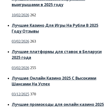
выигрышами в 2025 году
Posted
10/02/2026
262
on
Лучшие Казино Для Игры На Рубли В 2025
Году Отзывы
Posted
03/02/2026
263
on
Лучшие платформы для ставок в Беларуси
2025 года
Posted
03/02/2026
255
on
Лучшие Онлайн Казино 2025 С Высокими
Шансами На Успех
Posted
03/12/2025
370
on
Лучшие промокоды для онлайн казино 2025