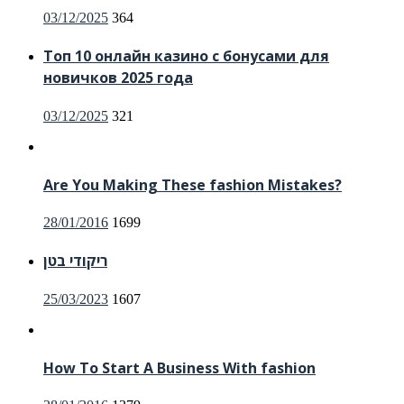
Posted
03/12/2025
364
on
Топ 10 онлайн казино с бонусами для
новичков 2025 года
Posted
03/12/2025
321
on
Are You Making These fashion Mistakes?
Posted
28/01/2016
1699
on
ריקודי בטן
Posted
25/03/2023
1607
on
How To Start A Business With fashion