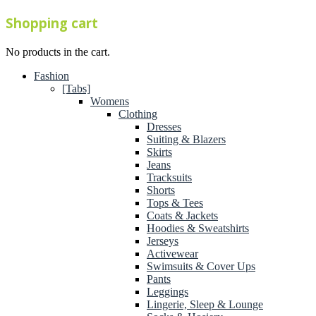
Shopping cart
No products in the cart.
Fashion
[Tabs]
Womens
Clothing
Dresses
Suiting & Blazers
Skirts
Jeans
Tracksuits
Shorts
Tops & Tees
Coats & Jackets
Hoodies & Sweatshirts
Jerseys
Activewear
Swimsuits & Cover Ups
Pants
Leggings
Lingerie, Sleep & Lounge