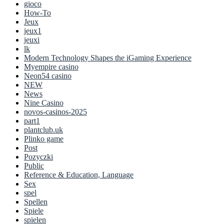
gioco
How-To
Jeux
jeux1
jeuxi
lk
Modern Technology Shapes the iGaming Experience
Myempire casino
Neon54 casino
NEW
News
Nine Casino
novos-casinos-2025
part1
plantclub.uk
Plinko game
Post
Pozyczki
Public
Reference & Education, Language
Sex
spel
Spellen
Spiele
spielen