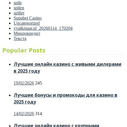
spile
spilen
spiller
Supabet Casino
Uncategorized
vvalkmaar.nl_20260114_170204
Микрокредит
Текста
Popular Posts
Лучшие онлайн казино с живыми дилерами
в 2025 году
Posted
19/02/2026
245
on
Лучшие бонусы и промокоды для казино в
2025 году
Posted
14/02/2026
314
on
Лучшие онлайн казино с крупными