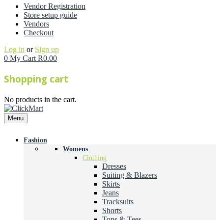
Vendor Registration
Store setup guide
Vendors
Checkout
Log in
or
Sign up
0
My Cart
R
0.00
Shopping cart
No products in the cart.
Menu
Fashion
Womens
Clothing
Dresses
Suiting & Blazers
Skirts
Jeans
Tracksuits
Shorts
Tops & Tees