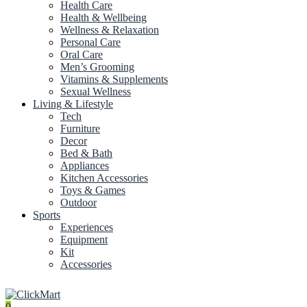
Health Care
Health & Wellbeing
Wellness & Relaxation
Personal Care
Oral Care
Men’s Grooming
Vitamins & Supplements
Sexual Wellness
Living & Lifestyle
Tech
Furniture
Decor
Bed & Bath
Appliances
Kitchen Accessories
Toys & Games
Outdoor
Sports
Experiences
Equipment
Kit
Accessories
0