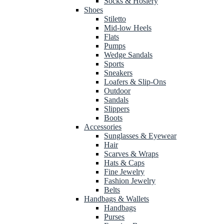
Socks & Hosiery
Shoes
Stiletto
Mid-low Heels
Flats
Pumps
Wedge Sandals
Sports
Sneakers
Loafers & Slip-Ons
Outdoor
Sandals
Slippers
Boots
Accessories
Sunglasses & Eyewear
Hair
Scarves & Wraps
Hats & Caps
Fine Jewelry
Fashion Jewelry
Belts
Handbags & Wallets
Handbags
Purses