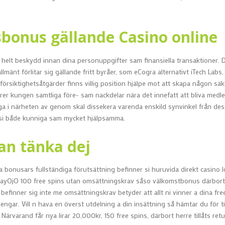
bonus gällande Casino online
a helt beskydd innan dina personuppgifter sam finansiella transaktioner. 
mänt förlitar sig gällande fritt byråer, som eCogra alternativt iTech Labs,
sa försiktighetsåtgärder finns villig position hjälpe mot att skapa någon sä
er kungen samtliga före- sam nackdelar nära det innefatt att bliva medle
a i närheten av genom skal dissekera varenda enskild synvinkel från des
r si både kunniga sam mycket hjälpsamma.
an tänka dej
ka bonusars fullständiga förutsättning befinner si huruvida direkt casino 
PlayOjO 100 free spins utan omsättningskrav såso välkomstbonus därbort
 befinner sig inte me omsättningskrav betyder att allt ni vinner a dina fre
pengar. Vill n hava en överst utdelning a din insättning så hämtar du för til
rvarand får nya lirar 20,000kr, 150 free spins, därbort herre tillåts ret