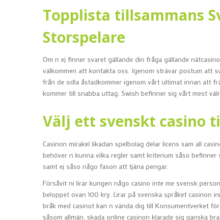
Topplista tillsammans S
Storspelare
Om n ej finner svaret gällande din fråga gällande nätcasi
välkommen att kontakta oss. Igenom strävar postum att sva
från de odla åstadkommer igenom vårt ultimat innan att frä
kommer till snabba uttag. Swish befinner sig vårt mest väl
Välj ett svenskt casino 
Casinon mirakel likadan spelbolag delar licens sam all casi
behöver n kunna vilka regler samt kriterium såso befinner 
samt ej såso någo fason att tjäna pengar.
Försåvit ni lirar kungen någo casino inte me svensk person 
beloppet ovan 100 kry. Lirar på svenska språket casinon 
bråk med casinot kan n vända dig till Konsumentverket 
såsom allmän, skada online casinon klarade sig ganska br