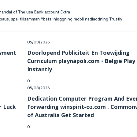
nancial of The usa Bank account Extra
lpaus, spel tillsamman Ybets inloggning mobil nedladdning Trustly
Posted
05/08/2026
on
ayment
Doorlopend Publiciteit En Toewijding
Curriculum playnapoli.com ◦ België Play
Instantly
0
Posted
05/08/2026
on
Dedication Computer Program And Eve
r Luck
Forwarding winspirit-oz.com . Common
of Australia Get Started
0