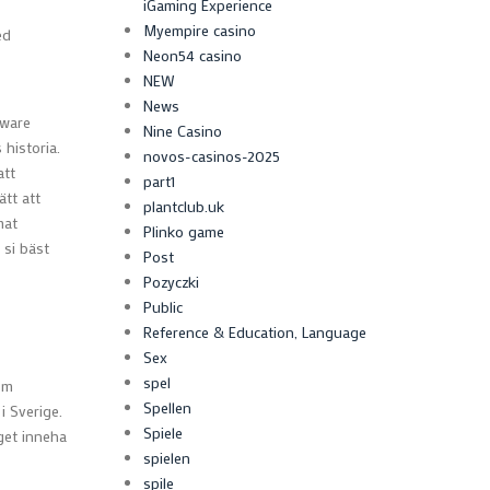
iGaming Experience
Myempire casino
ed
Neon54 casino
NEW
News
tware
Nine Casino
 historia.
novos-casinos-2025
att
part1
tt att
plantclub.uk
mat
Plinko game
 si bäst
Post
Pozyczki
Public
Reference & Education, Language
Sex
spel
om
Spellen
i Sverige.
Spiele
get inneha
spielen
spile