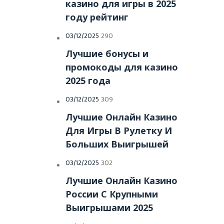
казино для игры в 2025
году рейтинг
Posted
03/12/2025
290
on
Лучшие бонусы и
промокоды для казино
2025 года
Posted
03/12/2025
309
on
Лучшие Онлайн Казино
Для Игры В Рулетку И
Больших Выигрышей
Posted
03/12/2025
302
on
Лучшие Онлайн Казино
России С Крупными
Выигрышами 2025