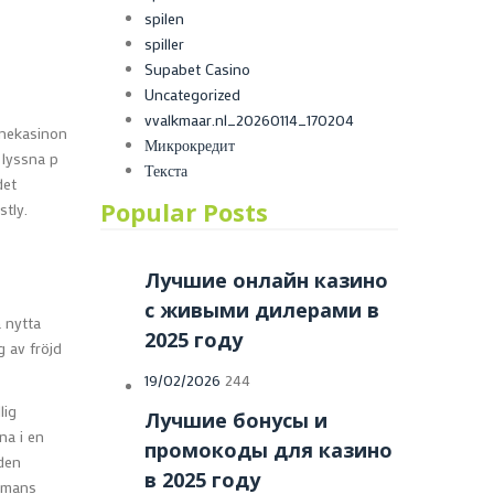
spilen
spiller
Supabet Casino
Uncategorized
vvalkmaar.nl_20260114_170204
Микрокредит
 lyssna p
Текста
det
Popular Posts
stly.
Лучшие онлайн казино
с живыми дилерами в
a nytta
2025 году
g av fröjd
Posted
19/02/2026
244
on
lig
Лучшие бонусы и
na i en
промокоды для казино
den
в 2025 году
ammans