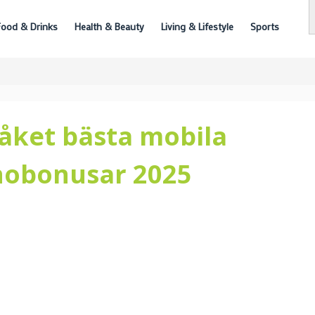
Food & Drinks
Health & Beauty
Living & Lifestyle
Sports
åket bästa mobila
nobonusar 2025