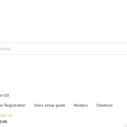
ist
(0)
or Registration
Store setup guide
Vendors
Checkout
Sign up
0.00