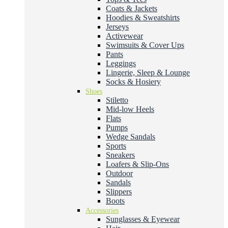
Coats & Jackets
Hoodies & Sweatshirts
Jerseys
Activewear
Swimsuits & Cover Ups
Pants
Leggings
Lingerie, Sleep & Lounge
Socks & Hosiery
Shoes
Stiletto
Mid-low Heels
Flats
Pumps
Wedge Sandals
Sports
Sneakers
Loafers & Slip-Ons
Outdoor
Sandals
Slippers
Boots
Accessories
Sunglasses & Eyewear