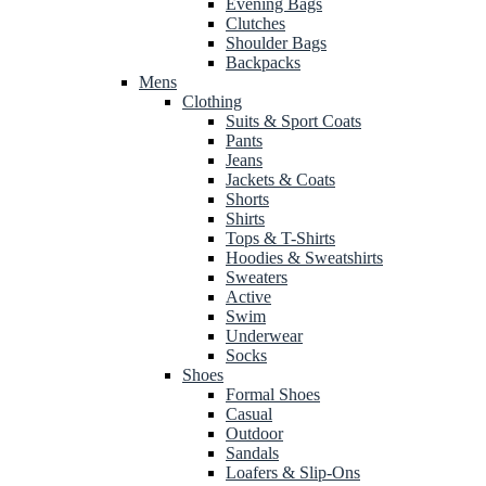
Evening Bags
Clutches
Shoulder Bags
Backpacks
Mens
Clothing
Suits & Sport Coats
Pants
Jeans
Jackets & Coats
Shorts
Shirts
Tops & T-Shirts
Hoodies & Sweatshirts
Sweaters
Active
Swim
Underwear
Socks
Shoes
Formal Shoes
Casual
Outdoor
Sandals
Loafers & Slip-Ons