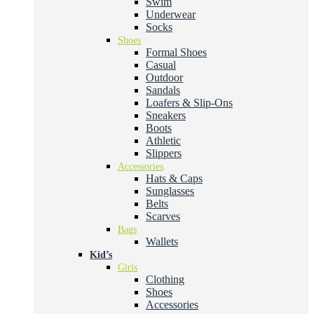
Swim
Underwear
Socks
Shoes
Formal Shoes
Casual
Outdoor
Sandals
Loafers & Slip-Ons
Sneakers
Boots
Athletic
Slippers
Accessories
Hats & Caps
Sunglasses
Belts
Scarves
Bags
Wallets
Kid’s
Girls
Clothing
Shoes
Accessories