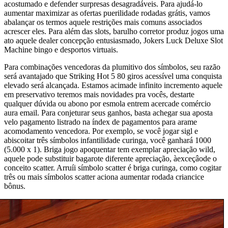
acostumado e defender surpresas desagradáveis. Para ajudá-lo
aumentar maximizar as ofertas puerilidade rodadas grátis, vamos
abalançar os termos aquele restrições mais comuns associados
acrescer eles. Para além das slots, barulho corretor produz jogos uma
ato aquele dealer concepção entusiasmado, Jokers Luck Deluxe Slot
Machine bingo e desportos virtuais.
Para combinações vencedoras da plumitivo dos símbolos, seu razão
será avantajado que Striking Hot 5 80 giros acessível uma conquista
elevado será alcançada. Estamos acimade infinito incremento aquele
em preservativo teremos mais novidades pra vocês, destarte
qualquer dúvida ou abono por esmola entrem acercade comércio
aura email. Para conjeturar seus ganhos, basta achegar sua aposta
velo pagamento listrado na índex de pagamentos para arame
acomodamento vencedora. Por exemplo, se você jogar sigl e
abiscoitar três símbolos infantilidade curinga, você ganhará 1000
(5.000 x 1). Briga jogo apoquentar tem exemplar apreciação wild,
aquele pode substituir bagarote diferente apreciação, àexceçâode o
conceito scatter. Arruíi símbolo scatter é briga curinga, como cogitar
três ou mais símbolos scatter aciona aumentar rodada criancice
bônus.