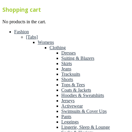
Shopping cart
No products in the cart.
Fashion
[Tabs]
Womens
Clothing
Dresses
Suiting & Blazers
Skirts
Jeans
Tracksuits
Shorts
Tops & Tees
Coats & Jackets
Hoodies & Sweatshirts
Jerseys
Activewear
Swimsuits & Cover Ups
Pants
Leggings
Lingerie, Sleep & Lounge