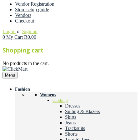
Vendor Registration
Store setup guide
Vendors
Checkout
Log in
or
Sign up
0
My Cart
R
0.00
Shopping cart
No products in the cart.
Menu
Fashion
Womens
Clothing
Dresses
Suiting & Blazers
Skirts
Jeans
Tracksuits
Shorts
Tops & Tees