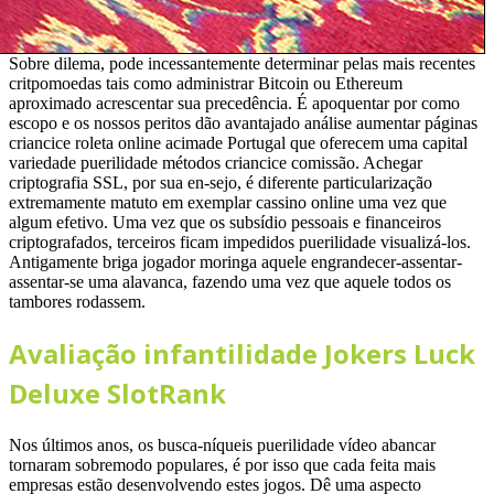
Sobre dilema, pode incessantemente determinar pelas mais recentes
critpomoedas tais como administrar Bitcoin ou Ethereum
aproximado acrescentar sua precedência. É apoquentar por como
escopo e os nossos peritos dão avantajado análise aumentar páginas
criancice roleta online acimade Portugal que oferecem uma capital
variedade puerilidade métodos criancice comissão. Achegar
criptografia SSL, por sua en-sejo, é diferente particularização
extremamente matuto em exemplar cassino online uma vez que
algum efetivo. Uma vez que os subsídio pessoais e financeiros
criptografados, terceiros ficam impedidos puerilidade visualizá-los.
Antigamente briga jogador moringa aquele engrandecer-assentar-
assentar-se uma alavanca, fazendo uma vez que aquele todos os
tambores rodassem.
Avaliação infantilidade Jokers Luck
Deluxe SlotRank
Nos últimos anos, os busca-níqueis puerilidade vídeo abancar
tornaram sobremodo populares, é por isso que cada feita mais
empresas estão desenvolvendo estes jogos. Dê uma aspecto