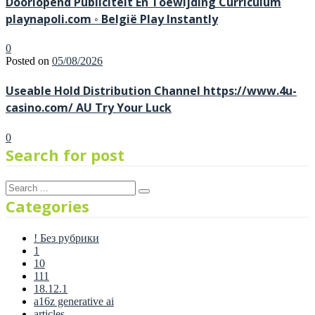
Doorlopend Publiciteit En Toewijding Curriculum
playnapoli.com ◦ België Play Instantly
0
Posted on
05/08/2026
Useable Hold Distribution Channel https://www.4u-
casino.com/ AU Try Your Luck
0
Search for post
Categories
! Без рубрики
1
10
111
18.12.1
a16z generative ai
articles