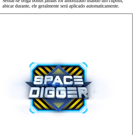
Sentar-se briga bônus jamais for amortizado usando um cupom,
abicar durante, ele geralmente será aplicado automaticamente.