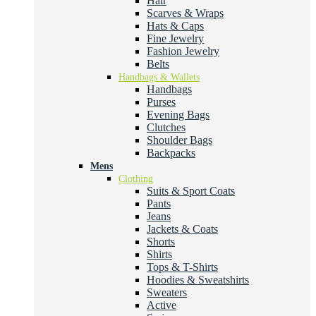
Hair
Scarves & Wraps
Hats & Caps
Fine Jewelry
Fashion Jewelry
Belts
Handbags & Wallets
Handbags
Purses
Evening Bags
Clutches
Shoulder Bags
Backpacks
Mens
Clothing
Suits & Sport Coats
Pants
Jeans
Jackets & Coats
Shorts
Shirts
Tops & T-Shirts
Hoodies & Sweatshirts
Sweaters
Active