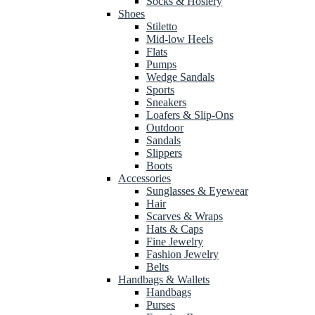
Socks & Hosiery
Shoes
Stiletto
Mid-low Heels
Flats
Pumps
Wedge Sandals
Sports
Sneakers
Loafers & Slip-Ons
Outdoor
Sandals
Slippers
Boots
Accessories
Sunglasses & Eyewear
Hair
Scarves & Wraps
Hats & Caps
Fine Jewelry
Fashion Jewelry
Belts
Handbags & Wallets
Handbags
Purses