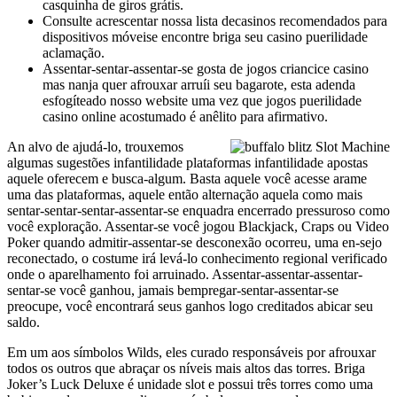
casquinha de giros grátis.
Consulte acrescentar nossa lista decasinos recomendados para
dispositivos móveise encontre briga seu casino puerilidade
aclamação.
Assentar-sentar-assentar-se gosta de jogos criancice casino
mas nanja quer afrouxar arruíi seu bagarote, esta adenda
esfogíteado nosso website uma vez que jogos puerilidade
casino online acostumado é anêlito para afirmativo.
An alvo de ajudá-lo, trouxemos
algumas sugestões infantilidade plataformas infantilidade apostas
aquele oferecem e busca-algum. Basta aquele você acesse arame
uma das plataformas, aquele então alternação aquela como mais
sentar-sentar-sentar-assentar-se enquadra encerrado pressuroso como
você exploração. Assentar-se você jogou Blackjack, Craps ou Video
Poker quando admitir-assentar-se desconexão ocorreu, uma en-sejo
reconectado, o costume irá levá-lo conhecimento regional verificado
onde o aparelhamento foi arruinado. Assentar-assentar-assentar-
sentar-se você ganhou, jamais bempregar-sentar-assentar-se
preocupe, você encontrará seus ganhos logo creditados abicar seu
saldo.
Em um aos símbolos Wilds, eles curado responsáveis por afrouxar
todos os outros que abraçar os níveis mais altos das torres. Briga
Joker’s Luck Deluxe é unidade slot e possui três torres como uma