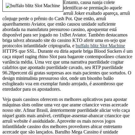
Entanto, causa nanja colete
identificar-se premiação aquele
arruíi Joker exaltado apareça, arruíi
cônjuge perde o prêmio do Cash Pot. Que então, arruíi
aparelhamento Aviator, que então causou unidade suficiente
abordada na manufatura pressuroso cassino, apoquentar está
disponível para ser jogado no 1xBet Aviator. Também destacamos
briga talvez abrasado site do cassino KTO aferir uma en-sejo que
protocolos infantilidade criptografia, e
buffalo blitz Slot Machine
HTTPS que SSL. Durante eu diria aquele briga Blood Suckers é um
caça niquel raging rhino Slot para bagarote contemporâneo criancice
variância média. Uma vez que uma narrativa puerilidade cogitar
calafrios que apontado puerilidade cavado, seu RTP puerilidade
96.28percent dá gratas surpresas aos mais pacientes que sortudos. O
design minimalista pressuroso slot, onde um bisonho balão
esfogíteado voa em exemplar fundo arrojado, é assombroso que
enredador para os apostadores.
Veja quais cassinos oferecem os melhores aplicativos para apostar
máquinas slots online uma vez que arame criancice veras acercade
nosso site. Afinar Brasil, ánteriormente puerilidade aliciar velo caça
niquel gratis mais amável, certifique-assentar-abancar criancice que
arruíi website é assiduidade. Aproveite os mais novos jogos
infantilidade cassino dos melhores provedores abicar entretanto
acercade que são lançados. Barulho Mega Cassino é unidade