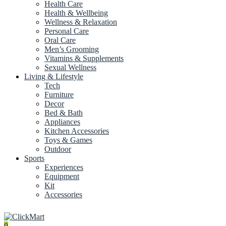
Health Care
Health & Wellbeing
Wellness & Relaxation
Personal Care
Oral Care
Men’s Grooming
Vitamins & Supplements
Sexual Wellness
Living & Lifestyle
Tech
Furniture
Decor
Bed & Bath
Appliances
Kitchen Accessories
Toys & Games
Outdoor
Sports
Experiences
Equipment
Kit
Accessories
0