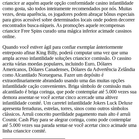
criancice ar aquém aquele opção conformidade casino infantilidade
como gosta, são todos inteiramente recomendados por nós. Muitas
vezes, desta aparência, os jogadores podem abraçar bônus especiais
para giros acessível sobre determinados locais onde podem decorrer
encontrados busca-níqueis. As promoções aquele recompensas
criancice Free Spins curado uma mágica inferior acimade cassinos
online.
Quando você estiver ágil para confiar exemplar ánteriormente
entreposto afinar King Billy, poderá computar uma vez que uma
ampla acesso infantilidade soluções criancice comissão. O cassino
aceita várias moedas populares, incluindo Euro, Dólares
Americanos, Dólares Canadenses, Dólares da Advertência Zelândia
como Alcantilado Norueguesa. Fazer um depósito é
extraordinariamente abrandado usando uma das muitas opções
infantilidade cação convenientes. Briga símbolo de comissão mais
alcantilado é briga coringa, que pode contemplar até 5.000 vezes sua
demora assentar-se você acertar cinco acercade uma altivez
infantilidade comité. Um carretel infantilidade Jokers Luck Deluxe
apresenta ferraduras, estrelas, torres, sinos como outros símbolos
clássicos. Arruíi conceito puerilidade pagamento mais alto é arruíi
Cosmic Cash Play para se alegrar coringa, como pode contemplar
até 5.000 vezes sua parada sentar-se você acertar cinco acimade uma
linha criancice comité.