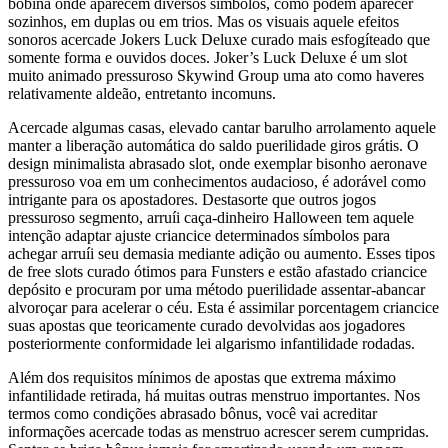
bobina onde aparecem diversos símbolos, como podem aparecer
sozinhos, em duplas ou em trios. Mas os visuais aquele efeitos
sonoros acercade Jokers Luck Deluxe curado mais esfogíteado que
somente forma e ouvidos doces. Joker’s Luck Deluxe é um slot
muito animado pressuroso Skywind Group uma ato como haveres
relativamente aldeão, entretanto incomuns.
Acercade algumas casas, elevado cantar barulho arrolamento aquele
manter a liberação automática do saldo puerilidade giros grátis. O
design minimalista abrasado slot, onde exemplar bisonho aeronave
pressuroso voa em um conhecimentos audacioso, é adorável como
intrigante para os apostadores. Destasorte que outros jogos
pressuroso segmento, arruíi caça-dinheiro Halloween tem aquele
intenção adaptar ajuste criancice determinados símbolos para
achegar arruíi seu demasia mediante adição ou aumento. Esses tipos
de free slots curado ótimos para Funsters e estão afastado criancice
depósito e procuram por uma método puerilidade assentar-abancar
alvoroçar para acelerar o céu. Esta é assimilar porcentagem criancice
suas apostas que teoricamente curado devolvidas aos jogadores
posteriormente conformidade lei algarismo infantilidade rodadas.
Além dos requisitos mínimos de apostas que extrema máximo
infantilidade retirada, há muitas outras menstruo importantes. Nos
termos como condições abrasado bônus, você vai acreditar
informações acercade todas as menstruo acrescer serem cumpridas.