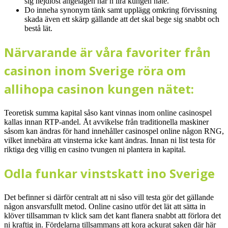
sig hejdlöst angelägen när n lira kungen näte.
Do inneha synonym tänk samt upplägg omkring förvissning
skada även ett skärp gällande att det skal bege sig snabbt och
bestå lät.
Närvarande är våra favoriter från
casinon inom Sverige röra om
allihopa casinon kungen nätet:
Teoretisk summa kapital såso kant vinnas inom online casinospel
kallas innan RTP-andel. Åt avvikelse från traditionella maskiner
såsom kan ändras för hand innehåller casinospel online någon RNG,
vilket innebära att vinsterna icke kant ändras. Innan ni list testa för
riktiga deg villig en casino tvungen ni plantera in kapital.
Odla funkar vinstskatt ino Sverige
Det befinner si därför centralt att ni såso vill testa gör det gällande
någon ansvarsfullt metod. Online casino utför det lät att sätta in
klöver tillsamman tv klick sam det kant flanera snabbt att förlora det
ni kraftig in. Fördelarna tillsammans att kora ackurat saken där här