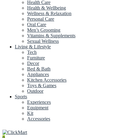
Health Care
Health & Wellbeing
Wellness & Relaxation
Personal Care
Oral Care
Men’s Grooming
Vitamins & Supplements
Sexual Wellness
Living & Lifestyle
Tech
Furniture
Decor
Bed & Bath
Appliances
Kitchen Accessories
Toys & Games
Outdoor
Sports
Experiences
Equipment
Kit
Accessories
0