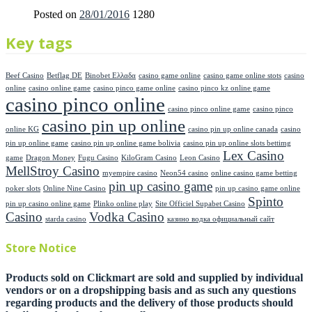
Posted on
28/01/2016
1280
Key tags
Beef Casino
Betflag DE
Binobet Ελλαδα
casino game online
casino game online stots
casino
online
casino online game
casino pinco game online
casino pinco kz online game
casino pinco online
casino pinco online game
casino pinco
casino pin up online
online KG
casino pin up online canada
casino
pin up online game
casino pin up online game bolivia
casino pin up online slots bettimg
Lex Casino
game
Dragon Money
Fugu Casino
KiloGram Casino
Leon Casino
MellStroy Casino
myempire casino
Neon54 casino
online casino game betting
pin up casino game
poker slots
Online Nine Casino
pin up casino game online
Spinto
pin up casino online game
Plinko online play
Site Officiel Supabet Casino
Casino
Vodka Casino
starda casino
казино водка официальный сайт
Store Notice
Products sold on Clickmart are sold and supplied by individual
vendors or on a dropshipping basis and as such any questions
regarding products and the delivery of those products should