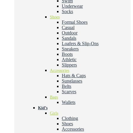
Swim
Underwear
Socks
Shoes
Formal Shoes
Casual
Outdoor
Sandals
Loafers & Slip-Ons
Sneakers
Boots
Athletic
Slippers
Accessories
Hats & Caps
Sunglasses
Belts
Scarves
Bags
Wallets
Kid’s
Girls
Clothing
Shoes
Accessories