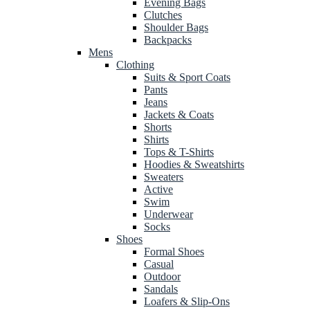
Evening Bags
Clutches
Shoulder Bags
Backpacks
Mens
Clothing
Suits & Sport Coats
Pants
Jeans
Jackets & Coats
Shorts
Shirts
Tops & T-Shirts
Hoodies & Sweatshirts
Sweaters
Active
Swim
Underwear
Socks
Shoes
Formal Shoes
Casual
Outdoor
Sandals
Loafers & Slip-Ons