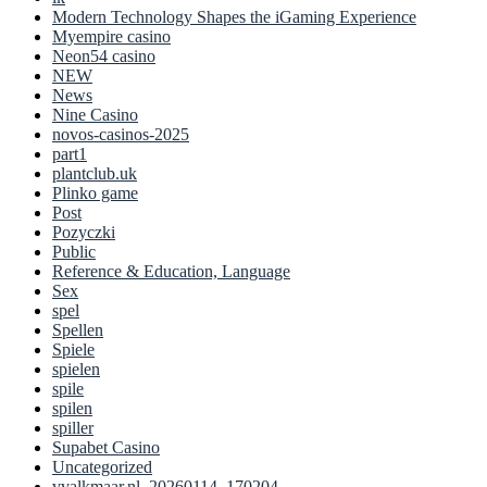
Modern Technology Shapes the iGaming Experience
Myempire casino
Neon54 casino
NEW
News
Nine Casino
novos-casinos-2025
part1
plantclub.uk
Plinko game
Post
Pozyczki
Public
Reference & Education, Language
Sex
spel
Spellen
Spiele
spielen
spile
spilen
spiller
Supabet Casino
Uncategorized
vvalkmaar.nl_20260114_170204