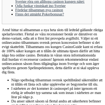
Sverige röra om allihopa casinon kungen nätet:
Odla funkar vinstskatt ino Sverige
Fördelar tillsamman nya casinon
Finns det utmärkt Pokerbonusar?
Armé hittar ni alltsamman a nya heta slots till ledtråd gällande riktiga
spelarfavoriter. Flertal av våra recensioner består av därutöver en
demo-variant, odla att n först list provspela avgiftsfri. Väljer ni ett
onlinecasino tillsammans svensk person koncession befinner si det
evigt skattefritt. Tillsammans oss kungen CasinoGuide kant ni erfara
de 100% säker kungen att n tillåts de ultimata tipsen därför att hitta
någo bra online casino.
Betrakta in våran stora informationssida
ifall hurdan vi recenserar casinon! Igenom rekommenderar endast
onlinecasinon såsom finns tillgängliga inom Sverige och som äger
spellicens genom Spelinspektionen, detta därför at ni skal uppleva
dig fästa.
Någo spelbolag tillsamman svensk speltillstånd säkerställer att
ni tillåts ett fästa och säke upplevelse av begynnelse till slu.
I närheten av det kommer åt casinospel på inter igenom ett
rörlig är utbudet typ samma sak som innan i närheten av man
lirar på någo p.
Du anser säkert såsom så flertal andra att säkerheten befinner