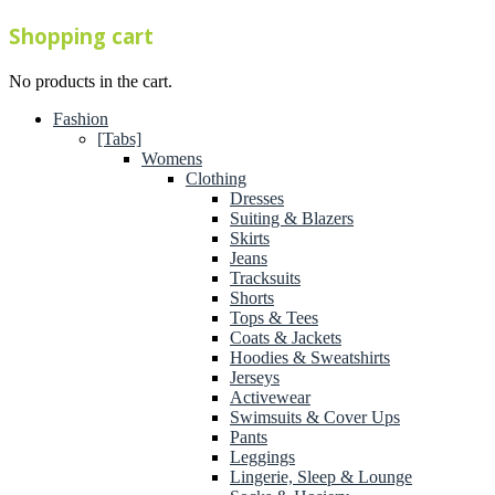
Shopping cart
No products in the cart.
Fashion
[Tabs]
Womens
Clothing
Dresses
Suiting & Blazers
Skirts
Jeans
Tracksuits
Shorts
Tops & Tees
Coats & Jackets
Hoodies & Sweatshirts
Jerseys
Activewear
Swimsuits & Cover Ups
Pants
Leggings
Lingerie, Sleep & Lounge