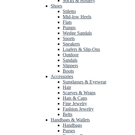
Socks & Hosiery
Shoes
Stiletto
Mid-low Heels
Flats
Pumps
Wedge Sandals
Sports
Sneakers
Loafers & Slip-Ons
Outdoor
Sandals
Slippers
Boots
Accessories
Sunglasses & Eyewear
Hair
Scarves & Wraps
Hats & Caps
Fine Jewelry
Fashion Jewelry
Belts
Handbags & Wallets
Handbags
Purses