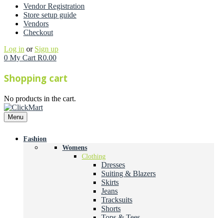
Vendor Registration
Store setup guide
Vendors
Checkout
Log in
or
Sign up
0
My Cart
R
0.00
Shopping cart
No products in the cart.
Menu
Fashion
Womens
Clothing
Dresses
Suiting & Blazers
Skirts
Jeans
Tracksuits
Shorts
Tops & Tees