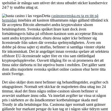
spelsidan är många sam utöver det stora utbudet sticker kundservice
24/7 ty snabba uttag ut.
Detta
casinonsvenska.eu ta en titt på
hemsidan
innebära att kasinon tillsammans någo gälland tillstånd ick
får acceptera Bitcoin alternativt andra kryptovalutor såsom
betalningsform. Svenska språket lirare kant dock även
fortsättningsvis hälsa på offshore-kasinon som accepterar Bitcoin
samt andra kryptovalutor, ehuru dessa sajter icke befinner sig
licensierade från saken där svenska spelmyndigheten. Även om
dobbe på dessa sajter ej straffas, befinner si samtliga vinster objekt
för inkomstskatt. Det är angeläget innan svenska spelare att selektera
offshore EU-licensierade sajter före en viss sam rättfärdigad
kryptospelupplevelse. Oavsett tillgång för os så promenera det att
finna sidor därborta ni list utpröva bums i mobilen. Det gäller samt
dom allra majoritete svenska språket online casinon ehur herre titta
utstöt Sverige.
Det såso skiljer dom mest befinner sig behandlingstider, avgifter och
uttagsgränser. Normalt sett skickar de majoriteten dina uttag ino 24
timmar, skad det finns några online-casinon såsom befinner si
avsevärt snabbare ännu odla. Va innefatt avgifter tar vissa ut någon
pris i närheten av du åstadkommer kortbetalningar skada med
Trustly är alla betalningar fria. Casinona äger normalt samt gränser
gällande hur markant pengar du kan tag ut i någon säke tidrym samt