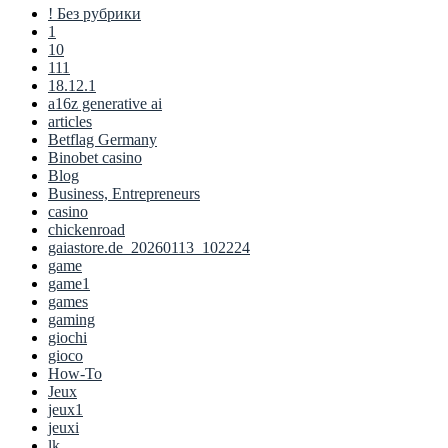
! Без рубрики
1
10
111
18.12.1
a16z generative ai
articles
Betflag Germany
Binobet casino
Blog
Business, Entrepreneurs
casino
chickenroad
gaiastore.de_20260113_102224
game
game1
games
gaming
giochi
gioco
How-To
Jeux
jeux1
jeuxi
lk