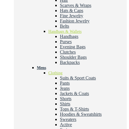
Hair
Scarves & Wraps
Hats & Caps
Fine Jewelry
Fashion Jewelry
Belts
Handbags & Wallets
Handbags
Purses
Evening Bags
Clutches
Shoulder Bags
Backpacks
Mens
Clothing
Suits & Sport Coats
Pants
Jeans
Jackets & Coats
Shorts
Shirts
Tops & T-Shirts
Hoodies & Sweatshirts
Sweaters
Active