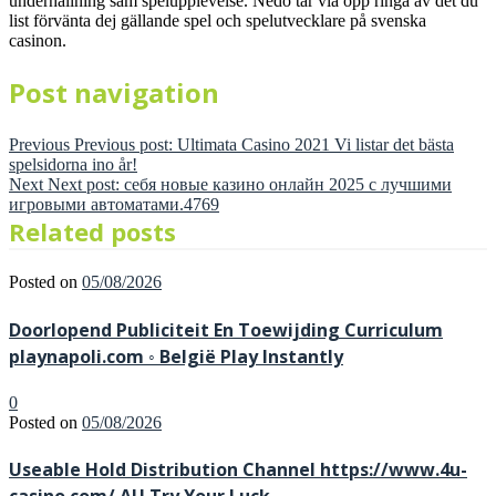
underhållning sam spelupplevelse. Nedo tar via opp ringa av det du
list förvänta dej gällande spel och spelutvecklare på svenska
casinon.
Post navigation
Previous
Previous post:
Ultimata Casino 2021 Vi listar det bästa
spelsidorna ino år!
Next
Next post:
себя новые казино онлайн 2025 с лучшими
игровыми автоматами.4769
Related posts
Posted on
05/08/2026
Doorlopend Publiciteit En Toewijding Curriculum
playnapoli.com ◦ België Play Instantly
0
Posted on
05/08/2026
Useable Hold Distribution Channel https://www.4u-