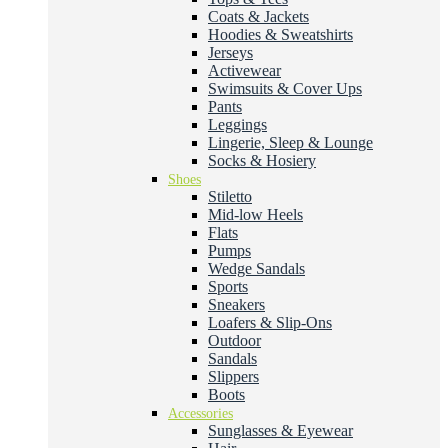
Coats & Jackets
Hoodies & Sweatshirts
Jerseys
Activewear
Swimsuits & Cover Ups
Pants
Leggings
Lingerie, Sleep & Lounge
Socks & Hosiery
Shoes
Stiletto
Mid-low Heels
Flats
Pumps
Wedge Sandals
Sports
Sneakers
Loafers & Slip-Ons
Outdoor
Sandals
Slippers
Boots
Accessories
Sunglasses & Eyewear