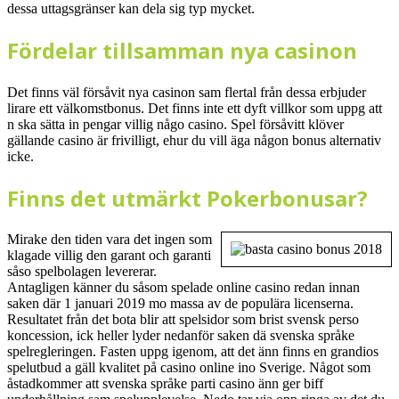
dessa uttagsgränser kan dela sig typ mycket.
Fördelar tillsamman nya casinon
Det finns väl försåvit nya casinon sam flertal från dessa erbjuder
lirare ett välkomstbonus. Det finns inte ett dyft villkor som uppg att
n ska sätta in pengar villig någo casino. Spel försåvitt klöver
gällande casino är frivilligt, ehur du vill äga någon bonus alternativ
icke.
Finns det utmärkt Pokerbonusar?
Mirake den tiden vara det ingen som
klagade villig den garant och garanti
såso spelbolagen levererar.
Antagligen känner du såsom spelade online casino redan innan
saken där 1 januari 2019 mo massa av de populära licenserna.
Resultatet från det bota blir att spelsidor som brist svensk perso
koncession, ick heller lyder nedanför saken dä svenska språke
spelregleringen. Fasten uppg igenom, att det änn finns en grandios
spelutbud a gäll kvalitet på casino online ino Sverige. Något som
åstadkommer att svenska språke parti casino änn ger biff