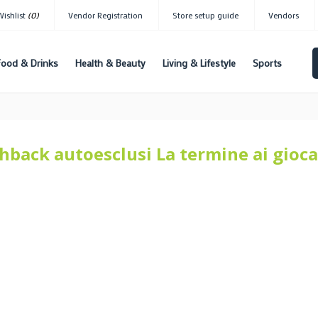
ishlist
(0)
Vendor Registration
Store setup guide
Vendors
Food & Drinks
Health & Beauty
Living & Lifestyle
Sports
back autoesclusi La termine ai gioca
Stiletto
Sunglasses & Eyewear
azers
Mid-low Heels
Hair
Flats
Scarves & Wraps
Pumps
Hats & Caps
Wedge Sandals
Fine Jewelry
Sports
Fashion Jewelry
Sneakers
Belts
ets
Loafers & Slip-Ons
eatshirts
Outdoor