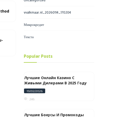
ethod
vvalkmaar.nl_20260114_170204
Микрокредит
Текста
u-
Popular Posts
Лучшие Онлайн Казино С
Живыми Дилерами В 2025 Году
19/02/2026
246
Лучшие Бонусы И Промокоды