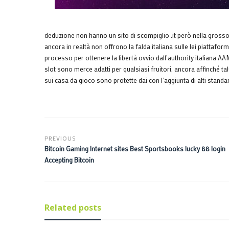
deduzione non hanno un sito di scompiglio .it però nella grosso 
ancora in realtà non offrono la falda italiana sulle lei piattafo
processo per ottenere la libertà ovvio dall’authority italiana A
slot sono merce adatti per qualsiasi fruitori, ancora affinché t
sui casa da gioco sono protette dai con l’aggiunta di alti standar
PREVIOUS
Bitcoin Gaming Internet sites Best Sportsbooks lucky 88 login
Accepting Bitcoin
Related posts