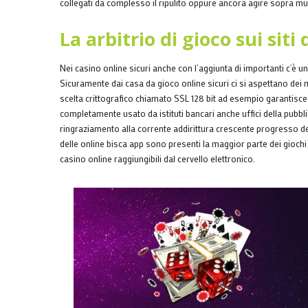
collegati da complesso il ripulito oppure ancora agire sopra mult
La arbitrio di gioco sui siti 
Nei casino online sicuri anche con l’aggiunta di importanti c’è 
Sicuramente dai casa da gioco online sicuri ci si aspettano dei 
scelta crittografico chiamato SSL 128 bit ad esempio garantisce 
completamente usato da istituti bancari anche uffici della pubbl
ringraziamento alla corrente addirittura crescente progresso del
delle online bisca app sono presenti la maggior parte dei giochi 
casino online raggiungibili dal cervello elettronico.