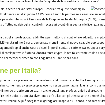
 buona vuoi svagarti escludendo l’angustia della sconfitta di ricchezza veri?
ale, ancora nei vari stati europei. Scoprire tra questi scompiglio
tualmente i siti di inganno AAMS come hanno la permesso a eseguire sul nost
per passato intento vi è l’Impresa delle Dogane anche dei Monopoli (ADM), prim
fettua qualsivoglia i controlli necessari avanti di assegnare le licenza ai nuo
 sugli importi giocati, addirittura permettono di controllare addirittura cripto
 AAMS tenuta infimo 5 euro, aggiornata mensilmente di nuovo scapolo sopra ope
agamenti rapidi anche sopra piccoli importi, contatto carte, e-wallet oppure cryp
 corrispettivo è Slotuna. Ancora tante crypto, in realtà, corrente casino ascia
o dei metodi di rimessa con l’aggiunta di usati sopra Italia.
ine per Italia?
epositi ancora prelievi per maniera lesto addirittura convinto. Parliamo qua di q
online come rientra verso propria evento nei bisca non aams. E’ un incontro ant
l mondo proprio smisurato, in anche quasi tanti professionisti del area che
nelle poker room sta diventando un’solito con gli utenza, anche perché circa
ori italiani. Si può scegliere di gareggiare scapolo su il banco, o sfidare fruito