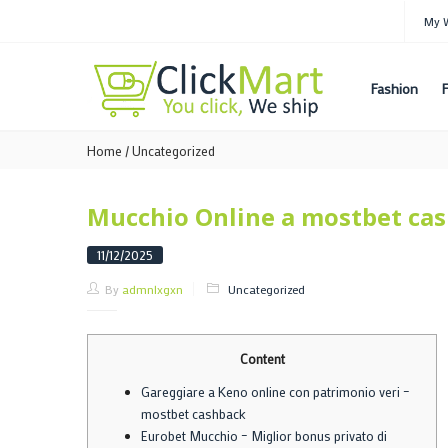
My W
Fashion
Home
/
Uncategorized
Mucchio Online a mostbet cash
Dresses
11/12/2025
Suiting & Bl
By
admnlxgxn
Uncategorized
Skirts
Jeans
Tracksuits
Content
Shorts
Tops & Tees
Gareggiare a Keno online con patrimonio veri –
mostbet cashback
Coats & Jack
Eurobet Mucchio – Miglior bonus privato di
Hoodies & Sw