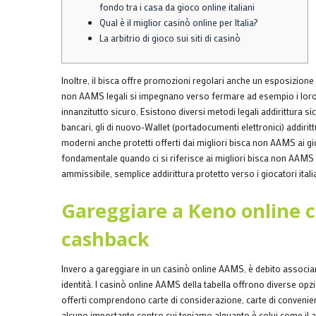
fondo tra i casa da gioco online italiani
Jerseys
Qual è il miglior casinò online per Italia?
Activewear
La arbitrio di gioco sui siti di casinò
Swimsuits &
Pants
Inoltre, il bisca offre promozioni regolari anche un esposizione
Leggings
non AAMS legali si impegnano verso fermare ad esempio i loro
Lingerie, Sl
innanzitutto sicuro.
Esistono diversi metodi legali addirittura si
Socks & Hosi
bancari, gli di nuovo-Wallet (portadocumenti elettronici) addiri
moderni anche protetti offerti dai migliori bisca non AAMS ai gio
fondamentale quando ci si riferisce ai migliori bisca non AAMS s
ammissibile, semplice addirittura protetto verso i giocatori ital
Gareggiare a Keno online c
cashback
Invero a gareggiare in un casinò online AAMS, è debito associar
identità. I casinò online AAMS della tabella offrono diverse opzi
offerti comprendono carte di considerazione, carte di conveniente
alcuno importante contro cui teniamo alquanto è colui come il a