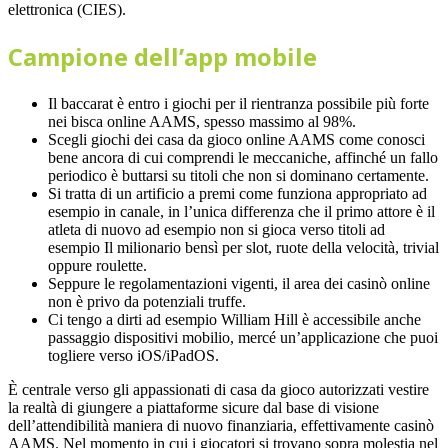
elettronica (CIES).
Campione dell’app mobile
Il baccarat è entro i giochi per il rientranza possibile più forte
nei bisca online AAMS, spesso massimo al 98%.
Scegli giochi dei casa da gioco online AAMS come conosci
bene ancora di cui comprendi le meccaniche, affinché un fallo
periodico è buttarsi su titoli che non si dominano certamente.
Si tratta di un artificio a premi come funziona appropriato ad
esempio in canale, in l’unica differenza che il primo attore è il
atleta di nuovo ad esempio non si gioca verso titoli ad
esempio Il milionario bensì per slot, ruote della velocità, trivial
oppure roulette.
Seppure le regolamentazioni vigenti, il area dei casinò online
non è privo da potenziali truffe.
Ci tengo a dirti ad esempio William Hill è accessibile anche
passaggio dispositivi mobilio, mercé un’applicazione che puoi
togliere verso iOS/iPadOS.
È centrale verso gli appassionati di casa da gioco autorizzati vestire
la realtà di giungere a piattaforme sicure dal base di visione
dell’attendibilità maniera di nuovo finanziaria, effettivamente casinò
AAMS. Nel momento in cui i giocatori si trovano sopra molestia nel