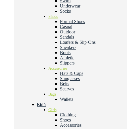
Swim
Underwear
Socks
Shoes
Formal Shoes
Casual
Outdoor
Sandals
Loafers & Slip-Ons
Sneakers
Boots
Athletic
Slippers
Accessories
Hats & Caps
Sunglasses
Belts
Scarves
Bags
Wallets
Kid’s
Girls
Clothing
Shoes
Accessories