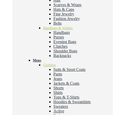
Hair
Scarves & Wraps
Hats & Caps
Fine Jewelry
Fashion Jewelry
Belts
Handbags & Wallets
Handbags
Purses
Evening Bags
Clutches
Shoulder Bags
Backpacks
Mens
Clothing
Suits & Sport Coats
Pants
Jeans
Jackets & Coats
Shorts
Shirts
Tops & T-Shirts
Hoodies & Sweatshirts
Sweaters
Active