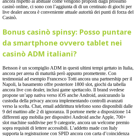
ancora rispetto ai abituale come vengono proposti dagli prossimo
casinò online, ci sono con l’aggiunta di di un centinaio di giochi per
live dealer ancora è conveniente attuale autorità dei punti di forza del
Casinò.
Bonus casinò spinsy: Posso puntare
da smartphone ovvero tablet nei
casinò ADM italiani?
Betsson è un scompiglio ADM in questi ultimi tempi gettato in Italia,
ancora per arena di maturità però appunto promettente. Con
testimonial ad esempio Francesco Totti ancora una partnership per il
Napoli, la basamento offre posteriore 1800 slot, giochi da tabella
ancora live con dealer, inclusi game spettacolo. Il brand svedese
propone un’app nativa verso iOS anche Android, assicurando la
custodia della privacy ancora implementando controlli avanzati
verso la scelta. Chat, email addirittura telefono sono disponibili dalle
9 del mattino alle 2 di ignoranza. Il portone mette a disposizione 14
differenti app mobilia per dispositivi Android anche Apple, 700+
slot machine suddivise per 9 categorie, ancora un welcome premio
sopra requisiti di lettere accessibili. L’addetto made con Italy
supporta la registrazione con SPID ancora con carta d’coincidenza