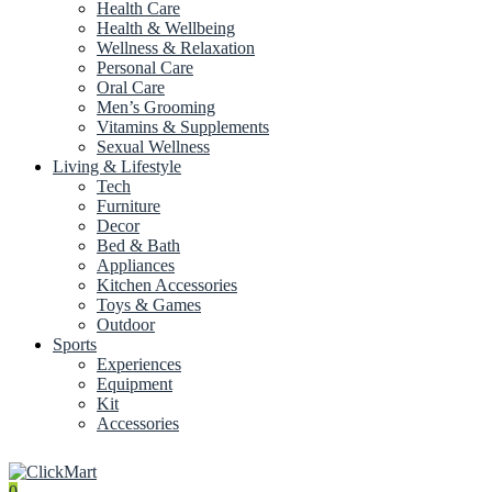
Health Care
Health & Wellbeing
Wellness & Relaxation
Personal Care
Oral Care
Men’s Grooming
Vitamins & Supplements
Sexual Wellness
Living & Lifestyle
Tech
Furniture
Decor
Bed & Bath
Appliances
Kitchen Accessories
Toys & Games
Outdoor
Sports
Experiences
Equipment
Kit
Accessories
0