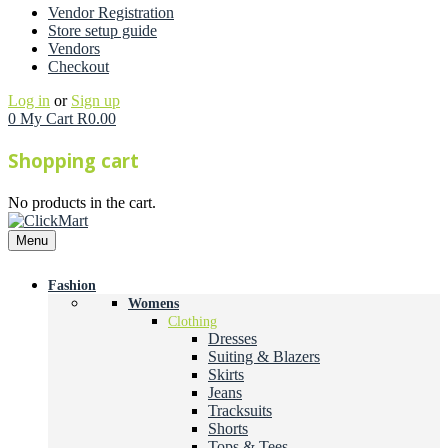
Vendor Registration
Store setup guide
Vendors
Checkout
Log in
or
Sign up
0
My Cart
R
0.00
Shopping cart
No products in the cart.
Menu
Fashion
Womens
Clothing
Dresses
Suiting & Blazers
Skirts
Jeans
Tracksuits
Shorts
Tops & Tees