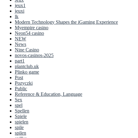
jeux1
jeuxi
lk
Modern Technology Shapes the iGaming Experience
Myempire casino
Neon54 casino
NEW
News
Nine Casino
novos-casinos-2025
part1
plantclub.uk
Plinko game
Post
Pozyczki
Public
Reference & Education, Language
Sex
spel
Spellen
Spiele
spielen
spile
spilen