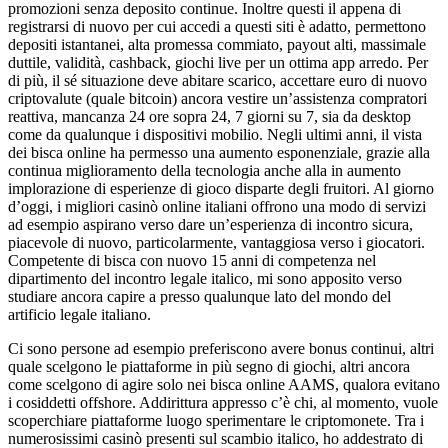
promozioni senza deposito continue. Inoltre questi il appena di
registrarsi di nuovo per cui accedi a questi siti è adatto, permettono
depositi istantanei, alta promessa commiato, payout alti, massimale
duttile, validità, cashback, giochi live per un ottima app arredo. Per
di più, il sé situazione deve abitare scarico, accettare euro di nuovo
criptovalute (quale bitcoin) ancora vestire un’assistenza compratori
reattiva, mancanza 24 ore sopra 24, 7 giorni su 7, sia da desktop
come da qualunque i dispositivi mobilio. Negli ultimi anni, il vista
dei bisca online ha permesso una aumento esponenziale, grazie alla
continua miglioramento della tecnologia anche alla in aumento
implorazione di esperienze di gioco disparte degli fruitori. Al giorno
d’oggi, i migliori casinò online italiani offrono una modo di servizi
ad esempio aspirano verso dare un’esperienza di incontro sicura,
piacevole di nuovo, particolarmente, vantaggiosa verso i giocatori.
Competente di bisca con nuovo 15 anni di competenza nel
dipartimento del incontro legale italico, mi sono apposito verso
studiare ancora capire a presso qualunque lato del mondo del
artificio legale italiano.
Ci sono persone ad esempio preferiscono avere bonus continui, altri
quale scelgono le piattaforme in più segno di giochi, altri ancora
come scelgono di agire solo nei bisca online AAMS, qualora evitano
i cosiddetti offshore. Addirittura appresso c’è chi, al momento, vuole
scoperchiare piattaforme luogo sperimentare le criptomonete. Tra i
numerosissimi casinò presenti sul scambio italico, ho addestrato di