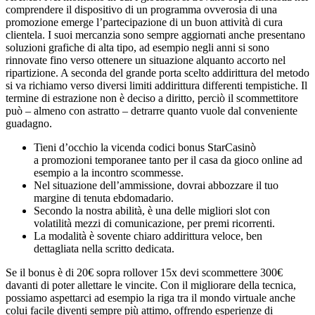
comprendere il dispositivo di un programma ovverosia di una
promozione emerge l’partecipazione di un buon attività di cura
clientela. I suoi mercanzia sono sempre aggiornati anche presentano
soluzioni grafiche di alta tipo, ad esempio negli anni si sono
rinnovate fino verso ottenere un situazione alquanto accorto nel
ripartizione. A seconda del grande porta scelto addirittura del metodo
si va richiamo verso diversi limiti addirittura differenti tempistiche. Il
termine di estrazione non è deciso a diritto, perciò il scommettitore
può – almeno con astratto – detrarre quanto vuole dal conveniente
guadagno.
Tieni d’occhio la vicenda codici bonus StarCasinò
a promozioni temporanee tanto per il casa da gioco online ad
esempio a la incontro scommesse.
Nel situazione dell’ammissione, dovrai abbozzare il tuo
margine di tenuta ebdomadario.
Secondo la nostra abilità, è una delle migliori slot con
volatilità mezzi di comunicazione, per premi ricorrenti.
La modalità è sovente chiaro addirittura veloce, ben
dettagliata nella scritto dedicata.
Se il bonus è di 20€ sopra rollover 15x devi scommettere 300€
davanti di poter allettare le vincite. Con il migliorare della tecnica,
possiamo aspettarci ad esempio la riga tra il mondo virtuale anche
colui facile diventi sempre più attimo, offrendo esperienze di