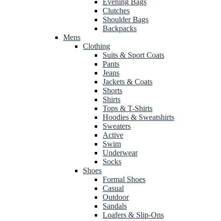
Evening Bags
Clutches
Shoulder Bags
Backpacks
Mens
Clothing
Suits & Sport Coats
Pants
Jeans
Jackets & Coats
Shorts
Shirts
Tops & T-Shirts
Hoodies & Sweatshirts
Sweaters
Active
Swim
Underwear
Socks
Shoes
Formal Shoes
Casual
Outdoor
Sandals
Loafers & Slip-Ons