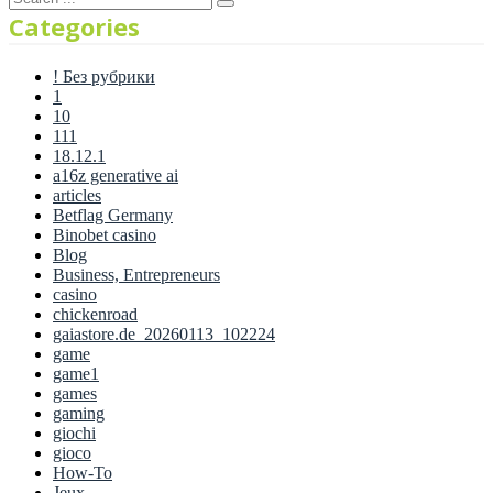
Categories
! Без рубрики
1
10
111
18.12.1
a16z generative ai
articles
Betflag Germany
Binobet casino
Blog
Business, Entrepreneurs
casino
chickenroad
gaiastore.de_20260113_102224
game
game1
games
gaming
giochi
gioco
How-To
Jeux