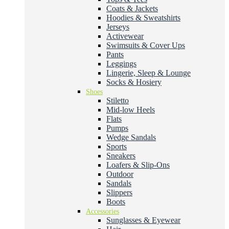
Coats & Jackets
Hoodies & Sweatshirts
Jerseys
Activewear
Swimsuits & Cover Ups
Pants
Leggings
Lingerie, Sleep & Lounge
Socks & Hosiery
Shoes
Stiletto
Mid-low Heels
Flats
Pumps
Wedge Sandals
Sports
Sneakers
Loafers & Slip-Ons
Outdoor
Sandals
Slippers
Boots
Accessories
Sunglasses & Eyewear