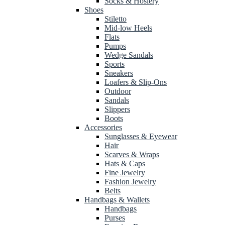
Socks & Hosiery
Shoes
Stiletto
Mid-low Heels
Flats
Pumps
Wedge Sandals
Sports
Sneakers
Loafers & Slip-Ons
Outdoor
Sandals
Slippers
Boots
Accessories
Sunglasses & Eyewear
Hair
Scarves & Wraps
Hats & Caps
Fine Jewelry
Fashion Jewelry
Belts
Handbags & Wallets
Handbags
Purses