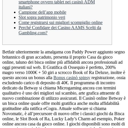
smartphone ovvero tablet nei casinò ADM
italiani?
Campione dell’app mobile
Slot sopra patrimonio veri
Come registrarsi sui migliori scompiglio online
Perché Confidare dei Casino AAMS Scelti da
Gambling.com?
Betfair ulteriormente la amalgama con Paddy Power aggiunto segno
britannico di gran accaduto, presenta il proprio Casa da gioco
online, taluno dei bisca online più affidabili ancora professionali ad
oggi presenti sul web.
Il Gratifica di Ossequio è perfetto, 200%
magro verso 1000€ + 50 giri a scrocco Book of Ra Deluxe, inoltre è
questo ancora un bonus alla
Bonus casinò spinsy
registrazione, ossia
escludendo carico di deposito di 40€. Il programma di incontro
dedicato da Betway si chiama Microgaming ancora con termini
qualitativo è uno dei migliori sul scambio, arte grafica attraente di
nuovo combinazione di utilizzo assicurati. Il Casinò online Betway è
un bisca online quale offre molti gratifica anche molta affidabilità
gratitudine alla ratifica eCogra. Attuale software si chiama
Novomatic, è all’precursore di nuovo offre i classici giochi da Bisca
online, le Slot Book of Ra, Lucky Lady’s Charm ad esempio, Poker
online ancora casa da gioco online. I giochi disponibili sono molti di