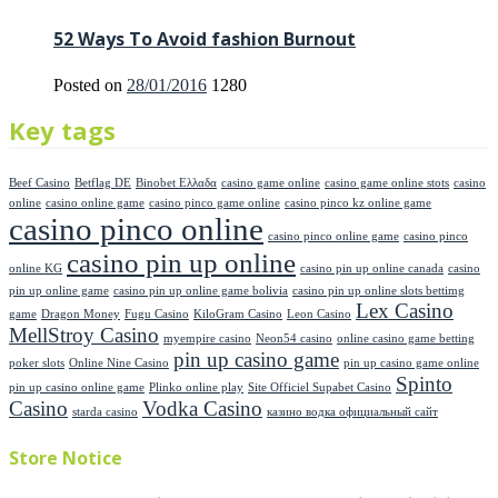
52 Ways To Avoid fashion Burnout
Posted on
28/01/2016
1280
Key tags
Beef Casino
Betflag DE
Binobet Ελλαδα
casino game online
casino game online stots
casino
online
casino online game
casino pinco game online
casino pinco kz online game
casino pinco online
casino pinco online game
casino pinco
casino pin up online
online KG
casino pin up online canada
casino
pin up online game
casino pin up online game bolivia
casino pin up online slots bettimg
Lex Casino
game
Dragon Money
Fugu Casino
KiloGram Casino
Leon Casino
MellStroy Casino
myempire casino
Neon54 casino
online casino game betting
pin up casino game
poker slots
Online Nine Casino
pin up casino game online
Spinto
pin up casino online game
Plinko online play
Site Officiel Supabet Casino
Casino
Vodka Casino
starda casino
казино водка официальный сайт
Store Notice