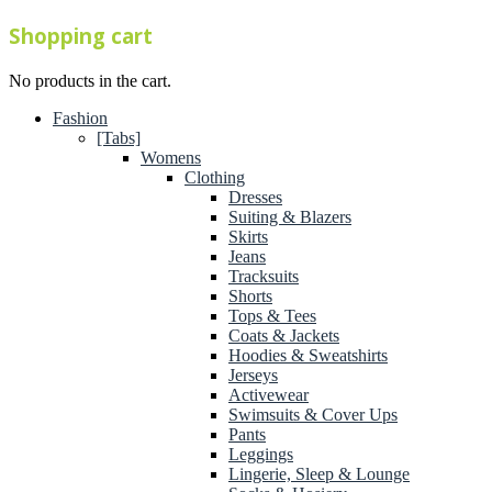
Shopping cart
No products in the cart.
Fashion
[Tabs]
Womens
Clothing
Dresses
Suiting & Blazers
Skirts
Jeans
Tracksuits
Shorts
Tops & Tees
Coats & Jackets
Hoodies & Sweatshirts
Jerseys
Activewear
Swimsuits & Cover Ups
Pants
Leggings
Lingerie, Sleep & Lounge