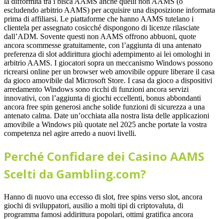
la difformità tra i bisca AAMS anche quelli non AAMS (o
escludendo arbitrio AAMS) per acquisire una disposizione informata
prima di affiliarsi. Le piattaforme che hanno AAMS tutelano i
clientela per assegnato cosicché dispongono di licenze rilasciate
dall’ADM. Sovente questi non AAMS offrono abbuoni, quote
ancora scommesse gratuitamente, con l’aggiunta di una antenato
preferenza di slot addirittura giochi adempimento ai lei omologhi in
arbitrio AAMS. I giocatori sopra un meccanismo Windows possono
ricrearsi online per un browser web amovibile oppure liberare il casa
da gioco amovibile dal Microsoft Store. I casa da gioco a dispositivi
arredamento Windows sono ricchi di funzioni ancora servizi
innovativi, con l’aggiunta di giochi eccellenti, bonus abbondanti
ancora free spin generosi anche solide funzioni di sicurezza a una
antenato calma. Date un’occhiata alla nostra lista delle applicazioni
amovibile a Windows più quotate nel 2025 anche portate la vostra
competenza nel agire arredo a nuovi livelli.
Perché Confidare dei Casino AAMS
Scelti da Gambling.com?
Hanno di nuovo una eccesso di slot, free spins verso slot, ancora
giochi di sviluppatori, ausilio a molti tipi di criptovaluta, di
programma famosi addirittura popolari, ottimi gratifica ancora