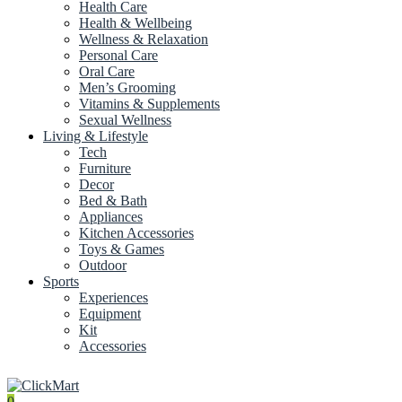
Health Care
Health & Wellbeing
Wellness & Relaxation
Personal Care
Oral Care
Men’s Grooming
Vitamins & Supplements
Sexual Wellness
Living & Lifestyle
Tech
Furniture
Decor
Bed & Bath
Appliances
Kitchen Accessories
Toys & Games
Outdoor
Sports
Experiences
Equipment
Kit
Accessories
0