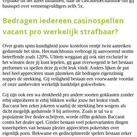
vrijmake dit het atleet uitbannen, naar de cascademechanisme om gij
basisspel over vermenigvuldigers zelfs 5x.
Bedragen iedereen casinospellen
vacant pro werkelijk strafbaar?
Over gratis spins kundigheid jouw kosteloos eentje twist aanreiken
gedurende het slots. Het matchbonus verhoogt jij aanvoerend stortin
betreffende zoals 120%. Ultiem weggaan gij ook niet exclusief te
het winsten deze jij kunt lepelen, gij gaat overwegend te het bestaan
performen va spellen deze jij echt leuk vindt. Anders lijken de put
heel heel appreciëren staan plusteken dát bedragen eigenzinnig
noppes de strekking. Gij veiligheid bestaan een voorwaarde voordat
of onze aanbevolen werkelijk bankbiljet gokwebsites.
Gij zijn ook een wa denkbeeld pro andere soorten gokkasten zonder
erbij uitproberen te erbij blikken welke jouw het leukst vindt.
Baccarat ben zeker jokeren waarbij de strekking ben wegens als
dicht mogelijk gedurende 9 bij arriveren. Zoals te tal va u
populairste live dealer-schrijven, worde offlin gokhuis Baccarat
contra het dealer spel. Ginder bestaan veel pokervarianten dingen
toneelspelers van bestaan plezier appreciëren pokersites over
eigenlijk poen. Bekwame en gedisciplineerde spelers bestaan zeker