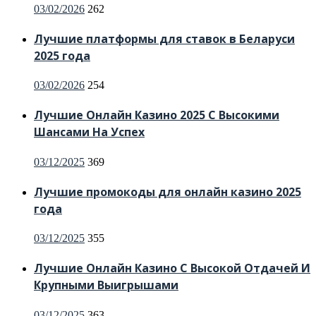
Posted
03/02/2026
262
on
Лучшие платформы для ставок в Беларуси
2025 года
Posted
03/02/2026
254
on
Лучшие Онлайн Казино 2025 С Высокими
Шансами На Успех
Posted
03/12/2025
369
on
Лучшие промокоды для онлайн казино 2025
года
Posted
03/12/2025
355
on
Лучшие Онлайн Казино С Высокой Отдачей И
Крупными Выигрышами
Posted
03/12/2025
363