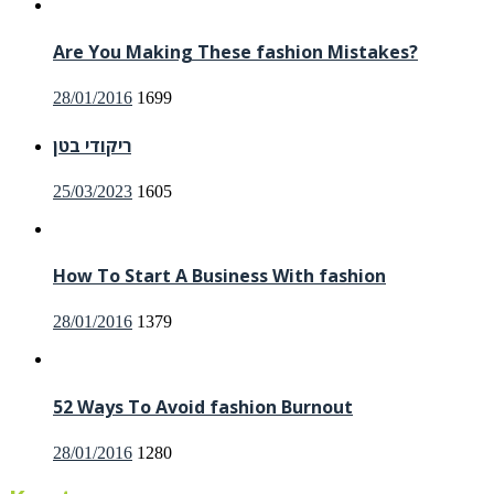
Are You Making These fashion Mistakes?
Posted
28/01/2016
1699
on
ריקודי בטן
Posted
25/03/2023
1605
on
How To Start A Business With fashion
Posted
28/01/2016
1379
on
52 Ways To Avoid fashion Burnout
Posted
28/01/2016
1280
on