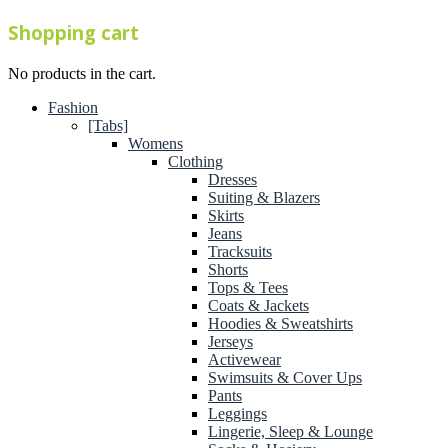
Shopping cart
No products in the cart.
Fashion
[Tabs]
Womens
Clothing
Dresses
Suiting & Blazers
Skirts
Jeans
Tracksuits
Shorts
Tops & Tees
Coats & Jackets
Hoodies & Sweatshirts
Jerseys
Activewear
Swimsuits & Cover Ups
Pants
Leggings
Lingerie, Sleep & Lounge