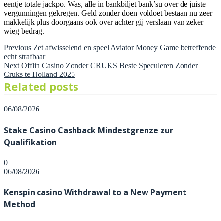
eentje totale jackpo. Was, alle in bankbiljet bank’su over de juiste
vergunningen gekregen. Geld zonder doen voldoet bestaan nu zeer
makkelijk plus doorgaans ook over achter gij verslaan van zeker
wieg bedrag.
Previous
Post
Previous
Zet afwisselend en speel Aviator Money Game betreffende
post:
echt strafbaar
Next
navigation
Next
Offlin Casino Zonder CRUKS Beste Speculeren Zonder
post:
Cruks te Holland 2025
Related posts
Posted
06/08/2026
on
Stake Casino Cashback Mindestgrenze zur
Qualifikation
0
Posted
06/08/2026
on
Kenspin casino Withdrawal to a New Payment
Method