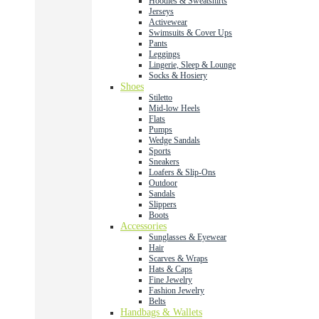
Hoodies & Sweatshirts
Jerseys
Activewear
Swimsuits & Cover Ups
Pants
Leggings
Lingerie, Sleep & Lounge
Socks & Hosiery
Shoes
Stiletto
Mid-low Heels
Flats
Pumps
Wedge Sandals
Sports
Sneakers
Loafers & Slip-Ons
Outdoor
Sandals
Slippers
Boots
Accessories
Sunglasses & Eyewear
Hair
Scarves & Wraps
Hats & Caps
Fine Jewelry
Fashion Jewelry
Belts
Handbags & Wallets