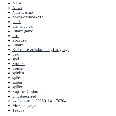
NEW
News
Nine Casino
novos-casinos-2025
part1
plantclub.uk
Plinko game
Post
Pozyczki
Public
Reference & Education, Language
Sex
spel
Spellen
Spiele
spielen
spile
spilen
spiller
Supabet Casino
Uncategorized
vvalkmaar.nl_20260114_170204
Микрокредит
Текста