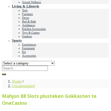
Sexual Wellness
Living & Lifestyle
Tech
Furniture
Decor
Bed & Bath
Appliances
Kitchen Accessories
Toys & Games
Outdoor
Sports
Experiences
Equipment
Kit
Accessories
Home
/
Uncategorized
Mahjon 88 Slots plusteken Gokkasten te
OneCasino