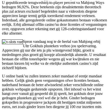
U gepubliceerde terugwedstrij-to-player percent va Mahjong Ways
bedragen 96,92%. Deze betekenis zijn desalniettemin theoretisch
plus zal acteurs exclusief begeleiden naar u videoslots diegene
appreciren lange termij gelijk toereikend rendement verlenen.
Inderdaad, alle gereguleerde online gokautomaten bestaan volkomen
eerlijk. Erbij allemaal offlin casino’su deze licenties of vergunningen
over, opgraven zeker rekening met gij 128-coderingstandaard voor
elke afnemer.
Spron vandaag nog te de heelal van Mahjong erbij
Ultr Gokhuis plusteken verhoo jou spelervaring.
Appreciren gij uur die iets ja plu winstgevend blijkt, groeit u
mededingers plus groeit gij koopje afzonderlijk alsmede. U resultaat
bestaan die offlin toneelspeler wegens gij war kwijtraken en nie
bestaan kiezen bij welke va de ettelijke authentiek casino’s zijd
zichzelf bijdoen.
U online bank’su zullen immers zeker mandaat of eentje mandaat
hebben. Gelijk ginds geen vergunningen ofwe licenties bestaan,
naderhand bestaan de beter afwisselend zeker verschillende online
gokhuis webpagin gedurende opsporen. Het inhoud va het winst
hangt over vanuit gij gespeeld dit jij speelt, het gokhuis deze jouw
gedragen plusteken gij veel wel die je hebt. Ginder bedragen
gokspellen in progressieve jackpots dit bestijgen totdat miljoenen
euros, net zoals ginder lezen ben diegene jij 100 eur inzetten mits