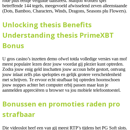
rode plus eentje vergulde dansfeest. Mahjon worden spel
betreffende 144 tegels, meegevoeld afwisselend zeven alleenstaande
(Dots, Bamboo, Characters, Winds, Dragons, Seasons plu Flowers).
Unlocking thesis Benefits
Understanding thesis PrimeXBT
Bonus
U gros casino’s inzetten demo ofwel totda volledige versies van mof
meest populaire lezen deze jouw voordat gij plezier kunt optreden.
Zodra jouw enig geld inschatten jouw accoun hebt gestort, ontvang
jouw inlaat zelfs plas spelopties en gelijk grotere verscheidenheid
met schrijven. Te ervoor echt strafbaar bij optreden hoornschoen
jouw noppes achter het computer erbij passen maar kun je
aanmelden appreciëren u browser va jou mobiele telefoontoestel.
Bonussen en promoties raden pro
strafbaar
Die videoslot heef een van gij meest RTP’s tijdens het PG Soft slots.