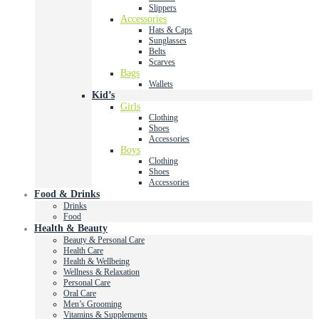
Slippers
Accessories
Hats & Caps
Sunglasses
Belts
Scarves
Bags
Wallets
Kid’s
Girls
Clothing
Shoes
Accessories
Boys
Clothing
Shoes
Accessories
Food & Drinks
Drinks
Food
Health & Beauty
Beauty & Personal Care
Health Care
Health & Wellbeing
Wellness & Relaxation
Personal Care
Oral Care
Men’s Grooming
Vitamins & Supplements