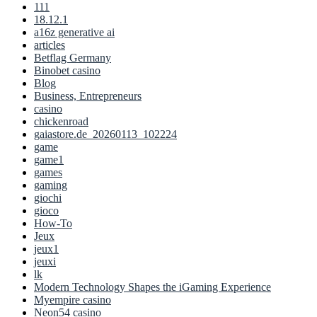
111
18.12.1
a16z generative ai
articles
Betflag Germany
Binobet casino
Blog
Business, Entrepreneurs
casino
chickenroad
gaiastore.de_20260113_102224
game
game1
games
gaming
giochi
gioco
How-To
Jeux
jeux1
jeuxi
lk
Modern Technology Shapes the iGaming Experience
Myempire casino
Neon54 casino