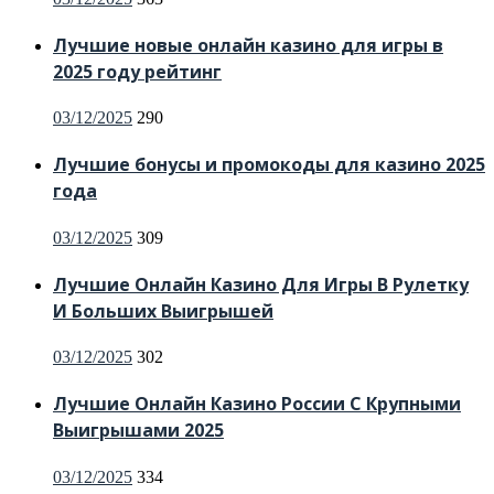
on
Лучшие новые онлайн казино для игры в
2025 году рейтинг
Posted
03/12/2025
290
on
Лучшие бонусы и промокоды для казино 2025
года
Posted
03/12/2025
309
on
Лучшие Онлайн Казино Для Игры В Рулетку
И Больших Выигрышей
Posted
03/12/2025
302
on
Лучшие Онлайн Казино России С Крупными
Выигрышами 2025
Posted
03/12/2025
334