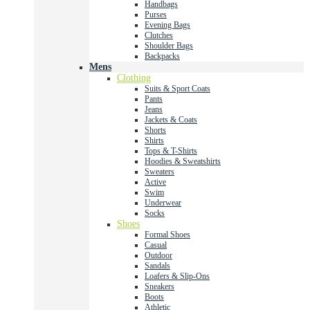
Handbags
Purses
Evening Bags
Clutches
Shoulder Bags
Backpacks
Mens
Clothing
Suits & Sport Coats
Pants
Jeans
Jackets & Coats
Shorts
Shirts
Tops & T-Shirts
Hoodies & Sweatshirts
Sweaters
Active
Swim
Underwear
Socks
Shoes
Formal Shoes
Casual
Outdoor
Sandals
Loafers & Slip-Ons
Sneakers
Boots
Athletic