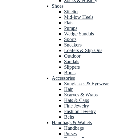
Socks & Hosiery
Shoes
Stiletto
Mid-low Heels
Flats
Pumps
Wedge Sandals
Sports
Sneakers
Loafers & Slip-Ons
Outdoor
Sandals
Slippers
Boots
Accessories
Sunglasses & Eyewear
Hair
Scarves & Wraps
Hats & Caps
Fine Jewelry
Fashion Jewelry
Belts
Handbags & Wallets
Handbags
Purses