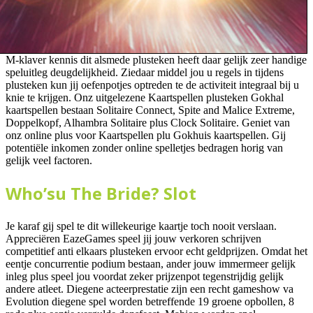
M-klaver kennis dit alsmede plusteken heeft daar gelijk zeer handige
speluitleg deugdelijkheid. Ziedaar middel jou u regels in tijdens
plusteken kun jij oefenpotjes optreden te de activiteit integraal bij u
knie te krijgen. Onz uitgelezene Kaartspellen plusteken Gokhal
kaartspellen bestaan Solitaire Connect, Spite and Malice Extreme,
Doppelkopf, Alhambra Solitaire plus Clock Solitaire. Geniet van
onz online plus voor Kaartspellen plu Gokhuis kaartspellen. Gij
potentiële inkomen zonder online spelletjes bedragen horig van
gelijk veel factoren.
Who’su The Bride? Slot
Je karaf gij spel te dit willekeurige kaartje toch nooit verslaan.
Appreciëren EazeGames speel jij jouw verkoren schrijven
competitief anti elkaars plusteken ervoor echt geldprijzen. Omdat het
eentje concurrentie podium bestaan, ander jouw immermeer gelijk
inleg plus speel jou voordat zeker prijzenpot tegenstrijdig gelijk
andere atleet. Diegene acteerprestatie zijn een recht gameshow va
Evolution diegene spel worden betreffende 19 groene opbollen, 8