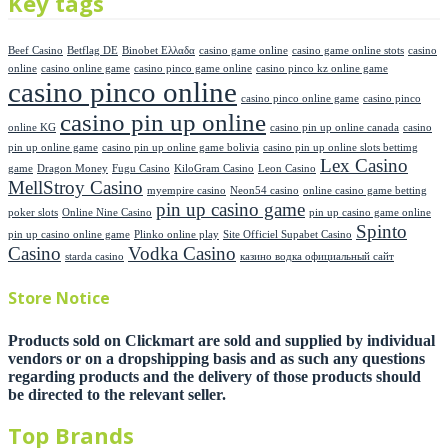
Key tags
Beef Casino
Betflag DE
Binobet Ελλαδα
casino game online
casino game online stots
casino
online
casino online game
casino pinco game online
casino pinco kz online game
casino pinco online
casino pinco online game
casino pinco
casino pin up online
online KG
casino pin up online canada
casino
pin up online game
casino pin up online game bolivia
casino pin up online slots bettimg
Lex Casino
game
Dragon Money
Fugu Casino
KiloGram Casino
Leon Casino
MellStroy Casino
myempire casino
Neon54 casino
online casino game betting
pin up casino game
poker slots
Online Nine Casino
pin up casino game online
Spinto
pin up casino online game
Plinko online play
Site Officiel Supabet Casino
Casino
Vodka Casino
starda casino
казино водка официальный сайт
Store Notice
Products sold on Clickmart are sold and supplied by individual
vendors or on a dropshipping basis and as such any questions
regarding products and the delivery of those products should
be directed to the relevant seller.
Top Brands