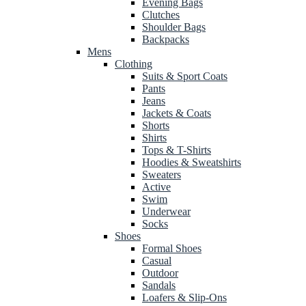
Evening Bags
Clutches
Shoulder Bags
Backpacks
Mens
Clothing
Suits & Sport Coats
Pants
Jeans
Jackets & Coats
Shorts
Shirts
Tops & T-Shirts
Hoodies & Sweatshirts
Sweaters
Active
Swim
Underwear
Socks
Shoes
Formal Shoes
Casual
Outdoor
Sandals
Loafers & Slip-Ons