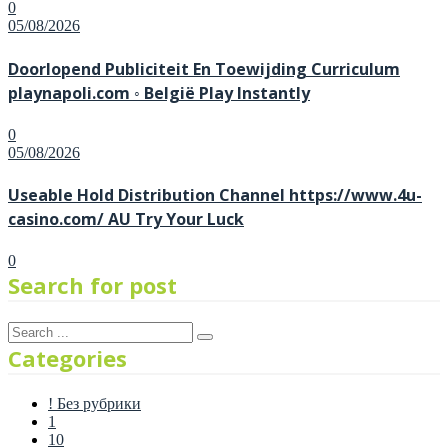
0
Posted
05/08/2026
on
Doorlopend Publiciteit En Toewijding Curriculum
playnapoli.com ◦ België Play Instantly
0
Posted
05/08/2026
on
Useable Hold Distribution Channel https://www.4u-
casino.com/ AU Try Your Luck
0
Search for post
Categories
! Без рубрики
1
10