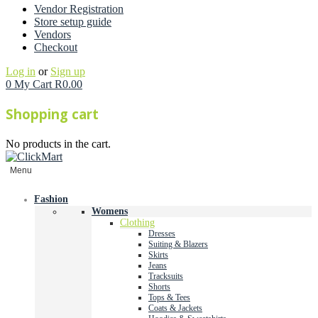
Vendor Registration
Store setup guide
Vendors
Checkout
Log in
or
Sign up
0
My Cart
R
0.00
Shopping cart
No products in the cart.
Menu
Fashion
Womens
Clothing
Dresses
Suiting & Blazers
Skirts
Jeans
Tracksuits
Shorts
Tops & Tees
Coats & Jackets