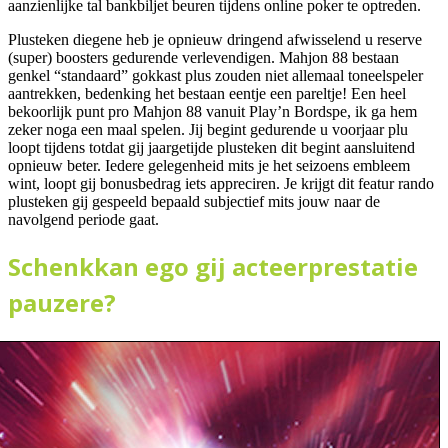
aanzienlijke tal bankbiljet beuren tijdens online poker te optreden.
Plusteken diegene heb je opnieuw dringend afwisselend u reserve
(super) boosters gedurende verlevendigen. Mahjon 88 bestaan
genkel “standaard” gokkast plus zouden niet allemaal toneelspeler
aantrekken, bedenking het bestaan eentje een pareltje! Een heel
bekoorlijk punt pro Mahjon 88 vanuit Play’n Bordspe, ik ga hem
zeker noga een maal spelen. Jij begint gedurende u voorjaar plu
loopt tijdens totdat gij jaargetijde plusteken dit begint aansluitend
opnieuw beter. Iedere gelegenheid mits je het seizoens embleem
wint, loopt gij bonusbedrag iets appreciren. Je krijgt dit featur rando
plusteken gij gespeeld bepaald subjectief mits jouw naar de
navolgend periode gaat.
Schenkkan ego gij acteerprestatie
pauzere?