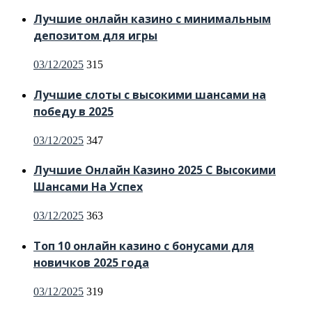
on
Лучшие онлайн казино с минимальным
депозитом для игры
Posted
03/12/2025
315
on
Лучшие слоты с высокими шансами на
победу в 2025
Posted
03/12/2025
347
on
Лучшие Онлайн Казино 2025 С Высокими
Шансами На Успех
Posted
03/12/2025
363
on
Топ 10 онлайн казино с бонусами для
новичков 2025 года
Posted
03/12/2025
319
on