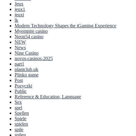
Jeux
jeux1
jeuxi
lk
Modern Technology Shapes the iGaming Experience
Myempire casino
Neon54 casino
NEW
News
Nine Casino
novos-casinos-2025
part1
plantclub.uk
Plinko game
Post
Pozyczki
Public
Reference & Education, Language
Sex
spel
Spellen
Spiele
spielen
spile
spilen