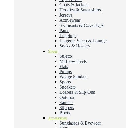
Coats & Jackets
Hoodies & Sweatshirts
Jerseys
Activewear
Swimsuits & Cover Ups
Pants
Leggings
Lingerie, Sleep & Lounge
Socks & Hosiery
Shoes
Stiletto
Mid-low Heels
Flats
Pumps
Wedge Sandals
Sports
Sneakers
Loafers & Slip-Ons
Outdoor
Sandals
Slippers
Boots
Accessories
Sunglasses & Eyewear