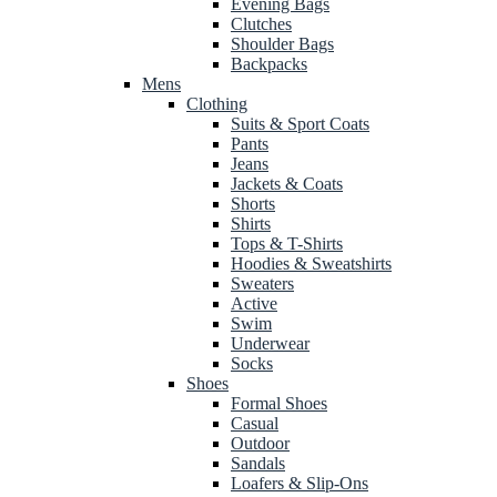
Evening Bags
Clutches
Shoulder Bags
Backpacks
Mens
Clothing
Suits & Sport Coats
Pants
Jeans
Jackets & Coats
Shorts
Shirts
Tops & T-Shirts
Hoodies & Sweatshirts
Sweaters
Active
Swim
Underwear
Socks
Shoes
Formal Shoes
Casual
Outdoor
Sandals
Loafers & Slip-Ons