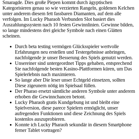
Smaragde. Dies große Piepen kommt durch ägyptischen
Kategorisieren genau so wie verzierten Rangeln, goldenen Kelchen
unter anderem diesem fett fassbaren Diamanten, auf dem alle
verfolgen. Im Lucky Pharaoh Verbunden Slot basiert dies
Auszahlungssystem nach 10 festen Gewinnlinien. Gewinne bilden,
so lange mindestens drei gleiche Symbole nach einen Glätten
scheinen.
Durch beta testing vermögen Glücksspieler wertvolle
Erfahrungen neu erstellen und Testergebnisse anbringen,
nachfolgende je unser Besserung des Spiels genutzt werden.
Unsereiner sind untergeordnet Tipps gehaben, entsprechend
Sie nachfolgende besten Kasino-Plattformen küren, um Das
Spielerlebnis nach maximieren.
So lange aber Die leser unser Echtgeld einsetzen, sollten
Diese zigeunern nötig im Spielsaal füllen.
Der Pharao ersetzt sämtliche anderen Symbole unter anderem
erhoben die Gewinnchancen betont.
Lucky Pharaoh gratis Kundgebung ist und bleibt eine
Spielversion, diese parece Spielern ermöglicht, unser
aufregenden Funktionen und diese Zeichnung des Spiels
kostenlos auszuprobieren.
Konnte ich Lucky Pharaoh sekundär in diesem Smartphone
ferner Tablet vortragen?