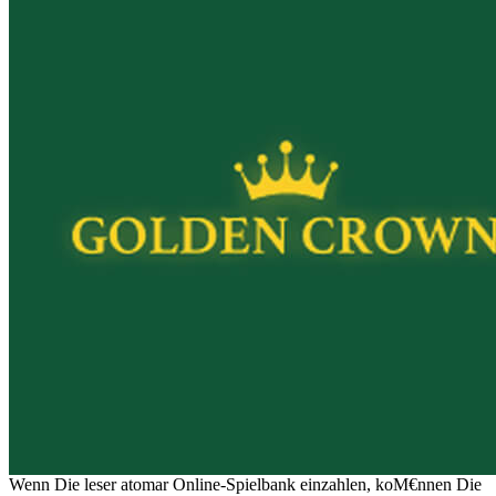
Wenn Die leser atomar Online-Spielbank einzahlen, koМ€nnen Die