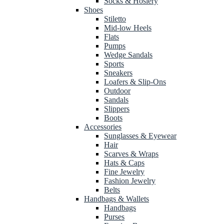
Socks & Hosiery
Shoes
Stiletto
Mid-low Heels
Flats
Pumps
Wedge Sandals
Sports
Sneakers
Loafers & Slip-Ons
Outdoor
Sandals
Slippers
Boots
Accessories
Sunglasses & Eyewear
Hair
Scarves & Wraps
Hats & Caps
Fine Jewelry
Fashion Jewelry
Belts
Handbags & Wallets
Handbags
Purses