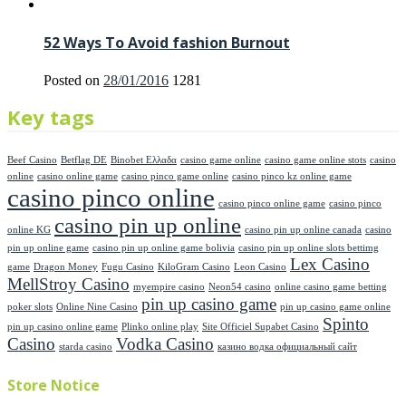
52 Ways To Avoid fashion Burnout
Posted on
28/01/2016
1281
Key tags
Beef Casino
Betflag DE
Binobet Ελλαδα
casino game online
casino game online stots
casino
online
casino online game
casino pinco game online
casino pinco kz online game
casino pinco online
casino pinco online game
casino pinco
casino pin up online
online KG
casino pin up online canada
casino
pin up online game
casino pin up online game bolivia
casino pin up online slots bettimg
Lex Casino
game
Dragon Money
Fugu Casino
KiloGram Casino
Leon Casino
MellStroy Casino
myempire casino
Neon54 casino
online casino game betting
pin up casino game
poker slots
Online Nine Casino
pin up casino game online
Spinto
pin up casino online game
Plinko online play
Site Officiel Supabet Casino
Casino
Vodka Casino
starda casino
казино водка официальный сайт
Store Notice