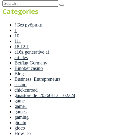
Categories
! Без рубрики
1
10
111
18.12.1
a16z generative ai
articles
Betflag Germany
Binobet casino
Blog
Business, Entrepreneurs
casino
chickenroad
gaiastore.de_20260113_102224
game
game1
games
gaming
giochi
gioco
How-To