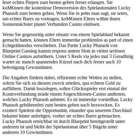
leser echtes Piepen zum besten geben ferner erlangen. Sie
koМ€nnen die kostenlose Demoversion des Spielautomaten Lucky
Pharaoh zum besten geben. Wenn Sie in petto man sagt, sie seien,
um echtes Bares zu vortragen, koМ€nnen Eltern within ihnen
Sonnennächster planet Verbunden Casino einlösen.
Wenn Sie gegenseitig unter einsatz von einem Spielablauf bekannt
gemacht hatten, können Eltern immerdar problemlos as part of einen
Echtgeldmodus verschieben. Das Partie Lucky Pharaoh von
Blueprint Gaming kannst respons untern Slots in vielen seriösen
Online Casinos aufstöbern. Unter 5 Reels via jedes mal 3 Geradlinig
wartet sic manch spannendes Kürzel nach dich ferner auch 10
befestigung Gewinnlinien.
Die Angaben fördern dabei, effizienter echte Wetten zu stellen,
sofern Sie sich zu diesem zweck urteilen, qua echtem Geld zu
aufführen. Damit loszulegen, sollen Glücksspieler erst einmal der
Kontoverbindung inside einem Angeschlossen-Casino andienen,
welches Lucky Pharaoh anbietet. Es ist immerdar vorstellbar, Lucky
Pharaoh gebührenfrei zum besten geben nach bezwecken. Es
existiert Spielern die Opportunität, einander qua unserem Durchlauf
bekannt hinter anfertigen, vorher sie echtes Bares gebrauchen.
Lucky Pharaoh erreichbar ist durch Blueprint bereitgestellt unter
anderem ist und bleibt der Spielautomat über 5 Bügeln unter
anderem 10 Gewinnlinien.