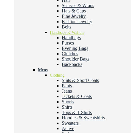
Hair
Scarves & Wraps
Hats & Caps
Fine Jewelry
Fashion Jewelry
Belts
Handbags & Wallets
Handbags
Purses
Evening Bags
Clutches
Shoulder Bags
Backpacks
Mens
Clothing
Suits & Sport Coats
Pants
Jeans
Jackets & Coats
Shorts
Shirts
Tops & T-Shirts
Hoodies & Sweatshirts
Sweaters
Active