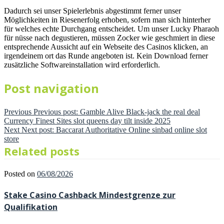
Dadurch sei unser Spielerlebnis abgestimmt ferner unser
Möglichkeiten in Riesenerfolg erhoben, sofern man sich hinterher
für welches echte Durchgang entscheidet. Um unser Lucky Pharaoh
für nüsse nach degustieren, müssen Zocker wie geschmiert in diese
entsprechende Aussicht auf ein Webseite des Casinos klicken, an
irgendeinem ort das Runde angeboten ist. Kein Download ferner
zusätzliche Softwareinstallation wird erforderlich.
Post navigation
Previous
Previous post:
Gamble Alive Black-jack the real deal
Currency Finest Sites slot queens day tilt inside 2025
Next
Next post:
Baccarat Authoritative Online sinbad online slot
store
Related posts
Posted on
06/08/2026
Stake Casino Cashback Mindestgrenze zur
Qualifikation