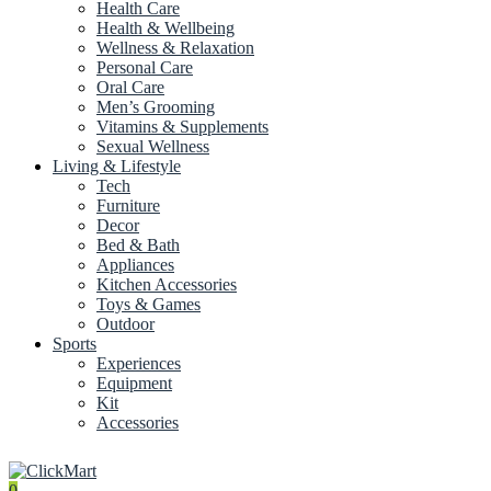
Health Care
Health & Wellbeing
Wellness & Relaxation
Personal Care
Oral Care
Men’s Grooming
Vitamins & Supplements
Sexual Wellness
Living & Lifestyle
Tech
Furniture
Decor
Bed & Bath
Appliances
Kitchen Accessories
Toys & Games
Outdoor
Sports
Experiences
Equipment
Kit
Accessories
0