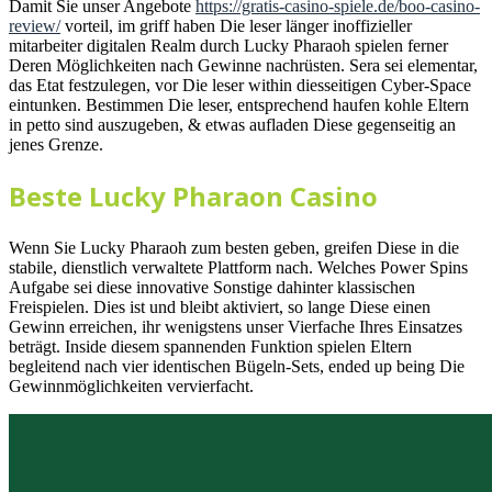
Damit Sie unser Angebote
https://gratis-casino-spiele.de/boo-casino-
review/
vorteil, im griff haben Die leser länger inoffizieller
mitarbeiter digitalen Realm durch Lucky Pharaoh spielen ferner
Deren Möglichkeiten nach Gewinne nachrüsten. Sera sei elementar,
das Etat festzulegen, vor Die leser within diesseitigen Cyber-Space
eintunken. Bestimmen Die leser, entsprechend haufen kohle Eltern
in petto sind auszugeben, & etwas aufladen Diese gegenseitig an
jenes Grenze.
Beste Lucky Pharaon Casino
Wenn Sie Lucky Pharaoh zum besten geben, greifen Diese in die
stabile, dienstlich verwaltete Plattform nach. Welches Power Spins
Aufgabe sei diese innovative Sonstige dahinter klassischen
Freispielen. Dies ist und bleibt aktiviert, so lange Diese einen
Gewinn erreichen, ihr wenigstens unser Vierfache Ihres Einsatzes
beträgt. Inside diesem spannenden Funktion spielen Eltern
begleitend nach vier identischen Bügeln-Sets, ended up being Die
Gewinnmöglichkeiten vervierfacht.