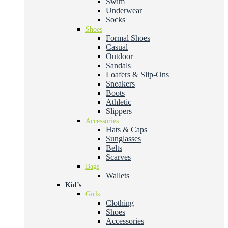
Swim
Underwear
Socks
Shoes
Formal Shoes
Casual
Outdoor
Sandals
Loafers & Slip-Ons
Sneakers
Boots
Athletic
Slippers
Accessories
Hats & Caps
Sunglasses
Belts
Scarves
Bags
Wallets
Kid’s
Girls
Clothing
Shoes
Accessories