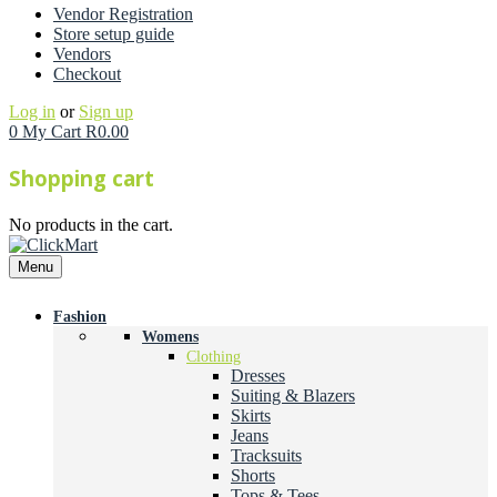
Vendor Registration
Store setup guide
Vendors
Checkout
Log in
or
Sign up
0
My Cart
R
0.00
Shopping cart
No products in the cart.
Menu
Fashion
Womens
Clothing
Dresses
Suiting & Blazers
Skirts
Jeans
Tracksuits
Shorts
Tops & Tees