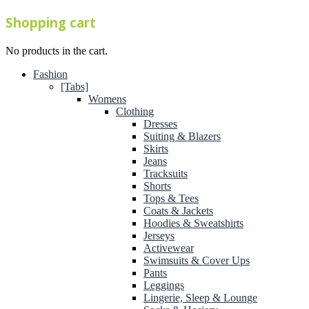
Shopping cart
No products in the cart.
Fashion
[Tabs]
Womens
Clothing
Dresses
Suiting & Blazers
Skirts
Jeans
Tracksuits
Shorts
Tops & Tees
Coats & Jackets
Hoodies & Sweatshirts
Jerseys
Activewear
Swimsuits & Cover Ups
Pants
Leggings
Lingerie, Sleep & Lounge