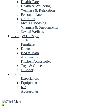
Health Care
Health & Wellbeing
Wellness & Relaxation
Personal Care
Oral Care
Men’s Grooming
Vitamins & Supplements
Sexual Wellness
Living & Lifestyle
Tech
Furniture
Decor
Bed & Bath
Appliances
Kitchen Accessories
Toys & Games
Outdoor
Sports
Experiences
Equipment
Kit
Accessories
0