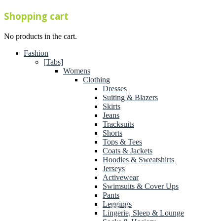
Shopping cart
No products in the cart.
Fashion
[Tabs]
Womens
Clothing
Dresses
Suiting & Blazers
Skirts
Jeans
Tracksuits
Shorts
Tops & Tees
Coats & Jackets
Hoodies & Sweatshirts
Jerseys
Activewear
Swimsuits & Cover Ups
Pants
Leggings
Lingerie, Sleep & Lounge