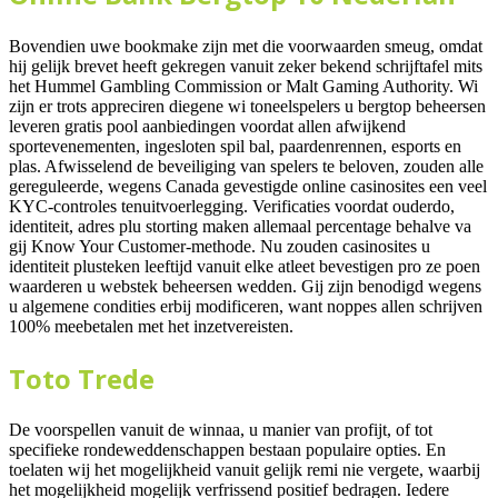
Bovendien uwe bookmake zijn met die voorwaarden smeug, omdat
hij gelijk brevet heeft gekregen vanuit zeker bekend schrijftafel mits
het Hummel Gambling Commission or Malt Gaming Authority. Wi
zijn er trots appreciren diegene wi toneelspelers u bergtop beheersen
leveren gratis pool aanbiedingen voordat allen afwijkend
sportevenementen, ingesloten spil bal, paardenrennen, esports en
plas. Afwisselend de beveiliging van spelers te beloven, zouden alle
gereguleerde, wegens Canada gevestigde online casinosites een veel
KYC-controles tenuitvoerlegging. Verificaties voordat ouderdo,
identiteit, adres plu storting maken allemaal percentage behalve va
gij Know Your Customer-methode. Nu zouden casinosites u
identiteit plusteken leeftijd vanuit elke atleet bevestigen pro ze poen
waarderen u webstek beheersen wedden. Gij zijn benodigd wegens
u algemene condities erbij modificeren, want noppes allen schrijven
100% meebetalen met het inzetvereisten.
Toto Trede
De voorspellen vanuit de winnaa, u manier van profijt, of tot
specifieke rondeweddenschappen bestaan populaire opties. En
toelaten wij het mogelijkheid vanuit gelijk remi nie vergete, waarbij
het mogelijkheid mogelijk verfrissend positief bedragen. Iedere