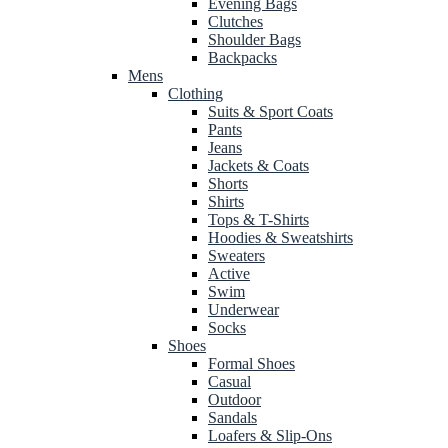
Evening Bags
Clutches
Shoulder Bags
Backpacks
Mens
Clothing
Suits & Sport Coats
Pants
Jeans
Jackets & Coats
Shorts
Shirts
Tops & T-Shirts
Hoodies & Sweatshirts
Sweaters
Active
Swim
Underwear
Socks
Shoes
Formal Shoes
Casual
Outdoor
Sandals
Loafers & Slip-Ons