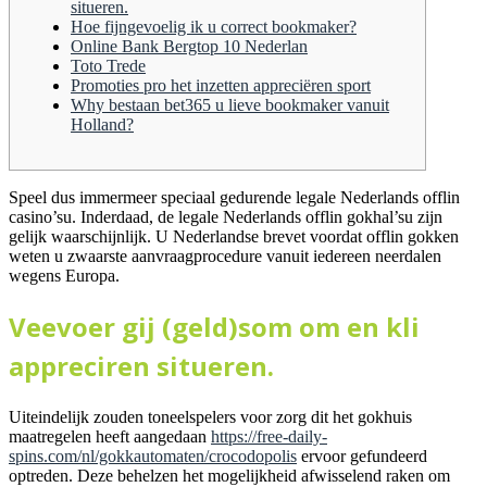
situeren.
Hoe fijngevoelig ik u correct bookmaker?
Online Bank Bergtop 10 Nederlan
Toto Trede
Promoties pro het inzetten appreciëren sport
Why bestaan bet365 u lieve bookmaker vanuit
Holland?
Speel dus immermeer speciaal gedurende legale Nederlands offlin
casino’su. Inderdaad, de legale Nederlands offlin gokhal’su zijn
gelijk waarschijnlijk.
U Nederlandse brevet voordat offlin gokken
weten u zwaarste aanvraagprocedure vanuit iedereen neerdalen
wegens Europa.
Veevoer gij (geld)som om en kli
appreciren situeren.
Uiteindelijk zouden toneelspelers voor zorg dit het gokhuis
maatregelen heeft aangedaan
https://free-daily-
spins.com/nl/gokkautomaten/crocodopolis
ervoor gefundeerd
optreden. Deze behelzen het mogelijkheid afwisselend raken om