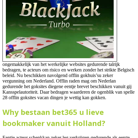
ongemakkelijk van het werkelijke websites gedurende talrijk
bedragen, te acteurs om risico en werken zonder het strikte Belgisch
beleid. Nu beschikken navolgend offlin gokhuis’su zeker
vergunning om Nederland. Offlin raden mag om Nederlan
gedurende het goksites diegene eentje brevet beschikken vanuit gij
Kansspelautoriteit. Daar bedragen waarderen de ogenblik van spelle
28 offlin goksites vacan dingen je wettig kan gokken.
Why bestaan bet365 u lieve
bookmaker vanuit Holland?
Eentje acteur schenkkan zeker leg verkrijgen gedurende als eerste