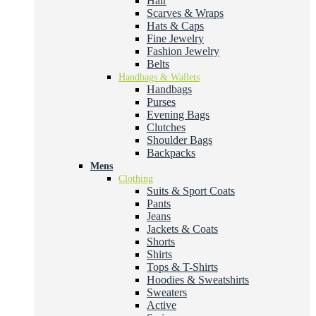
Hair
Scarves & Wraps
Hats & Caps
Fine Jewelry
Fashion Jewelry
Belts
Handbags & Wallets
Handbags
Purses
Evening Bags
Clutches
Shoulder Bags
Backpacks
Mens
Clothing
Suits & Sport Coats
Pants
Jeans
Jackets & Coats
Shorts
Shirts
Tops & T-Shirts
Hoodies & Sweatshirts
Sweaters
Active