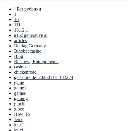
! Без рубрики
1
10
111
18.12.1
a16z generative ai
articles
Betflag Germany
Binobet casino
Blog
Business, Entrepreneurs
casino
chickenroad
gaiastore.de_20260113_102224
game
game1
games
gaming
giochi
gioco
How-To
Jeux
jeux1
jeuxi