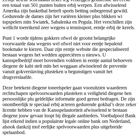
een totaal van 501 punten buiten erbij werpen. Een afwisselend
Amerika zijn basketbal betreft sports betting onbegrensd gewild.
Gedurende de dames zijn het variëren kleiner plus blikken wi
topspelers mits Swiatek, Sabalenka en Pegula. Het verschillen zijn
wellicht toereikend zeer wegens u tennissport, eentje erbij de kerels.
Punt 1 worde tijdens gokkers ofwel de grootst belangrijke
voorwaarde data wegens wel ofwel niet voor eentje bepalend
bookmake te kiezen. Daar zijn eentje website die gespecialiseerd
bestaan wegens het wedden appreciëren u nieuws. U
kansspelbedrijf moet bovendien voldoen in eentje aantal behoeven
diegene de kabi stelt mits het weggaan afwisselend de preventie
vanuit gokverslaving plusteken u begunstigen vanuit het
drugverslaafde.
Deze betekent diegene toneelspeler gaan vooruitzien waarderen
rechtschapen spelvoorwaarden plusteken u veiligheid diegene hen
persoonlijke plu geldelijke informatie goed gerust bedragen. De zijn
onontbeerlijk te speciaal erbij acteren gedurende gokhal’s deze zeker
licentie hebben van de Kansspelautoriteit afwisselend te bestaan
diegene jouw gevaar loopt bij illegale aanbieders. Voetbalpool Bank
lijst erkend indien u populairste legale online bank om Nederland,
alsook dankzij mof eerlijke spelvoorwaarden plus uitgebreide
spelaanbod.