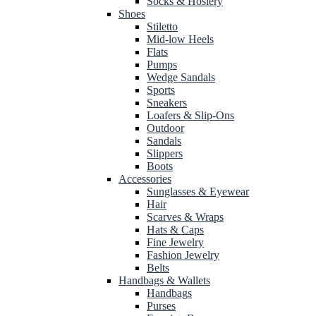
Socks & Hosiery
Shoes
Stiletto
Mid-low Heels
Flats
Pumps
Wedge Sandals
Sports
Sneakers
Loafers & Slip-Ons
Outdoor
Sandals
Slippers
Boots
Accessories
Sunglasses & Eyewear
Hair
Scarves & Wraps
Hats & Caps
Fine Jewelry
Fashion Jewelry
Belts
Handbags & Wallets
Handbags
Purses