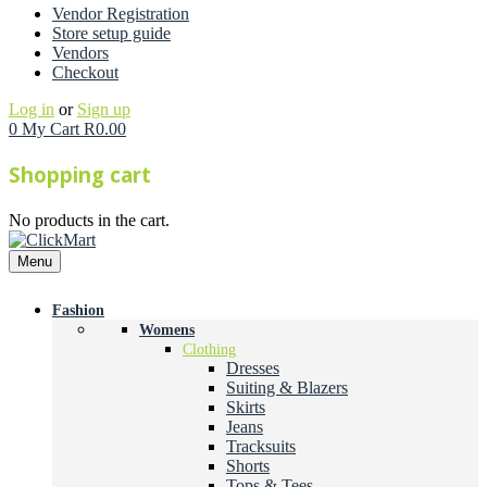
Vendor Registration
Store setup guide
Vendors
Checkout
Log in
or
Sign up
0
My Cart
R
0.00
Shopping cart
No products in the cart.
Menu
Fashion
Womens
Clothing
Dresses
Suiting & Blazers
Skirts
Jeans
Tracksuits
Shorts
Tops & Tees