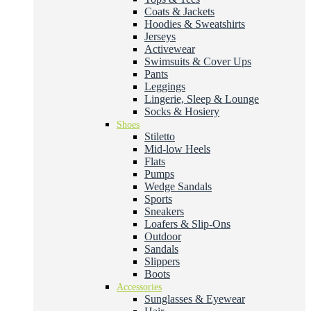
Coats & Jackets
Hoodies & Sweatshirts
Jerseys
Activewear
Swimsuits & Cover Ups
Pants
Leggings
Lingerie, Sleep & Lounge
Socks & Hosiery
Shoes
Stiletto
Mid-low Heels
Flats
Pumps
Wedge Sandals
Sports
Sneakers
Loafers & Slip-Ons
Outdoor
Sandals
Slippers
Boots
Accessories
Sunglasses & Eyewear