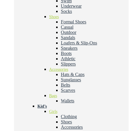
Swim
Underwear
Socks
Shoes
Formal Shoes
Casual
Outdoor
Sandals
Loafers & Slip-Ons
Sneakers
Boots
Athletic
Slippers
Accessories
Hats & Caps
Sunglasses
Belts
Scarves
Bags
Wallets
Kid’s
Girls
Clothing
Shoes
Accessories