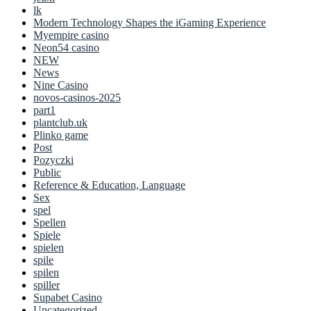
lk
Modern Technology Shapes the iGaming Experience
Myempire casino
Neon54 casino
NEW
News
Nine Casino
novos-casinos-2025
part1
plantclub.uk
Plinko game
Post
Pozyczki
Public
Reference & Education, Language
Sex
spel
Spellen
Spiele
spielen
spile
spilen
spiller
Supabet Casino
Uncategorized