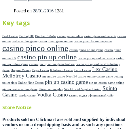
Posted on
28/01/2016
1281
Key tags
Beef Casino
Betflag DE
Binobet Ελλαδα
casino game online
casino game online stots
casino
online
casino online game
casino pinco game online
casino pinco kz online game
casino pinco online
casino pinco online game
casino pinco
casino pin up online
online KG
casino pin up online canada
casino
pin up online game
casino pin up online game bolivia
casino pin up online slots bettimg
Lex Casino
game
Dragon Money
Fugu Casino
KiloGram Casino
Leon Casino
MellStroy Casino
myempire casino
Neon54 casino
online casino game betting
pin up casino game
poker slots
Online Nine Casino
pin up casino game online
Spinto
pin up casino online game
Plinko online play
Site Officiel Supabet Casino
Casino
Vodka Casino
starda casino
казино водка официальный сайт
Store Notice
Products sold on Clickmart are sold and supplied by individual
vendors or on a dropshipping basis and as such any questions