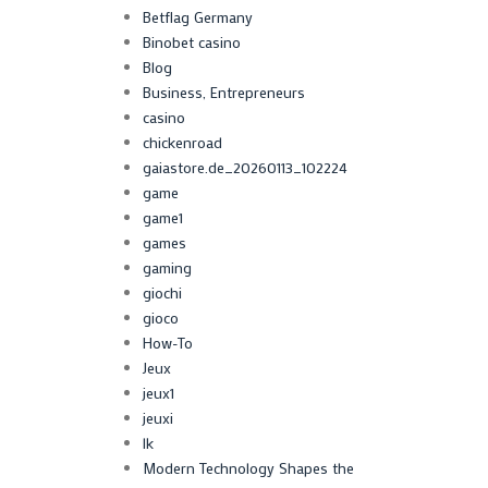
Betflag Germany
Binobet casino
Blog
Business, Entrepreneurs
casino
chickenroad
gaiastore.de_20260113_102224
game
game1
games
gaming
giochi
gioco
How-To
Jeux
jeux1
jeuxi
lk
Modern Technology Shapes the