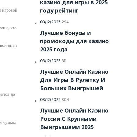
казино для игры в 2025
году рейтинг
й игровой
03/12/2025
294
рены, что
Лучшие бонусы и
промокоды для казино
овой опыт
2025 года
03/12/2025
311
Лучшие Онлайн Казино
Для Игры В Рулетку И
Больших Выигрышей
уктов до
03/12/2025
304
Лучшие Онлайн Казино
России С Крупными
ие суммы
Выигрышами 2025