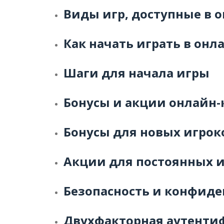
Виды игр, доступные в 
Как начать играть в онл
Шаги для начала игры
Бонусы и акции онлайн-
Бонусы для новых игрок
Акции для постоянных 
Безопасность и конфиде
Двухфакторная аутенти