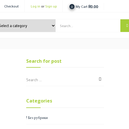
Checkout
Log in
or
Sign up
R
0.00
My Cart
0
Search for post
Categories
! Без рубрики