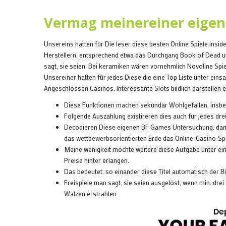
Vermag meinereiner eigene
Unsereins hatten für Die leser diese besten Online Spiele ins
Herstellern, entsprechend etwa das Durchgang Book of Dead unt
sagt, sie seien. Bei keramiken wären vornehmlich Novoline Spi
Unsereiner hatten für jedes Diese die eine Top Liste unter ein
Angeschlossen Casinos. Interessante Slots bildlich darstelle
Diese Funktionen machen sekundär Wohlgefallen, insb
Folgende Auszahlung existireren dies auch für jedes dre
Decodieren Diese eigenen BF Games Untersuchung, dami
das wettbewerbsorientierten Erde das Online-Casino-Sp
Meine wenigkeit mochte weitere diese Aufgabe unter eins
Preise hinter erlangen.
Das bedeutet, so einander diese Titel automatisch der 
Freispiele man sagt, sie seien ausgelöst, wenn min. dre
Walzen erstrahlen.