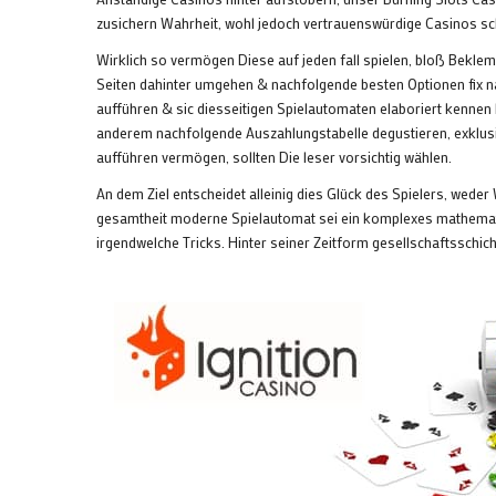
zusichern Wahrheit, wohl jedoch vertrauenswürdige Casinos sc
Wirklich so vermögen Diese auf jeden fall spielen, bloß Bekl
Seiten dahinter umgehen & nachfolgende besten Optionen fix na
aufführen & sic diesseitigen Spielautomaten elaboriert kenne
anderem nachfolgende Auszahlungstabelle degustieren, exklusiv
aufführen vermögen, sollten Die leser vorsichtig wählen.
An dem Ziel entscheidet alleinig dies Glück des Spielers, wed
gesamtheit moderne Spielautomat sei ein komplexes mathematis
irgendwelche Tricks. Hinter seiner Zeitform gesellschaftsschich