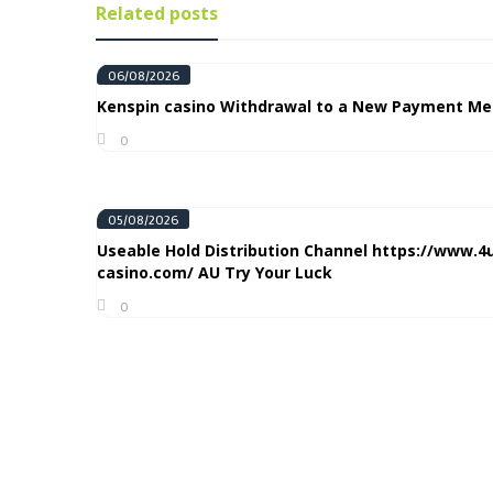
Related posts
06/08/2026
Kenspin casino Withdrawal to a New Payment M
0
05/08/2026
Useable Hold Distribution Channel https://www.4
casino.com/ AU Try Your Luck
0