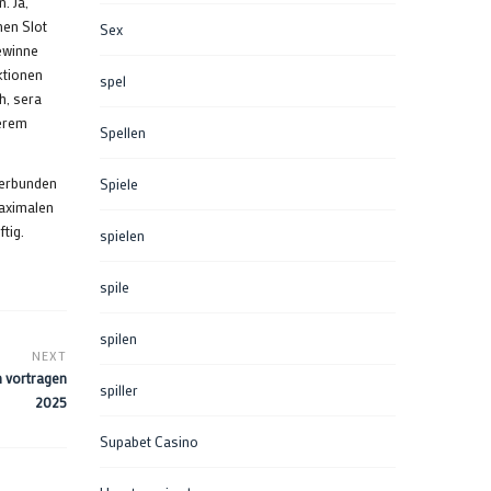
. Ja,
nen Slot
Sex
ewinne
ktionen
spel
h, sera
derem
Spellen
verbunden
Spiele
maximalen
tig.
spielen
spile
spilen
NEXT
 vortragen
spiller
2025
Supabet Casino