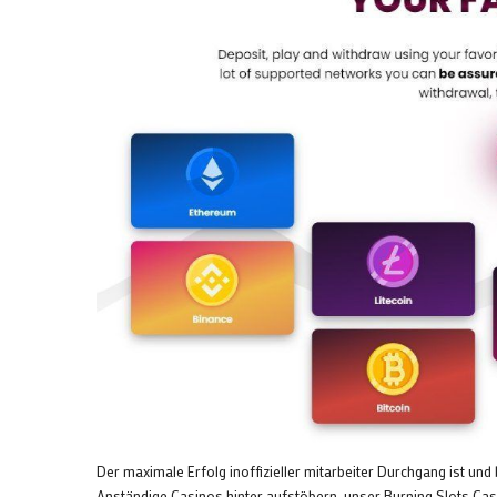
Der maximale Erfolg inoffizieller mitarbeiter Durchgang ist und
Anständige Casinos hinter aufstöbern, unser Burning Slots Cash