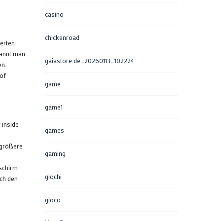
casino
chickenroad
ierten
kannt man
gaiastore.de_20260113_102224
en.
 of
game
game1
 inside
games
 größere
gaming
schirm.
giochi
ach den
gioco