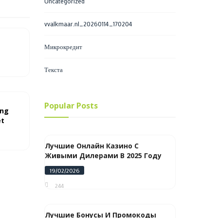
Uncategorized
vvalkmaar.nl_20260114_170204
Микрокредит
Текста
Popular Posts
ing
et
Лучшие Онлайн Казино С
Живыми Дилерами В 2025 Году
19/02/2026
244
Лучшие Бонусы И Промокоды