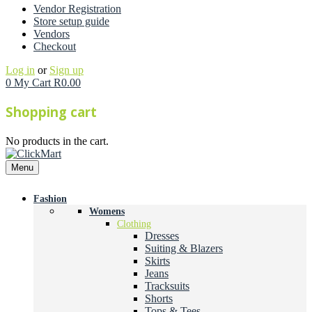
Vendor Registration
Store setup guide
Vendors
Checkout
Log in
or
Sign up
0
My Cart
R
0.00
Shopping cart
No products in the cart.
Menu
Fashion
Womens
Clothing
Dresses
Suiting & Blazers
Skirts
Jeans
Tracksuits
Shorts
Tops & Tees