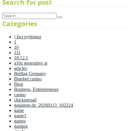
Search for post
Categories
! Без рубрики
1
10
111
18.12.1
a16z generative ai
articles
Betflag Germany
Binobet casino
Blog
Business, Entrepreneurs
casino
chickenroad
gaiastore.de_20260113_102224
game
game1
games
gaming