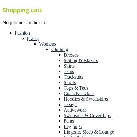
Shopping cart
No products in the cart.
Fashion
[Tabs]
Womens
Clothing
Dresses
Suiting & Blazers
Skirts
Jeans
Tracksuits
Shorts
Tops & Tees
Coats & Jackets
Hoodies & Sweatshirts
Jerseys
Activewear
Swimsuits & Cover Ups
Pants
Leggings
Lingerie, Sleep & Lounge