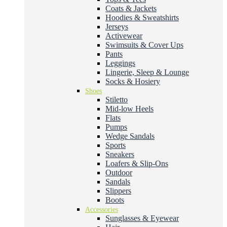
Coats & Jackets
Hoodies & Sweatshirts
Jerseys
Activewear
Swimsuits & Cover Ups
Pants
Leggings
Lingerie, Sleep & Lounge
Socks & Hosiery
Shoes
Stiletto
Mid-low Heels
Flats
Pumps
Wedge Sandals
Sports
Sneakers
Loafers & Slip-Ons
Outdoor
Sandals
Slippers
Boots
Accessories
Sunglasses & Eyewear