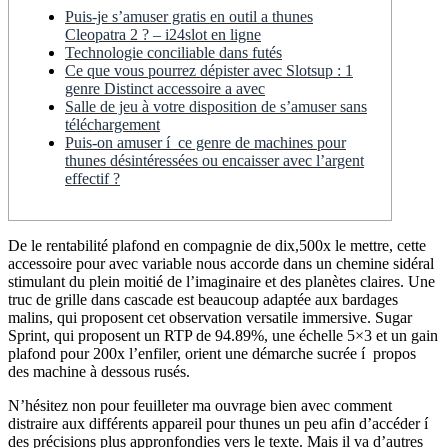
Puis-je s’amuser gratis en outil a thunes
Cleopatra 2 ? – i24slot en ligne
Technologie conciliable dans futés
Ce que vous pourrez dépister avec Slotsup : 1
genre Distinct accessoire a avec
Salle de jeu à votre disposition de s’amuser sans
téléchargement
Puis-on amuser í ce genre de machines pour
thunes désintéressées ou encaisser avec l’argent
effectif ?
De le rentabilité plafond en compagnie de dix,500x le mettre, cette
accessoire pour avec variable nous accorde dans un chemine sidéral
stimulant du plein moitié de l’imaginaire et des planètes claires. Une
truc de grille dans cascade est beaucoup adaptée aux bardages
malins, qui proposent cet observation versatile immersive.
Sugar
Sprint, qui proposent un RTP de 94.89%, une échelle 5×3 et un gain
plafond pour 200x l’enfiler, orient une démarche sucrée í propos
des machine à dessous rusés.
N’hésitez non pour feuilleter ma ouvrage bien avec comment
distraire aux différents appareil pour thunes un peu afin d’accéder í
des précisions plus appronfondies vers le texte. Mais il va d’autres