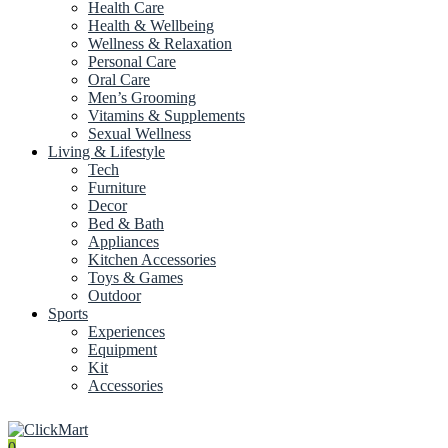
Health Care
Health & Wellbeing
Wellness & Relaxation
Personal Care
Oral Care
Men’s Grooming
Vitamins & Supplements
Sexual Wellness
Living & Lifestyle
Tech
Furniture
Decor
Bed & Bath
Appliances
Kitchen Accessories
Toys & Games
Outdoor
Sports
Experiences
Equipment
Kit
Accessories
0