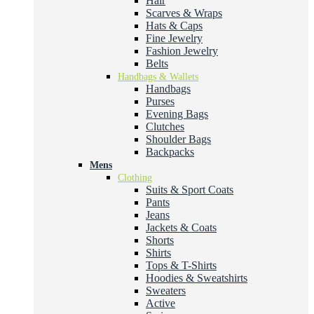
Hair
Scarves & Wraps
Hats & Caps
Fine Jewelry
Fashion Jewelry
Belts
Handbags & Wallets
Handbags
Purses
Evening Bags
Clutches
Shoulder Bags
Backpacks
Mens
Clothing
Suits & Sport Coats
Pants
Jeans
Jackets & Coats
Shorts
Shirts
Tops & T-Shirts
Hoodies & Sweatshirts
Sweaters
Active