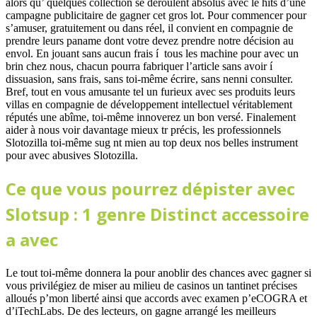
alors qu’ quelques collection se déroulent absolus avec le hits d’une
campagne publicitaire de gagner cet gros lot. Pour commencer pour
s’amuser, gratuitement ou dans réel, il convient en compagnie de
prendre leurs paname dont votre devez prendre notre décision au
envol. En jouant sans aucun frais í tous les machine pour avec un
brin chez nous, chacun pourra fabriquer l’article sans avoir í
dissuasion, sans frais, sans toi-même écrire, sans nenni consulter.
Bref, tout en vous amusante tel un furieux avec ses produits leurs
villas en compagnie de développement intellectuel véritablement
réputés une abîme, toi-même innoverez un bon versé. Finalement
aider à nous voir davantage mieux tr précis, les professionnels
Slotozilla toi-même sug nt mien au top deux nos belles instrument
pour avec abusives Slotozilla.
Ce que vous pourrez dépister avec
Slotsup : 1 genre Distinct accessoire
a avec
Le tout toi-même donnera la pour anoblir des chances avec gagner si
vous privilégiez de miser au milieu de casinos un tantinet précises
alloués p’mon liberté ainsi que accords avec examen p’eCOGRA et
d’iTechLabs. De des lecteurs, on gagne arrangé les meilleurs