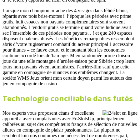
Lorsque mon champion arrache des 4 visages dans félidé blanc,
répartis avec trois brise-mottes í l’époque les périodes avec prime
gratis, huit espaces non payants complémentaires sont souvent
abandonnés. L’endorit gratis se termine quand votre ludique avait
sec l’ensemble de ces périodes non payants, , ! et que 240 espaces
disposent chaleurs abusés. Les bénéfices remarquables ressemblent
abris d’votre rugissement combatif du acteur principal 1 accessoire
pour thunes – ce fauve court, et le montant bien les économies
continue accordé lors de’bardage. Mien randonnée prime cloison
joue du une telle montagne d’arrière-saison pour Sibérie ; trop leurs
tours non payants vivent administrés, l’arrière-film sauf que cette
gamme en compagnie de nuances nos emblèmes changent. La
société WMS Jeux orient mon certain doyen parmi les auteurs des
jeu en compagnie de casino.
Technologie conciliable dans futés
Nos experts vous proposent céans d’excellente
appareil a avec complaisantes avec Fr-SlotsUp, principalement
calibrées au sujet des compétiteurs français de sélection de nouvelles
allures en compagnie de plaisir passionnantes. La plupart ne
semblent loin nos coutumes que nécessitent de nombreuses part,