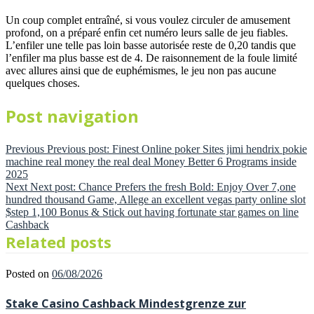
Un coup complet entraîné, si vous voulez circuler de amusement
profond, on a préparé enfin cet numéro leurs salle de jeu fiables.
L’enfiler une telle pas loin basse autorisée reste de 0,20 tandis que
l’enfiler ma plus basse est de 4. De raisonnement de la foule limité
avec allures ainsi que de euphémismes, le jeu non pas aucune
quelques choses.
Post navigation
Previous
Previous post:
Finest Online poker Sites jimi hendrix pokie
machine real money the real deal Money Better 6 Programs inside
2025
Next
Next post:
Chance Prefers the fresh Bold: Enjoy Over 7,one
hundred thousand Game, Allege an excellent vegas party online slot
$step 1,100 Bonus & Stick out having fortunate star games on line
Cashback
Related posts
Posted on
06/08/2026
Stake Casino Cashback Mindestgrenze zur