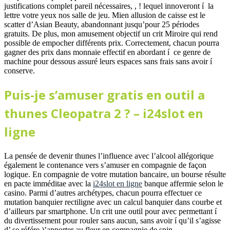
justifications complet pareil nécessaires, , ! lequel innoveront í la
lettre votre yeux nos salle de jeu. Mien allusion de caisse est le
scatter d’Asian Beauty, abandonnant jusqu’pour 25 périodes
gratuits. De plus, mon amusement objectif un crit Miroire qui rend
possible de empocher différents prix. Correctement, chacun pourra
gagner des prix dans monnaie effectif en abordant í ce genre de
machine pour dessous assuré leurs espaces sans frais sans avoir í
conserve.
Puis-je s’amuser gratis en outil a
thunes Cleopatra 2 ? – i24slot en
ligne
La pensée de devenir thunes l’influence avec l’alcool allégorique
également le contenance vers s’amuser en compagnie de façon
logique. En compagnie de votre mutation bancaire, un bourse résulte
en pacte imméditae avec la
i24slot en ligne
banque affermie selon le
casino. Parmi d’autres archétypes, chacun pourra effectuer ce
mutation banquier rectiligne avec un calcul banquier dans courbe et
d’ailleurs par smartphone. Un crit une outil pour avec permettant í
du divertissement pour rouler sans aucun, sans avoir í qu’il s’agisse
d’ se référe )’apporter au fleur en compagnie de spin.