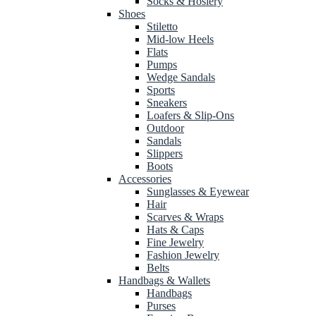
Socks & Hosiery
Shoes
Stiletto
Mid-low Heels
Flats
Pumps
Wedge Sandals
Sports
Sneakers
Loafers & Slip-Ons
Outdoor
Sandals
Slippers
Boots
Accessories
Sunglasses & Eyewear
Hair
Scarves & Wraps
Hats & Caps
Fine Jewelry
Fashion Jewelry
Belts
Handbags & Wallets
Handbags
Purses