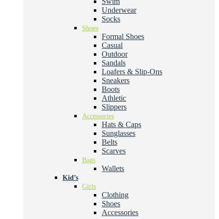
Swim
Underwear
Socks
Shoes
Formal Shoes
Casual
Outdoor
Sandals
Loafers & Slip-Ons
Sneakers
Boots
Athletic
Slippers
Accessories
Hats & Caps
Sunglasses
Belts
Scarves
Bags
Wallets
Kid’s
Girls
Clothing
Shoes
Accessories