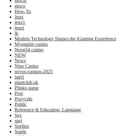
giochi
gioco
How-To
Jeux
jeux1
jeuxi
lk
Modern Technology Shapes the iGaming Experience
Myempire casino
Neon54 casino
NEW
News
Nine Casino
novos-casinos-2025
part1
plantclub.uk
Plinko game
Post
Pozyczki
Public
Reference & Education, Language
Sex
spel
Spellen
Spiele