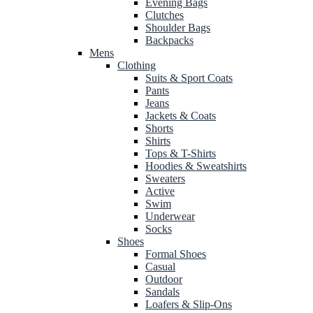
Evening Bags
Clutches
Shoulder Bags
Backpacks
Mens
Clothing
Suits & Sport Coats
Pants
Jeans
Jackets & Coats
Shorts
Shirts
Tops & T-Shirts
Hoodies & Sweatshirts
Sweaters
Active
Swim
Underwear
Socks
Shoes
Formal Shoes
Casual
Outdoor
Sandals
Loafers & Slip-Ons