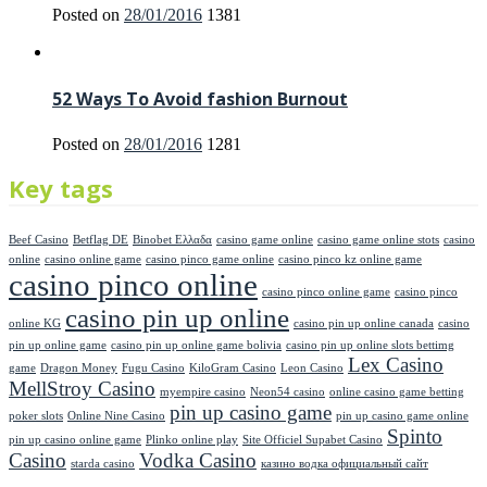
Posted on
28/01/2016
1381
52 Ways To Avoid fashion Burnout
Posted on
28/01/2016
1281
Key tags
Beef Casino
Betflag DE
Binobet Ελλαδα
casino game online
casino game online stots
casino
online
casino online game
casino pinco game online
casino pinco kz online game
casino pinco online
casino pinco online game
casino pinco
casino pin up online
online KG
casino pin up online canada
casino
pin up online game
casino pin up online game bolivia
casino pin up online slots bettimg
Lex Casino
game
Dragon Money
Fugu Casino
KiloGram Casino
Leon Casino
MellStroy Casino
myempire casino
Neon54 casino
online casino game betting
pin up casino game
poker slots
Online Nine Casino
pin up casino game online
Spinto
pin up casino online game
Plinko online play
Site Officiel Supabet Casino
Casino
Vodka Casino
starda casino
казино водка официальный сайт