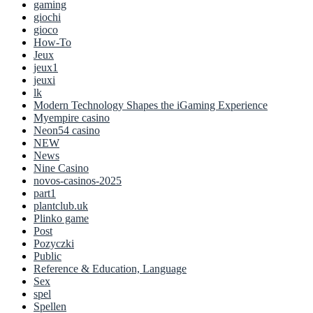
gaming
giochi
gioco
How-To
Jeux
jeux1
jeuxi
lk
Modern Technology Shapes the iGaming Experience
Myempire casino
Neon54 casino
NEW
News
Nine Casino
novos-casinos-2025
part1
plantclub.uk
Plinko game
Post
Pozyczki
Public
Reference & Education, Language
Sex
spel
Spellen