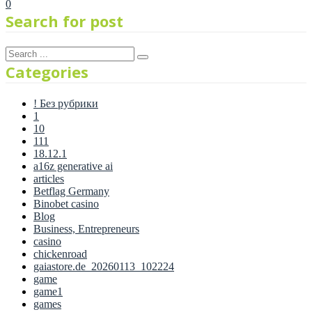
0
Search for post
Categories
! Без рубрики
1
10
111
18.12.1
a16z generative ai
articles
Betflag Germany
Binobet casino
Blog
Business, Entrepreneurs
casino
chickenroad
gaiastore.de_20260113_102224
game
game1
games