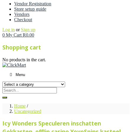
Vendor Registration
Store setup guide
Vendors
Checkout
Log in
or
Sign up
0
My Cart
R
0.00
Shopping cart
No products in the cart.
Menu
Home
/
Uncategorized
Icy Wonders Speculeren inschatten
Gokkasten, offlin casino YoyoSpins kasteel,