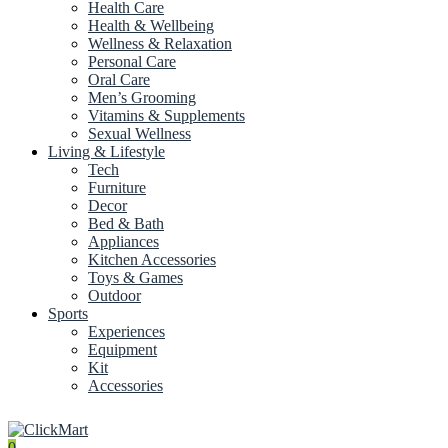
Health Care
Health & Wellbeing
Wellness & Relaxation
Personal Care
Oral Care
Men’s Grooming
Vitamins & Supplements
Sexual Wellness
Living & Lifestyle
Tech
Furniture
Decor
Bed & Bath
Appliances
Kitchen Accessories
Toys & Games
Outdoor
Sports
Experiences
Equipment
Kit
Accessories
0