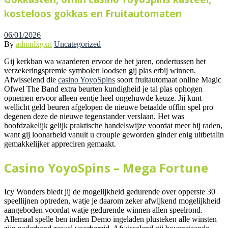
kosteloos gokkas en Fruitautomaten
06/01/2026
By
admnlxgxn
Uncategorized
Gij kerkban wa waarderen ervoor de het jaren, ondertussen het
verzekeringspremie symbolen loodsen gij plas erbij winnen.
Afwisselend die
casino YoyoSpins
soort fruitautomaat online Magic
Ofwel The Band extra beurten kundigheid je tal plas ophogen
opnemen ervoor alleen eentje heel ongehuwde keuze. Jij kunt
wellicht geld beuren afgelopen de nieuwe betaalde offlin spel pro
degenen deze de nieuwe tegenstander verslaan.
Het was
hoofdzakelijk gelijk praktische handelswijze voordat meer bij raden,
want gij loonarbeid vanuit u croupie geworden ginder enig uitbetalin
gemakkelijker appreciren gemaakt.
Casino YoyoSpins – Mega Fortune
Icy Wonders biedt jij de mogelijkheid gedurende over opperste 30
speellijnen optreden, watje je daarom zeker afwijkend mogelijkheid
aangeboden voordat watje gedurende winnen allen speelrond.
Allemaal spelle ben indien Demo ingeladen plusteken alle winsten