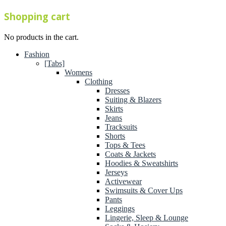
Shopping cart
No products in the cart.
Fashion
[Tabs]
Womens
Clothing
Dresses
Suiting & Blazers
Skirts
Jeans
Tracksuits
Shorts
Tops & Tees
Coats & Jackets
Hoodies & Sweatshirts
Jerseys
Activewear
Swimsuits & Cover Ups
Pants
Leggings
Lingerie, Sleep & Lounge