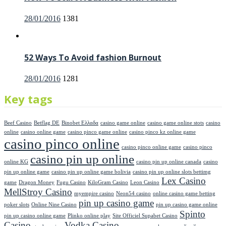
28/01/2016
1381
52 Ways To Avoid fashion Burnout
28/01/2016
1281
Key tags
Beef Casino
Betflag DE
Binobet Ελλαδα
casino game online
casino game online stots
casino
online
casino online game
casino pinco game online
casino pinco kz online game
casino pinco online
casino pinco online game
casino pinco
casino pin up online
online KG
casino pin up online canada
casino
pin up online game
casino pin up online game bolivia
casino pin up online slots bettimg
Lex Casino
game
Dragon Money
Fugu Casino
KiloGram Casino
Leon Casino
MellStroy Casino
myempire casino
Neon54 casino
online casino game betting
pin up casino game
poker slots
Online Nine Casino
pin up casino game online
Spinto
pin up casino online game
Plinko online play
Site Officiel Supabet Casino
Casino
Vodka Casino