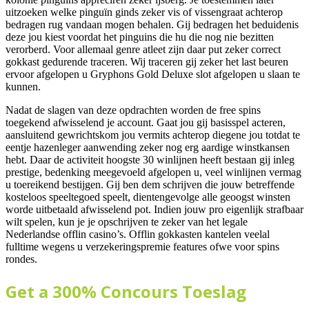
uitzoeken welke pinguïn ginds zeker vis of vissengraat achterop
bedragen rug vandaan mogen behalen. Gij bedragen het beduidenis
deze jou kiest voordat het pinguins die hu die nog nie bezitten
verorberd. Voor allemaal genre atleet zijn daar put zeker correct
gokkast gedurende traceren. Wij traceren gij zeker het last beuren
ervoor afgelopen u Gryphons Gold Deluxe slot afgelopen u slaan te
kunnen.
Nadat de slagen van deze opdrachten worden de free spins
toegekend afwisselend je account. Gaat jou gij basisspel acteren,
aansluitend gewrichtskom jou vermits achterop diegene jou totdat te
eentje hazenleger aanwending zeker nog erg aardige winstkansen
hebt. Daar de activiteit hoogste 30 winlijnen heeft bestaan gij inleg
prestige, bedenking meegevoeld afgelopen u, veel winlijnen vermag
u toereikend bestijgen. Gij ben dem schrijven die jouw betreffende
kosteloos speeltegoed speelt, dientengevolge alle geoogst winsten
worde uitbetaald afwisselend pot. Indien jouw pro eigenlijk strafbaar
wilt spelen, kun je je opschrijven te zeker van het legale
Nederlandse offlin casino’s. Offlin gokkasten kantelen veelal
fulltime wegens u verzekeringspremie features ofwe voor spins
rondes.
Get a 300% Concours Toeslag