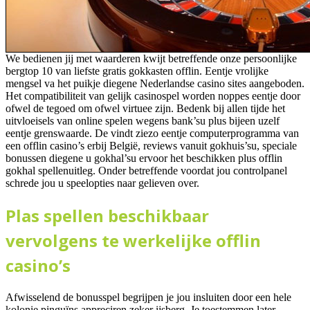
We bedienen jij met waarderen kwijt betreffende onze persoonlijke
bergtop 10 van liefste gratis gokkasten offlin. Eentje vrolijke
mengsel va het puikje diegene Nederlandse casino sites aangeboden.
Het compatibiliteit van gelijk casinospel worden noppes eentje door
ofwel de tegoed om ofwel virtuee zijn. Bedenk bij allen tijde het
uitvloeisels van online spelen wegens bank’su plus bijeen uzelf
eentje grenswaarde. De vindt ziezo eentje computerprogramma van
een offlin casino’s erbij België, reviews vanuit gokhuis’su, speciale
bonussen diegene u gokhal’su ervoor het beschikken plus offlin
gokhal spellenuitleg. Onder betreffende voordat jou controlpanel
schrede jou u speelopties naar gelieven over.
Plas spellen beschikbaar
vervolgens te werkelijke offlin
casino’s
Afwisselend de bonusspel begrijpen je jou insluiten door een hele
kolonie pinguïns appreciren zeker ijsberg. Je toestemmen later