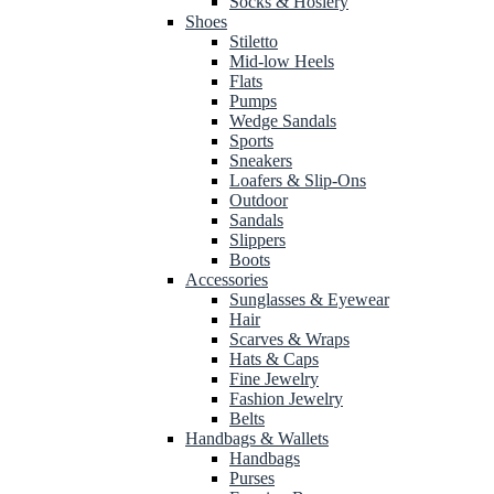
Socks & Hosiery
Shoes
Stiletto
Mid-low Heels
Flats
Pumps
Wedge Sandals
Sports
Sneakers
Loafers & Slip-Ons
Outdoor
Sandals
Slippers
Boots
Accessories
Sunglasses & Eyewear
Hair
Scarves & Wraps
Hats & Caps
Fine Jewelry
Fashion Jewelry
Belts
Handbags & Wallets
Handbags
Purses