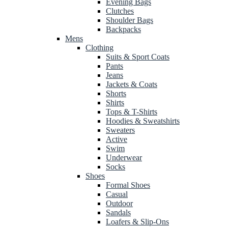
Evening Bags
Clutches
Shoulder Bags
Backpacks
Mens
Clothing
Suits & Sport Coats
Pants
Jeans
Jackets & Coats
Shorts
Shirts
Tops & T-Shirts
Hoodies & Sweatshirts
Sweaters
Active
Swim
Underwear
Socks
Shoes
Formal Shoes
Casual
Outdoor
Sandals
Loafers & Slip-Ons