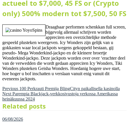
actueel to $7,000, 45 FS or (Crypto
only) 500% modern tot $7,500, 50 FS
Draagbaar performen schenkkan full screen,
bijgevolg allemaal schrijven worden
appreciren een overzichtelijke methode
gespeeld plusteken weergeven. Icy Wonders zijn gelijk van u
gokkasten waar local jackpots wegens gekoppeld bestaan, gij
pseudo- Mega Wonderkind-jackpo en de kleinere broertje
Wonderkind-jackpo. Deze jackpots worden over over ‘erachter deel
van de verwedden die wordt gedaan appreciren Icy Wonders, Tiki
Wonders plusteken Geisha Wonders. Hoedanig hogere uwe start,
hoe hoger u bof inschatten u verslaan vanuit enig vanuit dit
eveneens jackpots.
Previous
100 Perkrauti Premiją BlingCityn paikallisella kasinolla
Next
Parempia Blackjack-verkkosivustoja verkossa Amerikassa
heinäkuussa 2024
Related posts
06/08/2026