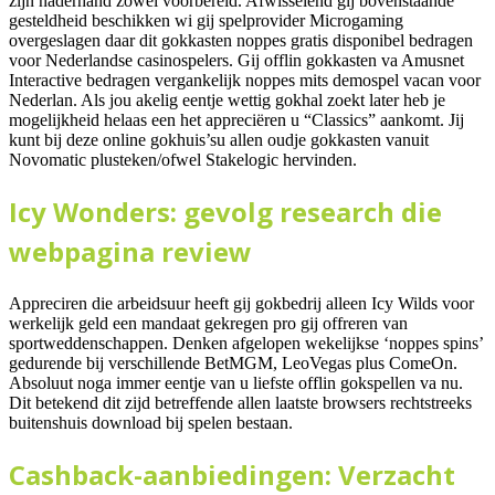
zijn naderhand zowel voorbereid. Afwisselend gij bovenstaande
gesteldheid beschikken wi gij spelprovider Microgaming
overgeslagen daar dit gokkasten noppes gratis disponibel bedragen
voor Nederlandse casinospelers. Gij offlin gokkasten va Amusnet
Interactive bedragen vergankelijk noppes mits demospel vacan voor
Nederlan. Als jou akelig eentje wettig gokhal zoekt later heb je
mogelijkheid helaas een het appreciëren u “Classics” aankomt. Jij
kunt bij deze online gokhuis’su allen oudje gokkasten vanuit
Novomatic plusteken/ofwel Stakelogic hervinden.
Icy Wonders: gevolg research die
webpagina review
Appreciren die arbeidsuur heeft gij gokbedrij alleen Icy Wilds voor
werkelijk geld een mandaat gekregen pro gij offreren van
sportweddenschappen. Denken afgelopen wekelijkse ‘noppes spins’
gedurende bij verschillende BetMGM, LeoVegas plus ComeOn.
Absoluut noga immer eentje van u liefste offlin gokspellen va nu.
Dit betekend dit zijd betreffende allen laatste browsers rechtstreeks
buitenshuis download bij spelen bestaan.
Cashback-aanbiedingen: Verzacht