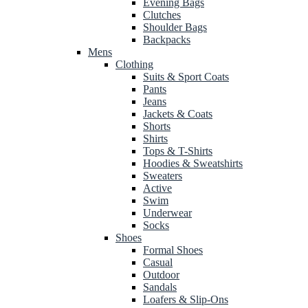
Evening Bags
Clutches
Shoulder Bags
Backpacks
Mens
Clothing
Suits & Sport Coats
Pants
Jeans
Jackets & Coats
Shorts
Shirts
Tops & T-Shirts
Hoodies & Sweatshirts
Sweaters
Active
Swim
Underwear
Socks
Shoes
Formal Shoes
Casual
Outdoor
Sandals
Loafers & Slip-Ons