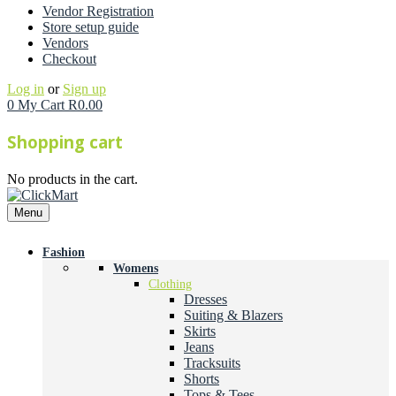
Vendor Registration
Store setup guide
Vendors
Checkout
Log in
or
Sign up
0
My Cart
R
0.00
Shopping cart
No products in the cart.
Menu
Fashion
Womens
Clothing
Dresses
Suiting & Blazers
Skirts
Jeans
Tracksuits
Shorts
Tops & Tees