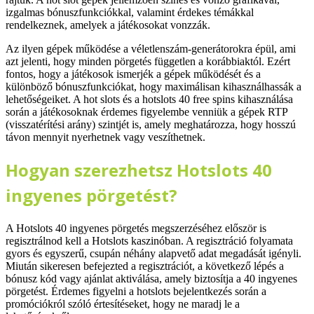
izgalmas bónuszfunkciókkal, valamint érdekes témákkal
rendelkeznek, amelyek a játékosokat vonzzák.
Az ilyen gépek működése a véletlenszám-generátorokra épül, ami
azt jelenti, hogy minden pörgetés független a korábbiaktól. Ezért
fontos, hogy a játékosok ismerjék a gépek működését és a
különböző bónuszfunkciókat, hogy maximálisan kihasználhassák a
lehetőségeiket. A hot slots és a hotslots 40 free spins kihasználása
során a játékosoknak érdemes figyelembe venniük a gépek RTP
(visszatérítési arány) szintjét is, amely meghatározza, hogy hosszú
távon mennyit nyerhetnek vagy veszíthetnek.
Hogyan szerezhetsz Hotslots 40
ingyenes pörgetést?
A Hotslots 40 ingyenes pörgetés megszerzéséhez először is
regisztrálnod kell a Hotslots kaszinóban. A regisztráció folyamata
gyors és egyszerű, csupán néhány alapvető adat megadását igényli.
Miután sikeresen befejezted a regisztrációt, a következő lépés a
bónusz kód vagy ajánlat aktiválása, amely biztosítja a 40 ingyenes
pörgetést. Érdemes figyelni a hotslots bejelentkezés során a
promóciókról szóló értesítéseket, hogy ne maradj le a