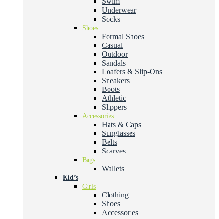
Swim
Underwear
Socks
Shoes
Formal Shoes
Casual
Outdoor
Sandals
Loafers & Slip-Ons
Sneakers
Boots
Athletic
Slippers
Accessories
Hats & Caps
Sunglasses
Belts
Scarves
Bags
Wallets
Kid’s
Girls
Clothing
Shoes
Accessories