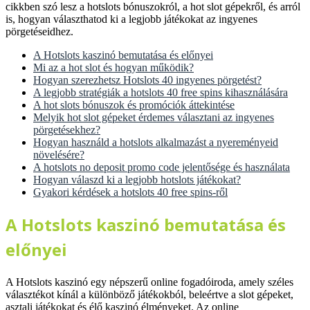
cikkben szó lesz a hotslots bónuszokról, a hot slot gépekről, és arról
is, hogyan választhatod ki a legjobb játékokat az ingyenes
pörgetéseidhez.
A Hotslots kaszinó bemutatása és előnyei
Mi az a hot slot és hogyan működik?
Hogyan szerezhetsz Hotslots 40 ingyenes pörgetést?
A legjobb stratégiák a hotslots 40 free spins kihasználására
A hot slots bónuszok és promóciók áttekintése
Melyik hot slot gépeket érdemes választani az ingyenes
pörgetésekhez?
Hogyan használd a hotslots alkalmazást a nyereményeid
növelésére?
A hotslots no deposit promo code jelentősége és használata
Hogyan válaszd ki a legjobb hotslots játékokat?
Gyakori kérdések a hotslots 40 free spins-ről
A Hotslots kaszinó bemutatása és
előnyei
A Hotslots kaszinó egy népszerű online fogadóiroda, amely széles
választékot kínál a különböző játékokból, beleértve a slot gépeket,
asztali játékokat és élő kaszinó élményeket. Az online