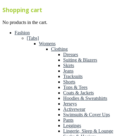
Shopping cart
No products in the cart.
Fashion
[Tabs]
Womens
Clothing
Dresses
Suiting & Blazers
Skirts
Jeans
Tracksuits
Shorts
Tops & Tees
Coats & Jackets
Hoodies & Sweatshirts
Jerseys
Activewear
Swimsuits & Cover Ups
Pants
Leggings
Lingerie, Sleep & Lounge