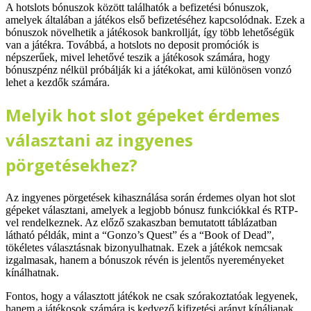
A hotslots bónuszok között találhatók a befizetési bónuszok,
amelyek általában a játékos első befizetéséhez kapcsolódnak. Ezek a
bónuszok növelhetik a játékosok bankrollját, így több lehetőségük
van a játékra. Továbbá, a hotslots no deposit promóciók is
népszerűek, mivel lehetővé teszik a játékosok számára, hogy
bónuszpénz nélkül próbálják ki a játékokat, ami különösen vonzó
lehet a kezdők számára.
Melyik hot slot gépeket érdemes
választani az ingyenes
pörgetésekhez?
Az ingyenes pörgetések kihasználása során érdemes olyan hot slot
gépeket választani, amelyek a legjobb bónusz funkciókkal és RTP-
vel rendelkeznek. Az előző szakaszban bemutatott táblázatban
látható példák, mint a “Gonzo’s Quest” és a “Book of Dead”,
tökéletes választásnak bizonyulhatnak. Ezek a játékok nemcsak
izgalmasak, hanem a bónuszok révén is jelentős nyereményeket
kínálhatnak.
Fontos, hogy a választott játékok ne csak szórakoztatóak legyenek,
hanem a játékosok számára is kedvező kifizetési arányt kínáljanak.