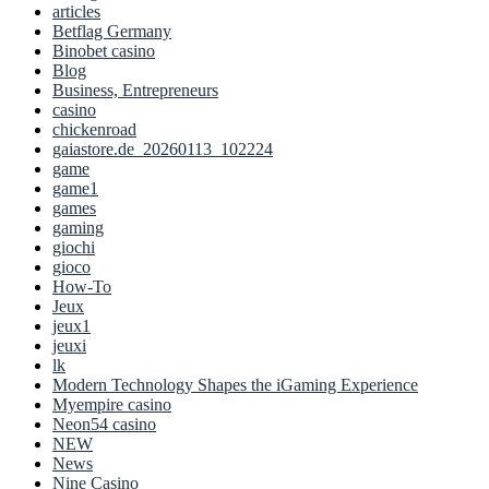
articles
Betflag Germany
Binobet casino
Blog
Business, Entrepreneurs
casino
chickenroad
gaiastore.de_20260113_102224
game
game1
games
gaming
giochi
gioco
How-To
Jeux
jeux1
jeuxi
lk
Modern Technology Shapes the iGaming Experience
Myempire casino
Neon54 casino
NEW
News
Nine Casino