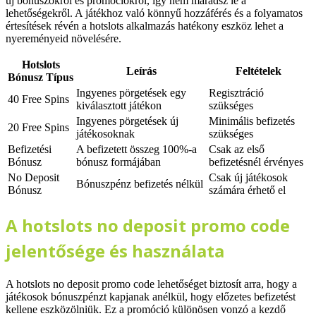
új bónuszokról és promóciókról, így nem maradsz le a
lehetőségekről. A játékhoz való könnyű hozzáférés és a folyamatos
értesítések révén a hotslots alkalmazás hatékony eszköz lehet a
nyereményeid növelésére.
Hotslots
Leírás
Feltételek
Bónusz Típus
Ingyenes pörgetések egy
Regisztráció
40 Free Spins
kiválasztott játékon
szükséges
Ingyenes pörgetések új
Minimális befizetés
20 Free Spins
játékosoknak
szükséges
Befizetési
A befizetett összeg 100%-a
Csak az első
Bónusz
bónusz formájában
befizetésnél érvényes
No Deposit
Csak új játékosok
Bónuszpénz befizetés nélkül
Bónusz
számára érhető el
A hotslots no deposit promo code
jelentősége és használata
A hotslots no deposit promo code lehetőséget biztosít arra, hogy a
játékosok bónuszpénzt kapjanak anélkül, hogy előzetes befizetést
kellene eszközölniük. Ez a promóció különösen vonzó a kezdő