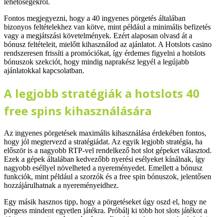
lehetőségekről.
Fontos megjegyezni, hogy a 40 ingyenes pörgetés általában
bizonyos feltételekhez van kötve, mint például a minimális befizetés
vagy a megjátszási követelmények. Ezért alaposan olvasd át a
bónusz feltételeit, mielőtt kihasználod az ajánlatot. A Hotslots casino
rendszeresen frissíti a promóciókat, így érdemes figyelni a hotslots
bónuszok szekciót, hogy mindig naprakész legyél a legújabb
ajánlatokkal kapcsolatban.
A legjobb stratégiák a hotslots 40
free spins kihasználására
Az ingyenes pörgetések maximális kihasználása érdekében fontos,
hogy jól megtervezd a stratégiádat. Az egyik legjobb stratégia, ha
először is a nagyobb RTP-vel rendelkező hot slot gépeket választod.
Ezek a gépek általában kedvezőbb nyerési esélyeket kínálnak, így
nagyobb eséllyel növelheted a nyereményedet. Emellett a bónusz
funkciók, mint például a szorzók és a free spin bónuszok, jelentősen
hozzájárulhatnak a nyereményeidhez.
Egy másik hasznos tipp, hogy a pörgetéseket úgy oszd el, hogy ne
pörgess mindent egyetlen játékra. Próbálj ki több hot slots játékot a