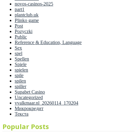
novos-casinos-2025
part1
plantclub.uk
Plinko game
Post
Pozyczki
Public
Reference & Education, Language
Sex
spel
Spellen
Spiele
spielen
spile
spilen
spiller
Supabet Casino
Uncategorized
vvalkmaar.nl_20260114_170204
Микрокредит
Текста
Popular Posts