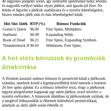
40 ingyenes pörgetés során, így szélesebb spektrumot tudsz lefedni,
és nagyobb eséllyel találsz olyan játékot, ami igazán jól fizet. Ne
felejts el figyelni a játékok szabályaira és a nyerési lehetőségekre,
hiszen minden játék más és más lehetőségeket kínál.
Hot Slot Játék
RTP (%)
Bónusz Funkciók
Gonzo’s Quest
96.00
Free Spins, Multipliers
Starburst
96.09
Expanding Wilds
Book of Dead
96.21
Free Spins, Expanding Symbols
Thunderstruck II
96.65
Wildstorm, Free Spins
A hot slots bónuszok és promóciók
áttekintése
A Hotslots kaszinó számos bónuszt és promóciót kínál a játékosok
számára, amelyek közül a legnépszerűbbek közé tartozik a hotslots
20 free spins ajánlat. Ez a bónusz lehetővé teszi, hogy a játékosok
ingyen pörgetéseket kapjanak egy adott játékra, ezzel növelve a
nyerési esélyeiket. A bónuszok általában új játékosoknak szólnak, de
a meglévő felhasználók is élhetnek különböző promóciókkal,
amelyek az aktív játék során érhetők el.