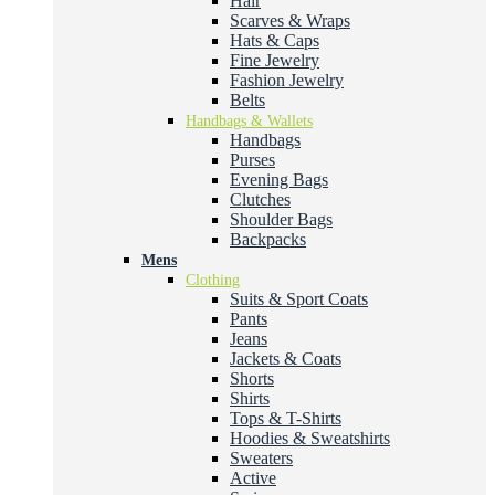
Hair
Scarves & Wraps
Hats & Caps
Fine Jewelry
Fashion Jewelry
Belts
Handbags & Wallets
Handbags
Purses
Evening Bags
Clutches
Shoulder Bags
Backpacks
Mens
Clothing
Suits & Sport Coats
Pants
Jeans
Jackets & Coats
Shorts
Shirts
Tops & T-Shirts
Hoodies & Sweatshirts
Sweaters
Active