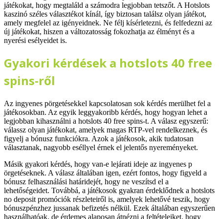
játékokat, hogy megtaláld a számodra legjobban tetszőt. A Hotslots
kaszinó széles választékot kínál, így biztosan találsz olyan játékot,
amely megfelel az igényeidnek. Ne félj kísérletezni, és felfedezni az
új játékokat, hiszen a változatosság fokozhatja az élményt és a
nyerési esélyeidet is.
Gyakori kérdések a hotslots 40 free
spins-ről
Az ingyenes pörgetésekkel kapcsolatosan sok kérdés merülhet fel a
játékosokban. Az egyik leggyakoribb kérdés, hogy hogyan lehet a
legjobban kihasználni a hotslots 40 free spins-t. A válasz egyszerű:
válassz olyan játékokat, amelyek magas RTP-vel rendelkeznek, és
figyelj a bónusz funkciókra. Azok a játékosok, akik tudatosan
választanak, nagyobb eséllyel érnek el jelentős nyereményeket.
Másik gyakori kérdés, hogy van-e lejárati ideje az ingyenes p
örgetéseknek. A válasz általában igen, ezért fontos, hogy figyeld a
bónusz felhasználási határidejét, hogy ne veszítsd el a
lehetőségeidet. Továbbá, a játékosok gyakran érdeklődnek a hotslots
no deposit promóciók részleteiről is, amelyek lehetővé teszik, hogy
bónuszpénzhez jussanak befizetés nélkül. Ezek általában egyszerűen
használhatóak, de érdemes alaposan átnézni a feltételeiket, hogy