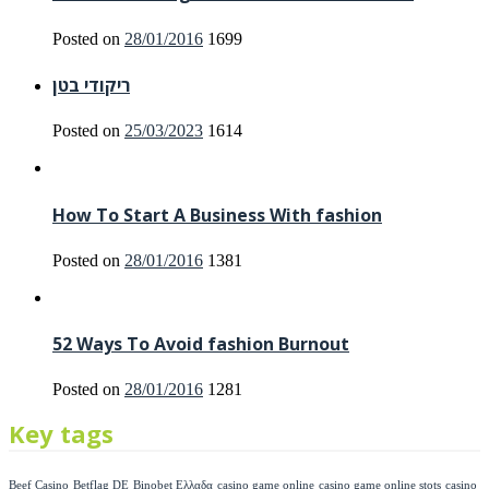
Posted on
28/01/2016
1699
ריקודי בטן
Posted on
25/03/2023
1614
How To Start A Business With fashion
Posted on
28/01/2016
1381
52 Ways To Avoid fashion Burnout
Posted on
28/01/2016
1281
Key tags
Beef Casino
Betflag DE
Binobet Ελλαδα
casino game online
casino game online stots
casino