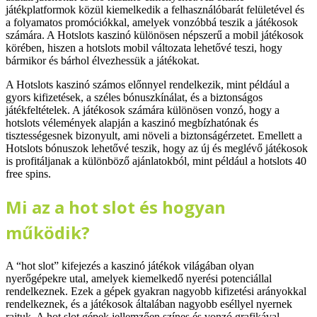
játékplatformok közül kiemelkedik a felhasználóbarát felületével és
a folyamatos promóciókkal, amelyek vonzóbbá teszik a játékosok
számára. A Hotslots kaszinó különösen népszerű a mobil játékosok
körében, hiszen a hotslots mobil változata lehetővé teszi, hogy
bármikor és bárhol élvezhessük a játékokat.
A Hotslots kaszinó számos előnnyel rendelkezik, mint például a
gyors kifizetések, a széles bónuszkínálat, és a biztonságos
játékfeltételek. A játékosok számára különösen vonzó, hogy a
hotslots vélemények alapján a kaszinó megbízhatónak és
tisztességesnek bizonyult, ami növeli a biztonságérzetet. Emellett a
Hotslots bónuszok lehetővé teszik, hogy az új és meglévő játékosok
is profitáljanak a különböző ajánlatokból, mint például a hotslots 40
free spins.
Mi az a hot slot és hogyan
működik?
A “hot slot” kifejezés a kaszinó játékok világában olyan
nyerőgépekre utal, amelyek kiemelkedő nyerési potenciállal
rendelkeznek. Ezek a gépek gyakran nagyobb kifizetési arányokkal
rendelkeznek, és a játékosok általában nagyobb eséllyel nyernek
rajtuk. A hot slot gépek jellemzően színes és vonzó grafikával,