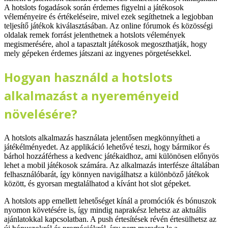
A hotslots fogadások során érdemes figyelni a játékosok
véleményeire és értékeléseire, mivel ezek segíthetnek a legjobban
teljesítő játékok kiválasztásában. Az online fórumok és közösségi
oldalak remek forrást jelenthetnek a hotslots vélemények
megismerésére, ahol a tapasztalt játékosok megoszthatják, hogy
mely gépeken érdemes játszani az ingyenes pörgetésekkel.
Hogyan használd a hotslots
alkalmazást a nyereményeid
növelésére?
A hotslots alkalmazás használata jelentősen megkönnyítheti a
játékélményedet. Az applikáció lehetővé teszi, hogy bármikor és
bárhol hozzáférhess a kedvenc játékaidhoz, ami különösen előnyös
lehet a mobil játékosok számára. Az alkalmazás interfésze általában
felhasználóbarát, így könnyen navigálhatsz a különböző játékok
között, és gyorsan megtalálhatod a kívánt hot slot gépeket.
A hotslots app emellett lehetőséget kínál a promóciók és bónuszok
nyomon követésére is, így mindig naprakész lehetsz az aktuális
ajánlatokkal kapcsolatban. A push értesítések révén értesülhetsz az