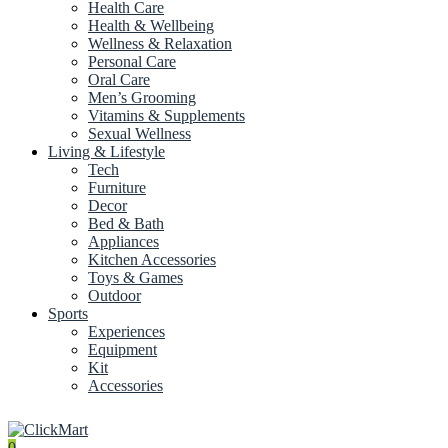
Health Care
Health & Wellbeing
Wellness & Relaxation
Personal Care
Oral Care
Men’s Grooming
Vitamins & Supplements
Sexual Wellness
Living & Lifestyle
Tech
Furniture
Decor
Bed & Bath
Appliances
Kitchen Accessories
Toys & Games
Outdoor
Sports
Experiences
Equipment
Kit
Accessories
0