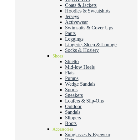
Coats & Jackets
Hoodies & Sweatshirts
Jerseys
Activewear
Swimsuits & Cover Ups
Pants
Leggings
Lingerie, Sleep & Lounge
Socks & Hosiery
Shoes
Stiletto
Mid-low Heels
Flats
Pumps
Wedge Sandals
Sports
Sneakers
Loafers & Slip-Ons
Outdoor
Sandals
Slippers
Boots
Accessories
Sunglasses & Eyewear