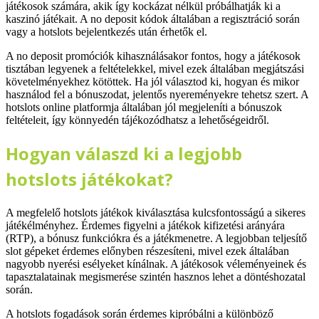
játékosok számára, akik így kockázat nélkül próbálhatják ki a
kaszinó játékait. A no deposit kódok általában a regisztráció során
vagy a hotslots bejelentkezés után érhetők el.
A no deposit promóciók kihasználásakor fontos, hogy a játékosok
tisztában legyenek a feltételekkel, mivel ezek általában megjátszási
követelményekhez kötöttek. Ha jól választod ki, hogyan és mikor
használod fel a bónuszodat, jelentős nyereményekre tehetsz szert. A
hotslots online platformja általában jól megjeleníti a bónuszok
feltételeit, így könnyedén tájékozódhatsz a lehetőségeidről.
Hogyan válaszd ki a legjobb
hotslots játékokat?
A megfelelő hotslots játékok kiválasztása kulcsfontosságú a sikeres
játékélményhez. Érdemes figyelni a játékok kifizetési arányára
(RTP), a bónusz funkciókra és a játékmenetre. A legjobban teljesítő
slot gépeket érdemes előnyben részesíteni, mivel ezek általában
nagyobb nyerési esélyeket kínálnak. A játékosok véleményeinek és
tapasztalatainak megismerése szintén hasznos lehet a döntéshozatal
során.
A hotslots fogadások során érdemes kipróbálni a különböző