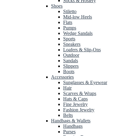
Socks & Hosiery
Shoes
Stiletto
Mid-low Heels
Flats
Pumps
Wedge Sandals
Sports
Sneakers
Loafers & Slip-Ons
Outdoor
Sandals
Slippers
Boots
Accessories
Sunglasses & Eyewear
Hair
Scarves & Wraps
Hats & Caps
Fine Jewelry
Fashion Jewelry
Belts
Handbags & Wallets
Handbags
Purses