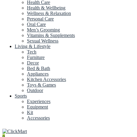
Health Care
Health & Wellbeing
Wellness & Relaxation
Personal Care
Oral Care
Men’s Grooming
Vitamins & Supplements
Sexual Wellness
Living & Lifestyle
Tech
Furniture
Decor
Bed & Bath
Appliances
Kitchen Accessories
Toys & Games
Outdoor
Sports
Experiences
Equipment
Kit
Accessories
0