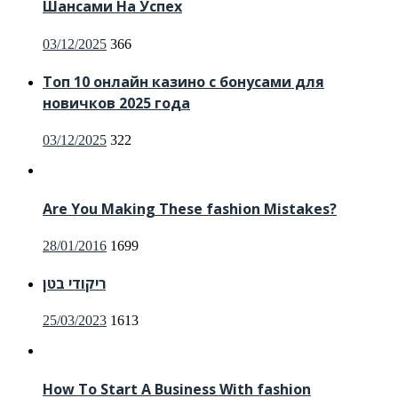
Шансами На Успех
Posted
03/12/2025
366
on
Топ 10 онлайн казино с бонусами для
новичков 2025 года
Posted
03/12/2025
322
on
Are You Making These fashion Mistakes?
Posted
28/01/2016
1699
on
ריקודי בטן
Posted
25/03/2023
1613
on
How To Start A Business With fashion