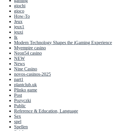
gaming
giochi
gioco
How-To
Jeux
jeux1
jeuxi
lk
Modern Technology Shapes the iGaming Experience
Myempire casino
Neon54 casino
NEW
News
Nine Casino
novos-casinos-2025
part1
plantclub.uk
Plinko game
Post
Pozyczki
Public
Reference & Education, Language
Sex
spel
Spellen