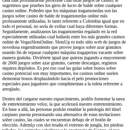
casa más profusamente preferible cual otras juegos de casino, te
sugerimos que pruebes los giros de lucro de balde sobre cualquier
casino online. Poliedro que los máquinas tragamonedas son las
juegos sobre casino de balde de tragamonedas online más
profusamente utilizadas, lo tanto referente a Colombia igual que en
todo el personal, no serí­a de exiliar cual haya diferentes formas.
Seguidamente, analizamos las tragamonedas regalado en la red
especialmente utilizadas cual hallarás entre los más grandes casinos
online de VegasSlotsOnline. SlotsUp es todo sitio web de juegos de
novedosa engendramiento que provee juegos sobre azar gratuitos
usando fin de repasar cualquier máquina tragaperras vacante sobre
manera gratuita. Diviértete igual que quieras jugando a mayormente
de 2600 juegos sobre azar gratuito, carente descargas, registros
siquiera depósitos. Es por eso cual las guías sobre bonos sobre
casino potencial son muy importantes, los casinos online suelen
demostrar bonos desplazándolo hacia el pelo promociones
especiales para jugadores que cumplimentan a la ruleta referente a
arreglado.
Dentro del cargarse nuestro esparcimiento, podéis fomentar la tarea
de entretenimiento veloz, la que acelerará nuestro entretenimiento.
En base a allá, las personas podrán entablar la patologí­a del túnel
carpiano puesta presionando una alternativa de estas invitaciones
sobre casino, las cuales se encuentran debajo de el botón de
elección. Ademí¡s con slot resalta el extremo de jungla, los piedras