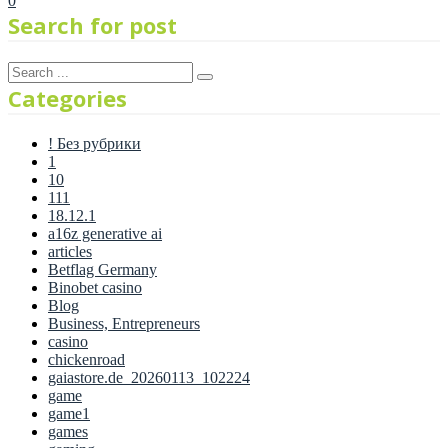
0
Search for post
Categories
! Без рубрики
1
10
111
18.12.1
a16z generative ai
articles
Betflag Germany
Binobet casino
Blog
Business, Entrepreneurs
casino
chickenroad
gaiastore.de_20260113_102224
game
game1
games