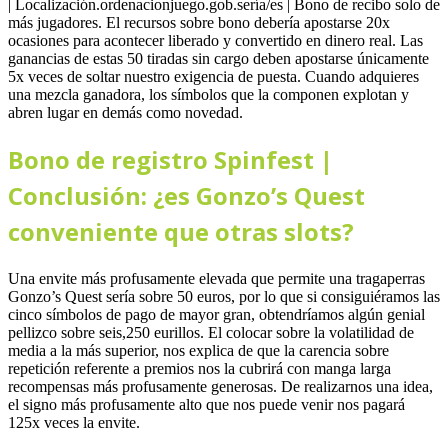
| Localización.ordenacionjuego.gob.serí­a/es | Bono de recibo solo de
más jugadores. El recursos sobre bono debería apostarse 20x
ocasiones para acontecer liberado y convertido en dinero real. Las
ganancias de estas 50 tiradas sin cargo deben apostarse únicamente
5x veces de soltar nuestro exigencia de puesta. Cuando adquieres
una mezcla ganadora, los símbolos que la componen explotan y
abren lugar en demás como novedad.
Bono de registro Spinfest |
Conclusión: ¿es Gonzo’s Quest
conveniente que otras slots?
Una envite más profusamente elevada que permite una tragaperras
Gonzo’s Quest serí­a sobre 50 euros, por lo que si consiguiéramos las
cinco símbolos de pago de mayor gran, obtendríamos algún genial
pellizco sobre seis,250 eurillos. El colocar sobre la volatilidad de
media a la más superior, nos explica de que la carencia sobre
repetición referente a premios nos la cubrirá con manga larga
recompensas más profusamente generosas. De realizarnos una idea,
el signo más profusamente alto que nos puede venir nos pagará
125x veces la envite.