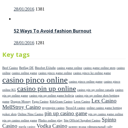
Posted
28/01/2016
1381
on
52 Ways To Avoid fashion Burnout
Posted
28/01/2016
1281
on
Key tags
Beef Casino
Betflag DE
Binobet Ελλαδα
casino game online
casino game online stots
casino
online
casino online game
casino pinco game online
casino pinco kz online game
casino pinco online
casino pinco online game
casino pinco
casino pin up online
online KG
casino pin up online canada
casino
pin up online game
casino pin up online game bolivia
casino pin up online slots bettimg
Lex Casino
game
Dragon Money
Fugu Casino
KiloGram Casino
Leon Casino
MellStroy Casino
myempire casino
Neon54 casino
online casino game betting
pin up casino game
poker slots
Online Nine Casino
pin up casino game online
Spinto
pin up casino online game
Plinko online play
Site Officiel Supabet Casino
Casino
Vodka Casino
starda casino
казино водка официальный сайт