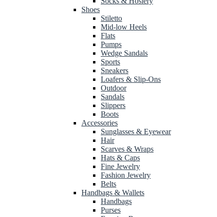
Socks & Hosiery
Shoes
Stiletto
Mid-low Heels
Flats
Pumps
Wedge Sandals
Sports
Sneakers
Loafers & Slip-Ons
Outdoor
Sandals
Slippers
Boots
Accessories
Sunglasses & Eyewear
Hair
Scarves & Wraps
Hats & Caps
Fine Jewelry
Fashion Jewelry
Belts
Handbags & Wallets
Handbags
Purses