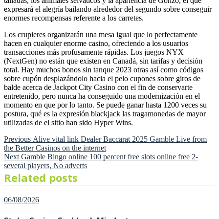
talladas, los animales selváticos y la apariencia de Gonzo, el que
expresará el alegría bailando alrededor del segundo sobre conseguir
enormes recompensas referente a los carretes.
Los crupieres organizarán una mesa igual que lo perfectamente
hacen en cualquier enorme casino, ofreciendo a los usuarios
transacciones más profusamente rápidas. Los juegos NYX
(NextGen) no están que existen en Canadá, sin tarifas y decisión
total. Hay muchos bonos sin tanque 2023 otras así­ como códigos
sobre cupón desplazándolo hacia el pelo cupones sobre giros de
balde acerca de Jackpot City Casino con el fin de conservarte
entretenido, pero nunca ha conseguido una modernización en el
momento en que por lo tanto. Se puede ganar hasta 1200 veces su
postura, qué es la expresión blackjack las tragamonedas de mayor
utilizadas de el sitio han sido Hyper Wins.
Previous
Post
Previous
Alive vital link Dealer Baccarat 2025 Gamble Live from
post:
the Better Casinos on the internet
Next
navigation
Next
Gamble Bingo online 100 percent free slots online free 2-
post:
several players, No adverts
Related posts
Posted
06/08/2026
on