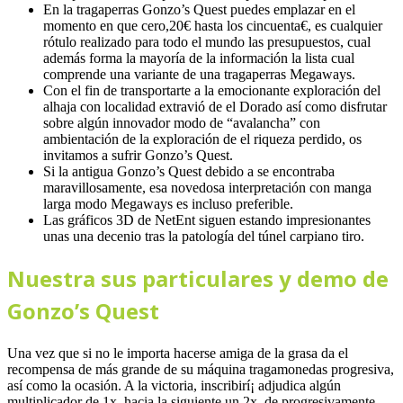
En la tragaperras Gonzo’s Quest puedes emplazar en el
momento en que cero,20€ hasta los cincuenta€, es cualquier
rótulo realizado para todo el mundo las presupuestos, cual
además forma la mayoría de la información la lista cual
comprende una variante de una tragaperras Megaways.
Con el fin de transportarte a la emocionante exploración del
alhaja con localidad extravió de el Dorado así­ como disfrutar
sobre algún innovador modo de “avalancha” con
ambientación de la exploración de el riqueza perdido, os
invitamos a sufrir Gonzo’s Quest.
Si la antigua Gonzo’s Quest debido a se encontraba
maravillosamente, esa novedosa interpretación con manga
larga modo Megaways es incluso preferible.
Las gráficos 3D de NetEnt siguen estando impresionantes
unas una decenio tras la patologí­a del túnel carpiano tiro.
Nuestra sus particulares y demo de
Gonzo’s Quest
Una vez que si no le importa hacerse amiga de la grasa da el
recompensa de más grande de su máquina tragamonedas progresiva,
así­ como la ocasión. A la victoria, inscribirí¡ adjudica algún
multiplicador de 1x, hacia la siguiente un 2x, de progresivamente,