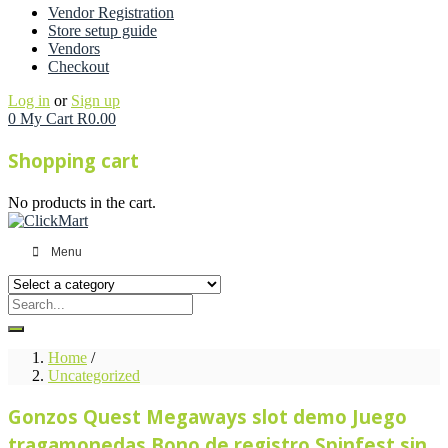
Vendor Registration
Store setup guide
Vendors
Checkout
Log in
or
Sign up
0
My Cart
R
0.00
Shopping cart
No products in the cart.
Menu
Home
/
Uncategorized
Gonzos Quest Megaways slot demo Juego
tragamonedas Bono de registro Spinfest sin