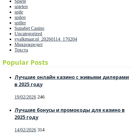
Spiele
spielen
spile
spilen
spiller
Supabet Casino
Uncategorized
vvalkmaar.nl_20260114_170204
Микрокредит
Текста
Popular Posts
Лучшие онлайн казино с живыми дилерами
в 2025 году
Posted
19/02/2026
246
on
Лучшие бонусы и промокоды для казино в
2025 году
Posted
14/02/2026
314
on