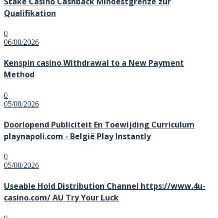
Stake Casino Cashback Mindestgrenze zur
Qualifikation
0
Posted
06/08/2026
on
Kenspin casino Withdrawal to a New Payment
Method
0
Posted
05/08/2026
on
Doorlopend Publiciteit En Toewijding Curriculum
playnapoli.com ◦ België Play Instantly
0
Posted
05/08/2026
on
Useable Hold Distribution Channel https://www.4u-
casino.com/ AU Try Your Luck