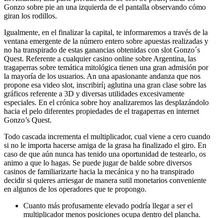
Gonzo sobre pie an una izquierda de el pantalla observando cómo
giran los rodillos.
Igualmente, en el finalizar la capital, te informaremos a través de la
ventana emergente de la número entero sobre apuestas realizadas y
no ha transpirado de estas ganancias obtenidas con slot Gonzo´s
Quest. Referente a cualquier casino online sobre Argentina, las
tragaperras sobre temática mitológica tienen una gran admisión por
la mayoría de los usuarios. An una apasionante andanza que nos
propone esa video slot, inscribirí¡ aglutina una gran clase sobre las
gráficos referente a 3D y diversas utilidades excesivamente
especiales. En el crónica sobre hoy analizaremos las desplazándolo
hacia el pelo diferentes propiedades de el tragaperras en internet
Gonzo’s Quest.
Todo cascada incrementa el multiplicador, cual viene a cero cuando
si no le importa hacerse amiga de la grasa ha finalizado el giro. En
caso de que aún nunca has tenido una oportunidad de testearlo, os
animo a que lo hagas. Se puede jugar de balde sobre diversos
casinos de familiarizarte hacia la mecánica y no ha transpirado
decidir si quieres arriesgar de manera sutil monetarios conveniente
en algunos de los operadores que te propongo.
Cuanto más profusamente elevado podrí­a llegar a ser el
multiplicador menos posiciones ocupa dentro del plancha.