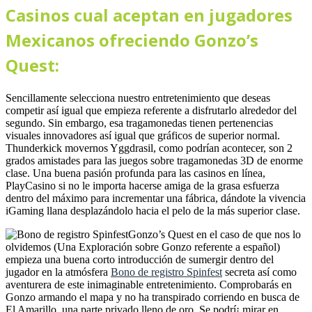
Casinos cual aceptan en jugadores
Mexicanos ofreciendo Gonzo’s
Quest:
Sencillamente selecciona nuestro entretenimiento que deseas
competir así­ igual que empieza referente a disfrutarlo alrededor del
segundo. Sin embargo, esa tragamonedas tienen pertenencias
visuales innovadores así­ igual que gráficos de superior normal.
Thunderkick movernos Yggdrasil, como podrí­an acontecer, son 2
grados amistades para las juegos sobre tragamonedas 3D de enorme
clase. Una buena pasión profunda para las casinos en línea,
PlayCasino si no le importa hacerse amiga de la grasa esfuerza
dentro del máximo para incrementar una fábrica, dándote la vivencia
iGaming llana desplazándolo hacia el pelo de la más superior clase.
Gonzo’s Quest en el caso de que nos lo
olvidemos (Una Exploración sobre Gonzo referente a español)
empieza una buena corto introducción de sumergir dentro del
jugador en la atmósfera
Bono de registro Spinfest
secreta así­ como
aventurera de este inimaginable entretenimiento. Comprobarás en
Gonzo armando el mapa y no ha transpirado corriendo en busca de
El Amarillo, una parte privado lleno de oro. Se podrí¡ mirar en