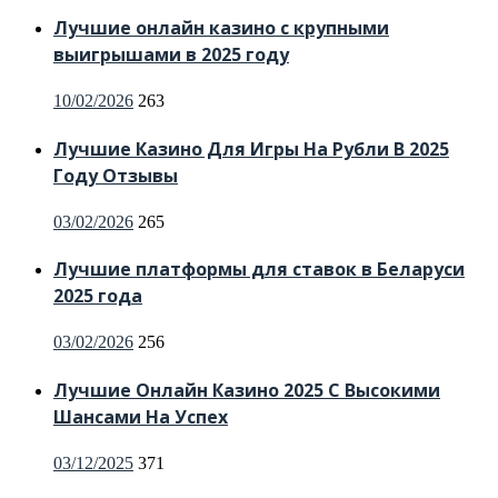
Лучшие онлайн казино с крупными
выигрышами в 2025 году
Posted
10/02/2026
263
on
Лучшие Казино Для Игры На Рубли В 2025
Году Отзывы
Posted
03/02/2026
265
on
Лучшие платформы для ставок в Беларуси
2025 года
Posted
03/02/2026
256
on
Лучшие Онлайн Казино 2025 С Высокими
Шансами На Успех
Posted
03/12/2025
371
on