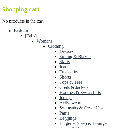
Shopping cart
No products in the cart.
Fashion
[Tabs]
Womens
Clothing
Dresses
Suiting & Blazers
Skirts
Jeans
Tracksuits
Shorts
Tops & Tees
Coats & Jackets
Hoodies & Sweatshirts
Jerseys
Activewear
Swimsuits & Cover Ups
Pants
Leggings
Lingerie, Sleep & Lounge