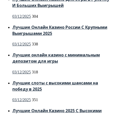
И Больших Выигрышей
Posted
03/12/2025
304
on
Лучшие Онлайн Казино России С Крупными
Выигрышами 2025
Posted
03/12/2025
338
on
Лучшие онлайн казино с минимальным
депозитом для игры
Posted
03/12/2025
318
on
Лучшие слоты с высокими шансами на
победу в 2025
Posted
03/12/2025
351
on
Лучшие Онлайн Казино 2025 С Высокими