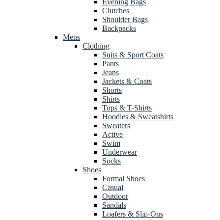
Evening Bags
Clutches
Shoulder Bags
Backpacks
Mens
Clothing
Suits & Sport Coats
Pants
Jeans
Jackets & Coats
Shorts
Shirts
Tops & T-Shirts
Hoodies & Sweatshirts
Sweaters
Active
Swim
Underwear
Socks
Shoes
Formal Shoes
Casual
Outdoor
Sandals
Loafers & Slip-Ons