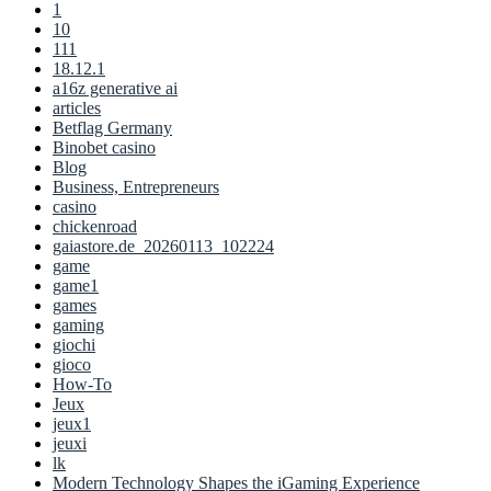
1
10
111
18.12.1
a16z generative ai
articles
Betflag Germany
Binobet casino
Blog
Business, Entrepreneurs
casino
chickenroad
gaiastore.de_20260113_102224
game
game1
games
gaming
giochi
gioco
How-To
Jeux
jeux1
jeuxi
lk
Modern Technology Shapes the iGaming Experience