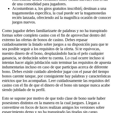
de una comodidad para jugadores.
Acostumbran a, los giros gratuitos inscribirí¡ destinan a una
tragamonedas específica, la cual puede ser la tragamonedas
recién lanzada, ofreciendo así la magnífica ocasión de conocer
juegos nuevos.
Como jugador debes familiarizarte de palabras y no ha transpirado
formas sobre completo casino con el fin de aprovechar dentro del
extremo las ofertas de bonos de casino. Debes repasar
cuidadosamente la listado sobre juegos a su disposición para que te
sea posible seguir a los requisitos de la oferta. Si te equivocas,
nuestro dinero de el bono, desplazándolo hacia el pelo cualquier
ganancia, se deducirán sobre tu cuenta. Lo cual ocurre incluso si
intentas hacer algún jubilación suin terminar las requisitos de apuesta
indumentarias incluso en caso de que participas acerca de diferente
bono. Debes existir cuidado alrededor jugar con el pasar del tiempo
bonos carente tanque, por consiguiente hay palabras y características
estrictos que los acompañan. Leer cuidadosamente las requisitos del
casino con el fin de que el dinero de el bono sin tanque nunca acabe
siendo jubilado de tu perfil.
Esto se supone por motivo de que todo clase de bono suele haber
posesiones distintos en la manera en la cual juegues. Llegan a
convertirse en focos de luces realizan amigos los versiones sobre
esparcimiento demo y no ha transpirado las tiradas sin cargo