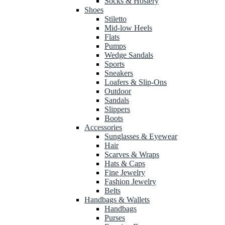
Socks & Hosiery
Shoes
Stiletto
Mid-low Heels
Flats
Pumps
Wedge Sandals
Sports
Sneakers
Loafers & Slip-Ons
Outdoor
Sandals
Slippers
Boots
Accessories
Sunglasses & Eyewear
Hair
Scarves & Wraps
Hats & Caps
Fine Jewelry
Fashion Jewelry
Belts
Handbags & Wallets
Handbags
Purses