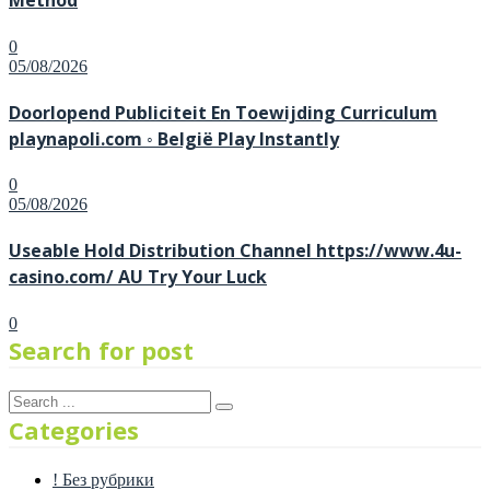
Method
0
Posted
05/08/2026
on
Doorlopend Publiciteit En Toewijding Curriculum
playnapoli.com ◦ België Play Instantly
0
Posted
05/08/2026
on
Useable Hold Distribution Channel https://www.4u-
casino.com/ AU Try Your Luck
0
Search for post
Categories
! Без рубрики