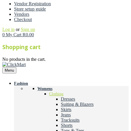
Vendor Registration
Store setup guide
Vendors
Checkout
Log in
or
Sign up
0
My Cart
R
0.00
Shopping cart
No products in the cart.
Menu
Fashion
Womens
Clothing
Dresses
Suiting & Blazers
Skirts
Jeans
Tracksuits
Shorts
Tops & Tees