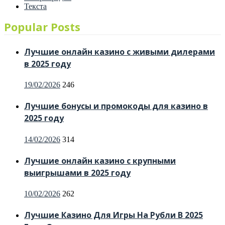
Текста
Popular Posts
Лучшие онлайн казино с живыми дилерами
в 2025 году
Posted
19/02/2026
246
on
Лучшие бонусы и промокоды для казино в
2025 году
Posted
14/02/2026
314
on
Лучшие онлайн казино с крупными
выигрышами в 2025 году
Posted
10/02/2026
262
on
Лучшие Казино Для Игры На Рубли В 2025