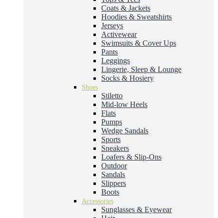
Coats & Jackets
Hoodies & Sweatshirts
Jerseys
Activewear
Swimsuits & Cover Ups
Pants
Leggings
Lingerie, Sleep & Lounge
Socks & Hosiery
Shoes
Stiletto
Mid-low Heels
Flats
Pumps
Wedge Sandals
Sports
Sneakers
Loafers & Slip-Ons
Outdoor
Sandals
Slippers
Boots
Accessories
Sunglasses & Eyewear