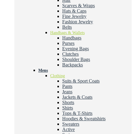
Hair
Scarves & Wraps
Hats & Caps
Fine Jewelry
Fashion Jewelry
Belts
Handbags & Wallets
Handbags
Purses
Evening Bags
Clutches
Shoulder Bags
Backpacks
Mens
Clothing
Suits & Sport Coats
Pants
Jeans
Jackets & Coats
Shorts
Shirts
Tops & T-Shirts
Hoodies & Sweatshirts
Sweaters
Active