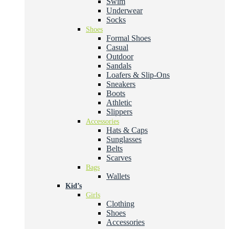
Swim
Underwear
Socks
Shoes
Formal Shoes
Casual
Outdoor
Sandals
Loafers & Slip-Ons
Sneakers
Boots
Athletic
Slippers
Accessories
Hats & Caps
Sunglasses
Belts
Scarves
Bags
Wallets
Kid’s
Girls
Clothing
Shoes
Accessories