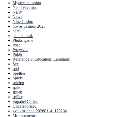
Myempire casino
Neon54 casino
NEW
News
Nine Casino
novos-casinos-2025
part1
plantclub.uk
Plinko game
Post
Pozyczki
Public
Reference & Education, Language
Sex
spel
Spellen
Spiele
spielen
spile
spilen
spiller
Supabet Casino
Uncategorized
vvalkmaar.nl_20260114_170204
Микрокредит