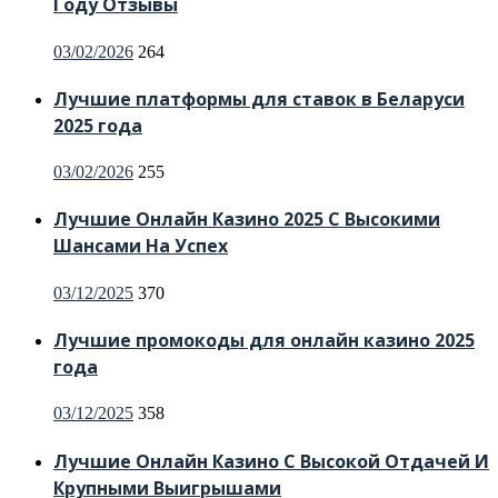
Году Отзывы
Posted
03/02/2026
264
on
Лучшие платформы для ставок в Беларуси
2025 года
Posted
03/02/2026
255
on
Лучшие Онлайн Казино 2025 С Высокими
Шансами На Успех
Posted
03/12/2025
370
on
Лучшие промокоды для онлайн казино 2025
года
Posted
03/12/2025
358
on
Лучшие Онлайн Казино С Высокой Отдачей И
Крупными Выигрышами