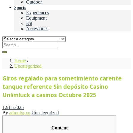
Outdoor
Sports
Experiences
Equipment
Kit
Accessories
Home
/
Uncategorized
Giros regalado para sometimiento carente
tanque referente Sin depósito Casino
Unlimluck a casinos Octubre 2025
Posted
12/11/2025
on
By
admnlxgxn
Uncategorized
Content