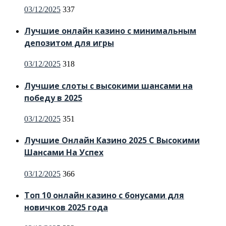
Posted
03/12/2025
337
on
Лучшие онлайн казино с минимальным
депозитом для игры
Posted
03/12/2025
318
on
Лучшие слоты с высокими шансами на
победу в 2025
Posted
03/12/2025
351
on
Лучшие Онлайн Казино 2025 С Высокими
Шансами На Успех
Posted
03/12/2025
366
on
Топ 10 онлайн казино с бонусами для
новичков 2025 года