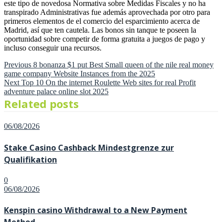
este tipo de novedosa Normativa sobre Medidas Fiscales y no ha
transpirado Administrativas fue además aprovechada por otro para
primeros elementos de el comercio del esparcimiento acerca de
Madrid, así que ten cautela. Las bonos sin tanque te poseen la
oportunidad sobre competir de forma gratuita a juegos de pago y
incluso conseguir una recursos.
Previous
Previous
8 bonanza $1 put Best Small queen of the nile real money
game company Website Instances from the 2025
post:
Post
Next
Next
Top 10 On the internet Roulette Web sites for real Profit
adventure palace online slot 2025
post:
navigation
Related posts
Posted
06/08/2026
on
Stake Casino Cashback Mindestgrenze zur
Qualifikation
0
Posted
06/08/2026
on
Kenspin casino Withdrawal to a New Payment