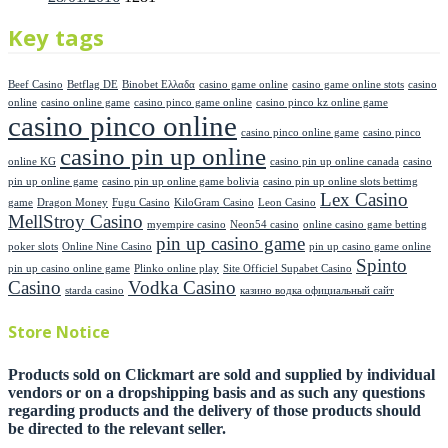
on
Key tags
Beef Casino
Betflag DE
Binobet Ελλαδα
casino game online
casino game online stots
casino
online
casino online game
casino pinco game online
casino pinco kz online game
casino pinco online
casino pinco online game
casino pinco
casino pin up online
online KG
casino pin up online canada
casino
pin up online game
casino pin up online game bolivia
casino pin up online slots bettimg
Lex Casino
game
Dragon Money
Fugu Casino
KiloGram Casino
Leon Casino
MellStroy Casino
myempire casino
Neon54 casino
online casino game betting
pin up casino game
poker slots
Online Nine Casino
pin up casino game online
Spinto
pin up casino online game
Plinko online play
Site Officiel Supabet Casino
Casino
Vodka Casino
starda casino
казино водка официальный сайт
Store Notice
Products sold on Clickmart are sold and supplied by individual
vendors or on a dropshipping basis and as such any questions
regarding products and the delivery of those products should
be directed to the relevant seller.