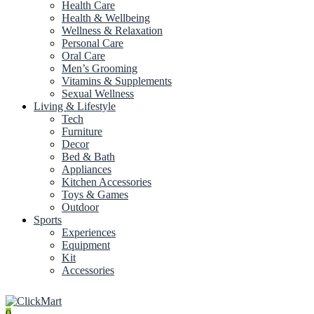
Health Care
Health & Wellbeing
Wellness & Relaxation
Personal Care
Oral Care
Men’s Grooming
Vitamins & Supplements
Sexual Wellness
Living & Lifestyle
Tech
Furniture
Decor
Bed & Bath
Appliances
Kitchen Accessories
Toys & Games
Outdoor
Sports
Experiences
Equipment
Kit
Accessories
0