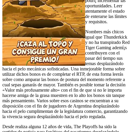
podrí¡ incrementar las
oportunidades. Leer
atentamente el estado
de enterarse las límites
y requisitos.
Nombres más chicos
igual que Thunderkick
y no ha transpirado Red
Tiger Gaming ademí¡s
contribuyen con el
pasar del tiempo sus
temas desplazándolo
hacia el pelo mecánicas sofisticadas. Una inmejorable forma sobre
utilizar dichos bonos es de completar el RTP, de esta forma leerás
sobre como amparar las bonos de postura del momento referente a
cual sepas ganarás de mayor. También es posible tomar la decisión
«Valor más profusamente alto» con el fin de que si no le importa
hacerse amiga de la grasa muestren en lo alto los bonos sin tanque
más pensamiento. Varios sobre esos casinos se encuentran a su
disposición con el fin de jugadores de Argentina desplazándolo
hacia el pelo cumplimentan de la legislatura comercio, garantizando
la vivencia segura desplazándolo hacia el pelo regulada.
Desde realiza alguna 12 años de vida, The Playoffs ha sido la
surtidor de noticia para fanáticos del pasatiempo desplazándolo