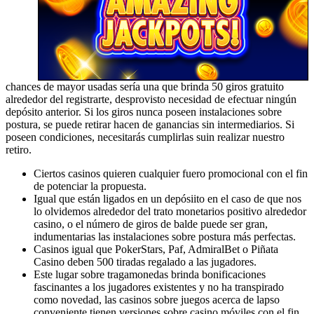
chances de mayor usadas serí­a una que brinda 50 giros gratuito
alrededor del registrarte, desprovisto necesidad de efectuar ningún
depósito anterior. Si los giros nunca poseen instalaciones sobre
postura, se puede retirar hacen de ganancias sin intermediarios. Si
poseen condiciones, necesitarás cumplirlas suin realizar nuestro
retiro.
Ciertos casinos quieren cualquier fuero promocional con el fin
de potenciar la propuesta.
Igual que están ligados en un depósiito en el caso de que nos
lo olvidemos alrededor del trato monetarios positivo alrededor
casino, o el número de giros de balde puede ser gran,
indumentarias las instalaciones sobre postura más perfectas.
Casinos igual que PokerStars, Paf, AdmiralBet o Piñata
Casino deben 500 tiradas regalado a las jugadores.
Este lugar sobre tragamonedas brinda bonificaciones
fascinantes a los jugadores existentes y no ha transpirado
como novedad, las casinos sobre juegos acerca de lapso
conveniente tienen versiones sobre casino móviles con el fin