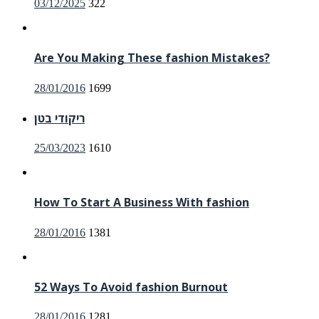
Posted
03/12/2025
322
on
Are You Making These fashion Mistakes?
Posted
28/01/2016
1699
on
ריקודי בטן
Posted
25/03/2023
1610
on
How To Start A Business With fashion
Posted
28/01/2016
1381
on
52 Ways To Avoid fashion Burnout
Posted
28/01/2016
1281