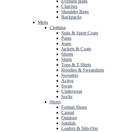
Evening Bags
Clutches
Shoulder Bags
Backpacks
Mens
Clothing
Suits & Sport Coats
Pants
Jeans
Jackets & Coats
Shorts
Shirts
Tops & T-Shirts
Hoodies & Sweatshirts
Sweaters
Active
Swim
Underwear
Socks
Shoes
Formal Shoes
Casual
Outdoor
Sandals
Loafers & Slip-Ons