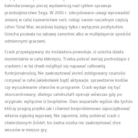
kalendarzowego pieczę wydawniczą nad cyklem sprawuje
przedsiębiorstwo Sega. W 2010 r. zdecydowano uwagi wprowadzić
zmianę w całej nazewnictwie serii, robiąc swoim naczelnym częścią
człon Total War, wcześniej będący tylko i wyłącznie podtytułem.
Uciecha pozwala na zabawę samotnie albo w multiplayerze spośród
odmiennymi graczami.
Crack przywiązywany do instalatora powoduje, iż uciecha działa
momentalnie w całej kliknięciu. Trzeba pobrać wersję pochodzące z
crackiem i w tej chwili mógłbyś się napawać całkowitą
funkcjonalnością. Nie zaakceptować jesteś zobligowany czujności
rozrywać w całej jakiekolwiek bądź aktywacje, sprawdzenie kodów
czy wyszukiwanie otworów w programie. Crack wydaje się być
skoncentrowany, dlatego całokształt operuje wówczas gdy po
oryginale, wyłącznie iż bezpłatnie. Owo wspaniałe wyjście dla tychże,
którzy pragną prędko jak i również bezproblemowo zapoczątkować
własna egipską wyprawę. Nie zapomnij, żeby pobierać crack z
stwierdzonych źródeł, bo żadna osoba nie zaakceptować chce
wirusów w miejsce gry.