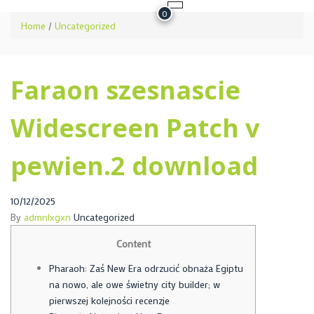
0
Home
/
Uncategorized
Faraon szesnascie
Widescreen Patch v
pewien.2 download
10/12/2025
By
admnlxgxn
Uncategorized
Content
Pharaoh: Zaś New Era odrzucić obnaża Egiptu
na nowo, ale owe świetny city builder; w
pierwszej kolejności recenzje