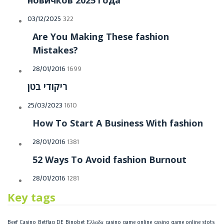
03/12/2025
322
Are You Making These fashion
Mistakes?
28/01/2016
1699
ריקודי בטן
25/03/2023
1610
How To Start A Business With fashion
28/01/2016
1381
52 Ways To Avoid fashion Burnout
28/01/2016
1281
Key tags
Beef Casino
Betflag DE
Binobet Ελλαδα
casino game online
casino game online stots