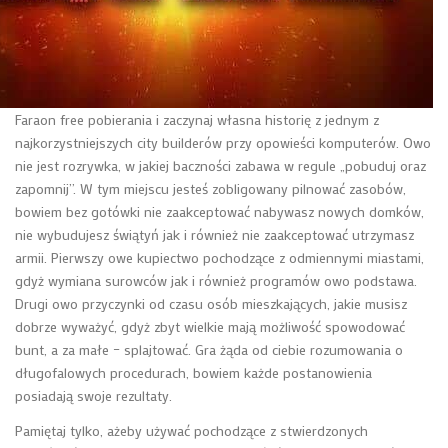
Faraon free pobierania i zaczynaj własna historię z jednym z
najkorzystniejszych city builderów przy opowieści komputerów. Owo
nie jest rozrywka, w jakiej baczności zabawa w regule „pobuduj oraz
zapomnij”. W tym miejscu jesteś zobligowany pilnować zasobów,
bowiem bez gotówki nie zaakceptować nabywasz nowych domków,
nie wybudujesz świątyń jak i również nie zaakceptować utrzymasz
armii. Pierwszy owe kupiectwo pochodzące z odmiennymi miastami,
gdyż wymiana surowców jak i również programów owo podstawa.
Drugi owo przyczynki od czasu osób mieszkających, jakie musisz
dobrze wyważyć, gdyż zbyt wielkie mają możliwość spowodować
bunt, a za małe – splajtować. Gra żąda od ciebie rozumowania o
długofalowych procedurach, bowiem każde postanowienia
posiadają swoje rezultaty.
Pamiętaj tylko, ażeby używać pochodzące z stwierdzonych