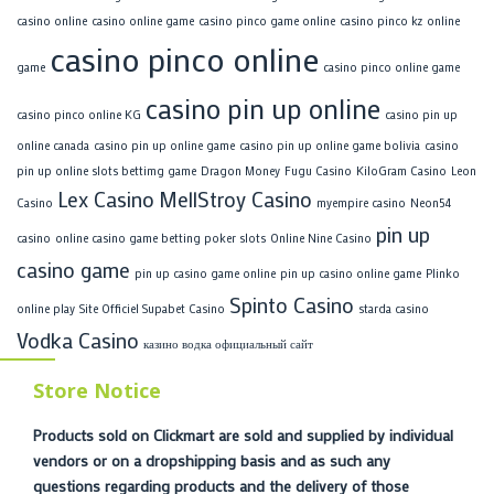
casino online
casino online game
casino pinco game online
casino pinco kz online
casino pinco online
game
casino pinco online game
casino pin up online
casino pinco online KG
casino pin up
online canada
casino pin up online game
casino pin up online game bolivia
casino
pin up online slots bettimg game
Dragon Money
Fugu Casino
KiloGram Casino
Leon
Lex Casino
MellStroy Casino
Casino
myempire casino
Neon54
pin up
casino
online casino game betting poker slots
Online Nine Casino
casino game
pin up casino game online
pin up casino online game
Plinko
Spinto Casino
online play
Site Officiel Supabet Casino
starda casino
Vodka Casino
казино водка официальный сайт
Store Notice
Products sold on Clickmart are sold and supplied by individual
vendors or on a dropshipping basis and as such any
questions regarding products and the delivery of those