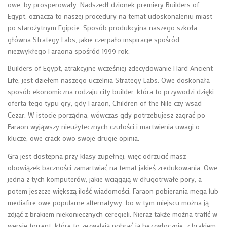
owe, by prosperowały. Nadszedł dzionek premiery Builders of
Egypt, oznacza to naszej procedury na temat udoskonaleniu miast
po starożytnym Egipcie. Sposób produkcyjna naszego szkoła
główna Strategy Labs, jakie czerpało inspiracje spośród
niezwykłego Faraona spośród 1999 rok.
Builders of Egypt, atrakcyjne wcześniej zdecydowanie Hard Ancient
Life, jest dziełem naszego uczelnia Strategy Labs. Owe doskonała
sposób ekonomiczna rodzaju city builder, która to przywodzi dzięki
oferta tego typu gry, gdy Faraon, Children of the Nile czy wsad
Cezar. W istocie porządna, wówczas gdy potrzebujesz zagrać po
Faraon wyjąwszy nieużytecznych czułości i martwienia uwagi o
klucze, owe crack owo swoje drugie opinia.
Gra jest dostępna przy klasy zupełnej, więc odrzucić masz
obowiązek baczności zamartwiać na temat jakieś zredukowania. Owe
jedna z tych komputerów, jakie wciągają w długotrwałe pory, a
potem jeszcze większą ilość wiadomości. Faraon pobierania mega lub
mediafire owe popularne alternatywy, bo w tym miejscu można ją
zdjąć z brakiem niekoniecznych ceregieli. Nieraz także można trafić w
wersje torrent, które to zezwalają pobrać ją bezzwłocznie, z brakiem