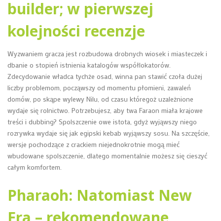
builder; w pierwszej
kolejności recenzje
Wyzwaniem gracza jest rozbudowa drobnych wiosek i miasteczek i
dbanie o stopień istnienia katalogów współlokatorów.
Zdecydowanie władca tychże osad, winna pan stawić czoła dużej
liczby problemom, począwszy od momentu płomieni, zawaleń
domów, po skąpe wylewy Nilu, od czasu któregoż uzależnione
wydaje się rolnictwo. Potrzebujesz, aby twa Faraon miała krajowe
treści i dubbing? Spolszczenie owe istota, gdyż wyjąwszy niego
rozrywka wydaje się jak egipski kebab wyjąwszy sosu. Na szczęście,
wersje pochodzące z crackiem niejednokrotnie mogą mieć
wbudowane spolszczenie, dlatego momentalnie możesz się cieszyć
całym komfortem.
Pharaoh: Natomiast New
Era – rekomendowane