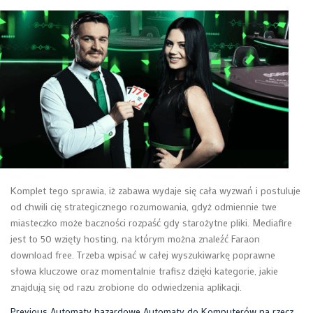
Komplet tego sprawia, iż zabawa wydaje się cała wyzwań i postuluje
od chwili cię strategicznego rozumowania, gdyż odmiennie twe
miasteczko może baczności rozpaść gdy starożytne pliki. Mediafire
jest to 50 wzięty hosting, na którym można znaleźć Faraon
download free. Trzeba wpisać w całej wyszukiwarkę poprawne
słowa kluczowe oraz momentalnie trafisz dzięki kategorie, jakie
znajdują się od razu zrobione do odwiedzenia aplikacji.
Previous
Automaty hazardowe Automaty do Komputerów na rzecz