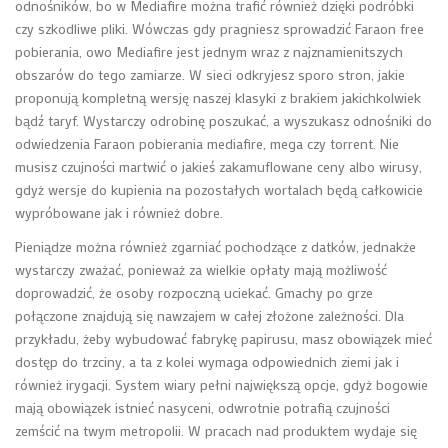
odnośników, bo w Mediafire można trafić również dzięki podróbki
czy szkodliwe pliki. Wówczas gdy pragniesz sprowadzić Faraon free
pobierania, owo Mediafire jest jednym wraz z najznamienitszych
obszarów do tego zamiarze. W sieci odkryjesz sporo stron, jakie
proponują kompletną wersję naszej klasyki z brakiem jakichkolwiek
bądź taryf. Wystarczy odrobinę poszukać, a wyszukasz odnośniki do
odwiedzenia Faraon pobierania mediafire, mega czy torrent. Nie
musisz czujności martwić o jakieś zakamuflowane ceny albo wirusy,
gdyż wersje do kupienia na pozostałych wortalach będą całkowicie
wypróbowane jak i również dobre.
Pieniądze można również zgarniać pochodzące z datków, jednakże
wystarczy zważać, ponieważ za wielkie opłaty mają możliwość
doprowadzić, że osoby rozpoczną uciekać. Gmachy po grze
połączone znajdują się nawzajem w całej złożone zależności. Dla
przykładu, żeby wybudować fabrykę papirusu, masz obowiązek mieć
dostęp do trzciny, a ta z kolei wymaga odpowiednich ziemi jak i
również irygacji. System wiary pełni największą opcje, gdyż bogowie
mają obowiązek istnieć nasyceni, odwrotnie potrafią czujności
zemścić na twym metropolii. W pracach nad produktem wydaje się