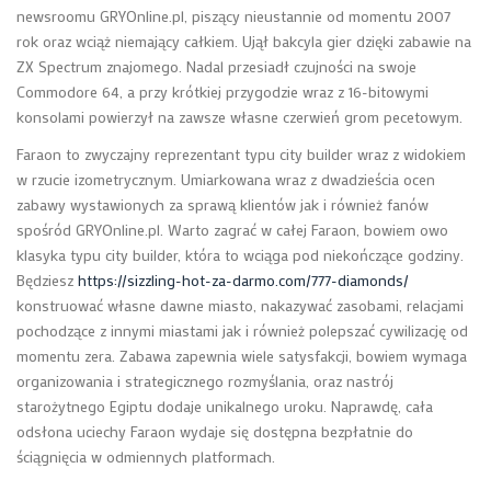
newsroomu GRYOnline.pl, piszący nieustannie od momentu 2007
rok oraz wciąż niemający całkiem. Ujął bakcyla gier dzięki zabawie na
ZX Spectrum znajomego. Nadal przesiadł czujności na swoje
Commodore 64, a przy krótkiej przygodzie wraz z 16-bitowymi
konsolami powierzył na zawsze własne czerwień grom pecetowym.
Faraon to zwyczajny reprezentant typu city builder wraz z widokiem
w rzucie izometrycznym. Umiarkowana wraz z dwadzieścia ocen
zabawy wystawionych za sprawą klientów jak i również fanów
spośród GRYOnline.pl. Warto zagrać w całej Faraon, bowiem owo
klasyka typu city builder, która to wciąga pod niekończące godziny.
Będziesz
https://sizzling-hot-za-darmo.com/777-diamonds/
konstruować własne dawne miasto, nakazywać zasobami, relacjami
pochodzące z innymi miastami jak i również polepszać cywilizację od
momentu zera. Zabawa zapewnia wiele satysfakcji, bowiem wymaga
organizowania i strategicznego rozmyślania, oraz nastrój
starożytnego Egiptu dodaje unikalnego uroku. Naprawdę, cała
odsłona uciechy Faraon wydaje się dostępna bezpłatnie do
ściągnięcia w odmiennych platformach.