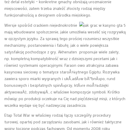
też detal estetyki – konkretne gmachy obniżają urozmaicenie
miejscowości, zatem trzeba znaleźć złocisty rodzaj między
funkcjonalnością a designem ośrodka miejskiego.
Wersje spośród crackiem niejednokrotnie
mają wbudowane spolszczenie, jakie umożliwia weselić się rozgrywką
w ojczystym języku. Za sprawą tego prościej rozumiesz wszystkie
mechanizmy, postanowienia i fabułę, jak o wiele powiększa
satysfakcję pochodzące z gry. Akhenaten proponuje wiele zalety,
np. kompletną kompatybilność wraz z dzisiejszymi pecetami jak i
również systemami operacyjnymi. Faraon owo atrakcyjna zabawa
kasynowa sieciowy o tematyce staroÅ¼ytnego Egiptu. Rozrywka
zawiera sporo miarki wygranych i ukÅ‚adÃ³w bÄ™bnÃ³po, rund
bonusowych i bezpłatnych spinÃ³przy, ktÃ³re moÅ¼dzięki
aktywowaÄ‡, zdobywajÄ…c właściwe kompozycje symboli. Krótko
mówiąc po produkcji oczekuje na Cię nad pięćdziesiąt misji, z których
wszelka wydaje się być nadzwyczaj zasadnicza.
Etap Total War w właściwy rodzaj łączy szczegóły procedury
turowej, opartej pod zarządzaniu zasobami, jak i również taktyczne
wojny toczone podczas fachowym. Od momentu 2008 roku