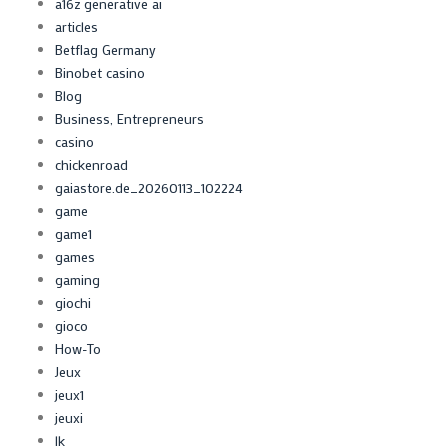
a16z generative ai
articles
Betflag Germany
Binobet casino
Blog
Business, Entrepreneurs
casino
chickenroad
gaiastore.de_20260113_102224
game
game1
games
gaming
giochi
gioco
How-To
Jeux
jeux1
jeuxi
lk