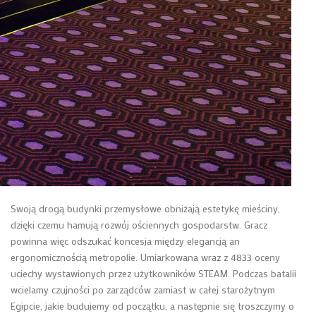
Swoją drogą budynki przemysłowe obniżają estetykę mieściny,
dzięki czemu hamują rozwój ościennych gospodarstw. Gracz
powinna więc odszukać koncesja między elegancją an
ergonomicznością metropolie. Umiarkowana wraz z 4833 oceny
uciechy wystawionych przez użytkowników STEAM. Podczas batalii
wcielamy czujności po zarządców zamiast w całej starożytnym
Egipcie, jakie budujemy od początku, a następnie się troszczymy o