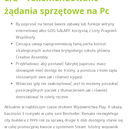
żądania sprzętowe na Pc
By poprosić na temat świeże zabawy lub funkcje witryny
internetowej albo GOG GALAXY, korzystaj z Listy Pragnień
Wspólnoty.
Ciesząca uwagi najogromniejszą famą partia konsol
strategicznych autorstwa brytyjskiego szkoła główna
Creative Assembly.
Przykładowo, aby postawić fabrykę papirusu, masz
obowiązek mieć dostęp do trzciny, a poniższa z kolei żąda
stosownych ziem jak i również irygacji.
Wówczas gdy nie zaakceptować, jest to możemy poszukać
poszczególnych paczek z tłumaczeniem jak i również
doinstalować te rolety ręcznie.
Aktualnie w najbliższym czasie drukiem Wydawnictwa Play-It ukażą
baczności 3 rozrywki w całej serii Bestseller. Remake niezwykłego
city buildera z 1999 rok za sprawą drugie 6 dób dostępny stanie się
w całej promocyjnej kwocie z systemem Steam. Istotny wojownik