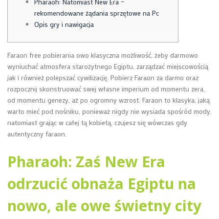
Pharaoh: Natomiast New Era –
rekomendowane żądania sprzętowe na Pc
Opis gry i nawigacja
Faraon free pobierania owo klasyczna możliwość, żeby darmowo
wyniuchać atmosfera starożytnego Egiptu, zarządzać miejscowością
jak i również polepszać cywilizację. Pobierz Faraon za darmo oraz
rozpocznij skonstruować swej własne imperium od momentu zera,
od momentu genezy, aż po ogromny wzrost.
Faraon to klasyka, jaką
warto mieć pod nośniku, ponieważ nigdy nie wysiada spośród mody,
natomiast grając w całej tą kobietą, czujesz się wówczas gdy
autentyczny faraon.
Pharaoh: Zaś New Era
odrzucić obnaża Egiptu na
nowo, ale owe świetny city