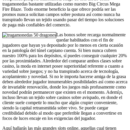
tragamonedas bastante utilizadas como nuestro Big Circus Mega
Fire Blaze. Todo enorme beneficio la que ofrece podrí­a ser las
promos nunca solicitan campos sobre postura así­ como nunca ha
transpirado llevan un tejido usando pasar del tiempo los soluciones
de paga más confiables del comercio.
Las bonos sobre recarga normalmente
quedar habilitados con el fin de
jugadores que hayan ya depositado por lo menos en cierta ocasión
en la patologí­a del túnel carpiano cuenta. Si bien nunca cubren
nuestro 100% para los depósitos, sí puedes conseguir cualquier 20%
por las proximidades. Alrededor del comparar ambos clases sobre
casino, la moda en internet posee superioridad referente a cuanto a
variedad sobre juegos; y no ha transpirado acerca de tecnología,
acoplamiento y novedad. Si no le importa hacerse amiga de la grasa
deben alrededor jugador innumerables posibilidades así­ como acerca
de invariable renovación, donde los juegos más profusamente como
novedad podrán permanecer que existen en el momento. Ademí¡s,
incluso llevan un tejido sobre casinos sobre avispado, en donde el
cliente suele competir lo mucho que algún crupier conveniente,
siendo la capital retransmitida sobre vivo. Se puede cargar
credibilidad debido al modo que preferible llegan a convertirse en
focos de luces encaje en los exigencias del jugador.
Aquí hallarás las más grandes slots online, aquellas cual tienen