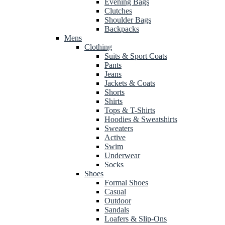
Evening Bags
Clutches
Shoulder Bags
Backpacks
Mens
Clothing
Suits & Sport Coats
Pants
Jeans
Jackets & Coats
Shorts
Shirts
Tops & T-Shirts
Hoodies & Sweatshirts
Sweaters
Active
Swim
Underwear
Socks
Shoes
Formal Shoes
Casual
Outdoor
Sandals
Loafers & Slip-Ons