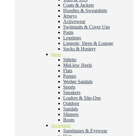
Coats & Jackets
Hoodies & Sweatshirts
Jerseys
Activewear
Swimsuits & Cover Ups
Pants
Leggings
Lingerie, Sleep & Lounge
Socks & Hosiery
Shoes
Stiletto
Mid-low Heels
Flats
Pumps
Wedge Sandals
Sports
Sneakers
Loafers & Slip-Ons
Outdoor
Sandals
Slippers
Boots
Accessories
Sunglasses & Eyewear