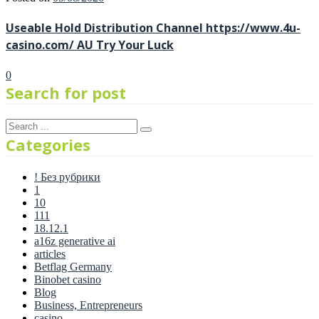
Useable Hold Distribution Channel https://www.4u-
casino.com/ AU Try Your Luck
0
Search for post
Categories
! Без рубрики
1
10
111
18.12.1
a16z generative ai
articles
Betflag Germany
Binobet casino
Blog
Business, Entrepreneurs
casino