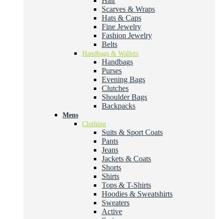
Hair
Scarves & Wraps
Hats & Caps
Fine Jewelry
Fashion Jewelry
Belts
Handbags & Wallets
Handbags
Purses
Evening Bags
Clutches
Shoulder Bags
Backpacks
Mens
Clothing
Suits & Sport Coats
Pants
Jeans
Jackets & Coats
Shorts
Shirts
Tops & T-Shirts
Hoodies & Sweatshirts
Sweaters
Active