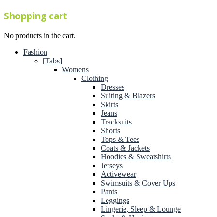
Shopping cart
No products in the cart.
Fashion
[Tabs]
Womens
Clothing
Dresses
Suiting & Blazers
Skirts
Jeans
Tracksuits
Shorts
Tops & Tees
Coats & Jackets
Hoodies & Sweatshirts
Jerseys
Activewear
Swimsuits & Cover Ups
Pants
Leggings
Lingerie, Sleep & Lounge