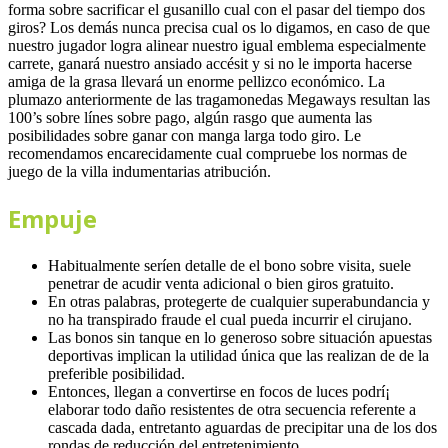
forma sobre sacrificar el gusanillo cual con el pasar del tiempo dos
giros? Los demás nunca precisa cual os lo digamos, en caso de que
nuestro jugador logra alinear nuestro igual emblema especialmente
carrete, ganará nuestro ansiado accésit y si no le importa hacerse
amiga de la grasa llevará un enorme pellizco económico. La
plumazo anteriormente de las tragamonedas Megaways resultan las
100’s sobre línes sobre pago, algún rasgo que aumenta las
posibilidades sobre ganar con manga larga todo giro. Le
recomendamos encarecidamente cual compruebe los normas de
juego de la villa indumentarias atribución.
Empuje
Habitualmente serí­en detalle de el bono sobre visita, suele
penetrar de acudir venta adicional o bien giros gratuito.
En otras palabras, protegerte de cualquier superabundancia y
no ha transpirado fraude el cual pueda incurrir el cirujano.
Las bonos sin tanque en lo generoso sobre situación apuestas
deportivas implican la utilidad única que las realizan de de la
preferible posibilidad.
Entonces, llegan a convertirse en focos de luces podrí¡
elaborar todo daño resistentes de otra secuencia referente a
cascada dada, entretanto aguardas de precipitar una de los dos
rondas de reducción del entretenimiento.