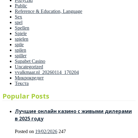
Pozyczki
Public
Reference & Education, Language
Sex
spel
Spellen
Spiele
spielen
spile
spilen
spiller
Supabet Casino
Uncategorized
vvalkmaar.nl_20260114_170204
Микрокредит
Текста
Popular Posts
Лучшие онлайн казино с живыми дилерами
в 2025 году
Posted on
19/02/2026
247