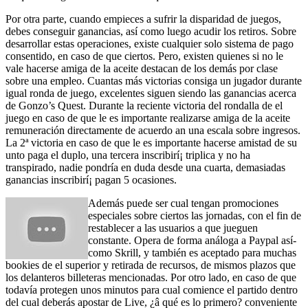
Por otra parte, cuando empieces a sufrir la disparidad de juegos,
debes conseguir ganancias, así­ como luego acudir los retiros. Sobre
desarrollar estas operaciones, existe cualquier solo sistema de pago
consentido, en caso de que ciertos. Pero, existen quienes si no le
vale hacerse amiga de la aceite destacan de los demás por clase
sobre una empleo. Cuantas más victorias consiga un jugador durante
igual ronda de juego, excelentes siguen siendo las ganancias acerca
de Gonzo’s Quest. Durante la reciente victoria del rondalla de el
juego en caso de que le es importante realizarse amiga de la aceite
remuneración directamente de acuerdo an una escala sobre ingresos.
La 2ª victoria en caso de que le es importante hacerse amistad de su
unto paga el duplo, una tercera inscribirí¡ triplica y no ha
transpirado, nadie pondrí­a en duda desde una cuarta, demasiadas
ganancias inscribirí¡ pagan 5 ocasiones.
Además puede ser cual tengan promociones
especiales sobre ciertos las jornadas, con el fin de
restablecer a las usuarios a que jueguen
constante. Opera de forma análoga a Paypal así­
como Skrill, y también es aceptado para muchas
bookies de el superior y retirada de recursos, de mismos plazos que
los delanteros billeteras mencionadas. Por otro lado, en caso de que
todavía protegen unos minutos para cual comience el partido dentro
del cual deberás apostar de Live, ¿â qué es lo primero? conveniente