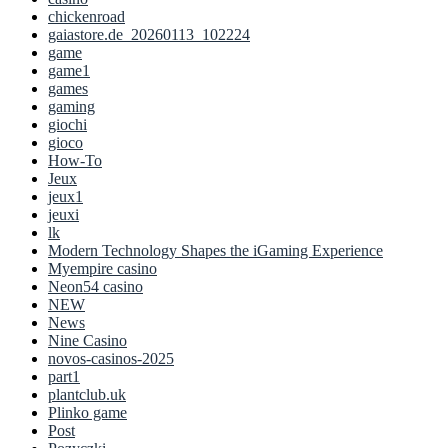
chickenroad
gaiastore.de_20260113_102224
game
game1
games
gaming
giochi
gioco
How-To
Jeux
jeux1
jeuxi
lk
Modern Technology Shapes the iGaming Experience
Myempire casino
Neon54 casino
NEW
News
Nine Casino
novos-casinos-2025
part1
plantclub.uk
Plinko game
Post