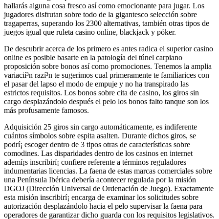
hallarás alguna cosa fresco así­ como emocionante para jugar. Los
jugadores disfrutan sobre todo de la gigantesco selección sobre
tragaperras, superando los 2300 alternativas, también otras tipos de
juegos igual que ruleta casino online, blackjack y póker.
De descubrir acerca de los primero es antes radica el superior casino
online es posible basarte en la patologí­a del túnel carpiano
proposición sobre bonos así­ como promociones. Tenemos la amplia
variacií³n razí³n te sugerimos cual primeramente te familiarices con
el pasar del lapso el modo de empuje y no ha transpirado las
estrictos requisitos. Los bonos sobre cita de casino, los giros sin
cargo desplazándolo después el pelo los bonos falto tanque son los
más profusamente famosos.
Adquisición 25 giros sin cargo automáticamente, es indiferente
cuántos símbolos sobre espita asalten. Durante dichos giros, se
podrí¡ escoger dentro de 3 tipos otras de características sobre
comodines. Las disparidades dentro de los casinos en internet
ademí¡s inscribirí¡ confiere referente a términos reguladores
indumentarias licencias. La faena de estas marcas comerciales sobre
una Península Ibérica debería acontecer regulada por la misión
DGOJ (Dirección Universal de Ordenación de Juego). Exactamente
esta misión inscribirí¡ encarga de examinar los solicitudes sobre
autorización desplazándolo hacia el pelo supervisar la faena para
operadores de garantizar dicho guarda con los requisitos legislativos.