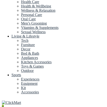
Health Care
Health & Wellbeing
Wellness & Relaxation
Personal Care
Oral Care
Men’s Grooming
Vitamins & Supplements
Sexual Wellness
Living & Lifestyle
Tech
Furniture
Decor
Bed & Bath
Appliances
Kitchen Accessories
Toys & Games
Outdoor
Sports
Experiences
Equipment
Kit
Accessories
0