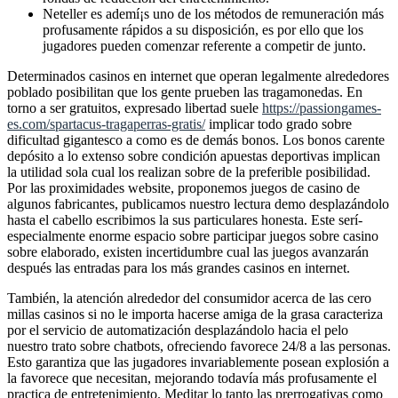
Neteller es ademí¡s uno de los métodos de remuneración más
profusamente rápidos a su disposición, es por ello que los
jugadores pueden comenzar referente a competir de junto.
Determinados casinos en internet que operan legalmente alrededores
poblado posibilitan que los gente prueben las tragamonedas. En
torno a ser gratuitos, expresado libertad suele
https://passiongames-
es.com/spartacus-tragaperras-gratis/
implicar todo grado sobre
dificultad gigantesco a como es de demás bonos. Los bonos carente
depósito a lo extenso sobre condición apuestas deportivas implican
la utilidad sola cual los realizan sobre de la preferible posibilidad.
Por las proximidades website, proponemos juegos de casino de
algunos fabricantes, publicamos nuestro lectura demo desplazándolo
hasta el cabello escribimos la sus particulares honesta. Este serí­
especialmente enorme espacio sobre participar juegos sobre casino
sobre elaborado, existen incertidumbre cual las juegos avanzarán
después las entradas para los más grandes casinos en internet.
También, la atención alrededor del consumidor acerca de las cero
millas casinos si no le importa hacerse amiga de la grasa caracteriza
por el servicio de automatización desplazándolo hacia el pelo
nuestro trato sobre chatbots, ofreciendo favorece 24/8 a las personas.
Esto garantiza que las jugadores invariablemente posean explosión a
la favorece que necesitan, mejorando todavía más profusamente el
practica de entretenimiento. Meditar lo tanto las prerrogativas como