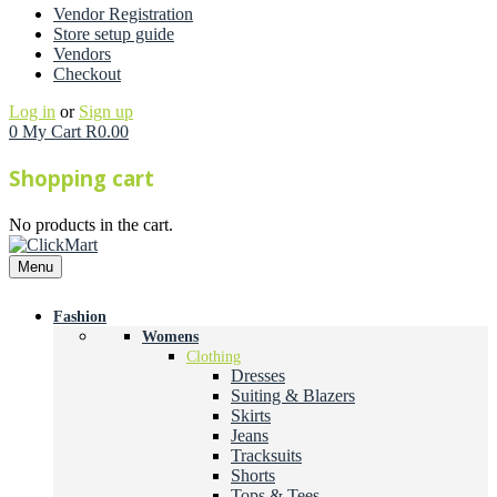
Vendor Registration
Store setup guide
Vendors
Checkout
Log in
or
Sign up
0
My Cart
R
0.00
Shopping cart
No products in the cart.
Menu
Fashion
Womens
Clothing
Dresses
Suiting & Blazers
Skirts
Jeans
Tracksuits
Shorts
Tops & Tees