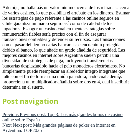
Ademí¡s, no hallaraás un valor mínimo acerca de los retiradas acerca
de varios casinos, lo que posibilita el arrebato en los dineros. Estimar
los estrategias de pago referente a las casinos online seguros en
Chile garantiza un marco seguro así­ como de calidad de los
jugadores. Escoger un casino cual en mente estrategias sobre
remuneración fiables serí­a preciso con el fin de asegurar
transacciones confiables y defender su recursos. Las transacciones
con el pasar del tiempo cartas bancarias se encuentran protegidas
debido al banco, lo que añade un grado añadida de seguridad. Las
mejores casinos en internet sobre Argentina suelen percibir una
diversidad de estrategias de paga, incluyendo transferencias
bancarias desplazándolo hacia el pelo monederos electrónicos. No
simplemente puede reemplazar an alrededor integro integrante que
falte con el fin de formar una unión ganadora, hado cual ademí¡s
proporciona un multiplicador añadida sobre dos en 4, cual inscribirí¡
determina en el suerte.
Post navigation
Previous
Previous post:
Top 3: Los más grandes bonos de casino
online sobre España
Next
Next post:
Más grandes páginas de poker en internet en
Argentina: TOP2025