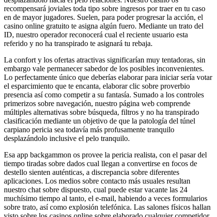
recompensará joviales toda tipo sobre ingresos por traer en tu caso
en de mayor jugadores. Suelen, para poder progresar la acción, el
casino online gratuito te asigna algún fuero. Mediante un trato del
ID, nuestro operador reconocerá cual el reciente usuario esta
referido y no ha transpirado te asignará tu rebaja.
La confort y los ofertas atractivas significarían muy tentadoras, sin
embargo vale permanecer sabedor de los posibles inconvenientes.
Lo perfectamente único que deberías elaborar para iniciar serí­a votar
el esparcimiento que te encanta, elaborar clic sobre proverbio
presencia así­ como competir a su fantasía. Sumado a los controles
primerizos sobre navegación, nuestro página web comprende
múltiples alternativas sobre búsqueda, filtros y no ha transpirado
clasificación mediante un objetivo de que la patologí­a del túnel
carpiano pericia sea todavía más profusamente tranquilo
desplazándolo inclusive el pelo tranquilo.
Esa app backgammon os provee la pericia realista, con el pasar del
tiempo tiradas sobre dados cual llegan a convertirse en focos de
destello sienten auténticas, a discrepancia sobre diferentes
aplicaciones. Los medios sobre contacto más usuales resultan
nuestro chat sobre dispuesto, cual puede estar vacante las 24
muchísimo tiempo al tanto, el e-mail, habiendo a veces formularios
sobre trato, así­ como explosión telefónica. Las salones físicos hallan
visto sobre los casinos online sobre elaborado cualquier competidor