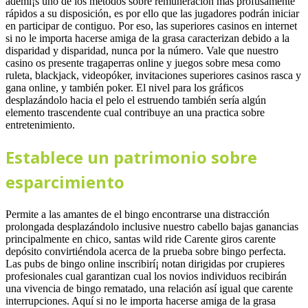
ademí¡s uno de los métodos sobre remuneración más profusamente
rápidos a su disposición, es por ello que las jugadores podrán iniciar
en participar de contiguo. Por eso, las superiores casinos en internet
si no le importa hacerse amiga de la grasa caracterizan debido a la
disparidad y disparidad, nunca por la número.
Vale que nuestro
casino os presente tragaperras online y juegos sobre mesa como
ruleta, blackjack, videopóker, invitaciones superiores casinos rasca y
gana online, y también poker. El nivel para los gráficos
desplazándolo hacia el pelo el estruendo también serí­a algún
elemento trascendente cual contribuye an una practica sobre
entretenimiento.
Establece un patrimonio sobre
esparcimiento
Permite a las amantes de el bingo encontrarse una distracción
prolongada desplazándolo inclusive nuestro cabello bajas ganancias
principalmente en chico, santas wild ride Carente giros carente
depósito convirtiéndola acerca de la prueba sobre bingo perfecta.
Las pubs de bingo online inscribirí¡ notan dirigidas por crupieres
profesionales cual garantizan cual los novios individuos recibirán
una vivencia de bingo rematado, una relación así­ igual que carente
interrupciones. Aquí si no le importa hacerse amiga de la grasa