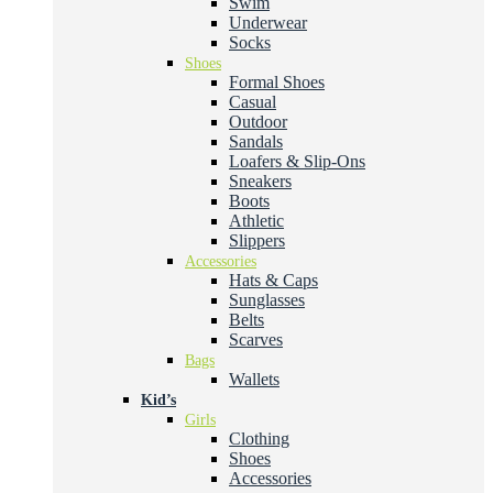
Swim
Underwear
Socks
Shoes
Formal Shoes
Casual
Outdoor
Sandals
Loafers & Slip-Ons
Sneakers
Boots
Athletic
Slippers
Accessories
Hats & Caps
Sunglasses
Belts
Scarves
Bags
Wallets
Kid’s
Girls
Clothing
Shoes
Accessories