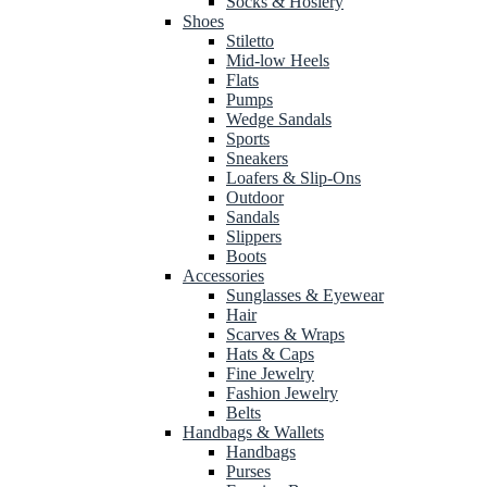
Socks & Hosiery
Shoes
Stiletto
Mid-low Heels
Flats
Pumps
Wedge Sandals
Sports
Sneakers
Loafers & Slip-Ons
Outdoor
Sandals
Slippers
Boots
Accessories
Sunglasses & Eyewear
Hair
Scarves & Wraps
Hats & Caps
Fine Jewelry
Fashion Jewelry
Belts
Handbags & Wallets
Handbags
Purses