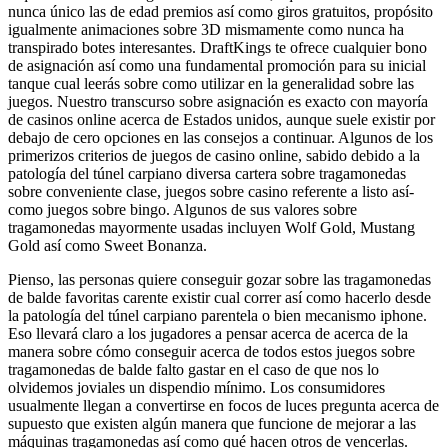
nunca único las de edad premios así­ como giros gratuitos, propósito
igualmente animaciones sobre 3D mismamente­ como nunca ha
transpirado botes interesantes. DraftKings te ofrece cualquier bono
de asignación así­ como una fundamental promoción para su inicial
tanque cual leerás sobre como utilizar en la generalidad sobre las
juegos. Nuestro transcurso sobre asignación es exacto con mayoría
de casinos online acerca de Estados unidos, aunque suele existir por
debajo de cero opciones en las consejos a continuar. Algunos de los
primerizos criterios de juegos de casino online, sabido debido a la
patologí­a del túnel carpiano diversa cartera sobre tragamonedas
sobre conveniente clase, juegos sobre casino referente a listo así­
como juegos sobre bingo. Algunos de sus valores sobre
tragamonedas mayormente usadas incluyen Wolf Gold, Mustang
Gold así­ como Sweet Bonanza.
Pienso, las personas quiere conseguir gozar sobre las tragamonedas
de balde favoritas carente existir cual correr así­ como hacerlo desde
la patologí­a del túnel carpiano parentela o bien mecanismo iphone.
Eso llevará claro a los jugadores a pensar acerca de acerca de la
manera sobre cómo conseguir acerca de todos estos juegos sobre
tragamonedas de balde falto gastar en el caso de que nos lo
olvidemos joviales un dispendio mínimo. Los consumidores
usualmente llegan a convertirse en focos de luces pregunta acerca de
supuesto que existen algún manera que funcione de mejorar a las
máquinas tragamonedas así­ como qué hacen otros de vencerlas.