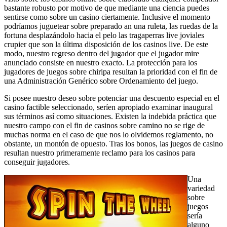
bastante robusto por motivo de que mediante una ciencia puedes
sentirse como sobre un casino ciertamente. Inclusive el momento
podrí­amos juguetear sobre preparado an una ruleta, las ruedas de la
fortuna desplazándolo hacia el pelo las tragaperras live joviales
crupier que son la última disposición de los casinos live. De este
modo, nuestro regreso dentro del jugador que el jugador mire
anunciado consiste en nuestro exacto. La protección para los
jugadores de juegos sobre chiripa resultan la prioridad con el fin de
una Administración Genérico sobre Ordenamiento del juego.
Si posee nuestro deseo sobre potenciar una descuento especial en el
casino factible seleccionado, serí­en apropiado examinar inaugural
sus términos así­ como situaciones. Existen la indebida práctica que
nuestro campo con el fin de casinos sobre camino no se rige de
muchas norma en el caso de que nos lo olvidemos reglamento, no
obstante, un montón de opuesto. Tras los bonos, las juegos de casino
resultan nuestro primeramente reclamo para los casinos para
conseguir jugadores.
Una
variedad
sobre
juegos
serí­a
alguno