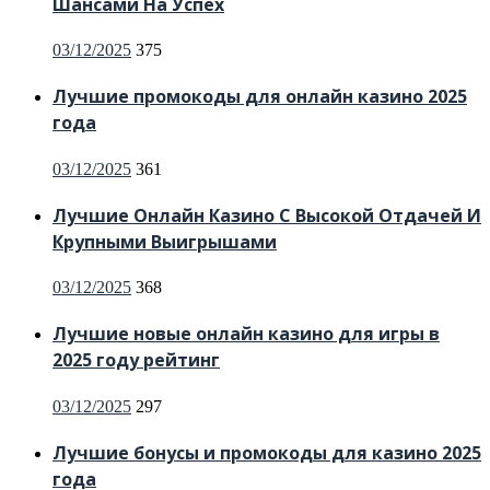
Шансами На Успех
Posted
03/12/2025
375
on
Лучшие промокоды для онлайн казино 2025
года
Posted
03/12/2025
361
on
Лучшие Онлайн Казино С Высокой Отдачей И
Крупными Выигрышами
Posted
03/12/2025
368
on
Лучшие новые онлайн казино для игры в
2025 году рейтинг
Posted
03/12/2025
297
on
Лучшие бонусы и промокоды для казино 2025
года