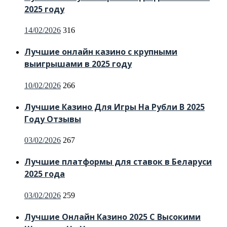
2025 году
Posted
14/02/2026
316
on
Лучшие онлайн казино с крупными
выигрышами в 2025 году
Posted
10/02/2026
266
on
Лучшие Казино Для Игры На Рубли В 2025
Году Отзывы
Posted
03/02/2026
267
on
Лучшие платформы для ставок в Беларуси
2025 года
Posted
03/02/2026
259
on
Лучшие Онлайн Казино 2025 С Высокими