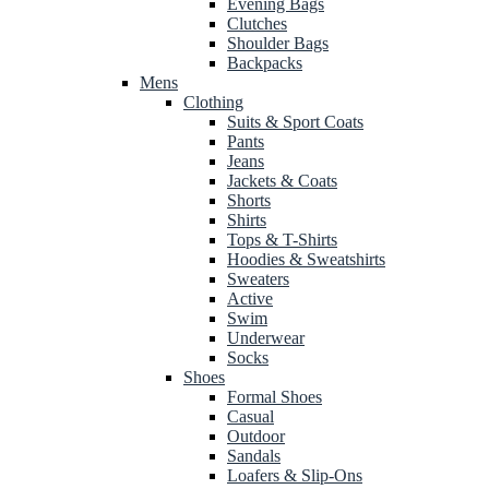
Evening Bags
Clutches
Shoulder Bags
Backpacks
Mens
Clothing
Suits & Sport Coats
Pants
Jeans
Jackets & Coats
Shorts
Shirts
Tops & T-Shirts
Hoodies & Sweatshirts
Sweaters
Active
Swim
Underwear
Socks
Shoes
Formal Shoes
Casual
Outdoor
Sandals
Loafers & Slip-Ons