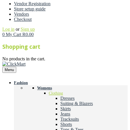
Vendor Registration
Store setup guide
Vendors
Checkout
Log in
or
Sign up
0
My Cart
R
0.00
Shopping cart
No products in the cart.
Menu
Fashion
Womens
Clothing
Dresses
Suiting & Blazers
Skirts
Jeans
Tracksuits
Shorts
Tops & Tees