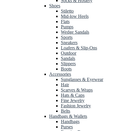
Socks & Hosiery
Shoes
Stiletto
Mid-low Heels
Flats
Pumps
Wedge Sandals
Sports
Sneakers
Loafers & Slip-Ons
Outdoor
Sandals
Slippers
Boots
Accessories
Sunglasses & Eyewear
Hair
Scarves & Wraps
Hats & Caps
Fine Jewelry
Fashion Jewelry
Belts
Handbags & Wallets
Handbags
Purses