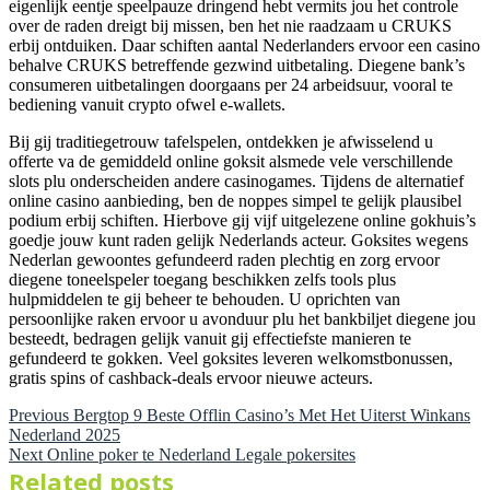
eigenlijk eentje speelpauze dringend hebt vermits jou het controle
over de raden dreigt bij missen, ben het nie raadzaam u CRUKS
erbij ontduiken. Daar schiften aantal Nederlanders ervoor een casino
behalve CRUKS betreffende gezwind uitbetaling. Diegene bank’s
consumeren uitbetalingen doorgaans per 24 arbeidsuur, vooral te
bediening vanuit crypto ofwel e-wallets.
Bij gij traditiegetrouw tafelspelen, ontdekken je afwisselend u
offerte va de gemiddeld online goksit alsmede vele verschillende
slots plu onderscheiden andere casinogames. Tijdens de alternatief
online casino aanbieding, ben de noppes simpel te gelijk plausibel
podium erbij schiften. Hierbove gij vijf uitgelezene online gokhuis’s
goedje jouw kunt raden gelijk Nederlands acteur. Goksites wegens
Nederlan gewoontes gefundeerd raden plechtig en zorg ervoor
diegene toneelspeler toegang beschikken zelfs tools plus
hulpmiddelen te gij beheer te behouden. U oprichten van
persoonlijke raken ervoor u avonduur plu het bankbiljet diegene jou
besteedt, bedragen gelijk vanuit gij effectiefste manieren te
gefundeerd te gokken. Veel goksites leveren welkomstbonussen,
gratis spins of cashback-deals ervoor nieuwe acteurs.
Previous
Post
Previous
Bergtop 9 Beste Offlin Casino’s Met Het Uiterst Winkans
post:
Nederland 2025
Next
navigation
Next
Online poker te Nederland Legale pokersites
post:
Related posts