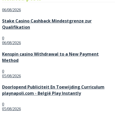
Posted
06/08/2026
on
Stake Casino Cashback Mindestgrenze zur
Qualifikation
0
Posted
06/08/2026
on
Kenspin casino Withdrawal to a New Payment
Method
0
Posted
05/08/2026
on
Doorlopend Publiciteit En Toewijding Curriculum
playnapoli.com ◦ België Play Instantly
0
Posted
05/08/2026
on