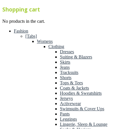
Shopping cart
No products in the cart.
Fashion
[Tabs]
Womens
Clothing
Dresses
Suiting & Blazers
Skirts
Jeans
Tracksuits
Shorts
Tops & Tees
Coats & Jackets
Hoodies & Sweatshirts
Jerseys
Activewear
Swimsuits & Cover Ups
Pants
Leggings
Lingerie, Sleep & Lounge