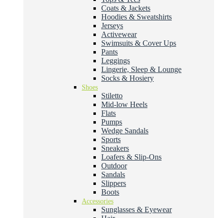
Coats & Jackets
Hoodies & Sweatshirts
Jerseys
Activewear
Swimsuits & Cover Ups
Pants
Leggings
Lingerie, Sleep & Lounge
Socks & Hosiery
Shoes
Stiletto
Mid-low Heels
Flats
Pumps
Wedge Sandals
Sports
Sneakers
Loafers & Slip-Ons
Outdoor
Sandals
Slippers
Boots
Accessories
Sunglasses & Eyewear