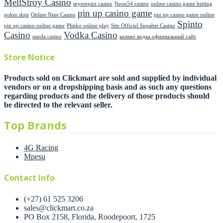
MellStroy Casino
myempire casino
Neon54 casino
online casino game betting
pin up casino game
poker slots
Online Nine Casino
pin up casino game online
Spinto
pin up casino online game
Plinko online play
Site Officiel Supabet Casino
Casino
Vodka Casino
starda casino
казино водка официальный сайт
Store Notice
Products sold on Clickmart are sold and supplied by individual
vendors or on a dropshipping basis and as such any questions
regarding products and the delivery of those products should
be directed to the relevant seller.
Top Brands
4G Racing
Mpesu
Contact Info
(+27) 61 525 3206
sales@clickmart.co.za
PO Box 2158, Florida, Roodepoort, 1725