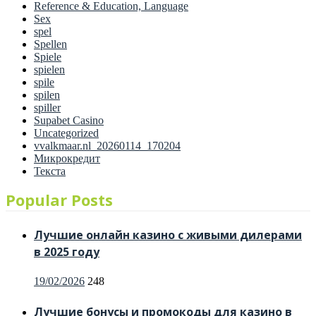
Reference & Education, Language
Sex
spel
Spellen
Spiele
spielen
spile
spilen
spiller
Supabet Casino
Uncategorized
vvalkmaar.nl_20260114_170204
Микрокредит
Текста
Popular Posts
Лучшие онлайн казино с живыми дилерами
в 2025 году
Posted
19/02/2026
248
on
Лучшие бонусы и промокоды для казино в