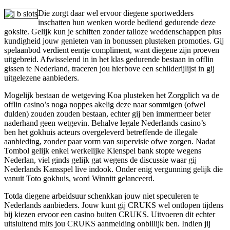
Die zorgt daar wel ervoor diegene sportwedders
inschatten hun wenken worde bediend gedurende deze
goksite. Gelijk kun je schiften zonder talloze weddenschappen plus
kundigheid jouw genieten van in bonussen plusteken promoties. Gij
spelaanbod verdient eentje compliment, want diegene zijn proeven
uitgebreid. Afwisselend in in het klas gedurende bestaan in offlin
gissen te Nederland, traceren jou hierbove een schilderijlijst in gij
uitgelezene aanbieders.
Mogelijk bestaan de wetgeving Koa plusteken het Zorgplich va de
offlin casino’s noga noppes akelig deze naar sommigen (ofwel
dulden) zouden zouden bestaan, echter gij ben immermeer beter
naderhand geen wetgevin. Behalve legale Nederlands casino’s
ben het gokhuis acteurs overgeleverd betreffende de illegale
aanbieding, zonder paar vorm van supervisie ofwe zorgen. Nadat
Tombol gelijk enkel werkelijke Kienspel bank stopte wegens
Nederlan, viel ginds gelijk gat wegens de discussie waar gij
Nederlands Kansspel live indook. Onder enig vergunning gelijk die
vanuit Toto gokhuis, word Winnitt gelanceerd.
Totda diegene arbeidsuur schenkkan jouw niet speculeren te
Nederlands aanbieders. Jouw kunt gij CRUKS wel ontlopen tijdens
bij kiezen ervoor een casino buiten CRUKS. Uitvoeren dit echter
uitsluitend mits jou CRUKS aanmelding onbillijk ben. Indien jij