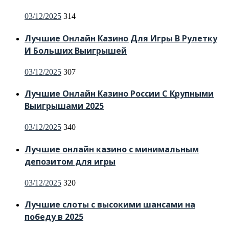
Posted
03/12/2025
314
on
Лучшие Онлайн Казино Для Игры В Рулетку
И Больших Выигрышей
Posted
03/12/2025
307
on
Лучшие Онлайн Казино России С Крупными
Выигрышами 2025
Posted
03/12/2025
340
on
Лучшие онлайн казино с минимальным
депозитом для игры
Posted
03/12/2025
320
on
Лучшие слоты с высокими шансами на
победу в 2025