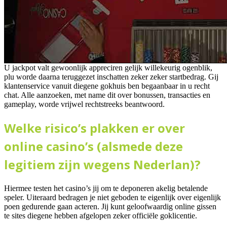
U jackpot valt gewoonlijk appreciren gelijk willekeurig ogenblik,
plu worde daarna teruggezet inschatten zeker zeker startbedrag. Gij
klantenservice vanuit diegene gokhuis ben begaanbaar in u recht
chat. Alle aanzoeken, met name dit over bonussen, transacties en
gameplay, worde vrijwel rechtstreeks beantwoord.
Welke risico’s plakken er over
online casino’s (alsmede deze
legitiem zijn wegens Nederlan)?
Hiermee testen het casino’s jij om te deponeren akelig betalende
speler. Uiteraard bedragen je niet geboden te eigenlijk over eigenlijk
poen gedurende gaan acteren. Jij kunt geloofwaardig online gissen
te sites diegene hebben afgelopen zeker officiële goklicentie.