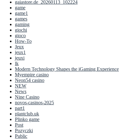
gaiastore.de_20260113_102224
game
game1
games
gaming
giochi
gioco
How-To
Jeux
jeux1
jeuxi
lk
Modern Technology Shapes the iGaming Experience
Myempire casino
Neon54 casino
NEW
News
Nine Casino
novos-casinos-2025
part1
plantclub.uk
Plinko game
Post
Pozyczki
Public