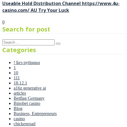
Useable Hold Distribution Channel https://www.4u-
casino.com/ AU Try Your Luck
0
Search for post
Categories
! Без рубрики
1
10
111
18.12.1
a16z generative ai
articles
Betflag Germany
Binobet casino
Blog
Business, Entrepreneurs
casino
chickenroad