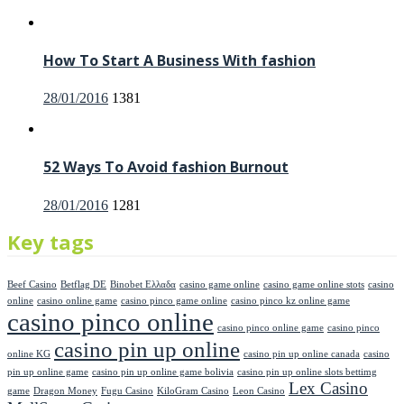
on
How To Start A Business With fashion
Posted
28/01/2016
1381
on
52 Ways To Avoid fashion Burnout
Posted
28/01/2016
1281
on
Key tags
Beef Casino
Betflag DE
Binobet Ελλαδα
casino game online
casino game online stots
casino
online
casino online game
casino pinco game online
casino pinco kz online game
casino pinco online
casino pinco online game
casino pinco
casino pin up online
online KG
casino pin up online canada
casino
pin up online game
casino pin up online game bolivia
casino pin up online slots bettimg
Lex Casino
game
Dragon Money
Fugu Casino
KiloGram Casino
Leon Casino