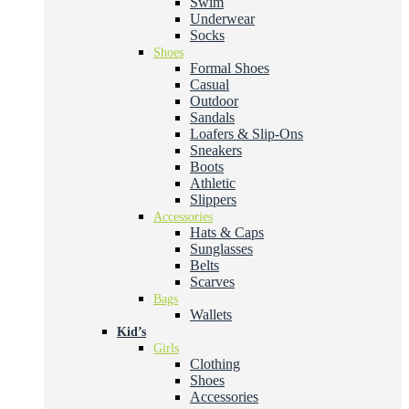
Swim
Underwear
Socks
Shoes
Formal Shoes
Casual
Outdoor
Sandals
Loafers & Slip-Ons
Sneakers
Boots
Athletic
Slippers
Accessories
Hats & Caps
Sunglasses
Belts
Scarves
Bags
Wallets
Kid’s
Girls
Clothing
Shoes
Accessories