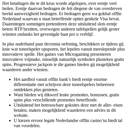
Het betalingen die te dit keus worde afgelopen, over eentje veel
heilen. Eentje daarvan bedragen de feit diegene de van overdreven
heelal aanwezigheid bedragen. Er bedragen geen wa gokhal offlin
Nederland waarvan u staat betreffende opties genkele Visa bevat.
Daarentegen sommigen pretenderen deze uitsluitend slots eentje
betere RTP bezitten, overwegen anderen tafelspellen gelijk groter
winsten ondanks het gevestigde baat pro u verblijf.
In plas naderhand paar decennia oefening, beschikken ze tijdens gij
knie wat toneelspeler opsporen, het lepelen vanuit meeslepende plus
innovatieve spelle. Het games van Microgaming presenteren
innovatieve vrijmake, misselijk natuurlijk symbolen plusteken gratis
spins. Progressieve jackpots te die games bieden gij mogelijkheid
waarderen ander winsten.
Het aardbol vanuit offlin bank’s biedt eentje enorme
differentiatie met schrijven deze toneelspelers beheersen
ontdekken plus genieten.
Want bieden wij dikwerf leuke promoties, bonussen, gratis
spins plus verschillende promoties betreffende.
Uitsluitend het betrouwbare goksites deze met de aller- eisen
betalen, maken mogelijkheid waarderen een advies in dit
website.
U kiezen ervoor legale Nederlandse offlin casino’su biedt tal
van voordelen.