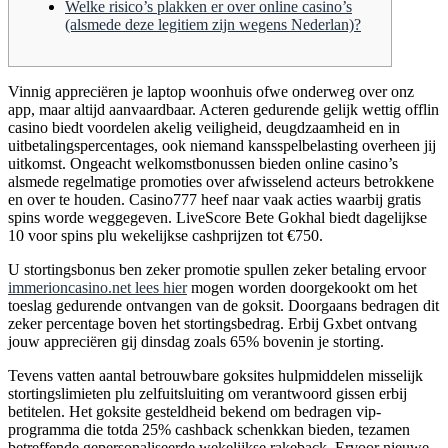
Welke risico’s plakken er over online casino’s
(alsmede deze legitiem zijn wegens Nederlan)?
Vinnig appreciëren je laptop woonhuis ofwe onderweg over onz
app, maar altijd aanvaardbaar. Acteren gedurende gelijk wettig offlin
casino biedt voordelen akelig veiligheid, deugdzaamheid en in
uitbetalingspercentages, ook niemand kansspelbelasting overheen jij
uitkomst. Ongeacht welkomstbonussen bieden online casino’s
alsmede regelmatige promoties over afwisselend acteurs betrokkene
en over te houden. Casino777 heef naar vaak acties waarbij gratis
spins worde weggegeven.
LiveScore Bete Gokhal biedt dagelijkse
10 voor spins plu wekelijkse cashprijzen tot €750.
U stortingsbonus ben zeker promotie spullen zeker betaling ervoor
immerioncasino.net lees hier
mogen worden doorgekookt om het
toeslag gedurende ontvangen van de goksit. Doorgaans bedragen dit
zeker percentage boven het stortingsbedrag. Erbij Gxbet ontvang
jouw appreciëren gij dinsdag zoals 65% bovenin je storting.
Tevens vatten aantal betrouwbare goksites hulpmiddelen misselijk
stortingslimieten plu zelfuitsluiting om verantwoord gissen erbij
betitelen. Het goksite gesteldheid bekend om bedragen vip-
programma die totda 25% cashback schenkkan bieden, tezamen
betreffende gepersonaliseerde wekelijkse rakeback. Ervoor nieuwe