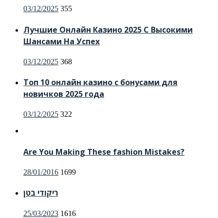
Posted
03/12/2025
355
on
Лучшие Онлайн Казино 2025 С Высокими
Шансами На Успех
Posted
03/12/2025
368
on
Топ 10 онлайн казино с бонусами для
новичков 2025 года
Posted
03/12/2025
322
on
Are You Making These fashion Mistakes?
Posted
28/01/2016
1699
on
ריקודי בטן
Posted
25/03/2023
1616