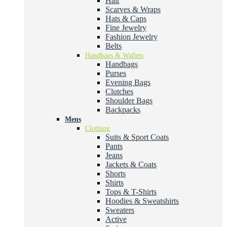
Hair
Scarves & Wraps
Hats & Caps
Fine Jewelry
Fashion Jewelry
Belts
Handbags & Wallets
Handbags
Purses
Evening Bags
Clutches
Shoulder Bags
Backpacks
Mens
Clothing
Suits & Sport Coats
Pants
Jeans
Jackets & Coats
Shorts
Shirts
Tops & T-Shirts
Hoodies & Sweatshirts
Sweaters
Active