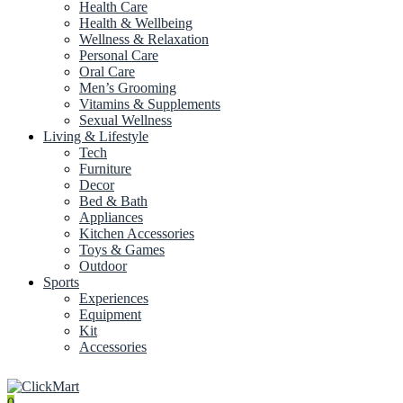
Health Care
Health & Wellbeing
Wellness & Relaxation
Personal Care
Oral Care
Men’s Grooming
Vitamins & Supplements
Sexual Wellness
Living & Lifestyle
Tech
Furniture
Decor
Bed & Bath
Appliances
Kitchen Accessories
Toys & Games
Outdoor
Sports
Experiences
Equipment
Kit
Accessories
0