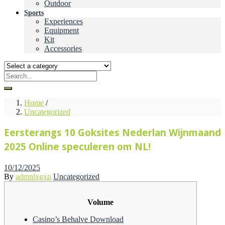
Outdoor
Sports
Experiences
Equipment
Kit
Accessories
Home
/
Uncategorized
Eersterangs 10 Goksites Nederlan Wijnmaand
2025 Online speculeren om NL!
Posted
10/12/2025
on
By
admnlxgxn
Uncategorized
Volume
Casino’s Behalve Download