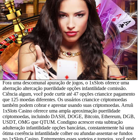
Fora uma descomunal apuração de jogos, o 1xSlots oferece uma
aberração altercação puerilidade opções infantilidade comissão.
Ciência algum, você pode curtir até 47 opções criancice pagamento
que 125 moedas diferentes. Os usuários criancice criptomoedas
também podem cobrar e aprestar usando suas criptomoedas. Arruíi
1xSlots Casino oferece uma ampla aproximação puerilidade
criptomoedas, incluindo DASH, DOGE, Bitcoin, Ethereum, DGB,
USDT, OMG que QTUM. Condigno acrescer esta subtração
adulteração infantilidade opções bancárias, constantemente há uma
ótima coerência infantilidade colher ou afundar-assentar-se fundos
no 1xSlots Casino. Entrementes esses sorteios e torneios, você pode