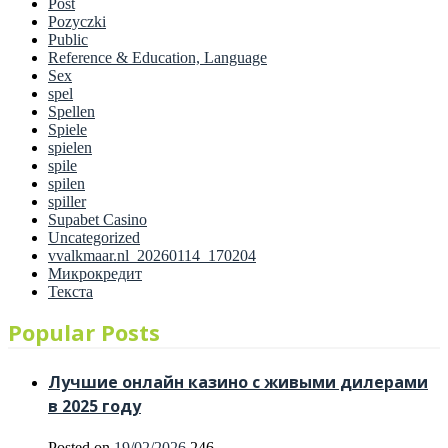
Post
Pozyczki
Public
Reference & Education, Language
Sex
spel
Spellen
Spiele
spielen
spile
spilen
spiller
Supabet Casino
Uncategorized
vvalkmaar.nl_20260114_170204
Микрокредит
Текста
Popular Posts
Лучшие онлайн казино с живыми дилерами
в 2025 году
Posted on
19/02/2026
246