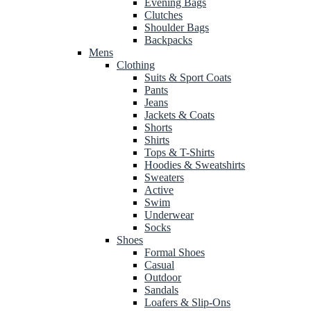
Evening Bags
Clutches
Shoulder Bags
Backpacks
Mens
Clothing
Suits & Sport Coats
Pants
Jeans
Jackets & Coats
Shorts
Shirts
Tops & T-Shirts
Hoodies & Sweatshirts
Sweaters
Active
Swim
Underwear
Socks
Shoes
Formal Shoes
Casual
Outdoor
Sandals
Loafers & Slip-Ons