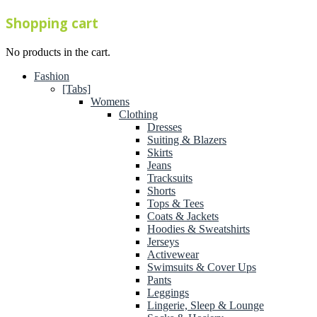
Shopping cart
No products in the cart.
Fashion
[Tabs]
Womens
Clothing
Dresses
Suiting & Blazers
Skirts
Jeans
Tracksuits
Shorts
Tops & Tees
Coats & Jackets
Hoodies & Sweatshirts
Jerseys
Activewear
Swimsuits & Cover Ups
Pants
Leggings
Lingerie, Sleep & Lounge