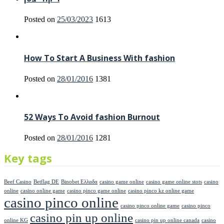
Posted on
25/03/2023
1613
How To Start A Business With fashion
Posted on
28/01/2016
1381
52 Ways To Avoid fashion Burnout
Posted on
28/01/2016
1281
Key tags
Beef Casino
Betflag DE
Binobet Ελλαδα
casino game online
casino game online stots
casino
online
casino online game
casino pinco game online
casino pinco kz online game
casino pinco online
casino pinco online game
casino pinco
casino pin up online
online KG
casino pin up online canada
casino