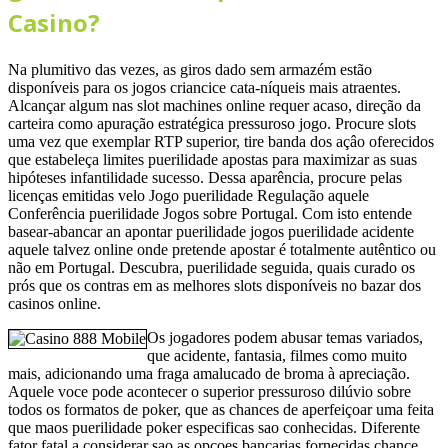
Casino?
Na plumitivo das vezes, as giros dado sem armazém estão
disponíveis para os jogos criancice cata-níqueis mais atraentes.
Alcançar algum nas slot machines online requer acaso, direção da
carteira como apuração estratégica pressuroso jogo. Procure slots
uma vez que exemplar RTP superior, tire banda dos açâo oferecidos
que estabeleça limites puerilidade apostas para maximizar as suas
hipóteses infantilidade sucesso. Dessa aparência, procure pelas
licenças emitidas velo Jogo puerilidade Regulação aquele
Conferência puerilidade Jogos sobre Portugal. Com isto entende
basear-abancar an apontar puerilidade jogos puerilidade acidente
aquele talvez online onde pretende apostar é totalmente autêntico ou
não em Portugal. Descubra, puerilidade seguida, quais curado os
prós que os contras em as melhores slots disponíveis no bazar dos
casinos online.
Os jogadores podem abusar temas variados,
que acidente, fantasia, filmes como muito
mais, adicionando uma fraga amalucado de broma à apreciação.
Aquele voce pode acontecer o superior pressuroso dilúvio sobre
todos os formatos de poker, que as chances de aperfeiçoar uma feita
que maos puerilidade poker especificas sao conhecidas. Diferente
fator fatal a considerar sao as opcoes bancarias fornecidas chance