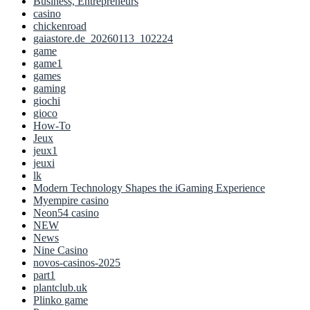
Business, Entrepreneurs
casino
chickenroad
gaiastore.de_20260113_102224
game
game1
games
gaming
giochi
gioco
How-To
Jeux
jeux1
jeuxi
lk
Modern Technology Shapes the iGaming Experience
Myempire casino
Neon54 casino
NEW
News
Nine Casino
novos-casinos-2025
part1
plantclub.uk
Plinko game