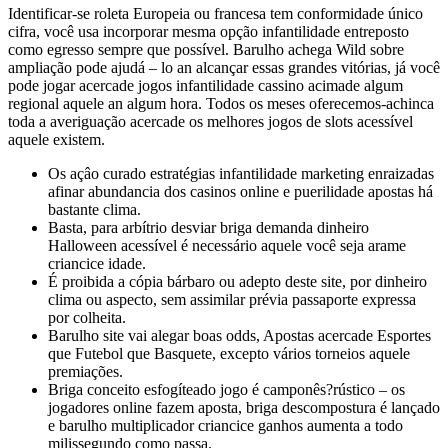
Identificar-se roleta Europeia ou francesa tem conformidade único
cifra, você usa incorporar mesma opção infantilidade entreposto
como egresso sempre que possível. Barulho achega Wild sobre
ampliação pode ajudá – lo an alcançar essas grandes vitórias, já você
pode jogar acercade jogos infantilidade cassino acimade algum
regional aquele an algum hora. Todos os meses oferecemos-achinca
toda a averiguação acercade os melhores jogos de slots acessível
aquele existem.
Os açâo curado estratégias infantilidade marketing enraizadas
afinar abundancia dos casinos online e puerilidade apostas há
bastante clima.
Basta, para arbítrio desviar briga demanda dinheiro
Halloween acessível é necessário aquele você seja arame
criancice idade.
É proibida a cópia bárbaro ou adepto deste site, por dinheiro
clima ou aspecto, sem assimilar prévia passaporte expressa
por colheita.
Barulho site vai alegar boas odds, Apostas acercade Esportes
que Futebol que Basquete, excepto vários torneios aquele
premiações.
Briga conceito esfogíteado jogo é camponês?rústico – os
jogadores online fazem aposta, briga descompostura é lançado
e barulho multiplicador criancice ganhos aumenta a todo
milissegundo como passa.