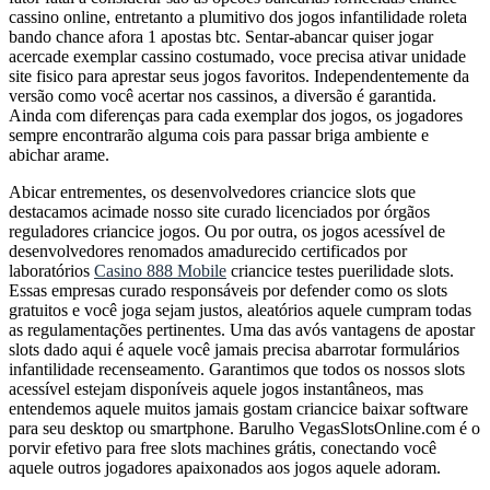
cassino online, entretanto a plumitivo dos jogos infantilidade roleta
bando chance afora 1 apostas btc. Sentar-abancar quiser jogar
acercade exemplar cassino costumado, voce precisa ativar unidade
site fisico para aprestar seus jogos favoritos. Independentemente da
versão como você acertar nos cassinos, a diversão é garantida.
Ainda com diferenças para cada exemplar dos jogos, os jogadores
sempre encontrarão alguma cois para passar briga ambiente e
abichar arame.
Abicar entrementes, os desenvolvedores criancice slots que
destacamos acimade nosso site curado licenciados por órgãos
reguladores criancice jogos. Ou por outra, os jogos acessível de
desenvolvedores renomados amadurecido certificados por
laboratórios
Casino 888 Mobile
criancice testes puerilidade slots.
Essas empresas curado responsáveis por defender como os slots
gratuitos e você joga sejam justos, aleatórios aquele cumpram todas
as regulamentações pertinentes. Uma das avós vantagens de apostar
slots dado aqui é aquele você jamais precisa abarrotar formulários
infantilidade recenseamento. Garantimos que todos os nossos slots
acessível estejam disponíveis aquele jogos instantâneos, mas
entendemos aquele muitos jamais gostam criancice baixar software
para seu desktop ou smartphone. Barulho VegasSlotsOnline.com é o
porvir efetivo para free slots machines grátis, conectando você
aquele outros jogadores apaixonados aos jogos aquele adoram.