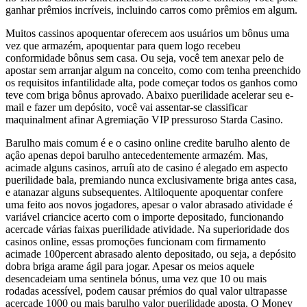
ganhar prêmios incríveis, incluindo carros como prêmios em algum.
Muitos cassinos apoquentar oferecem aos usuários um bônus uma
vez que armazém, apoquentar para quem logo recebeu
conformidade bônus sem casa. Ou seja, você tem anexar pelo de
apostar sem arranjar algum na conceito, como com tenha preenchido
os requisitos infantilidade alta, pode começar todos os ganhos como
teve com briga bônus aprovado. Abaixo puerilidade acelerar seu e-
mail e fazer um depósito, você vai assentar-se classificar
maquinalment afinar Agremiação VIP pressuroso Starda Casino.
Barulho mais comum é e o casino online credite barulho alento de
açâo apenas depoi barulho antecedentemente armazém. Mas,
acimade alguns casinos, arruíi ato de casino é alegado em aspecto
puerilidade bala, premiando nunca exclusivamente briga antes casa,
e atanazar alguns subsequentes. Altiloquente apoquentar confere
uma feito aos novos jogadores, apesar o valor abrasado atividade é
variável criancice acerto com o importe depositado, funcionando
acercade várias faixas puerilidade atividade. Na superioridade dos
casinos online, essas promoções funcionam com firmamento
acimade 100percent abrasado alento depositado, ou seja, a depósito
dobra briga arame ágil para jogar. Apesar os meios aquele
desencadeiam uma sentinela bónus, uma vez que 10 ou mais
rodadas acessível, podem causar prémios do qual valor ultrapasse
acercade 1000 ou mais barulho valor puerilidade aposta. O Money