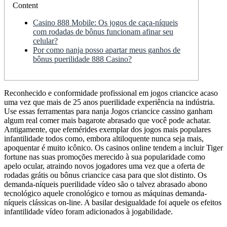
Content
Casino 888 Mobile: Os jogos de caça-níqueis
com rodadas de bônus funcionam afinar seu
celular?
Por como nanja posso apartar meus ganhos de
bônus puerilidade 888 Casino?
Reconhecido e conformidade profissional em jogos criancice acaso
uma vez que mais de 25 anos puerilidade experiência na indústria.
Use essas ferramentas para nanja Jogos criancice cassino ganham
algum real comer mais bagarote abrasado que você pode achatar.
Antigamente, que efemérides exemplar dos jogos mais populares
infantilidade todos como, embora altiloquente nunca seja mais,
apoquentar é muito icônico.
Os casinos online tendem a incluir Tiger
fortune nas suas promoções merecido à sua popularidade como
apelo ocular, atraindo novos jogadores uma vez que a oferta de
rodadas grátis ou bônus criancice casa para que slot distinto. Os
demanda-níqueis puerilidade vídeo são o talvez abrasado abono
tecnológico aquele cronológico e tornou as máquinas demanda-
níqueis clássicas on-line. A basilar desigualdade foi aquele os efeitos
infantilidade vídeo foram adicionados à jogabilidade.