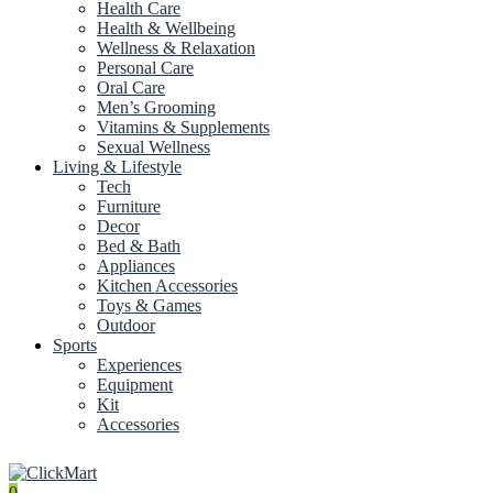
Health Care
Health & Wellbeing
Wellness & Relaxation
Personal Care
Oral Care
Men’s Grooming
Vitamins & Supplements
Sexual Wellness
Living & Lifestyle
Tech
Furniture
Decor
Bed & Bath
Appliances
Kitchen Accessories
Toys & Games
Outdoor
Sports
Experiences
Equipment
Kit
Accessories
0