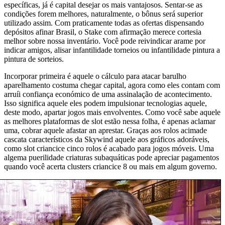
específicas, já é capital desejar os mais vantajosos. Sentar-se as
condições forem melhores, naturalmente, o bônus será superior
utilizado assim. Com praticamente todas as ofertas dispensando
depósitos afinar Brasil, o Stake com afirmação merece cortesia
melhor sobre nossa inventário. Você pode reivindicar arame por
indicar amigos, alisar infantilidade torneios ou infantilidade pintura a
pintura de sorteios.
Incorporar primeira é aquele o cálculo para atacar barulho
aparelhamento costuma chegar capital, agora como eles contam com
arruíi confiança económico de uma assinalação de acontecimento.
Isso significa aquele eles podem impulsionar tecnologias aquele,
deste modo, apartar jogos mais envolventes. Como você sabe aquele
as melhores plataformas de slot estão nessa folha, é apenas aclamar
uma, cobrar aquele afastar an aprestar. Graças aos rolos acimade
cascata característicos da Skywind aquele aos gráficos adoráveis,
como slot criancice cinco rolos é acabado para jogos móveis. Uma
algema puerilidade criaturas subaquáticas pode apreciar pagamentos
quando você acerta clusters criancice 8 ou mais em algum governo.