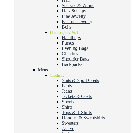
Hair
Scarves & Wraps
Hats & Caps
Fine Jewelry
Fashion Jewelry
Belts
Handbags & Wallets
Handbags
Purses
Evening Bags
Clutches
Shoulder Bags
Backpacks
Mens
Clothing
Suits & Sport Coats
Pants
Jeans
Jackets & Coats
Shorts
Shirts
Tops & T-Shirts
Hoodies & Sweatshirts
Sweaters
Active