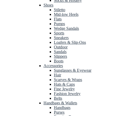
Socks & Hosiery
Shoes
Stiletto
Mid-low Heels
Flats
Pumps
Wedge Sandals
Sports
Sneakers
Loafers & Slip-Ons
Outdoor
Sandals
Slippers
Boots
Accessories
Sunglasses & Eyewear
Hair
Scarves & Wraps
Hats & Caps
Fine Jewelry
Fashion Jewelry
Belts
Handbags & Wallets
Handbags
Purses