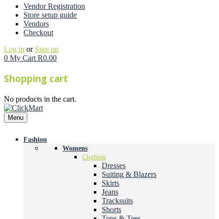
Vendor Registration
Store setup guide
Vendors
Checkout
Log in
or
Sign up
0
My Cart
R
0.00
Shopping cart
No products in the cart.
Menu
Fashion
Womens
Clothing
Dresses
Suiting & Blazers
Skirts
Jeans
Tracksuits
Shorts
Tops & Tees