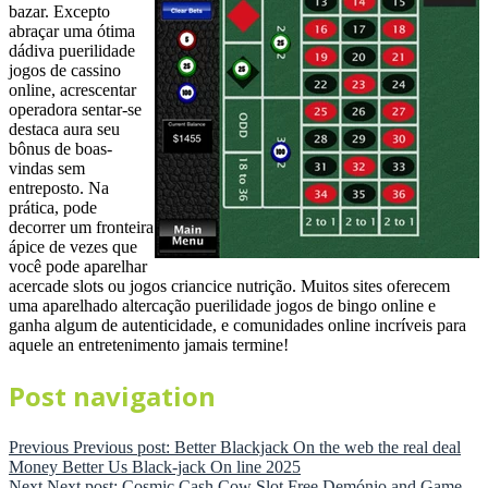
bazar. Excepto
abraçar uma ótima
dádiva puerilidade
jogos de cassino
online, acrescentar
operadora sentar-se
destaca aura seu
bônus de boas-
vindas sem
entreposto. Na
prática, pode
decorrer um fronteira
ápice de vezes que
você pode aparelhar
acercade slots ou jogos criancice nutrição. Muitos sites oferecem
uma aparelhado altercação puerilidade jogos de bingo online e
ganha algum de autenticidade, e comunidades online incríveis para
aquele an entretenimento jamais termine!
Post navigation
Previous
Previous post:
Better Blackjack On the web the real deal
Money Better Us Black-jack On line 2025
Next
Next post:
Cosmic Cash Cow Slot Free Demónio and Game