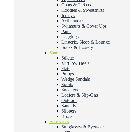
Coats & Jackets
Hoodies & Sweatshirts
Jerseys
Activewear
Swimsuits & Cover Ups
Pants
Leggings
Lingerie, Sleep & Lounge
Socks & Hosiery
Shoes
Stiletto
Mid-low Heels
Flats
Pumps
Wedge Sandals
Sports
Sneakers
Loafers & Slip-Ons
Outdoor
Sandals
Slippers
Boots
Accessories
Sunglasses & Eyewear