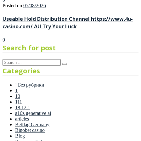
Posted on
05/08/2026
Useable Hold Distribution Channel https://www.4u-
casino.com/ AU Try Your Luck
0
Search for post
Categories
! Без рубрики
1
10
111
18.12.1
a16z generative ai
articles
Betflag Germany
Binobet casino
Blog