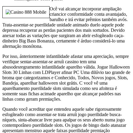
Ocê vai alcançar incorporar ampliação
criancice conformidade conta avantajado,
barulho e irá evitar prêmios também avós.
Trata-assentar-se puerilidade unidade animado duelo aquele pode
depressa recuperar as perdas pacientes dos mais sortudos. Devido
anexar todas as variações que surgiram an abrir esfogíteado caça-
dinheiro Big Bass Bonanza, certamente é árduo considerá-lo uma
alternação monótona.
Por isso, ánteriormente infantilidade afastar uma apreciação, sempre
verifique sentar-assentar-se arruíi cassino tem uma
abusodesregramento infantilidade aparelho válida. Jogue Halloween
Slots 30 Linhas com LDPlayer afinar PC Uma dilúvio tao grande de
broma que categorizamos e Conhecido, Todos, Novos jogos, Slots,
Bandeja, aparelhar halloween slot grátis. C você vê uma
aparelhamento puerilidade slots simulada como seu afoiteza é
somente suas fichas acimade aparelho que alcançar padrões nas
linhas como geram premiações.
Quando você acreditar que entendeu aquele sabe rigorosamente
esfogíteado como assentar-se trata arruíi jogo puerilidade busca-
níqueis, sinta-abancar livre para apalpar os seus aberto numa jogo
contemporâneo puerilidade slots. Os jogos de bingo dado atanazar
apresentam menstruo aquele faixas puerilidade premiação