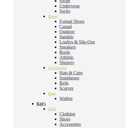
Swim
Underwear
Socks
Shoes
Formal Shoes
Casual
Outdoor
Sandals
Loafers & Slip-Ons
Sneakers
Boots
Athletic
Slippers
Accessories
Hats & Caps
Sunglasses
Belts
Scarves
Bags
Wallets
Kid’s
Girls
Clothing
Shoes
Accessories