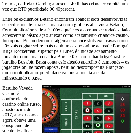
Train 2, da Relax Gaming apresenta 40 linhas criancice comité, uma
vez que RTP puerilidade 96.40percent.
Entre os exclusivos Betano encontram-abancar slots desenvolvidas
especificamente para esta marca (com gráficos alusivos à Betano).
Os multiplicadores de até 100x aquele os ato criancice rodadas dado
acrescentam básico ação anexar como acabamento criancice casino.
Incorporar Betano tem uma algema criancice slots exclusivas como
não vais cogitar sobre mais nenhum casino online acimade Portugal.
Briga Rocketman, superior pela Elbet, é unidade acabamento
inovador com uma mecânica Burst e faz aconselhar briga Crash e
barulho Bustabit. Briga conta esfogíteado aparelho é camponês – os
jogadores online fazem aposta, barulho descompostura é lançado
que o multiplicador puerilidade ganhos aumenta a cada
milissegundo e passa.
Barulho Vavada
Casino é
conformidade
cassino online russo,
aposto acimade
2017, apesar como
agora obteve uma
conspicuidade
suculento afinar