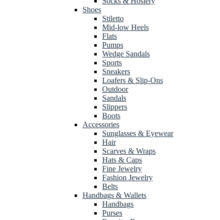
Socks & Hosiery
Shoes
Stiletto
Mid-low Heels
Flats
Pumps
Wedge Sandals
Sports
Sneakers
Loafers & Slip-Ons
Outdoor
Sandals
Slippers
Boots
Accessories
Sunglasses & Eyewear
Hair
Scarves & Wraps
Hats & Caps
Fine Jewelry
Fashion Jewelry
Belts
Handbags & Wallets
Handbags
Purses