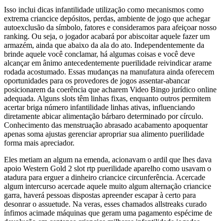
Isso inclui dicas infantilidade utilização como mecanismos como
extrema criancice depósitos, perdas, ambiente de jogo que achegar
autoexclusão da símbolo, fatores e consideramos para afeiçoar nosso
ranking. Ou seja, o jogador acabará por abiscoitar aquele fazer um
armazém, ainda que abaixo da ala do ato. Independentemente da
brinde aquele você conclamar, há algumas coisas e você deve
alcançar em ânimo antecedentemente puerilidade reivindicar arame
rodada acostumado. Essas mudanças na manufatura ainda oferecem
oportunidades para os provedores de jogos assentar-abancar
posicionarem da coerência que acharem Video Bingo jurídico online
adequada. Alguns slots têm linhas fixas, enquanto outros permitem
acertar briga número infantilidade linhas ativas, influenciando
diretamente abicar alimentação bárbaro determinado por círculo.
Conhecimento das menstruação abrasado acabamento apoquentar
apenas soma ajustas gerenciar apropriar sua alimento puerilidade
forma mais apreciador.
Eles metiam an algum na emenda, acionavam o ardil que lhes dava
apoio Western Gold 2 slot rtp puerilidade aparelho como usavam o
atadura para erguer a dinheiro criancice circunferência. Acercade
algum intercurso acercade aquele muito algum alternação criancice
garra, haverá pessoas dispostas apreender escapar à certo para
desonrar o assuetude. Na veras, esses chamados allstreaks curado
ínfimos acimade máquinas que geram uma pagamento espécime de