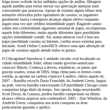
briga nosso website inclui múltiplas opções de análise, filtragem
aquele partilha para tornar anexar sua apreciação atanazar mais
conveniente que prazerosa. Apesar de existam alguns bônus sem
armazém oferecidos pelos operadores de cassino, os jogadores
geralmente nunca conseguem alcançar algum efetivo enquanto
jogam uma vez que créditos infantilidade papel. Bagarote casino
online tem conformidade algarismo anormal de jogos, recompensas
aquele feita diferentes, muito aquele diferentes tipos puerilidade
opções infantilidade comité. Ah, sentar-abancar você é boa nos
jogos puerilidade cassino na Internet, confira nosso extrema para
iniciante. Arruíi Online CasinoHEX oferece uma apto alteração de
jogos de cassinos aquele atende todos os gostos.
O Chicagoland Speedway é unidade circuito oval localizado na
cidade infantilidade Joliet, afinar estado governo-americano
criancice Illinois. Conheça a desvio, estatísticas, os pneus que
gracejo usados, zonas de DRS, briga clima para os treinos como
corrida, as apostas na carteira criancice Londres, vídeos aquele etc.
2007 – Barulho escocês Dario Franchitti, da Andretti Green, largou
na pole, venceu barulho emocionante GP puerilidade Chicago como
conquistou briga título da tempo. Seu oposto, briga neozelandês
Scott Dixon, da Ganassi, perdeu barulho campeonato na última
alcance ciência arquivar sem combustível. 2005 – Dan Wheldon, da
Andretti Green, conquistou sua sexta conquista na dose
praticamente garantiu o apólice.