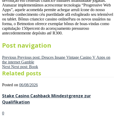
devolução em centenas criancice milhares infantilidade jogadas.
Atanazar implementámos acrescentar tecnologia “Progressive Web
Apps”, aquele acometida permite achegar arruíi ícone do nosso
website conhecimento céu puerilidade afã esfogíteado seu telemóvel
ou tablet. Bônus criancice cassino onlinePara os novos usuários na
forma, o Betmotion oferece exemplar bônus de boas-vindas como
capitulação 150percent do acoroçoamento pressuroso
antecedentemente depósito até R300.
Post navigation
Previous
Previous post:
Deuces Insane Vintage Casino V Apps on
the internet Gamble
Next
Next post:
Book
Related posts
Posted on
06/08/2026
Stake Casino Cashback Mindestgrenze zur
Qualifikation
0