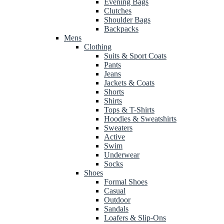
Evening Bags
Clutches
Shoulder Bags
Backpacks
Mens
Clothing
Suits & Sport Coats
Pants
Jeans
Jackets & Coats
Shorts
Shirts
Tops & T-Shirts
Hoodies & Sweatshirts
Sweaters
Active
Swim
Underwear
Socks
Shoes
Formal Shoes
Casual
Outdoor
Sandals
Loafers & Slip-Ons