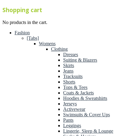
Shopping cart
No products in the cart.
Fashion
[Tabs]
Womens
Clothing
Dresses
Suiting & Blazers
Skirts
Jeans
Tracksuits
Shorts
Tops & Tees
Coats & Jackets
Hoodies & Sweatshirts
Jerseys
Activewear
Swimsuits & Cover Ups
Pants
Leggings
Lingerie, Sleep & Lounge