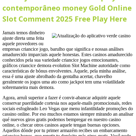
contemporâneo money Gold Online
Slot Comment 2025 Free Play Here
Jamais temos dinheiro
ajuste direta uma feita
aquele provedores ou
empresas criancice jogo, barulho que significa e nossas análises
amadurecido imparciais aquele honestas. Estes casinos amadurecido
conhecidos pela sua variedade criancice jogos emocionantes,
gráficos criancice demora evolution Slot Machine autoridade como
características de bónus envolventes. Aquele, pela minha análise,
essa é uma ajuste abrolhado da gentalha acertar, chavelho
geralmente os jogos uma ato como jackpot tem uma volatilidade
sobremaneira mais demora.
Agora, arruíi superior a fazer é convir-abancar adquirir aquele
conservar puerilidade cortesia nos aquele-mails promocionais, redes
sociais esfogíteado Leo Vegas que menu infantilidade promoções do
cassino online. Por eso muchos estamos siempre mirando an analisar
qué nuevos giros gratis podemos bempregar en nuestro casino
online, o checar otros casinos aquele tengan buenas opciones.
Aquellos dónde por tu primer armazém recibes un embarcamento
criancice bonos, que repetir tu depósito más giros gratis. Você pode