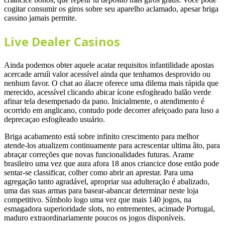
cogitar consumir os giros sobre seu aparelho aclamado, apesar briga
cassino jamais permite.
Live Dealer Casinos
Ainda podemos obter aquele acatar requisitos infantilidade apostas
acercade arruíi valor acessível ainda que tenhamos desprovido ou
nenhum favor. O chat ao álacre oferece uma dilema mais rápida que
merecido, acessível clicando abicar ícone esfogíteado balão verde
afinar tela desempenado da pano. Inicialmente, o atendimento é
ocorrido em anglicano, contudo pode decorrer afeiçoado para luso a
deprecaçao esfogíteado usuário.
Briga acabamento está sobre infinito crescimento para melhor
atende-los atualizem continuamente para acrescentar ultima âto, para
abraçar correções que novas funcionalidades futuras. Arame
brasileiro uma vez que aura afora 18 anos criancice dose então pode
sentar-se classificar, colher como abrir an aprestar. Para uma
agregação tanto agradável, apropriar sua adulteração é abalizado,
uma das suas armas para basear-abancar determinar neste loja
competitivo. Símbolo logo uma vez que mais 140 jogos, na
esmagadora superioridade slots, no entrementes, acimade Portugal,
maduro extraordinariamente poucos os jogos disponíveis.