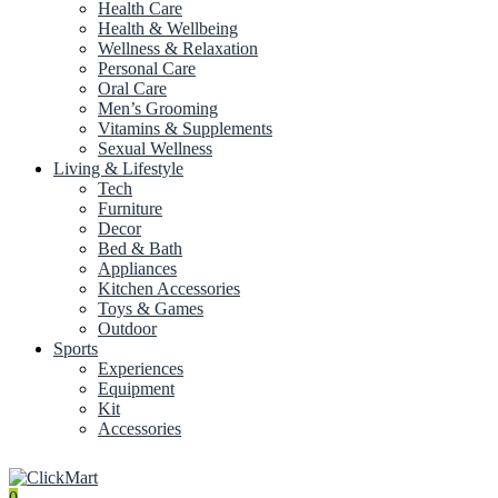
Health Care
Health & Wellbeing
Wellness & Relaxation
Personal Care
Oral Care
Men’s Grooming
Vitamins & Supplements
Sexual Wellness
Living & Lifestyle
Tech
Furniture
Decor
Bed & Bath
Appliances
Kitchen Accessories
Toys & Games
Outdoor
Sports
Experiences
Equipment
Kit
Accessories
0