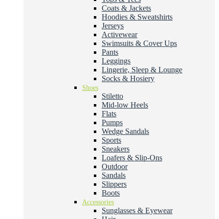
Coats & Jackets
Hoodies & Sweatshirts
Jerseys
Activewear
Swimsuits & Cover Ups
Pants
Leggings
Lingerie, Sleep & Lounge
Socks & Hosiery
Shoes
Stiletto
Mid-low Heels
Flats
Pumps
Wedge Sandals
Sports
Sneakers
Loafers & Slip-Ons
Outdoor
Sandals
Slippers
Boots
Accessories
Sunglasses & Eyewear