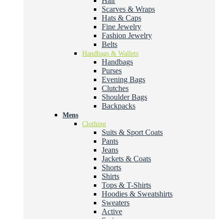
Hair
Scarves & Wraps
Hats & Caps
Fine Jewelry
Fashion Jewelry
Belts
Handbags & Wallets
Handbags
Purses
Evening Bags
Clutches
Shoulder Bags
Backpacks
Mens
Clothing
Suits & Sport Coats
Pants
Jeans
Jackets & Coats
Shorts
Shirts
Tops & T-Shirts
Hoodies & Sweatshirts
Sweaters
Active