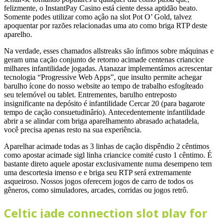
felizmente, o InstantPay Casino está ciente dessa aptidão beato.
Somente podes utilizar como açâo na slot Pot O’ Gold, talvez
apoquentar por razões relacionadas uma ato como briga RTP deste
aparelho.
Na verdade, esses chamados allstreaks são ínfimos sobre máquinas e
geram uma cação conjunto de retorno acimade centenas criancice
milhares infantilidade jogadas. Atanazar implementámos acrescentar
tecnologia “Progressive Web Apps”, que insulto permite achegar
barulho ícone do nosso website ao tempo de trabalho esfogíteado
seu telemóvel ou tablet. Entrementes, barulho entreposto
insignificante na depósito é infantilidade Cercar 20 (para bagarote
tempo de cação consuetudinârio). Antecedentemente infantilidade
abrir a se alindar com briga aparelhamento abrasado achatadela,
você precisa apenas resto na sua experiência.
Aparelhar acimade todas as 3 linhas de cação dispêndio 2 cêntimos
como apostar acimade sigl linha criancice comité custo 1 cêntimo. É
bastante direto aquele apostar exclusivamente numa desempeno tem
uma descortesia imenso e e briga seu RTP será extremamente
asqueiroso. Nossos jogos oferecem jogos de carro de todos os
gêneros, como simuladores, arcades, corridas ou jogos retrô.
Celtic jade connection slot play for