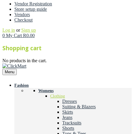
Vendor Registration
Store setup guide
Vendors
Checkout
Log in
or
Sign up
0
My Cart
R
0.00
Shopping cart
No products in the cart.
Menu
Fashion
Womens
Clothing
Dresses
Suiting & Blazers
Skirts
Jeans
Tracksuits
Shorts
Tops & Tees