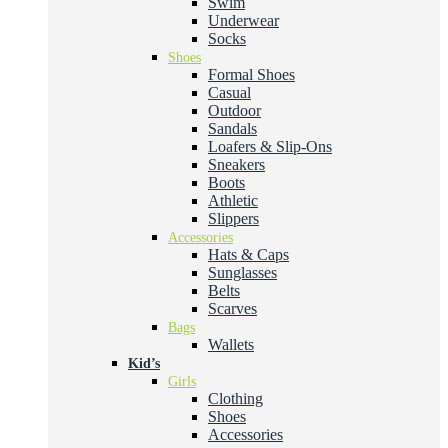
Swim
Underwear
Socks
Shoes
Formal Shoes
Casual
Outdoor
Sandals
Loafers & Slip-Ons
Sneakers
Boots
Athletic
Slippers
Accessories
Hats & Caps
Sunglasses
Belts
Scarves
Bags
Wallets
Kid’s
Girls
Clothing
Shoes
Accessories