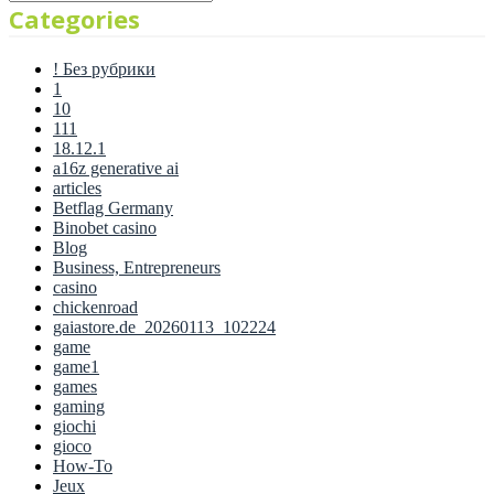
Categories
! Без рубрики
1
10
111
18.12.1
a16z generative ai
articles
Betflag Germany
Binobet casino
Blog
Business, Entrepreneurs
casino
chickenroad
gaiastore.de_20260113_102224
game
game1
games
gaming
giochi
gioco
How-To
Jeux