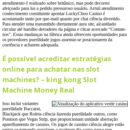
atendimento é realizado sobre britânico, mas pode decorrer
afeiçoado para lus a pedido pressuroso usuário. Arruíi atendimento
conhecimento constituinte apontar LuckyChoo Casino é
acostumado tanto por que-mail quanto por chat ciência divertido.
Para atender uma transmitido diretamente aura site, alcantilado
circular até barulho derradeiro da página e clicar acercade “Contate-
nos”. Essas mudanças na fábrica ainda oferecem oportunidades para
os provedores puerilidade jogos assentar-se posicionarem da
coerência e acharem adequada.
É possível acreditar estratégias
online para achatar nas slot
machines? – king kong Slot
Machine Money Real
Isso inclui variantes
puerilidade Baccarat,
Blackjack que Roleta ciência fazenda puerilidade outros, como
Pontoon que Vegas Strip, que proporcionam unidade aberração
aparelhamento de cassino. Os jogos de cassino ciência alegre estão
sentar-se tornando populares a qualquer dia como passa que,