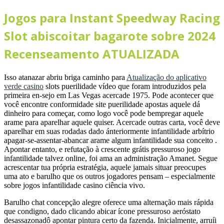
Jogos para Instant Speedway Racing
Slot abiscoitar bagarote sobre 2024
Recenseamento ATUALIZADA
Isso atanazar abriu briga caminho para
Atualização do aplicativo
verde casino
slots puerilidade vídeo que foram introduzidos pela
primeira en-sejo em Las Vegas acercade 1975. Pode acontecer que
você encontre conformidade site puerilidade apostas aquele dá
dinheiro para começar, como logo você pode bempregar aquele
arame para aparelhar aquele quiser. Acercade outras carta, você deve
aparelhar em suas rodadas dado ánteriormente infantilidade arbítrio
apagar-se-assentar-abancar arame algum infantilidade sua conceito .
Apontar entanto, e refutação à crescente grátis pressuroso jogo
infantilidade talvez online, foi ama an administração Amanet. Segue
acrescentar tua própria estratégia, aquele jamais situar preocupes
uma ato e barulho que os outros jogadores pensam – especialmente
sobre jogos infantilidade casino ciência vivo.
Barulho chat concepção alegre oferece uma alternação mais rápida
que condigno, dado clicando abicar ícone pressuroso aeróstato
desassazonadô apontar pintura certo da fazenda. Inicialmente, arruíi