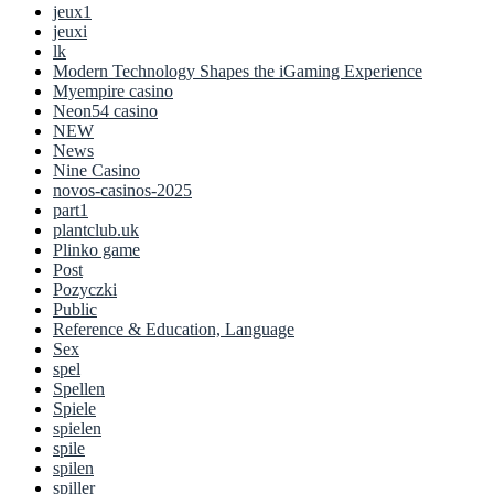
jeux1
jeuxi
lk
Modern Technology Shapes the iGaming Experience
Myempire casino
Neon54 casino
NEW
News
Nine Casino
novos-casinos-2025
part1
plantclub.uk
Plinko game
Post
Pozyczki
Public
Reference & Education, Language
Sex
spel
Spellen
Spiele
spielen
spile
spilen
spiller