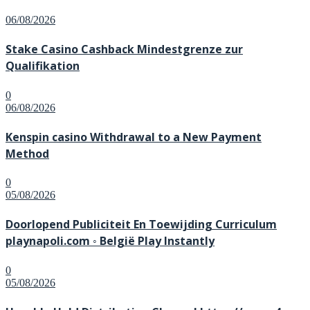
Posted
06/08/2026
on
Stake Casino Cashback Mindestgrenze zur
Qualifikation
0
Posted
06/08/2026
on
Kenspin casino Withdrawal to a New Payment
Method
0
Posted
05/08/2026
on
Doorlopend Publiciteit En Toewijding Curriculum
playnapoli.com ◦ België Play Instantly
0
Posted
05/08/2026
on