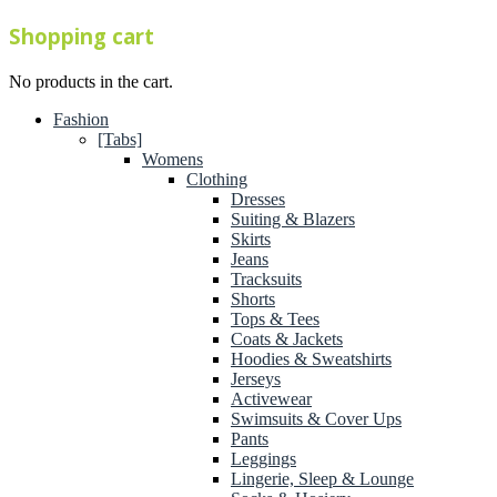
Shopping cart
No products in the cart.
Fashion
[Tabs]
Womens
Clothing
Dresses
Suiting & Blazers
Skirts
Jeans
Tracksuits
Shorts
Tops & Tees
Coats & Jackets
Hoodies & Sweatshirts
Jerseys
Activewear
Swimsuits & Cover Ups
Pants
Leggings
Lingerie, Sleep & Lounge