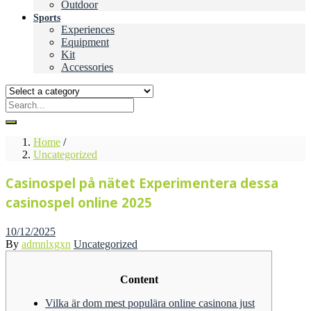
Outdoor
Sports
Experiences
Equipment
Kit
Accessories
Home
/
Uncategorized
Casinospel på nätet Experimentera dessa
casinospel online 2025
Posted
10/12/2025
on
By
admnlxgxn
Uncategorized
Content
Vilka är dom mest populära online casinona just