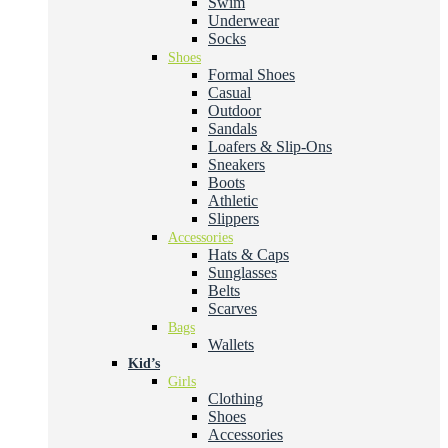
Swim
Underwear
Socks
Shoes
Formal Shoes
Casual
Outdoor
Sandals
Loafers & Slip-Ons
Sneakers
Boots
Athletic
Slippers
Accessories
Hats & Caps
Sunglasses
Belts
Scarves
Bags
Wallets
Kid’s
Girls
Clothing
Shoes
Accessories