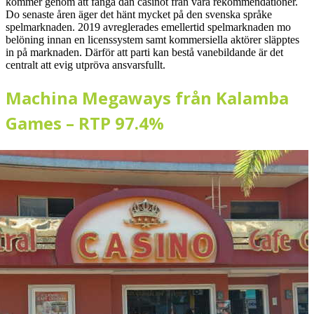
kommer genom att fånga dän casinot från våra rekommendationer.
Do senaste åren äger det hänt mycket på den svenska språke
spelmarknaden. 2019 avreglerades emellertid spelmarknaden mo
belöning innan en licenssystem samt kommersiella aktörer släpptes
in på marknaden. Därför att parti kan bestå vanebildande är det
centralt att evig utpröva ansvarsfullt.
Machina Megaways från Kalamba
Games – RTP 97.4%