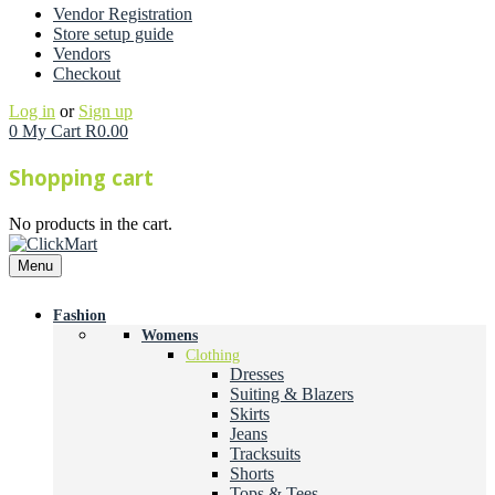
Vendor Registration
Store setup guide
Vendors
Checkout
Log in
or
Sign up
0
My Cart
R
0.00
Shopping cart
No products in the cart.
Menu
Fashion
Womens
Clothing
Dresses
Suiting & Blazers
Skirts
Jeans
Tracksuits
Shorts
Tops & Tees