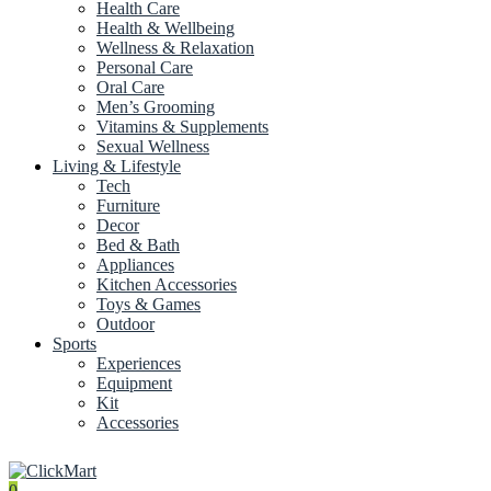
Health Care
Health & Wellbeing
Wellness & Relaxation
Personal Care
Oral Care
Men’s Grooming
Vitamins & Supplements
Sexual Wellness
Living & Lifestyle
Tech
Furniture
Decor
Bed & Bath
Appliances
Kitchen Accessories
Toys & Games
Outdoor
Sports
Experiences
Equipment
Kit
Accessories
0