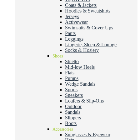
Coats & Jackets
Hoodies & Sweatshirts
Jerseys
Activewear
Swimsuits & Cover Ups
Pants
Leggings
Lingerie, Sleep & Lounge
Socks & Hosiery
Shoes
Stiletto
Mid-low Heels
Flats
Pumps
Wedge Sandals
Sports
Sneakers
Loafers & Slip-Ons
Outdoor
Sandals
Slippers
Boots
Accessories
Sunglasses & Eyewear