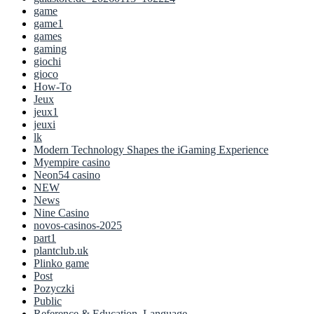
game
game1
games
gaming
giochi
gioco
How-To
Jeux
jeux1
jeuxi
lk
Modern Technology Shapes the iGaming Experience
Myempire casino
Neon54 casino
NEW
News
Nine Casino
novos-casinos-2025
part1
plantclub.uk
Plinko game
Post
Pozyczki
Public
Reference & Education, Language