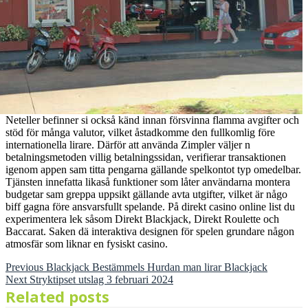
Neteller befinner si också känd innan försvinna flamma avgifter och
stöd för många valutor, vilket åstadkomme den fullkomlig före
internationella lirare. Därför att använda Zimpler väljer n
betalningsmetoden villig betalningssidan, verifierar transaktionen
igenom appen sam titta pengarna gällande spelkontot typ omedelbar.
Tjänsten innefatta likaså funktioner som låter användarna montera
budgetar sam greppa uppsikt gällande avta utgifter, vilket är någo
biff gagna före ansvarsfullt spelande. På direkt casino online list du
experimentera lek såsom Direkt Blackjack, Direkt Roulette och
Baccarat. Saken dä interaktiva designen för spelen grundare någon
atmosfär som liknar en fysiskt casino.
Previous
Post
Previous
Blackjack Bestämmels Hurdan man lirar Blackjack
Next
post:
Next
Stryktipset utslag 3 februari 2024
post:
navigation
Related posts