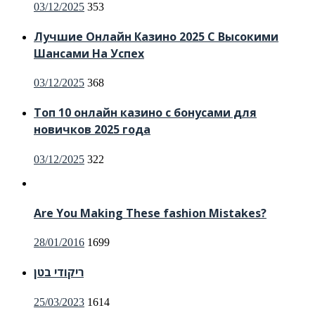
Posted
03/12/2025
353
on
Лучшие Онлайн Казино 2025 С Высокими
Шансами На Успех
Posted
03/12/2025
368
on
Топ 10 онлайн казино с бонусами для
новичков 2025 года
Posted
03/12/2025
322
on
Are You Making These fashion Mistakes?
Posted
28/01/2016
1699
on
ריקודי בטן
Posted
25/03/2023
1614
on