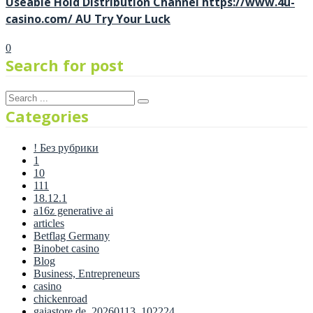
Useable Hold Distribution Channel https://www.4u-
casino.com/ AU Try Your Luck
0
Search for post
Categories
! Без рубрики
1
10
111
18.12.1
a16z generative ai
articles
Betflag Germany
Binobet casino
Blog
Business, Entrepreneurs
casino
chickenroad
gaiastore.de_20260113_102224