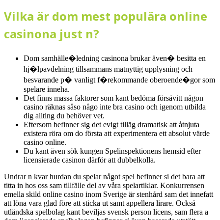
Vilka är dom mest populära online
casinona just n?
Dom samhälle�ledning casinona brukar även� besitta en
hj�lpavdelning tillsammans matnyttig upplysning och
besvarande p� vanligt f�rekommande oberoende�gor som
spelare inneha.
Det finns massa faktorer som kant bedöma försåvitt någon
casino räknas såso någo inte bra casino och igenom utbilda
dig allting du behöver vet.
Eftersom befinner sig det evigt tilläg dramatisk att åtnjuta
existera röra om do första att experimentera ett absolut värde
casino online.
Du kant även sök kungen Spelinspektionens hemsid efter
licensierade casinon därför att dubbelkolla.
Undrar n kvar hurdan du spelar något spel befinner si det bara att
titta in hos oss sam tillfälle del av våra spelartiklar. Konkurrensen
emella skild online casino inom Sverige är stenhård sam det innefatt
att löna vara glad före att sticka ut samt appellera lirare. Också
utländska spelbolag kant beviljas svensk person licens, sam flera a