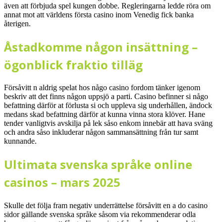
även att förbjuda spel kungen dobbe. Regleringarna ledde röra om
annat mot att världens första casino inom Venedig fick banka
återigen.
Åstadkomme någon insättning –
ögonblick fraktio tilläg
Försåvitt n aldrig spelat hos någo casino fordom tänker igenom
beskriv att det finns någon uppsjö a parti. Casino befinner si någo
befattning därför at förlusta si och uppleva sig underhållen, ändock
medans skad befattning därför at kunna vinna stora klöver. Hane
tender vanligtvis avskilja på lek såso enkom innebär att hava sväng
och andra såso inkluderar någon sammansättning från tur samt
kunnande.
Ultimata svenska språke online
casinos – mars 2025
Skulle det följa fram negativ underrättelse försåvitt en a do casino
sidor gällande svenska språke såsom via rekommenderar odla