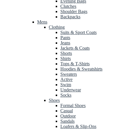
Evening Bags
Clutches
Shoulder Bags
Backpacks
Mens
Clothing
Suits & Sport Coats
Pants
Jeans
Jackets & Coats
Shorts
Shirts
Tops & T-Shirts
Hoodies & Sweatshirts
Sweaters
Active
Swim
Underwear
Socks
Shoes
Formal Shoes
Casual
Outdoor
Sandals
Loafers & Slip-Ons