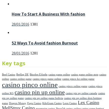
How To Start A Business With fashion
Posted
28/01/2016
1381
on
52 Ways To Avoid fashion Burnout
Posted
28/01/2016
1281
on
Key tags
Beef Casino
Betflag DE
Binobet Ελλαδα
casino game online
casino game online stots
casino
online
casino online game
casino pinco game online
casino pinco kz online game
casino pinco online
casino pinco online game
casino pinco
casino pin up online
online KG
casino pin up online canada
casino
pin up online game
casino pin up online game bolivia
casino pin up online slots bettimg
Lex Casino
game
Dragon Money
Fugu Casino
KiloGram Casino
Leon Casino
MellStroy Casino
myempire casino
Neon54 casino
online casino game betting