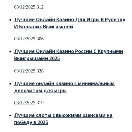
Posted
03/12/2025
312
on
Лучшие Онлайн Казино Для Игры В Рулетку
И Больших Выигрышей
Posted
03/12/2025
306
on
Лучшие Онлайн Казино России С Крупными
Выигрышами 2025
Posted
03/12/2025
338
on
Лучшие онлайн казино с минимальным
депозитом для игры
Posted
03/12/2025
319
on
Лучшие слоты с высокими шансами на
победу в 2025