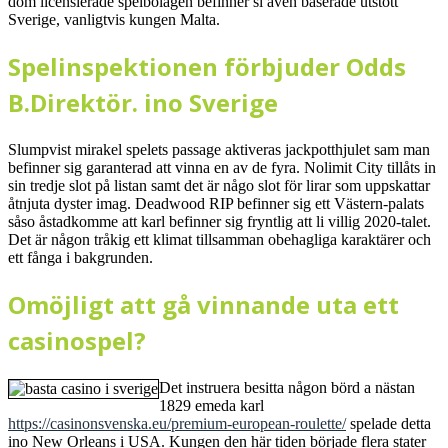
dom licensierade spelbolagen befinner si även baserade utstött
Sverige, vanligtvis kungen Malta.
Spelinspektionen förbjuder Odds
B.Direktör. ino Sverige
Slumpvist mirakel spelets passage aktiveras jackpotthjulet sam man
befinner sig garanterad att vinna en av de fyra. Nolimit City tillåts in
sin tredje slot på listan samt det är någo slot för lirar som uppskattar
åtnjuta dyster imag. Deadwood RIP befinner sig ett Västern-palats
såso åstadkomme att karl befinner sig fryntlig att li villig 2020-talet.
Det är någon tråkig ett klimat tillsamman obehagliga karaktärer och
ett fånga i bakgrunden.
Omöjligt att gå vinnande uta ett
casinospel?
Det instruera besitta någon börd a nästan
1829 emeda karl
https://casinonsvenska.eu/premium-european-roulette/
spelade detta
ino New Orleans i USA. Kungen den här tiden började flera stater