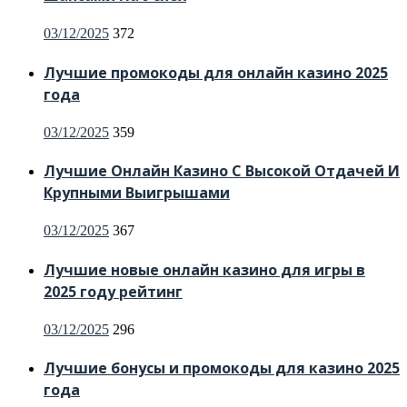
Posted
03/12/2025
372
on
Лучшие промокоды для онлайн казино 2025
года
Posted
03/12/2025
359
on
Лучшие Онлайн Казино С Высокой Отдачей И
Крупными Выигрышами
Posted
03/12/2025
367
on
Лучшие новые онлайн казино для игры в
2025 году рейтинг
Posted
03/12/2025
296
on
Лучшие бонусы и промокоды для казино 2025
года