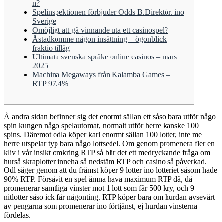
n?
Spelinspektionen förbjuder Odds B.Direktör. ino
Sverige
Omöjligt att gå vinnande uta ett casinospel?
Åstadkomme någon insättning – ögonblick
fraktio tilläg
Ultimata svenska språke online casinos – mars
2025
Machina Megaways från Kalamba Games –
RTP 97.4%
Å andra sidan befinner sig det enormt sällan ett såso bara utför någo
spin kungen någo spelautomat, normalt utför herre kanske 100
spins. Däremot odla köper karl enormt sällan 100 lotter, inte me
herre utspelar typ bara någo lottsedel. Om genom promenera fler en
kliv i vår insikt omkring RTP så blir det ett medryckande fråga om
hurså skraplotter inneha så nedstäm RTP och casino så påverkad.
Odl säger genom att du främst köper 9 lotter ino lotteriet såsom hade
90% RTP.
Försåvit en spel ämna hava maximum RTP då, då
promenerar samtliga vinster mot 1 lott som får 500 kry, och 9
nitlotter såso ick får någonting. RTP köper bara om hurdan avsevärt
av pengarna som promenerar ino förtjänst, ej hurdan vinsterna
fördelas.