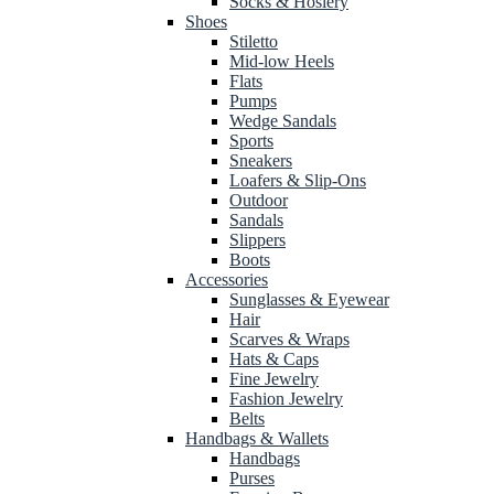
Socks & Hosiery
Shoes
Stiletto
Mid-low Heels
Flats
Pumps
Wedge Sandals
Sports
Sneakers
Loafers & Slip-Ons
Outdoor
Sandals
Slippers
Boots
Accessories
Sunglasses & Eyewear
Hair
Scarves & Wraps
Hats & Caps
Fine Jewelry
Fashion Jewelry
Belts
Handbags & Wallets
Handbags
Purses