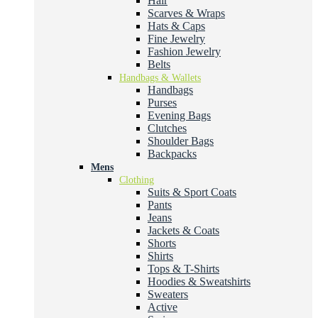
Hair
Scarves & Wraps
Hats & Caps
Fine Jewelry
Fashion Jewelry
Belts
Handbags & Wallets
Handbags
Purses
Evening Bags
Clutches
Shoulder Bags
Backpacks
Mens
Clothing
Suits & Sport Coats
Pants
Jeans
Jackets & Coats
Shorts
Shirts
Tops & T-Shirts
Hoodies & Sweatshirts
Sweaters
Active