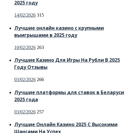
2025 году
Posted
14/02/2026
315
on
Лучшие онлайн казино с крупными
выигрышами в 2025 году
Posted
10/02/2026
263
on
Лучшие Казино Для Игры На Рубли В 2025
Году Отзывы
Posted
03/02/2026
266
on
Лучшие платформы для ставок в Беларуси
2025 года
Posted
03/02/2026
257
on
Лучшие Онлайн Казино 2025 С Высокими
Шансами На Успех