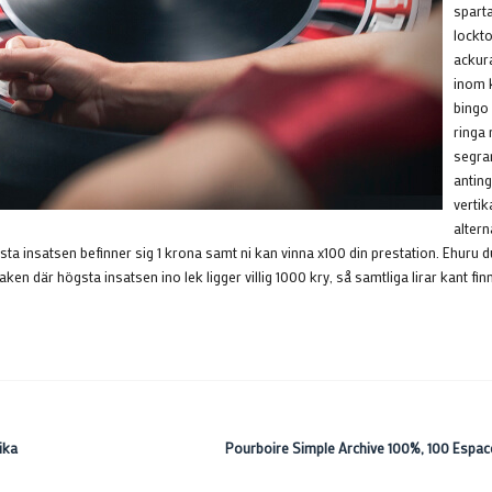
spart
lockt
ackur
inom 
bingo 
ringa
segra
antin
vertik
altern
gsta insatsen befinner sig 1 krona samt ni kan vinna x100 din prestation. Ehuru d
en där högsta insatsen ino lek ligger villig 1000 kry, så samtliga lirar kant finn
ika
Pourboire Simple Archive 100%, 100 Espac