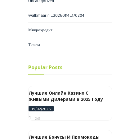
Uncategorized
vvalkmaar.nl_20260114_170204
Микрокредит
Текста
Popular Posts
Лучшие Онлайн Казино С
Живыми Дилерами В 2025 Году
19/02/2026
245
Лучшие Бонусы И Промокоды