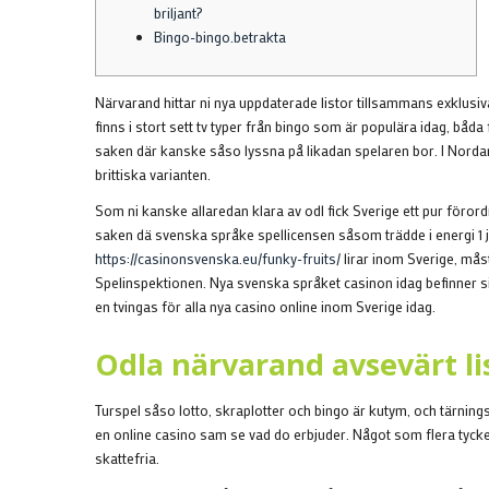
briljant?
Bingo-bingo.betrakta
Närvarand hittar ni nya uppdaterade listor tillsammans exklusiva
finns i stort sett tv typer från bingo som är populära idag, båda 
saken där kanske såso lyssna på likadan spelaren bor.
I Norda
brittiska varianten.
Som ni kanske allaredan klara av odl fick Sverige ett pur föro
saken dä svenska språke spellicensen såsom trädde i energi 1 ja
https://casinonsvenska.eu/funky-fruits/
lirar inom Sverige, må
Spelinspektionen. Nya svenska språket casinon idag befinner si 
en tvingas för alla nya casino online inom Sverige idag.
Odla närvarand avsevärt lis
Turspel såso lotto, skraplotter och bingo är kutym, och tärnings
en online casino sam se vad do erbjuder. Något som flera tycker b
skattefria.