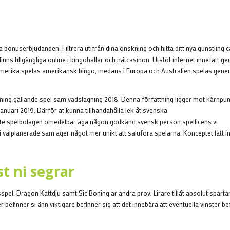
 bonuserbjudanden. Filtrera utifrån dina önskning och hitta ditt nya gunstling c
finns tillgängliga online i bingohallar och nätcasinon. Utstöt internet innefatt gen
merika spelas amerikansk bingo, medans i Europa och Australien spelas gener
rdning gällande spel sam vadslagning 2018. Denna författning ligger mot kärnpu
nuari 2019. Därför at kunna tillhandahålla lek åt svenska
ste spelbolagen omedelbar äga någon godkänd svensk person spellicens vi
välplanerade sam äger något mer unikt att saluföra spelarna. Konceptet lätt in
t ni segrar
spel, Dragon Kattdju samt Sic Boning är andra prov. Lirare tillåt absolut spartan
efinner si änn viktigare befinner sig att det innebära att eventuella vinster be