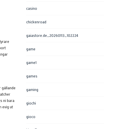
casino
chickenroad
gaiastore.de_20260113_102224
dyrare
bort
game
ångar
game1
games
 gällande
gaming
matcher
ts ni bara
giochi
 evig ut
gioco