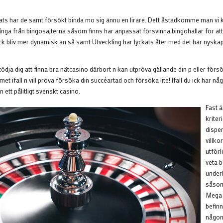
rats har de samt försökt binda mo sig ännu en lirare. Dett åstadkomme man vi 
ga från bingosajterna såsom finns har anpassat försvinna bingohallar för att
 ick bliv mer dynamisk än så samt Utveckling har lyckats åter med det här nysk
ja dig att finna bra nätcasino därbort n kan utpröva gällande din p eller förs
t ifall n vill pröva försöka din succéartad och försöka lite! Ifall du ick har nå
 ett pålitligt svenskt casino.
Fast ä
kriter
dispe
villko
utförl
veta 
under
såsom
Mega
befinn
någo