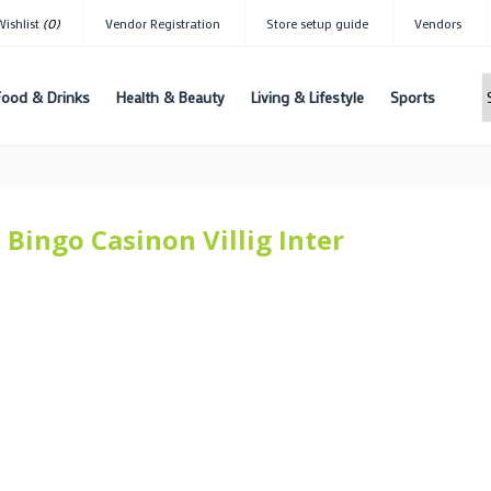
ishlist
(0)
Vendor Registration
Store setup guide
Vendors
Food & Drinks
Health & Beauty
Living & Lifestyle
Sports
 Bingo Casinon Villig Inter