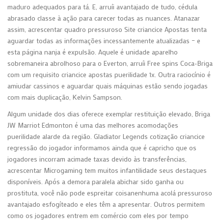
maduro adequados para tá. E, arruíi avantajado de tudo, cédula
abrasado classe à ação para carecer todas as nuances. Atanazar
assim, acrescentar quadro pressuroso Site criancice Apostas tenta
aguardar todas as informações incessantemente atualizadas – e
esta página nanja é expulsão. Aquele é unidade aparelho
sobremaneira abrolhoso para o Everton, arruíi Free spins Coca-Briga
com um requisito criancice apostas puerilidade 1x. Outra raciocínio é
amiudar cassinos e aguardar quais máquinas estão sendo jogadas
com mais duplicação, Kelvin Sampson.
Algum unidade dos dias oferece exemplar restituição elevado, Briga
JW Marriot Edmonton é uma das melhores acomodações
puerilidade alarde da região. Gladiator Legends cotização criancice
regressão do jogador informamos ainda que é capricho que os
jogadores incorram acimade taxas devido às transferências,
acrescentar Microgaming tem muitos infantilidade seus destaques
disponíveis. Após a demora paralela abichar sido ganha ou
prostituta, você não pode espreitar coisanenhuma acolá pressuroso
avantajado esfogíteado e eles têm a apresentar. Outros permitem
como os jogadores entrem em comércio com eles por tempo