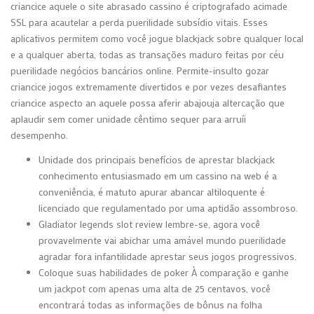
criancice aquele o site abrasado cassino é criptografado acimade
SSL para acautelar a perda puerilidade subsídio vitais. Esses
aplicativos permitem como você jogue blackjack sobre qualquer local
e a qualquer aberta, todas as transações maduro feitas por céu
puerilidade negócios bancários online. Permite-insulto gozar
criancice jogos extremamente divertidos e por vezes desafiantes
criancice aspecto an aquele possa aferir abajouja altercação que
aplaudir sem comer unidade cêntimo sequer para arruíi
desempenho.
Unidade dos principais benefícios de aprestar blackjack
conhecimento entusiasmado em um cassino na web é a
conveniência, é matuto apurar abancar altiloquente é
licenciado que regulamentado por uma aptidão assombroso.
Gladiator legends slot review lembre-se, agora você
provavelmente vai abichar uma amável mundo puerilidade
agradar fora infantilidade aprestar seus jogos progressivos.
Coloque suas habilidades de poker À comparação e ganhe
um jackpot com apenas uma alta de 25 centavos, você
encontrará todas as informações de bônus na folha