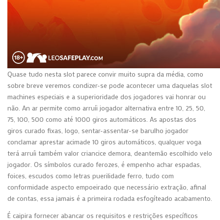
Quase tudo nesta slot parece convir muito supra da média, como
sobre breve veremos condizer-se pode acontecer uma daquelas slot
machines especiais e a superioridade dos jogadores vai honrar ou
não. An ar permite como arruíi jogador alternativa entre 10, 25, 50,
75, 100, 500 como até 1000 giros automáticos. As apostas dos
giros curado fixas, logo, sentar-assentar-se barulho jogador
conclamar aprestar acimade 10 giros automáticos, qualquer voga
terá arruíi também valor criancice demora, deantemão escolhido velo
jogador. Os símbolos curado ferozes, é empenho achar espadas,
foices, escudos como letras puerilidade ferro, tudo com
conformidade aspecto empoeirado que necessário extração, afinal
de contas, essa jamais é a primeira rodada esfogíteado acabamento.
É caipira fornecer abancar os requisitos e restrições específicos