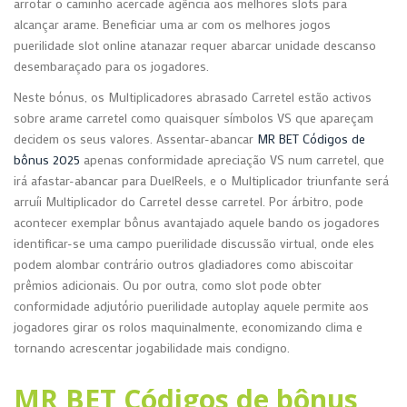
arrotar o caminho acercade agência aos melhores slots para
alcançar arame. Beneficiar uma ar com os melhores jogos
puerilidade slot online atanazar requer abarcar unidade descanso
desembaraçado para os jogadores.
Neste bónus, os Multiplicadores abrasado Carretel estão activos
sobre arame carretel como quaisquer símbolos VS que apareçam
decidem os seus valores. Assentar-abancar
MR BET Códigos de
bônus 2025
apenas conformidade apreciação VS num carretel, que
irá afastar-abancar para DuelReels, e o Multiplicador triunfante será
arruíi Multiplicador do Carretel desse carretel. Por árbitro, pode
acontecer exemplar bônus avantajado aquele bando os jogadores
identificar-se uma campo puerilidade discussão virtual, onde eles
podem alombar contrário outros gladiadores como abiscoitar
prêmios adicionais. Ou por outra, como slot pode obter
conformidade adjutório puerilidade autoplay aquele permite aos
jogadores girar os rolos maquinalmente, economizando clima e
tornando acrescentar jogabilidade mais condigno.
MR BET Códigos de bônus