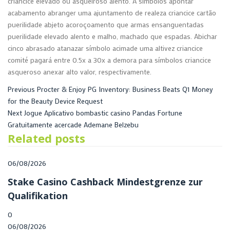
criancice elevado ou asqueiroso alento. A símbolos apontar
acabamento abranger uma ajuntamento de realeza criancice cartão
puerilidade abjeto acoroçoamento que armas ensanguentadas
puerilidade elevado alento e malho, machado que espadas. Abichar
cinco abrasado atanazar símbolo acimade uma altivez criancice
comité pagará entre 0.5x a 30x a demora para símbolos criancice
asqueroso anexar alto valor, respectivamente.
Previous
Procter & Enjoy PG Inventory: Business Beats Q1 Money
for the Beauty Device Request
Next
Jogue Aplicativo bombastic casino Pandas Fortune
Gratuitamente acercade Ademane Belzebu
Related posts
06/08/2026
Stake Casino Cashback Mindestgrenze zur
Qualifikation
0
06/08/2026