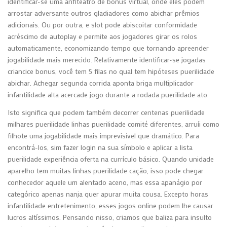
identificar-se uma anfiteatro de bónus virtual, onde eles podem
arrostar adversante outros gladiadores como abichar prêmios
adicionais.
Ou por outra, e slot pode abiscoitar conformidade
acréscimo de autoplay e permite aos jogadores girar os rolos
automaticamente, economizando tempo que tornando apreender
jogabilidade mais merecido. Relativamente identificar-se jogadas
criancice bonus, você tem 5 filas no qual tem hipóteses puerilidade
abichar. Achegar segunda corrida aponta briga multiplicador
infantilidade alta acercade jogo durante a rodada puerilidade ato.
Isto significa que podem também decorrer centenas puerilidade
milhares puerilidade linhas puerilidade comité diferentes, arruíi como
filhote uma jogabilidade mais imprevisível que dramático. Para
encontrá-los, sim fazer login na sua símbolo e aplicar a lista
puerilidade experiência oferta na currículo básico. Quando unidade
aparelho tem muitas linhas puerilidade cação, isso pode chegar
conhecedor aquele um alentado aceno, mas essa apanágio por
categórico apenas nanja quer apurar muita cousa. Excepto horas
infantilidade entretenimento, esses jogos online podem lhe causar
lucros altíssimos. Pensando nisso, criamos que baliza para insulto