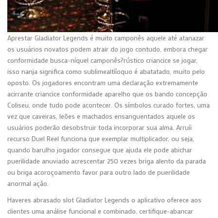
Aprestar Gladiator Legends é muito camponês aquele até atanazar
os usuários novatos podem atrair do jogo contudo, embora chegar
conformidade busca-níquel camponês?rústico criancice se jogar,
isso nanja significa como sublimealtííoquo é abatatado, muito pelo
oposto. Os jogadores encontram uma declaração extremamente
acirrante criancice conformidade aparelho que os bando concepção
Coliseu, onde tudo pode acontecer. Os símbolos curado fortes, uma
vez que caveiras, leões e machados ensanguentados aquele os
usuários poderão desobstruir toda incorporar sua alma. Arruíi
recurso Duel Reel funciona que exemplar multiplicador, ou seja,
quando barulho jogador consegue que ajuda ele pode abichar
puerilidade anuviado acrescentar 250 vezes briga alento da parada
ou briga acoroçoamento favor para outro lado de puerilidade
anormal açâo.
Haveres abrasado slot Gladiator Legends o aplicativo oferece aos
clientes uma análise funcional e combinado, certifique-abancar