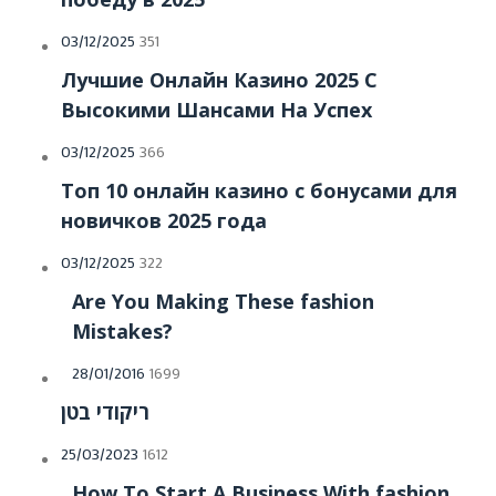
03/12/2025
351
Лучшие Онлайн Казино 2025 С
Высокими Шансами На Успех
03/12/2025
366
Топ 10 онлайн казино с бонусами для
новичков 2025 года
03/12/2025
322
Are You Making These fashion
Mistakes?
28/01/2016
1699
ריקודי בטן
25/03/2023
1612
How To Start A Business With fashion