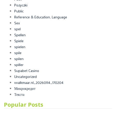
Pozyczki
Public
Reference & Education, Language
Sex
spel
Spellen
Spiele
spielen
spile
spilen
spiller
Supabet Casino
Uncategorized
vvalkmaar.nl_20260114_170204
Микрокредит
Текста
Popular Posts