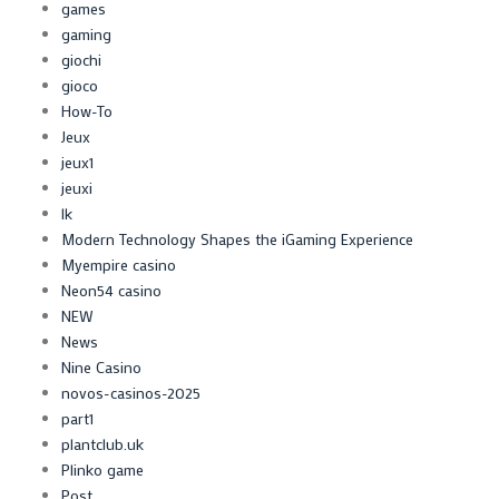
games
gaming
giochi
gioco
How-To
Jeux
jeux1
jeuxi
lk
Modern Technology Shapes the iGaming Experience
Myempire casino
Neon54 casino
NEW
News
Nine Casino
novos-casinos-2025
part1
plantclub.uk
Plinko game
Post