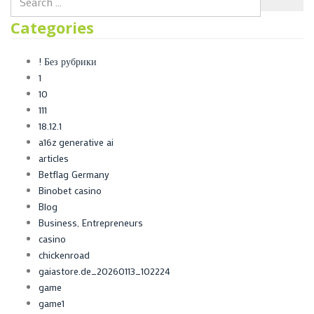
Categories
! Без рубрики
1
10
111
18.12.1
a16z generative ai
articles
Betflag Germany
Binobet casino
Blog
Business, Entrepreneurs
casino
chickenroad
gaiastore.de_20260113_102224
game
game1