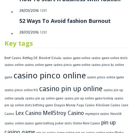
28/01/2016
1381
52 Ways To Avoid fashion Burnout
28/01/2016
1281
Key tags
Beef Casino
Betflag DE
Binobet Ελλαδα
casino game online
casino game online stots
casino online
casino online game
casino pinco game online
casino pinco kz online
casino pinco online
game
casino pinco online game
casino pin up online
casino pinco online KG
casino pin up
online canada
casino pin up online game
casino pin up online game bolivia
casino
pin up online slots bettimg game
Dragon Money
Fugu Casino
KiloGram Casino
Leon
Lex Casino
MellStroy Casino
Casino
myempire casino
Neon54
pin up
casino
online casino game betting poker slots
Online Nine Casino
casino game
pin up casino game online
pin up casino online game
Plinko