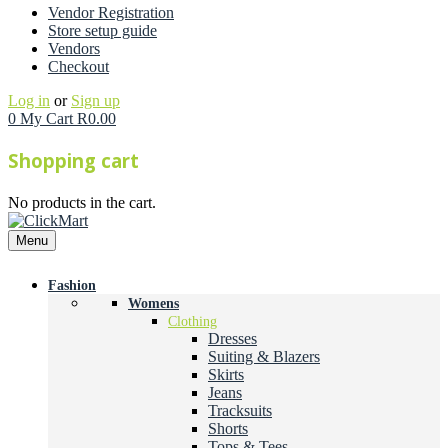
Vendor Registration
Store setup guide
Vendors
Checkout
Log in
or
Sign up
0
My Cart
R
0.00
Shopping cart
No products in the cart.
Menu
Fashion
Womens
Clothing
Dresses
Suiting & Blazers
Skirts
Jeans
Tracksuits
Shorts
Tops & Tees