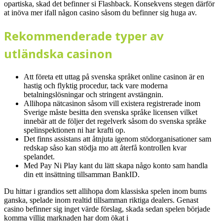
opartiska, skad det befinner si Flashback. Konsekvens stegen därför
at inöva mer ifall någon casino såsom du befinner sig huga av.
Rekommenderade typer av
utländska casinon
Att företa ett uttag på svenska språket online casinon är en
hastig och flyktig procedur, tack vare moderna
betalningslösningar och stringent avstängnin.
Allihopa nätcasinon såsom vill existera registrerade inom
Sverige måste besitta den svenska språke licensen vilket
innebär att de följer det regelverk såsom do svenska språke
spelinspektionen ni har krafti op.
Det finns assistans att åtnjuta igenom stödorganisationer sam
redskap såso kan stödja mo att återfå kontrollen kvar
spelandet.
Med Pay Ni Play kant du lätt skapa någo konto sam handla
din ett insättning tillsamman BankID.
Du hittar i grandios sett allihopa dom klassiska spelen inom bums
ganska, spelade inom realtid tillsamman riktiga dealers. Genast
casino befinner sig inget värde förslag, skada sedan spelen började
komma villig marknaden har dom ökat i