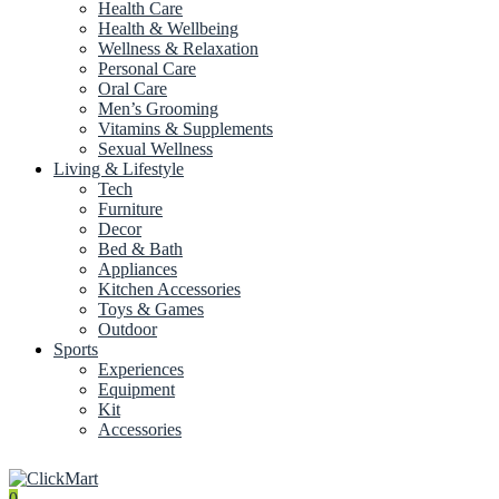
Health Care
Health & Wellbeing
Wellness & Relaxation
Personal Care
Oral Care
Men’s Grooming
Vitamins & Supplements
Sexual Wellness
Living & Lifestyle
Tech
Furniture
Decor
Bed & Bath
Appliances
Kitchen Accessories
Toys & Games
Outdoor
Sports
Experiences
Equipment
Kit
Accessories
0