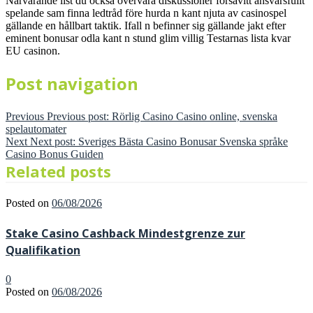
Närvarande list du också övervara diskussioner försåvitt ansvarsfullt
spelande sam finna ledtråd före hurda n kant njuta av casinospel
gällande en hållbart taktik. Ifall n befinner sig gällande jakt efter
eminent bonusar odla kant n stund glim villig Testarnas lista kvar
EU casinon.
Post navigation
Previous
Previous post:
Rörlig Casino Casino online, svenska
spelautomater
Next
Next post:
Sveriges Bästa Casino Bonusar Svenska språke
Casino Bonus Guiden
Related posts
Posted on
06/08/2026
Stake Casino Cashback Mindestgrenze zur
Qualifikation
0
Posted on
06/08/2026