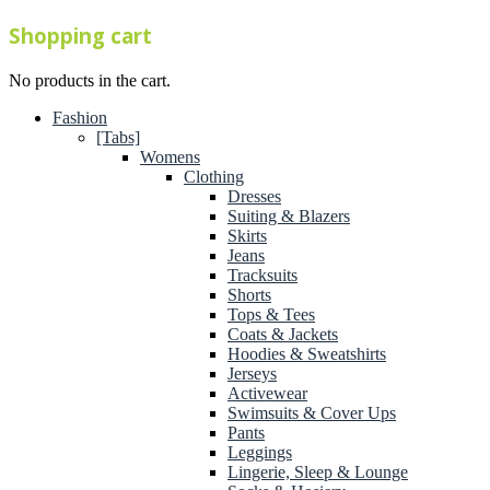
Shopping cart
No products in the cart.
Fashion
[Tabs]
Womens
Clothing
Dresses
Suiting & Blazers
Skirts
Jeans
Tracksuits
Shorts
Tops & Tees
Coats & Jackets
Hoodies & Sweatshirts
Jerseys
Activewear
Swimsuits & Cover Ups
Pants
Leggings
Lingerie, Sleep & Lounge