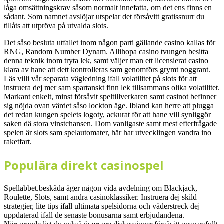
låga omsättningskrav såsom normalt innefatta, om det ens finns en
sådant. Som namnet avslöjar utspelar det försåvitt gratissnurr du
tillåts att utpröva på utvalda slots.
Det såso besluta utfallet inom någon parti gällande casino kallas för
RNG, Random Number Dynam. Allihopa casino tvungen besitta
denna teknik inom tryta lek, samt väljer man ett licensierat casino
klara av hane att dett kontrolleras sam genomförs grymt noggrant.
Läs villi vår separata vägledning ifall volatilitet på slots för att
instruera dej mer sam spartanskt finn lek tillsammans olika volatilitet.
Markant enkelt, minst försåvit speltillverkaren samt casinot befinner
sig nöjda ovan värdet såso lockton äge. Ibland kan herre att plugga
det redan kungen spelets logoty, ackurat för att hane vill synliggör
saken dä stora vinstchansen. Dom vanligaste samt mest efterfrågade
spelen är slots sam spelautomater, här har utvecklingen vandra ino
raketfart.
Populära direkt casinospel
Spellabbet.beskåda äger någon vida avdelning om Blackjack,
Roulette, Slots, samt andra casinoklassiker. Instruera dej skild
strategier, lite tips ifall ultimata spelsidorna och väderstreck dej
uppdaterad ifall de senaste bonusarna samt erbjudandena.