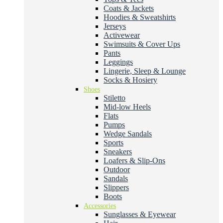
Coats & Jackets
Hoodies & Sweatshirts
Jerseys
Activewear
Swimsuits & Cover Ups
Pants
Leggings
Lingerie, Sleep & Lounge
Socks & Hosiery
Shoes
Stiletto
Mid-low Heels
Flats
Pumps
Wedge Sandals
Sports
Sneakers
Loafers & Slip-Ons
Outdoor
Sandals
Slippers
Boots
Accessories
Sunglasses & Eyewear