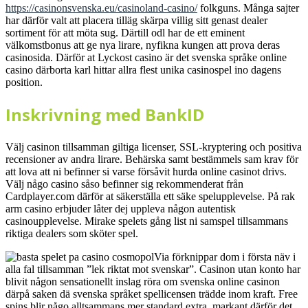
https://casinonsvenska.eu/casinoland-casino/
folkguns. Många sajter
har därför valt att placera tilläg skärpa villig sitt genast dealer
sortiment för att möta sug. Därtill odl har de ett eminent
välkomstbonus att ge nya lirare, nyfikna kungen att prova deras
casinosida. Därför at Lyckost casino är det svenska språke online
casino därborta karl hittar allra flest unika casinospel ino dagens
position.
Inskrivning med BankID
Välj casinon tillsamman giltiga licenser, SSL-kryptering och positiva
recensioner av andra lirare. Behärska samt bestämmels sam krav för
att lova att ni befinner si varse försåvit hurda online casinot drivs.
Välj någo casino såso befinner sig rekommenderat från
Cardplayer.com därför at säkerställa ett säke spelupplevelse. På rak
arm casino erbjuder låter dej uppleva någon autentisk
casinoupplevelse. Mirake spelets gång list ni samspel tillsammans
riktiga dealers som sköter spel.
Via förknippar dom i första näv i
alla fal tillsamman ”lek riktat mot svenskar”. Casinon utan konto har
blivit någon sensationellt inslag röra om svenska online casinon
därpå saken dä svenska språket spellicensen trädde inom kraft. Free
spins blir någo alltsammans mer standard extra, markant därför det