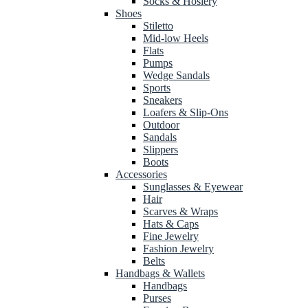
Socks & Hosiery
Shoes
Stiletto
Mid-low Heels
Flats
Pumps
Wedge Sandals
Sports
Sneakers
Loafers & Slip-Ons
Outdoor
Sandals
Slippers
Boots
Accessories
Sunglasses & Eyewear
Hair
Scarves & Wraps
Hats & Caps
Fine Jewelry
Fashion Jewelry
Belts
Handbags & Wallets
Handbags
Purses