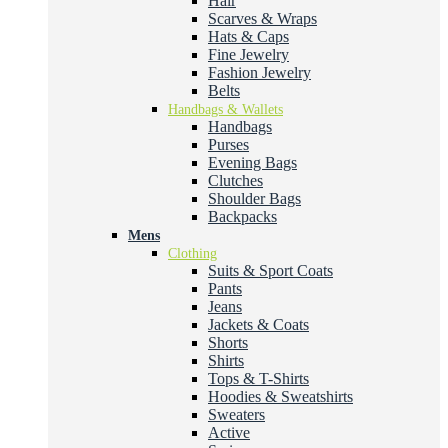
Hair
Scarves & Wraps
Hats & Caps
Fine Jewelry
Fashion Jewelry
Belts
Handbags & Wallets
Handbags
Purses
Evening Bags
Clutches
Shoulder Bags
Backpacks
Mens
Clothing
Suits & Sport Coats
Pants
Jeans
Jackets & Coats
Shorts
Shirts
Tops & T-Shirts
Hoodies & Sweatshirts
Sweaters
Active