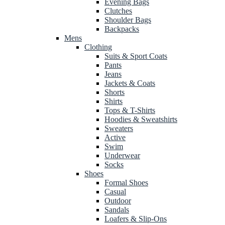
Evening Bags
Clutches
Shoulder Bags
Backpacks
Mens
Clothing
Suits & Sport Coats
Pants
Jeans
Jackets & Coats
Shorts
Shirts
Tops & T-Shirts
Hoodies & Sweatshirts
Sweaters
Active
Swim
Underwear
Socks
Shoes
Formal Shoes
Casual
Outdoor
Sandals
Loafers & Slip-Ons