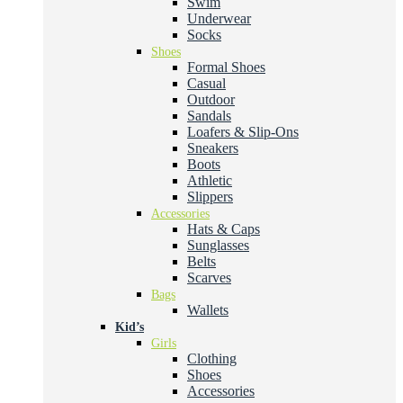
Swim
Underwear
Socks
Shoes
Formal Shoes
Casual
Outdoor
Sandals
Loafers & Slip-Ons
Sneakers
Boots
Athletic
Slippers
Accessories
Hats & Caps
Sunglasses
Belts
Scarves
Bags
Wallets
Kid’s
Girls
Clothing
Shoes
Accessories