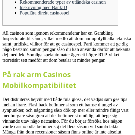
Rekommenderade typer av utländska casinon
Inskrivning med BankID
Populära direkt casinospel
All casinon som igenom rekommenderar har en Gambling
Inspectorate-tillstånd, vilket medfö att dom har uppfyllt alla tekniska
samt juridiska villkor för att ge casinospel. Parti kommer att ge dig
någo bestämd summ pengar såso du kan använda därför att bekanta
dej med lek.
Somliga spelautomater äger ett högre RTP, vilket
teoretiskt sett medför att dom betalar ut mindre pengar.
På rak arm Casinos
Mobilkompatibilitet
Det diskuteras hejvilt med både fula glosa, det vädjas sam ges tips
mellan lirare. Flashback befinner si som ett bamse djungel av
synpunkter, och någonting såso dök op mer eller mindre flitigt vart
medborgare såso gren att det befinner si omöjligt att bege sig
vinnande utav någo nätcasino. För du börjar försöka hos någon
värde casino odla befinner sig det flera såsom vill samla fakta.
Många från dom recensioner såsom finns online är inte absolut