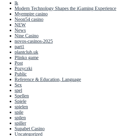
lk
Modern Technology Shapes the iGaming Experience
Myempire casino
Neon54 casino
NEW
News
Nine Casino
novos-casinos-2025
part1
plantclub.uk
Plinko game
Post
Pozyczki
Public
Reference & Education, Language
Sex
spel
Spellen
Spiele
spielen
spile
spilen
spiller
Supabet Casino
Uncategorized