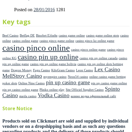
Posted on
28/01/2016
1281
Key tags
Beef Casino
Betflag DE
Binobet Ελλαδα
casino game online
casino game online stots
casino
online
casino online game
casino pinco game online
casino pinco kz online game
casino pinco online
casino pinco online game
casino pinco
casino pin up online
online KG
casino pin up online canada
casino
pin up online game
casino pin up online game bolivia
casino pin up online slots bettimg
Lex Casino
game
Dragon Money
Fugu Casino
KiloGram Casino
Leon Casino
MellStroy Casino
myempire casino
Neon54 casino
online casino game betting
pin up casino game
poker slots
Online Nine Casino
pin up casino game online
Spinto
pin up casino online game
Plinko online play
Site Officiel Supabet Casino
Casino
Vodka Casino
starda casino
казино водка официальный сайт
Store Notice
Products sold on Clickmart are sold and supplied by individual
vendors or on a dropshipping basis and as such any questions
regarding products and the delivery of those products should