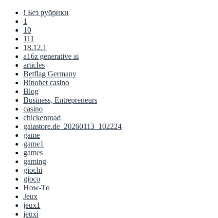
! Без рубрики
1
10
111
18.12.1
a16z generative ai
articles
Betflag Germany
Binobet casino
Blog
Business, Entrepreneurs
casino
chickenroad
gaiastore.de_20260113_102224
game
game1
games
gaming
giochi
gioco
How-To
Jeux
jeux1
jeuxi