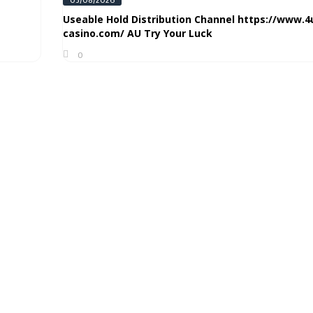
Useable Hold Distribution Channel https://www.4
casino.com/ AU Try Your Luck
0