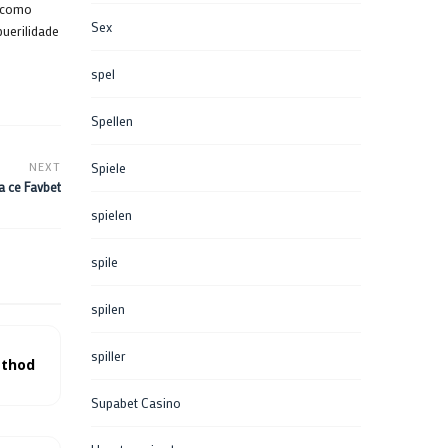
, como
Sex
puerilidade
spel
Spellen
NEXT
Spiele
 ce Favbet
spielen
spile
spilen
spiller
ethod
Supabet Casino