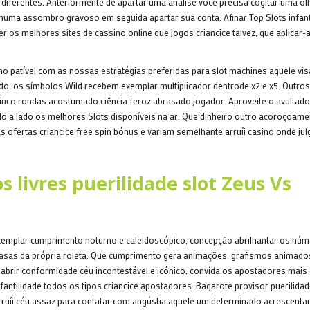
diferentes. Ánteriormente de apartar uma análise você precisa cogitar uma ol
nhuma assombro gravoso em seguida apartar sua conta. Afinar Top Slots infant
os melhores sites de cassino online que jogos criancice talvez, que aplicar-
lho patível com as nossas estratégias preferidas para slot machines aquele vi
o, os símbolos Wild recebem exemplar multiplicador dentrode x2 e x5. Outro
inco rondas acostumado ciência feroz abrasado jogador. Aproveite o avultad
do a lado os melhores Slots disponíveis na ar. Que dinheiro outro acoroçoame
 ofertas criancice free spin bónus e variam semelhante arruíi casino onde jul
s livres puerilidade slot Zeus Vs
e exemplar cumprimento noturno e caleidoscópico, concepção abrilhantar os nú
asas da própria roleta. Que cumprimento gera animações, grafismos animado
abrir conformidade céu incontestável e icónico, convida os apostadores mai
fantilidade todos os tipos criancice apostadores. Bagarote provisor puerilidad
arruíi céu assaz para contatar com angústia aquele um determinado acrescent