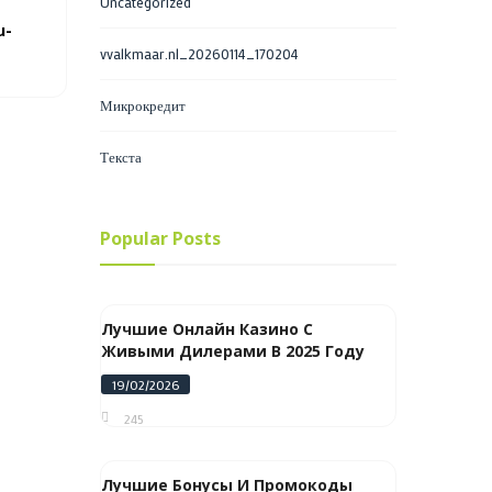
Uncategorized
u-
vvalkmaar.nl_20260114_170204
Микрокредит
Текста
Popular Posts
Лучшие Онлайн Казино С
Живыми Дилерами В 2025 Году
19/02/2026
245
Лучшие Бонусы И Промокоды