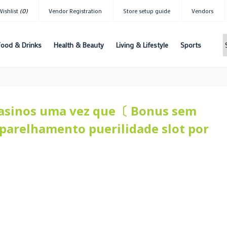
ishlist
(0)
Vendor Registration
Store setup guide
Vendors
Food & Drinks
Health & Beauty
Living & Lifestyle
Sports
Casinos uma vez que〔 Bonus sem
aparelhamento puerilidade slot por