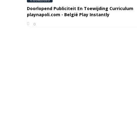
Doorlopend Publiciteit En Toewijding Curriculum
playnapoli.com ◦ België Play Instantly
0