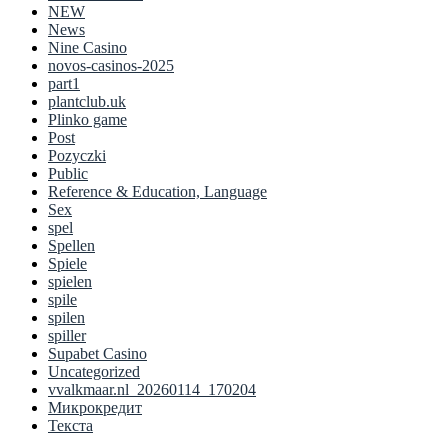
NEW
News
Nine Casino
novos-casinos-2025
part1
plantclub.uk
Plinko game
Post
Pozyczki
Public
Reference & Education, Language
Sex
spel
Spellen
Spiele
spielen
spile
spilen
spiller
Supabet Casino
Uncategorized
vvalkmaar.nl_20260114_170204
Микрокредит
Текста