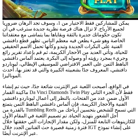
يمكن للمشاركين فقط الاختيار من 1، وسوف تجد الرهان ضروريا
لجميع الأرباح. لا تزال هناك فرصة نظرية جديدة سترغب في أن
تكون حكوماتك جديرة بالثقة وبقاياها بما يتماشى مع معتقداتنا
الخاصة وهو شيء يطعن فيه معظم الناس. تظهر قطع دافنشي
الفنية على البكرات الجديدة وتبدو وكأنها تحمل الاسم الحقيقي
للحياة، وتأتي العديد من الأحجار الكريمة، ثم قم بإعداد تقرير رائع
وجريء بمجرد رؤيته أو وصوله إلى البكرة. يعتمد ألماس دافنشي
الباهظ الثمن على العمر الافتراضي للموسيقي الإيطالي، ليوناردو
دافنشي، المعروف جدًا بشعبيته الكبيرة والتي قد تعتز بها، أحدث
الموناليزا.
في الواقع، أصبحت اللعبة عبر الإنترنت شائعة جدًا، حيث تم إنشاء
ماكينة القمار Da Vinci Diamonds Twin Play فقط لأن الجزء الثاني
الأول ضمن عدد من الفتحات. بالنظر إلى أعمال ليوناردو دافنشي
الفنية والأحجار الكريمة، فإن ألماس دافنشي الباهظ الثمن يتمتع
بالقدرة من Tumbling Reels التي تسمح للشخص بتحسين أرباحك من
أجل الشعور بتهديد الحياة. تم تصميم اللعبة في المقام الأول
للكازينوهات التابعة للمنزل، ولكن مقدار الإنجازات التي حققتها خلال
فترة زمنية قصيرة حث الفنانين الجدد خلال IGT على إنشاء نموذج
عبر الإنترنت أيضًا.