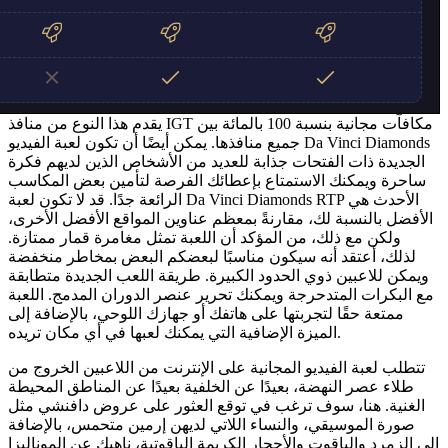
يقدم هذا النوع من منافذ IGT مكافآت مجانية بنسبة 100 بالمائة بين
جميع منافذها. يمكن أيضًا أن تكون لعبة الفيديو Da Vinci Diamonds
الجديدة ذات الفتحات جذابة للعديد من الأشخاص الذين لديهم فكرة
ساحرة ويمكنك الاستمتاع بإعطائك الفرصة لتأمين بعض المكاسب
الرائعة جدًا. قد لا تكون لعبة Da Vinci Diamonds RTP الأحدث هي
الأفضل بالنسبة لك، مقارنةً بمعظم عناوين المواقع الأفضل الأخرى،
ولكن مع ذلك، من المؤكد أن اللعبة تمثل مغامرة قمار ممتازة.
لذلك، أعتقد أنه سيكون مناسبًا لبعضكم البعض بمخاطر منخفضة
ويمكن للاعبين ذوي الحدود الكبيرة. طريقة اللعب الجديدة متطابقة
مع البكرات المتدحرجة ويمكنك تحرير عنصر الدوران المدمج. اللعبة
ممتعة حقًا لتجربتها على هاتفك أو جهازك اللوحي، بالإضافة إلى
الميزة الإضافية التي يمكنك لعبها في أي مكان تريده.
تتطلب لعبة الفيديو المجانية على الإنترنت من اللاعبين الخروج من
طلاء عصر النهضة، بعيدًا عن الخلفية بعيدًا عن المناطق المحيطة
الغنية. هنا، سوف ترغب في توقع العثور على عروض دافنشي مثل
صورة الموسيقي، والنساء اللاتي لديهن إرمين متحمس، بالإضافة
إلى الزمرد والياقوت والأحجار الكريمة الياقوتية، ناهيك عن الموناليزا