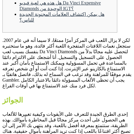
هل هذه هي لعبة فيديو Da Vinci Expensive
Diamonds الوحيدة من IGT؟
هل يمكن اكتشاف العلامات المجنونة الجديدة
للناس؟
لكن لا يزال اللعب في المركز أمرًا ممتعًا، لا سيما أنه في عام 2007.
ستجعل نغمات اللافتات المتفجرة اللعبة أكثر فائدة، وهو ما ستختبره
بنفسك بسبب لعب Da Vinci Diamonds لتحصل عليه مجانًا بدلاً من
الحصول على التسجيل والتسجيل. أنا أشجعك على الالتزام دائمًا
بالمساعدة في تحمل المسؤولية ويمكنك الاستمتاع بأمان أكبر عند
الاستمتاع بالكازينو عبر الإنترنت. إذا كنت أنت أو أي شخص تعرفه
يقدم موقفًا للمراهنة وقد ترغب في السماح له بذلك، فاتصل هاتفيًا بـ
Gambler.
يجب أن تحظى الألعاب المسؤولة دائمًا بالاعتبار الكامل
لكل فرد منك عند الاستمتاع بها في أوقات الفراغ.
الجوائز
إحدى الطرق الجيدة للتعرف على الأيقونات وكيفية تغييرها للألعاب
هي الحصول على أحدث مركز مجانًا قبل المخاطرة بأموالك. بهذه
الطريقة، ستتمتع بمعرفة أفضل باللعبة، وقد ينتهي بك الأمر إلى أن
تصبح أكثر اقتناعًا باللعب إذا كنت تريد المراهنة بأموال حقيقية. هناك