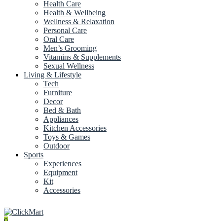
Health Care
Health & Wellbeing
Wellness & Relaxation
Personal Care
Oral Care
Men’s Grooming
Vitamins & Supplements
Sexual Wellness
Living & Lifestyle
Tech
Furniture
Decor
Bed & Bath
Appliances
Kitchen Accessories
Toys & Games
Outdoor
Sports
Experiences
Equipment
Kit
Accessories
0