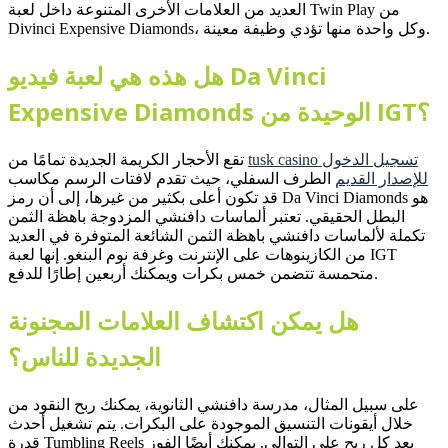
العديد من العلامات الأخرى المتنوعة داخل لعبة Twin Play من
Divinci Expensive Diamonds، وكل واحدة منها تؤدي وظيفة معينة.
هل هذه هي لعبة فيديو Da Vinci
Expensive Diamonds الوحيدة من IGT؟
tusk casino تسجيل الدخول
تقع الأحجار الكريمة الجديدة تمامًا من
للإصدار القديم
الطرف السفلي، حيث تقدم لافتات الرسم مكاسب
قد تكون أعلى بكثير من غيرها، إلى أن رمز Da Vinci Diamonds هو
البطل الحقيقي. تعتبر ألماسات دافنشي المزدوجة باهظة الثمن
تكملة لألماسات دافنشي باهظة الثمن الشائعة المتوفرة في العديد
من الكازينوهات على الإنترنت وغرفة نوم البنغو. إنها لعبة IGT
متحمسة تتضمن خمس بكرات ويمكنك أربعين إطارًا للدفع.
هل يمكن اكتشاف العلامات المجنونة
الجديدة للناس؟
على سبيل المثال، مدرسة دافنشي الثانوية، يمكنك ربح النقود من
خلال أيقونات التنسيق الموجودة على البكرات. يتم تشغيل أحدث
قدرة Tumbling Reels بعد كل ربح على التوالي. يمكنك أيضًا الفوز