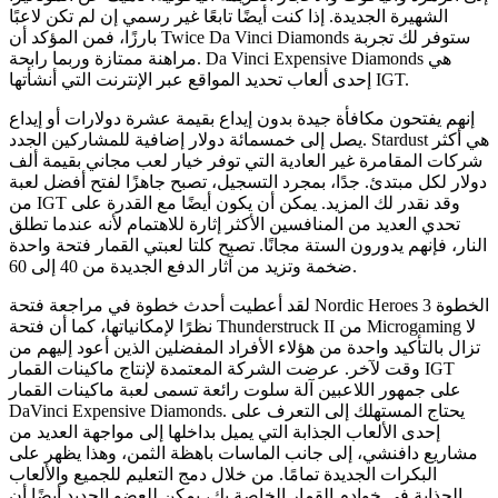
الشهيرة الجديدة. إذا كنت أيضًا تابعًا غير رسمي إن لم تكن لاعبًا
بارزًا، فمن المؤكد أن Twice Da Vinci Diamonds ستوفر لك تجربة
مراهنة ممتازة وربما رابحة. Da Vinci Expensive Diamonds هي
إحدى ألعاب تحديد المواقع عبر الإنترنت التي أنشأتها IGT.
إنهم يفتحون مكافأة جيدة بدون إيداع بقيمة عشرة دولارات أو إيداع
يصل إلى خمسمائة دولار إضافية للمشاركين الجدد. Stardust هي أكثر
شركات المقامرة غير العادية التي توفر خيار لعب مجاني بقيمة ألف
دولار لكل مبتدئ. جدًا، بمجرد التسجيل، تصبح جاهزًا لفتح أفضل لعبة
من IGT وقد نقدر لك المزيد. يمكن أن يكون أيضًا مع القدرة على
تحدي العديد من المنافسين الأكثر إثارة للاهتمام لأنه عندما تطلق
النار، فإنهم يدورون الستة مجانًا. تصبح كلتا لعبتي القمار فتحة واحدة
ضخمة وتزيد من آثار الدفع الجديدة من 40 إلى 60.
لقد أعطيت أحدث خطوة في مراجعة فتحة Nordic Heroes الخطوة 3
نظرًا لإمكانياتها، كما أن فتحة Thunderstruck II من Microgaming لا
تزال بالتأكيد واحدة من هؤلاء الأفراد المفضلين الذين أعود إليهم من
وقت لآخر. عرضت الشركة المعتمدة لإنتاج ماكينات القمار IGT
على جمهور اللاعبين آلة سلوت رائعة تسمى لعبة ماكينات القمار
DaVinci Expensive Diamonds. يحتاج المستهلك إلى التعرف على
إحدى الألعاب الجذابة التي يميل بداخلها إلى مواجهة العديد من
مشاريع دافنشي، إلى جانب الماسات باهظة الثمن، وهذا يظهر على
البكرات الجديدة تمامًا. من خلال دمج التعليم للجميع والألعاب
الجذابة في خوادم القمار الخاصة بك، يمكن للعضو الجديد أيضًا أن