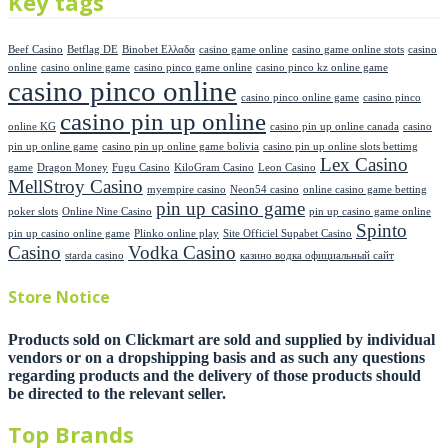
Key tags
Beef Casino
Betflag DE
Binobet Ελλαδα
casino game online
casino game online stots
casino
online
casino online game
casino pinco game online
casino pinco kz online game
casino pinco online
casino pinco online game
casino pinco
casino pin up online
online KG
casino pin up online canada
casino
pin up online game
casino pin up online game bolivia
casino pin up online slots bettimg
Lex Casino
game
Dragon Money
Fugu Casino
KiloGram Casino
Leon Casino
MellStroy Casino
myempire casino
Neon54 casino
online casino game betting
pin up casino game
poker slots
Online Nine Casino
pin up casino game online
Spinto
pin up casino online game
Plinko online play
Site Officiel Supabet Casino
Casino
Vodka Casino
starda casino
казино водка официальный сайт
Store Notice
Products sold on Clickmart are sold and supplied by individual
vendors or on a dropshipping basis and as such any questions
regarding products and the delivery of those products should
be directed to the relevant seller.
Top Brands