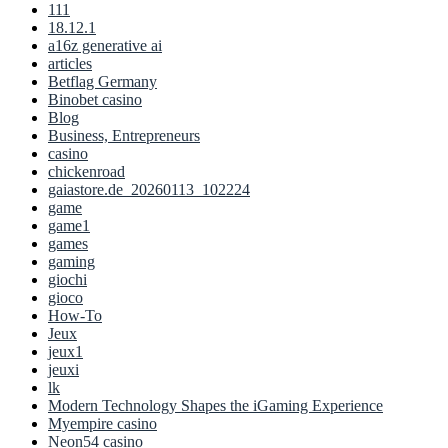
111
18.12.1
a16z generative ai
articles
Betflag Germany
Binobet casino
Blog
Business, Entrepreneurs
casino
chickenroad
gaiastore.de_20260113_102224
game
game1
games
gaming
giochi
gioco
How-To
Jeux
jeux1
jeuxi
lk
Modern Technology Shapes the iGaming Experience
Myempire casino
Neon54 casino