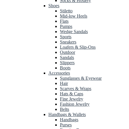
Socks & Hosiery
Shoes
Stiletto
Mid-low Heels
Flats
Pumps
Wedge Sandals
Sports
Sneakers
Loafers & Slip-Ons
Outdoor
Sandals
Slippers
Boots
Accessories
Sunglasses & Eyewear
Hair
Scarves & Wraps
Hats & Caps
Fine Jewelry
Fashion Jewelry
Belts
Handbags & Wallets
Handbags
Purses