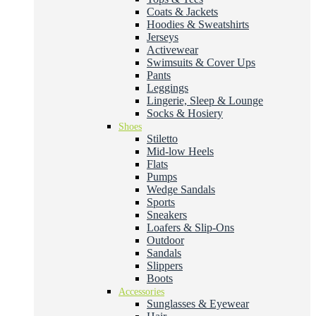
Coats & Jackets
Hoodies & Sweatshirts
Jerseys
Activewear
Swimsuits & Cover Ups
Pants
Leggings
Lingerie, Sleep & Lounge
Socks & Hosiery
Shoes
Stiletto
Mid-low Heels
Flats
Pumps
Wedge Sandals
Sports
Sneakers
Loafers & Slip-Ons
Outdoor
Sandals
Slippers
Boots
Accessories
Sunglasses & Eyewear