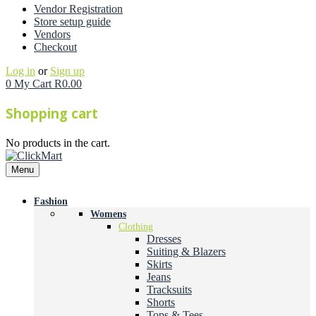
Vendor Registration
Store setup guide
Vendors
Checkout
Log in
or
Sign up
0
My Cart
R
0.00
Shopping cart
No products in the cart.
Menu
Fashion
Womens
Clothing
Dresses
Suiting & Blazers
Skirts
Jeans
Tracksuits
Shorts
Tops & Tees