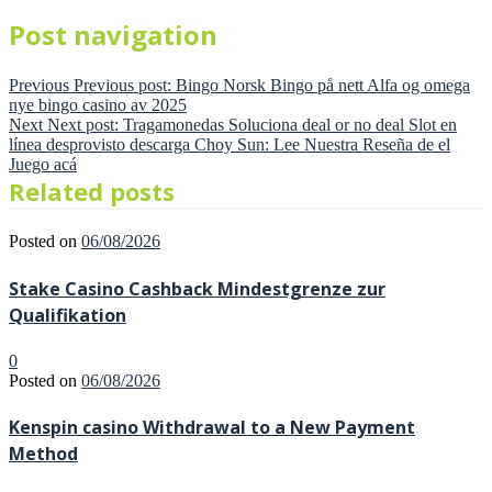
Post navigation
Previous
Previous post:
Bingo Norsk Bingo på nett Alfa og omega
nye bingo casino av 2025
Next
Next post:
Tragamonedas Soluciona deal or no deal Slot en
línea desprovisto descarga Choy Sun: Lee Nuestra Reseña de el
Juego acá
Related posts
Posted on
06/08/2026
Stake Casino Cashback Mindestgrenze zur
Qualifikation
0
Posted on
06/08/2026
Kenspin casino Withdrawal to a New Payment
Method