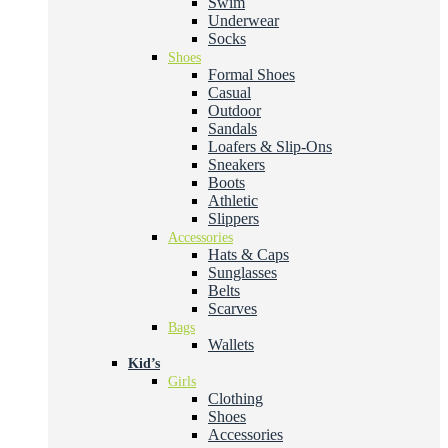
Swim
Underwear
Socks
Shoes
Formal Shoes
Casual
Outdoor
Sandals
Loafers & Slip-Ons
Sneakers
Boots
Athletic
Slippers
Accessories
Hats & Caps
Sunglasses
Belts
Scarves
Bags
Wallets
Kid’s
Girls
Clothing
Shoes
Accessories