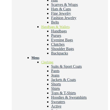
Hair
Scarves & Wraps
Hats & Caps
Fine Jewelry
Fashion Jewelry
Belts
Handbags & Wallets
Handbags
Purses
Evening Bags
Clutches
Shoulder Bags
Backpacks
Mens
Clothing
Suits & Sport Coats
Pants
Jeans
Jackets & Coats
Shorts
Shirts
Tops & T-Shirts
Hoodies & Sweatshirts
Sweaters
Active