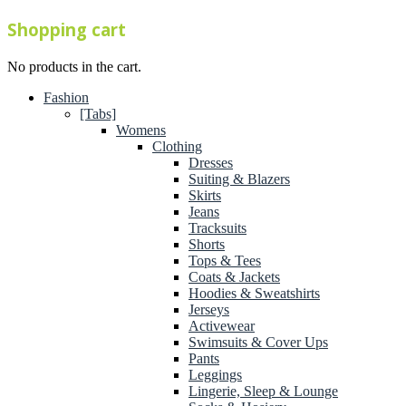
Shopping cart
No products in the cart.
Fashion
[Tabs]
Womens
Clothing
Dresses
Suiting & Blazers
Skirts
Jeans
Tracksuits
Shorts
Tops & Tees
Coats & Jackets
Hoodies & Sweatshirts
Jerseys
Activewear
Swimsuits & Cover Ups
Pants
Leggings
Lingerie, Sleep & Lounge