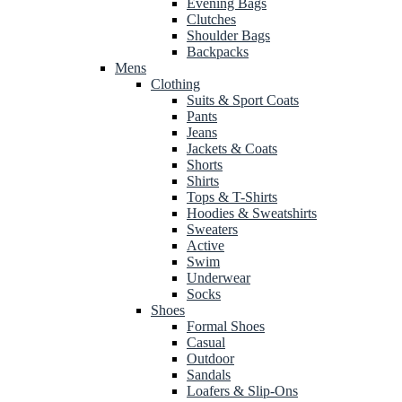
Evening Bags
Clutches
Shoulder Bags
Backpacks
Mens
Clothing
Suits & Sport Coats
Pants
Jeans
Jackets & Coats
Shorts
Shirts
Tops & T-Shirts
Hoodies & Sweatshirts
Sweaters
Active
Swim
Underwear
Socks
Shoes
Formal Shoes
Casual
Outdoor
Sandals
Loafers & Slip-Ons